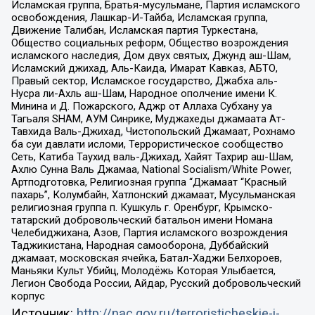
Исламская группа, Братья-мусульмане, Партия исламского
освобождения, Лашкар-И-Тайба, Исламская группа,
Движение Талибан, Исламская партия Туркестана,
Общество социальных реформ, Общество возрождения
исламского наследия, Дом двух святых, Джунд аш-Шам,
Исламский джихад, Аль-Каида, Имарат Кавказ, АБТО,
Правый сектор, Исламское государство, Джабха аль-
Нусра ли-Ахль аш-Шам, Народное ополчение имени К.
Минина и Д. Пожарского, Аджр от Аллаха Субхану уа
Тагьаля SHAM, АУМ Синрике, Муджахеды джамаата Ат-
Тавхида Валь-Джихад, Чистопольский Джамаат, Рохнамо
ба суи давлати исломи, Террористическое сообщество
Сеть, Катиба Таухид валь-Джихад, Хайят Тахрир аш-Шам,
Ахлю Сунна Валь Джамаа, National Socialism/White Power,
Артподготовка, Религиозная группа “Джамаат “Красный
пахарь”, Колумбайн, Хатлонский джамаат, Мусульманская
религиозная группа п. Кушкуль г. Оренбург, Крымско-
татарский добровольческий батальон имени Номана
Челебиджихана, Азов, Партия исламского возрождения
Таджикистана, Народная самооборона, Дуббайский
джамаат, московская ячейка, Батал-Хаджи Белхороев,
Маньяки Культ Убийц, Молодёжь Которая Улыбается,
Легион Свобода России, Айдар, Русский добровольческий
корпус
Источник:
http://nac.gov.ru/terroristicheskie-i-