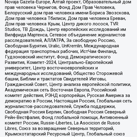
Novaja Gazeta-Europe, Алтай проект, Образовательный дом
прав человека Чернигов, Фонд Дом Прав Человека,
Белорусский дом прав человека имени Бориса Звозскова,
Дом прав человека Тбилиси, Дом прав человека Ереван,
Дом прав человека Крым, Центр дикого лосося, TVR
Studios, ТВ Дождь, Центр европейских исследований им
Вилфрида Мартенса, Сетевое объединение журналистов
расследователей, АЛЛАТРА, За свободную Россию,
Свободная Бурятия, Uralic, UnKremlin, Международная
федерация транспортных рабочих, ИстЧам Финланд,
Гудзоновский институт, Фонд Демократического
Развития, Комитет-2024, Центрально-Европейский
университет, Центр восточноевропейских и
международных исследований, Общество Сторожевой
башни, Библии и трактатов Свидетелей Иеговы,
Гражданский Совет, Центр анализа европейской политики,
Академическая сеть Восточная Европа, Российский
комитет действия, РЭНД корпорейшн, Русская Америка за
демократию в России, Настоящая Россия, Глобальная сеть
журналистов-расследователей, Служба поддержки,
Свободная Россия Берлин, Свободная Россия Северный
Рейн-Вестфалия, Фонд глобальной помощи, Антивоенный
комитет России, Russie-Libertes, La Asocicion de Rusos
Libres, Союз за возвращение Северных территорий,
Крымскотатарский Ресурсный Центр, Глобальный союз