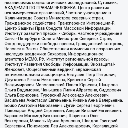
независимых социологических исследований, Сутяжник,
АКАДЕМИЯ ПО ПРАВАМ ЧЕЛОВЕКА, Центр развития
некоммерческих организаций, Частное учреждение в
Калининграде Совета Министров северных стран,
Гражданское содействие, Трансперенси Интернешнл-Р,
Центр Защиты Прав Средств Массовой Информации,
Институт развития прессы - Сибирь, Частное учреждение в
Санкт-Петербурге Совета Министров Северных Стран,
Фонд поддержки свободы прессы, Гражданский контроль,
Человек и Закон, Общественная комиссия по сохранению
наследия академика Сахарова, Информационное
агентство МЕМО. РУ, Институт региональной прессы,
Институт Развития Свободы Информации, Экозащита!-
Женсовет, Общественный вердикт, Евразийская
антимонопольная ассоциация, Бедушев Петр Петрович,
Дзугкоева Регина Николаевна, Кривенко Сергей
Владимирович, Милославский Павел Юрьевич, Шнырова
Ольга Вадимовна, Чанышева Лилия Айратовна, Сидорович
Ольга Борисовна, Туровский Александр Алексеевич,
Васильева Анастасия Евгеньевна, Ривина Анна Валерьевна,
Бойко Анатолий Николаевич, Дугин Сергей Георгиевич,
Пивоваров Андрей Сергеевич, Аверин Виталий Евгеньевич,
Барахоев Магомед Бекханович, Шарипков Олег
Викторович, Мошель Ирина Ароновна, Шведов Григорий
Сергеевич, Пономарев Лев Александрович, Каргалицкий