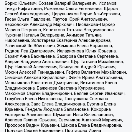
Борис Юльевич, Созаев Валерий Валерьевич, Исламов
Тимур Рифгатович, Романова Ольга Евгеньевна, Щаров
Сергей Алексадрович, Цирульников Борис Альбертович,
Гасан Ольга Павловна, Паутов Юрий Анатольевич,
Верховский Александр Маркович, Пислакова-Паркер
Марина Петровна, Кочеткова Татьяна Владимировна,
Чуркина Наталья Валерьевна, Акимова Татьяна
Николаевна, Золотарева Екатерина Александровна,
Рачинский Ян Збигневич, Жемкова Елена Борисовна,
Гудков Лев Дмитриевич, Илларионова Юлия Юрьевна,
Саранг Анна Васильевна, Захарова Светлана Сергеевна,
Аверин Владимир Анатольевич, Щур Татьяна Михайловна,
Щур Николай Алексеевич, Блинушов Андрей Юрьевич,
Мосин Алексей Геннадьевич, Гефтер Валентин Михайлович,
Симонов Алексей Кириллович, Флиге Ирина Анатольевна,
Мельникова Валентина Дмитриевна, Вититинова Елена
Владимировна, Баженова Светлана Куприяновна,
Максимов Сергей Владимирович, Беляев Сергей Иванович,
Голубева Елена Николаевна, Ганнушкина Светлана
Алексеевна, Закс Елена Владимировна, Буртина Елена
Юрьевна, Гендель Людмила Залмановна, Кокорина
Екатерина Алексеевна, Шуманов Илья Вячеславович,
Арапова Галина Юрьевна, Свечников Анатолий Мариевич,
Прохоров Вадим Юрьевич, Шахова Елена Владимировна,
Подузов Сергей Васильевич, Протасова Ирина