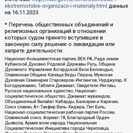
ekstremistskie-organizacii-i-materialy.html
данные
на
16.11.2023
* Перечень общественных объединений и
религиозных организаций в отношении
которых судом принято вступившее в
законную силу решение о ликвидации или
запрете деятельности:
Национал-большевистская партия, ВЕК РА, Рада земли
Кубанской Духовно Родовой Державы Русь, Община
Духовного Управления Асгардской Веси Беловодья,
Славянская Община Капища Веды Перуна, Мужская
Духовная Семинария Староверов-Инглингов, Нурджулар, К
Богодержавию, Таблиги Джамаат, Свидетели Иеговы,
Русское национальное единство, Национал-
социалистическое общество, Джамаат мувахидов,
Объединенный Вилайат Кабарды, Балкарии и Карачая,
Союз славян, Ат-Такфир Валь-Хиджра, Пит Буль,
Национал-социалистическая рабочая партия России,
Славянский союз, Формат-18, Благородный Орден
Дьявола, Армия воли народа, Национальная
Социалистическая Инициатива города Череповца,