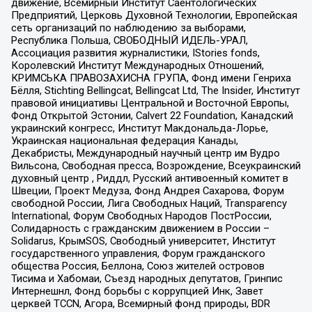
движение, Всемирный Институт Саентологических
Предприятий, Церковь Духовной Технологии, Европейская
сеть организаций по наблюдению за выборами,
Республика Польша, СВОБОДНЫЙ ИДЕЛЬ-УРАЛ,
Ассоциация развития журналистики, IStories fonds,
Королевский Институт Международных Отношений,
КРИМСЬКА ПРАВОЗАХИСНА ГРУПА, Фонд имени Генриха
Бёлля, Stichting Bellingcat, Bellingcat Ltd, The Insider, Институт
правовой инициативы Центральной и Восточной Европы,
Фонд Открытой Эстонии, Calvert 22 Foundation, Канадский
украинский конгресс, Институт Макдональда-Лорье,
Украинская национальная федерация Канады,
Декабристы, Международный научный центр им Вудро
Вильсона, Свободная пресса, Возрождение, Всеукраинский
духовный центр , Риддл, Русский антивоенный комитет в
Швеции, Проект Медуза, Фонд Андрея Сахарова, Форум
свободной России, Лига Свободных Наций, Transparеncy
International, Форум Свободных Народов ПостРоссии,
Солидарность с гражданским движением в России –
Solidarus, КрымSOS, Свободный университет, Институт
государственного управления, Форум гражданского
общества Россия, Беллона, Союз жителей островов
Тисима и Хабомаи, Съезд народных депутатов, Гринпис
Интернешнл, Фонд борьбы с коррупцией Инк, Завет
церквей TCCN, Агора, Всемирный фонд природы, BDR