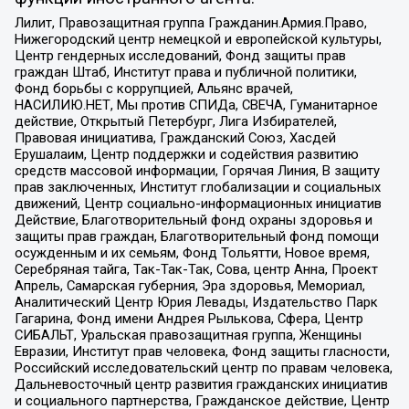
Лилит, Правозащитная группа Гражданин.Армия.Право,
Нижегородский центр немецкой и европейской культуры,
Центр гендерных исследований, Фонд защиты прав
граждан Штаб, Институт права и публичной политики,
Фонд борьбы с коррупцией, Альянс врачей,
НАСИЛИЮ.НЕТ, Мы против СПИДа, СВЕЧА, Гуманитарное
действие, Открытый Петербург, Лига Избирателей,
Правовая инициатива, Гражданский Союз, Хасдей
Ерушалаим, Центр поддержки и содействия развитию
средств массовой информации, Горячая Линия, В защиту
прав заключенных, Институт глобализации и социальных
движений, Центр социально-информационных инициатив
Действие, Благотворительный фонд охраны здоровья и
защиты прав граждан, Благотворительный фонд помощи
осужденным и их семьям, Фонд Тольятти, Новое время,
Серебряная тайга, Так-Так-Так, Сова, центр Анна, Проект
Апрель, Самарская губерния, Эра здоровья, Мемориал,
Аналитический Центр Юрия Левады, Издательство Парк
Гагарина, Фонд имени Андрея Рылькова, Сфера, Центр
СИБАЛЬТ, Уральская правозащитная группа, Женщины
Евразии, Институт прав человека, Фонд защиты гласности,
Российский исследовательский центр по правам человека,
Дальневосточный центр развития гражданских инициатив
и социального партнерства, Гражданское действие, Центр