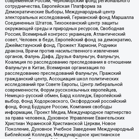
современной России, Черноморский фонд регионального
сотрудничества, Европейская Платформа за
Демократические Выборы, Международный центр
электоральных исследований, Германский фонд Маршалла
Соединенных Штатов, Тихоокеанский центр защиты
окружающей среды и природных ресурсов, Свободная
Россия, Всемирный конгресс украинцев, Атлантический
совет, Человек в беде, Европейский фонд за демократию,
Джеймстаунский фонд, Прожект Хармони, Родники
дракона, Врачи против насильственного извлечения
органов, Фалунь Дафа, Друзья Фалуньгун, Фалуньгун,
Коалиция по расследованию преследования в отношении
Фалуньгун в Китае, Всемирная организация по
расследованию преследований Фалуньгун, Пражский
гражданский центр, Ассоциация школ политических
исследований при Совете Европы, Центр либеральной
современности, Форум русскоязычных европейцев,
Немецко-русский обмен, Бард колледж, Европейский
выбор, Фонд Ходорковского, Оксфордский российский
фонд, Фонд Будущее России, Компания свободы
информации, Проект Медиа, Международное партнерство
за права человека, Духовное Управление Евангельских
Христиан Украинской Христианской Церкви, Новое
Поколение, Духовное Учебное Заведение Международный
Библейский Колледж, Международное христианское