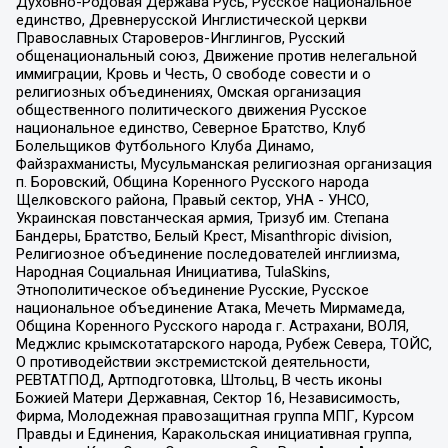
Духовно-Родовая Держава Русь, Русское национальное
единство, Древнерусской Инглистической церкви
Православных Староверов-Инглингов, Русский
общенациональный союз, Движение против нелегальной
иммиграции, Кровь и Честь, О свободе совести и о
религиозных объединениях, Омская организация
общественного политического движения Русское
национальное единство, Северное Братство, Клуб
Болельщиков Футбольного Клуба Динамо,
Файзрахманисты, Мусульманская религиозная организация
п. Боровский, Община Коренного Русского народа
Щелковского района, Правый сектор, УНА - УНСО,
Украинская повстанческая армия, Тризуб им. Степана
Бандеры, Братство, Белый Крест, Misanthropic division,
Религиозное объединение последователей инглиизма,
Народная Социальная Инициатива, TulaSkins,
Этнополитическое объединение Русские, Русское
национальное объединение Атака, Мечеть Мирмамеда,
Община Коренного Русского народа г. Астрахани, ВОЛЯ,
Меджлис крымскотатарского народа, Рубеж Севера, ТОЙС,
О противодействии экстремистской деятельности,
РЕВТАТПОД, Артподготовка, Штольц, В честь иконы
Божией Матери Державная, Сектор 16, Независимость,
Фирма, Молодежная правозащитная группа МПГ, Курсом
Правды и Единения, Каракольская инициативная группа,