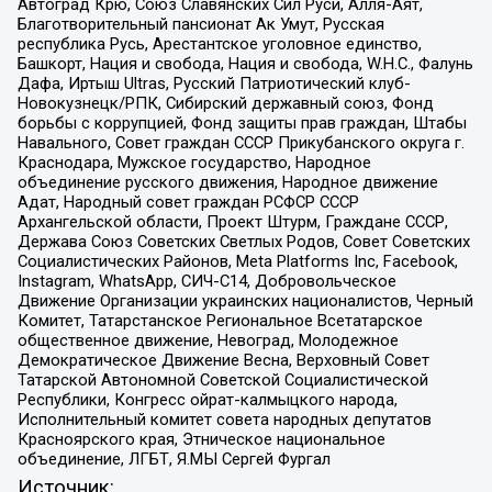
Автоград Крю, Союз Славянских Сил Руси, Алля-Аят,
Благотворительный пансионат Ак Умут, Русская
республика Русь, Арестантское уголовное единство,
Башкорт, Нация и свобода, Нация и свобода, W.H.С., Фалунь
Дафа, Иртыш Ultras, Русский Патриотический клуб-
Новокузнецк/РПК, Сибирский державный союз, Фонд
борьбы с коррупцией, Фонд защиты прав граждан, Штабы
Навального, Совет граждан СССР Прикубанского округа г.
Краснодара, Мужское государство, Народное
объединение русского движения, Народное движение
Адат, Народный совет граждан РСФСР СССР
Архангельской области, Проект Штурм, Граждане СССР,
Держава Союз Советских Светлых Родов, Совет Советских
Социалистических Районов, Meta Platforms Inc, Facebook,
Instagram, WhatsApp, СИЧ-С14, Добровольческое
Движение Организации украинских националистов, Черный
Комитет, Татарстанское Региональное Всетатарское
общественное движение, Невоград, Молодежное
Демократическое Движение Весна, Верховный Совет
Татарской Автономной Советской Социалистической
Республики, Конгресс ойрат-калмыцкого народа,
Исполнительный комитет совета народных депутатов
Красноярского края, Этническое национальное
объединение, ЛГБТ, Я.МЫ Сергей Фургал
Источник: