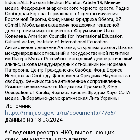
IndustriALL, Russian Election Monitor, Article 19, Мнение
медиа, Федерация анархического черного креста, Радио
Свободная Европа, Германское общество изучения
Восточной Европы, Фонд имени Фридриха Эберта, XZ
gGmbH, Мобильная академия поддержки гендерной
демократии и миротворчества, Форум имени Льва
Копелева, American Councils for International Education,
Cultural Vistas, Institute of International Education,
Антивоенное движение Антальи, Открытый диалог, Школа
международных отношений и государственной политики
им Питера Мунка, Российско-канадский демократический
альянс, Школа международных отношений им Нормана
Патерсона, Центр Гражданских Свобод, Фонд Бориса
Немцова за Свободу, Фонд имени Фридриха Науманна за
свободу, Феминистское антивоенное сопротивление,
Комитет независимости Ингушетии, Прометей, Stop
Occupation of Karelia, Вернись живым, Фридом Хаус, СОТА
медиа, Либерально-демократическая Лига Украины
Источник:
https://minjust.gov.ru/ru/documents/7756/
данные на
13.05.2024
* Сведения реестра НКО, выполняющих
функции иностранного агента: