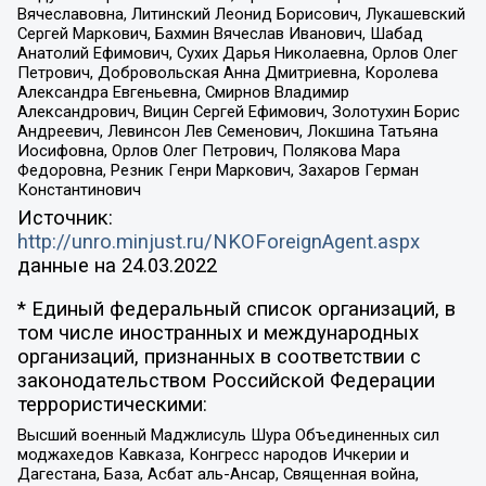
Вячеславовна, Литинский Леонид Борисович, Лукашевский
Сергей Маркович, Бахмин Вячеслав Иванович, Шабад
Анатолий Ефимович, Сухих Дарья Николаевна, Орлов Олег
Петрович, Добровольская Анна Дмитриевна, Королева
Александра Евгеньевна, Смирнов Владимир
Александрович, Вицин Сергей Ефимович, Золотухин Борис
Андреевич, Левинсон Лев Семенович, Локшина Татьяна
Иосифовна, Орлов Олег Петрович, Полякова Мара
Федоровна, Резник Генри Маркович, Захаров Герман
Константинович
Источник:
http://unro.minjust.ru/NKOForeignAgent.aspx
данные на
24.03.2022
* Единый федеральный список организаций, в
том числе иностранных и международных
организаций, признанных в соответствии с
законодательством Российской Федерации
террористическими:
Высший военный Маджлисуль Шура Объединенных сил
моджахедов Кавказа, Конгресс народов Ичкерии и
Дагестана, База, Асбат аль-Ансар, Священная война,