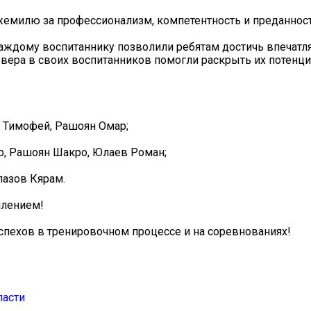
емилю за профессионализм, компетентность и преданност
 каждому воспитаннику позволили ребятам достичь впечат
вера в своих воспитанников помогли раскрыть их потенциа
 Тимофей, Рашоян Омар;
р, Рашоян Шакро, Юлаев Роман;
лазов Кярам.
плением!
пехов в тренировочном процессе и на соревнованиях!
ласти