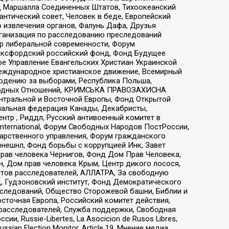
 Маршалла Соединенных Штатов, Тихоокеанский
нтический совет, Человек в беде, Европейский
 извлечения органов, Фалунь Дафа, Друзья
рганизация по расследованию преследований
тр либеральной современности, Форум
 Оксфордский российский фонд, Фонд Будущее
е Управление Евангельских Христиан Украинской
еждународное христианское движение, Всемирный
людению за выборами, Республика Польша,
народных Отношений, КРИМСЬКА ПРАВОЗАХИСНА
ы Центральной и Восточной Европы, Фонд Открытой
иональная федерация Канады, Декабристы,
тр , Риддл, Русский антивоенный комитет в
nternational, Форум Свободных Народов ПостРоссии,
дарственного управления, Форум гражданского
рнешнл, Фонд борьбы с коррупцией Инк, Завет
прав человека Чернигов, Фонд Дом Прав Человека,
н, Дом прав человека Крым, Центр дикого лосося,
стов расследователей, АЛЛАТРА, За свободную
д, Гудзоновский институт, Фонд Демократического
сследований, Общество Сторожевой башни, Библии и
сточная Европа, Российский комитет действия,
-расследователей, Служба поддержки, Свободная
 Russie-Libertes, La Asocicion de Rusos Libres,
an Election Monitor, Article 19, Мнение медиа,