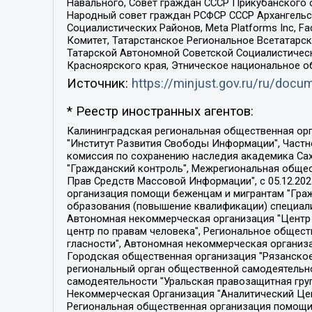
Навального, Совет граждан СССР Прикубанского 
Народный совет граждан РСФСР СССР Архангельск
Социалистических Районов, Meta Platforms Inc, 
Комитет, Татарстанское Региональное Всетатар
Татарской Автономной Советской Социалистическ
Красноярского края, Этническое национальное о
Источник:
https://minjust.gov.ru/ru/doc
* Реестр иностранных агентов:
Калининградская региональная общественная организация "Экозащита!-Женсовет", Фонд содействия защите прав и свобод граждан "Общественный вердикт", Фонд "Институт Развития Свободы Информации", Частное учреждение "Информационное агентство МЕМО. РУ", Региональная общественная организация "Общественная комиссия по сохранению наследия академика Сахарова", Фонд поддержки свободы прессы, Санкт-Петербургская общественная правозащитная организация "Гражданский контроль", Межрегиональная общественная организация "Информационно-просветительский центр "Мемориал", Региональный Фонд "Центр Защиты Прав Средств Массовой Информации", с 05.12.2023 Фонд "Центр Защиты Прав Средств массовой информации", Региональная общественная благотворительная организация помощи беженцам и мигрантам "Гражданское содействие", Негосударственное образовательное учреждение дополнительного профессионального образования (повышение квалификации) специалистов "АКАДЕМИЯ ПО ПРАВАМ ЧЕЛОВЕКА", Свердловская региональная общественная организация "Сутяжник", Автономная некоммерческая организация "Центр независимых социологических исследований", Союз общественных объединений "Российский исследовательский центр по правам человека", Региональное общественное учреждение научно-информационный центр "МЕМОРИАЛ", Некоммерческая организация "Фонд защиты гласности", Автономная некоммерческая организация "Институт прав человека", Городская общественная организация "Екатеринбургское общество "МЕМОРИАЛ", Городская общественная организация "Рязанское историко-просветительское и правозащитное общество "Мемориал" (Рязанский Мемориал), Челябинский региональный орган общественной самодеятельности – женское общественное объединение "Женщины Евразии", Челябинский региональный орган общественной самодеятельности "Уральская правозащитная группа", Фонд содействия защите здоровья и социальной справедливости имени Андрея Рылькова, Автономная Некоммерческая Организация "Аналитический Центр Юрия Левады", Автономная некоммерческая организация социальной поддержки населения "Проект Апрель", Региональная общественная организация помощи женщинам и детям, находящимся в кризисной ситуации "Информационно-методический центр "Анна", Фонд содействия развитию массовых коммуникаций и правовому просвещению "Так-так-Так", Фонд содействия устойчивому развитию "Серебряная тайга", Свердловский региональный общественный фонд социальных проектов "Новое время", "Idel.Реалии", Кавказ.Реалии, Крым.Реалии, Телеканал Настоящее Время, Татаро-башкирская служба Радио Свобода (Azatliq Radiosi), Радио Свободная Европа/Радио Свобода (PCE/PC), "Сибирь.Реалии", "Фактограф", Благотворительный фонд помощи осужденным и их семьям, Автономная некоммерческая организация "Институт глобализации и социальных движений", Фонд "В защиту прав заключенных", Частное учреждение "Центр поддержки и содействия развитию средств массовой информации", Пензенский региональный общественный благотворительный фонд "Гражданский союз", "Север.Реалии", Некоммерческая организация Фонд "Правовая инициатива", 