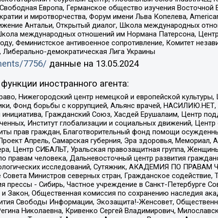
 Свободная Европа, Германское общество изучения Восточной 
и и миротворчества, Форум имени Льва Копелева, American Counci
ое движение Антальи, Открытый диалог, Школа международных отн
Школа международных отношений им Нормана Патерсона, Центр
ду, Феминистское антивоенное сопротивление, Комитет независ
а, Либерально-демократическая Лига Украины
uments/7756/
данные на
13.05.2024
функции иностранного агента:
раво, Нижегородский центр немецкой и европейской культуры,
тики, Фонд борьбы с коррупцией, Альянс врачей, НАСИЛИЮ.НЕТ,
я инициатива, Гражданский Союз, Хасдей Ерушалаим, Центр по
юченных, Институт глобализации и социальных движений, Цент
ты прав граждан, Благотворительный фонд помощи осужденным
а, Проект Апрель, Самарская губерния, Эра здоровья, Мемориал
ера, Центр СИБАЛЬТ, Уральская правозащитная группа, Женщины
по правам человека, Дальневосточный центр развития гражданс
ологических исследований, Сутяжник, АКАДЕМИЯ ПО ПРАВАМ Ч
е Совета Министров северных стран, Гражданское содействие,
я прессы - Сибирь, Частное учреждение в Санкт-Петербурге С
 и Закон, Общественная комиссия по сохранению наследия ак
звития Свободы Информации, Экозащита!-Женсовет, Общественн
Регина Николаевна, Кривенко Сергей Владимирович, Милославс