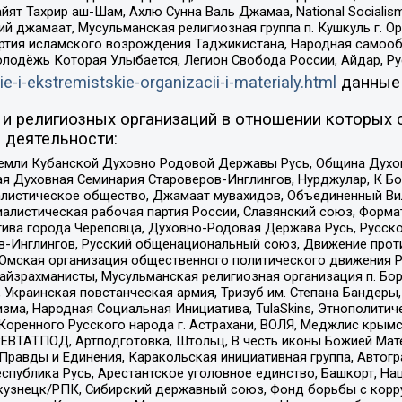
ят Тахрир аш-Шам, Ахлю Сунна Валь Джамаа, National Socialism
ий джамаат, Мусульманская религиозная группа п. Кушкуль г. 
ртия исламского возрождения Таджикистана, Народная самооб
олодёжь Которая Улыбается, Легион Свобода России, Айдар, Р
ie-i-ekstremistskie-organizacii-i-materialy.html
данные
и религиозных организаций в отношении которых 
 деятельности:
земли Кубанской Духовно Родовой Державы Русь, Община Духо
 Духовная Семинария Староверов-Инглингов, Нурджулар, К Бо
листическое общество, Джамаат мувахидов, Объединенный Вил
иалистическая рабочая партия России, Славянский союз, Форма
ива города Череповца, Духовно-Родовая Держава Русь, Русск
-Инглингов, Русский общенациональный союз, Движение против
 Омская организация общественного политического движения Р
йзрахманисты, Мусульманская религиозная организация п. Бо
краинская повстанческая армия, Тризуб им. Степана Бандеры, Бр
зма, Народная Социальная Инициатива, TulaSkins, Этнополитич
оренного Русского народа г. Астрахани, ВОЛЯ, Меджлис крымс
РЕВТАТПОД, Артподготовка, Штольц, В честь иконы Божией Мате
равды и Единения, Каракольская инициативная группа, Автогра
спублика Русь, Арестантское уголовное единство, Башкорт, Наци
окузнецк/РПК, Сибирский державный союз, Фонд борьбы с кор