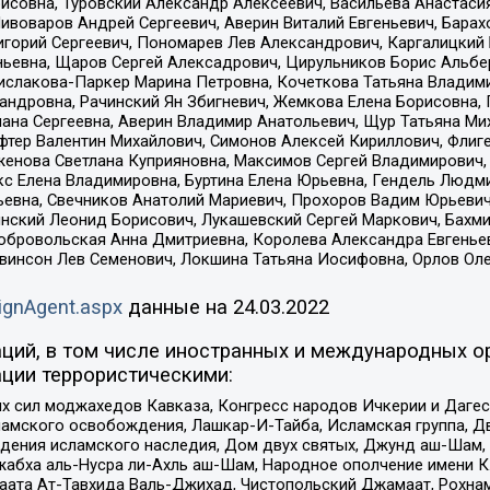
совна, Туровский Александр Алексеевич, Васильева Анастасия
Пивоваров Андрей Сергеевич, Аверин Виталий Евгеньевич, Бара
горий Сергеевич, Пономарев Лев Александрович, Каргалицкий 
ньевна, Щаров Сергей Алексадрович, Цирульников Борис Альбер
ислакова-Паркер Марина Петровна, Кочеткова Татьяна Владими
сандровна, Рачинский Ян Збигневич, Жемкова Елена Борисовна,
лана Сергеевна, Аверин Владимир Анатольевич, Щур Татьяна М
фтер Валентин Михайлович, Симонов Алексей Кириллович, Флиг
женова Светлана Куприяновна, Максимов Сергей Владимирович, 
кс Елена Владимировна, Буртина Елена Юрьевна, Гендель Людм
евна, Свечников Анатолий Мариевич, Прохоров Вадим Юрьевич
инский Леонид Борисович, Лукашевский Сергей Маркович, Бахм
Добровольская Анна Дмитриевна, Королева Александра Евгенье
евинсон Лев Семенович, Локшина Татьяна Иосифовна, Орлов Ол
ignAgent.aspx
данные на
24.03.2022
ций, в том числе иностранных и международных ор
ции террористическими:
ил моджахедов Кавказа, Конгресс народов Ичкерии и Дагеста
ламского освобождения, Лашкар-И-Тайба, Исламская группа, Дв
ения исламского наследия, Дом двух святых, Джунд аш-Шам, 
жабха аль-Нусра ли-Ахль аш-Шам, Народное ополчение имени К.
ата Ат-Тавхида Валь-Джихад, Чистопольский Джамаат, Рохнам