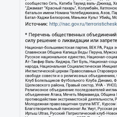
сообщество Сеть, Катиба Таухид валь-Джихад, Хай
“Джамаат “Красный пахарь”, Колумбайн, Хатлонск
батальон имени Номана Челебиджихана, Азов, Па
Батал-Хаджи Белхороев, Маньяки Культ Убийц, М
Источник:
http://nac.gov.ru/terroristichesk
* Перечень общественных объединений 
силу решение о ликвидации или запрете
Национал-большевистская партия, ВЕК РА, Рада 
Славянская Община Капища Веды Перуна, Мужская
Русское национальное единство, Национал-социа
Ат-Такфир Валь-Хиджра, Пит Буль, Национал-соц
народа, Национальная Социалистическая Инициат
Инглистической церкви Православных Староверов
свободе совести и о религиозных объединениях,
Клуб Болельщиков Футбольного Клуба Динамо, Фа
Щелковского района, Правый сектор, УНА - УНСО, У
Религиозное объединение последователей инглии
объединение Атака, Мечеть Мирмамеда, Община К
противодействии экстремистской деятельности, 
Молодежная правозащитная группа МПГ, Курсом П
Благотворительный пансионат Ак Умут, Русская ре
Иртыш Ultras, Русский Патриотический клуб-Нов