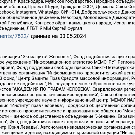
округа г. Краснодара, Мужское государство, Народное объедин
ой области, Проект Штурм, Граждане СССР, Держава Союз Сов
Facebook, Instagram, WhatsApp, СИЧ-С14, Добровольческое Движ
ское общественное движение, Невоград, Молодежное Демократ
ой Республики, Конгресс ойрат-калмыцкого народа, Исполнит
бъединение, ЛГБТ, Я.МЫ Сергей Фургал
uments/7822/
данные на
03.05.2024
Общество с ограниченной ответственностью "Радио Свободная Европа/Радио Свобода", Чешское информационное агентство "MEDIUM-ORIENT", Красноярская региональная общественная организация "Мы против СПИДа", Камалягин Денис Николаевич, Маркелов Сергей Евгеньевич, Пономарев Лев Александрович, Савицкая Людмила Алексеевна, Автономная некоммерческая организация "Центр по работе с проблемой насилия "НАСИЛИЮ.НЕТ", Межрегиональный профессиональный союз работников здравоохранения "Альянс врачей", Юридическое лицо, зарегистрированное в Латвийской Республике, SIA "Medusa Project" (регистрационный номер 40103797863, дата регистрации 10.06.2014), Некоммерческая организация "Фонд по борьбе с коррупцией", Автономная некоммерческая организация "Институт права и публичной политики", Баданин Роман Сергеевич, Гликин Максим Александрович, Железнова Мария Михайловна, Лукьянова Юлия Сергеевна, Маетная Елизавета Витальевна, Маняхин Петр Борисович, Чуракова Ольга Владимировна, Ярош Юлия Петровна, Юридическое лицо "The Insider SIA", зарегистрированное в Риге, Латвийская Республика (дата регистрации 26.06.2015), являющееся администратором доменного имени интернет-издания "The Insider SIA", https://theins.ru, Постернак Алексей Евгеньевич, Рубин Михаил Аркадьевич, Анин Роман Александрович, Юридическое лицо Istories fonds, зарегистрированное в Латвийской Республике (регистрационный номер 50008295751, дата регистрации 24.02.2020), Великовский Дмитрий Александрович, Долинина Ирина Николаевна, Мароховская Алеся Алексеевна, Шлейнов Роман Юрьевич, Шмагун Олеся Валентиновна, Общество с ограниченной ответственностью "Альтаир 2021", Общество с ограниченной ответственностью "Вега 2021", Общество с ограниченной ответственностью "Главный редактор 2021", Общество с ограниченной ответственностью "Ромашки монолит", Важенков Артем Валерьевич, Ивановская областная общественная организация "Центр гендерных исследований", Гурман Юрий Альбертович, Медиапроект "ОВД-Инфо", Егоров Владимир Владимирович, Жилинский Владимир Александрович, Общество с ограниченной ответственностью "ЗП", Иванова София Юрьевна, Карезина Инна Павловна, Кильтау Екатерина Викторовна, Петров Алексей Викторович, Пискунов Сергей Евгеньевич, Смирнов Сергей Сергеевич, Тихонов Михаил Сергеевич, Общество с ограниченной ответственностью "ЖУРНАЛИСТ-ИНОСТРАННЫЙ АГЕНТ", Арапова Галина Юрьевна, Вольтская Татьяна Анатольевна, Американская компания "Mason G.E.S. Anonymous Foundation" (США), являющаяся владельцем интернет-издания https://mnews.world/, Компания "Stichting Bellingcat", зарегистрированная в Нидерландах (дата регистрации 11.07.2018), Захаров Андрей Вячеславович, Клепиковская Екатерина Дмитриевна, Общество с ограниченной ответственностью "МЕМО", Перл Роман Александрович, Симонов Евгений Алексеевич, Соловьева Елена Анатольевна, Сотников Даниил Владимирович, Сурначева Елизавета Дмитриевна, Автономная некоммерческая организация по защите прав человека и информированию населения "Якутия – Наше Мнение", Общество с ограниченной ответственностью "Москоу диджитал медиа", с 26.01.2023 Общество с ограниченной ответственностью "Чайка Белые сады", Ветошкина Валерия Валерьевна, Заговора Максим Александрович, Межрегиональное общественное движение "Российская ЛГБТ - сеть", Оленичев Максим Владимирович, Павлов Иван Юрьевич, Скворцова Елена Сергеевна, Общество с ограниченной ответственностью "Как бы инагент", Кочетков Игорь Викторович, Общество с ограниченной ответственностью "Честные выборы", Еланчик Олег Александрович, Общество с ограниченной ответственностью "Нобелевский призыв", Гималова Регина Эмилевна, Григорьев Андрей Валерьевич, Григорьева Алина Александровна, Ассоциация по содействию защите прав призывников, альтернативнослужащих и военнослужащих "Правозащитная группа "Гражданин.Армия.Право", Хисамова Регина Фаритовна, Автономная некоммерческая организация по реализа