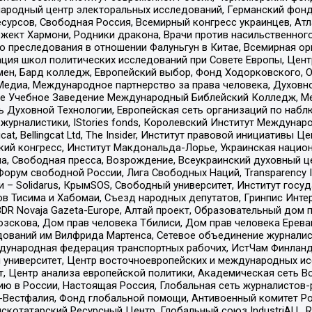
родный центр электоральных исследований, Германский фонд
рсов, Свободная Россия, Всемирный конгресс украинцев, Атла
ект Хармони, Родники дракона, Врачи против насильственного
ию преследования в отношении Фалуньгун в Китае, Всемирная о
ация школ политических исследований при Совете Европы, Цен
мен, Бард колледж, Европейский выбор, Фонд Ходорковского,
едиа, Международное партнерство за права человека, Духовно
ое Учебное Заведение Международный Библейский Колледж, М
ь Духовной Технологии, Европейская сеть организаций по наб
урналистики, IStories fonds, Королевский Институт Между
gcat, Bellingcat Ltd, The Insider, Институт правовой инициатив
инский конгресс, Институт Макдональда-Лорье, Украинская нац
, Свободная пресса, Возрождение, Всеукраинский духовный цен
орум свободной России, Лига Свободных Наций, Transparеncy I
– Solidarus, КрымSOS, Свободный университет, Институт госу
в Тисима и Хабомаи, Съезд народных депутатов, Гринпис Инте
DR Novaja Gazeta-Europe, Алтай проект, Образовательный дом 
зскова, Дом прав человека Тбилиси, Дом прав человека Ерева
едований им Вилфрида Мартенса, Сетевое объединение журнали
Международная федерация транспортных рабочих, ИстЧам Финлан
й университет, Центр восточноевропейских и международных и
, Центр анализа европейской политики, Академическая сеть Во
ю в России, Настоящая Россия, Глобальная сеть журналистов
естфалия, Фонд глобальной помощи, Антивоенный комитет России,
татарский Ресурсный Центр, Глобальный союз IndustriALL, Russi