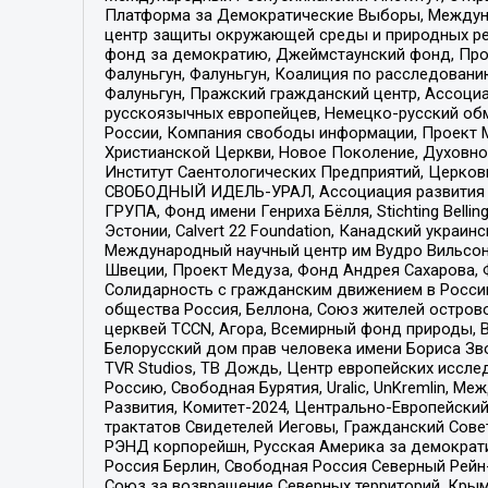
Платформа за Демократические Выборы, Междуна
центр защиты окружающей среды и природных ресу
фонд за демократию, Джеймстаунский фонд, Прож
Фалуньгун, Фалуньгун, Коалиция по расследован
Фалуньгун, Пражский гражданский центр, Ассоци
русскоязычных европейцев, Немецко-русский об
России, Компания свободы информации, Проект М
Христианской Церкви, Новое Поколение, Духовн
Институт Саентологических Предприятий, Церков
СВОБОДНЫЙ ИДЕЛЬ-УРАЛ, Ассоциация развития ж
ГРУПА, Фонд имени Генриха Бёлля, Stichting Bellin
Эстонии, Calvert 22 Foundation, Канадский укра
Международный научный центр им Вудро Вильсона
Швеции, Проект Медуза, Фонд Андрея Сахарова, Ф
Солидарность с гражданским движением в России 
общества Россия, Беллона, Союз жителей острово
церквей TCCN, Агора, Всемирный фонд природы, B
Белорусский дом прав человека имени Бориса Зво
TVR Studios, ТВ Дождь, Центр европейских иссл
Россию, Свободная Бурятия, Uralic, UnKremlin, 
Развития, Комитет-2024, Центрально-Европейски
трактатов Свидетелей Иеговы, Гражданский Совет
РЭНД корпорейшн, Русская Америка за демократи
Россия Берлин, Свободная Россия Северный Рейн-В
Союз за возвращение Северных территорий, Крымско