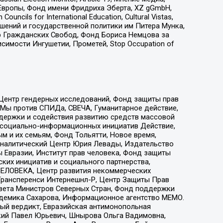
Европы, Фонд имени Фридриха Эберта, XZ gGmbH,
ls for International Education, Cultural Vistas,
ошений и государственной политики им Питера Мунка,
 Гражданских Свобод, Фонд Бориса Немцова за
имости Ингушетии, Прометей, Stop Occupation of
 Центр гендерных исследований, Фонд защиты прав
 Мы против СПИДа, СВЕЧА, Гуманитарное действие,
ддержки и содействия развитию средств массовой
р социально-информационных инициатив Действие,
 и их семьям, Фонд Тольятти, Новое время,
, Аналитический Центр Юрия Левады, Издательство
 Евразии, Институт прав человека, Фонд защиты
ких инициатив и социального партнерства,
ЕЛОВЕКА, Центр развития некоммерческих
 Трансперенси Интернешнл-Р, Центр Защиты Прав
овета Министров Северных Стран, Фонд поддержки
адемика Сахарова, Информационное агентство МЕМО.
ый вердикт, Евразийская антимонопольная
кий Павел Юрьевич, Шнырова Ольга Вадимовна,