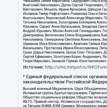
Чанышева Лилия Айратовна, Сидорович Ольга Бори
Анатолий Николаевич, Дугин Сергей Георгиевич, 
Викторович, Мошель Ирина Ароновна, Шведов Гри
Исламов Тимур Рифгатович, Романова Ольга Евге
Анатольевич, Верховский Александр Маркович, П
Татьяна Николаевна, Золотарева Екатерина Алек
Юрьевна, Саранг Анна Васильевна, Захарова Свет
Андрей Юрьевич, Мосин Алексей Геннадьевич, Ге
Дмитриевна, Вититинова Елена Владимировна, Ба
Николаевна, Ганнушкина Светлана Алексеевна, За
Шуманов Илья Вячеславович, Арапова Галина Юрь
Васильевич, Протасова Ирина Вячеславовна, Лит
Сухих Дарья Николаевна, Орлов Олег Петрович, 
Сергей Ефимович, Золотухин Борис Андреевич, Л
Генри Маркович, Захаров Герман Константинович
Источник:
http://unro.minjust.ru/NKOFore
* Единый федеральный список организа
законодательством Российской Федера
Высший военный Маджлисуль Шура Объединенных с
Исламская группа, Братья-мусульмане, Партия ис
Общество социальных реформ, Общество возрожд
АБТО, Правый сектор, Исламское государство, Д
уа Тагьаля SHAM, АУМ Синрике, Муджахеды джама