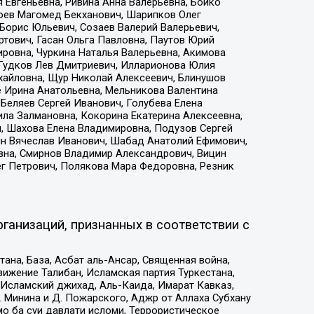
 Евгеньевна, Ривина Анна Валерьевна, Бойко
хоев Магомед Бекханович, Шарипков Олег
Борис Юльевич, Созаев Валерий Валерьевич,
тович, Гасан Ольга Павловна, Паутов Юрий
ровна, Чуркина Наталья Валерьевна, Акимова
 Гудков Лев Дмитриевич, Илларионова Юлия
ихайловна, Щур Николай Алексеевич, Блинушов
е Ирина Анатольевна, Мельникова Валентина
Беляев Сергей Иванович, Голубева Елена
ила Залмановна, Кокорина Екатерина Алексеевна,
, Шахова Елена Владимировна, Подузов Сергей
ин Вячеслав Иванович, Шабад Анатолий Ефимович,
вна, Смирнов Владимир Александрович, Вицин
ег Петрович, Полякова Мара Федоровна, Резник
ганизаций, признанных в соответствии с
на, База, Асбат аль-Ансар, Священная война,
ижение Талибан, Исламская партия Туркестана,
Исламский джихад, Аль-Каида, Имарат Кавказ,
 Минина и Д. Пожарского, Аджр от Аллаха Субхану
о ба суи давлати исломи, Террористическое