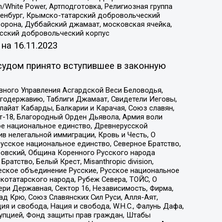
/White Power, Артподготовка, Религиозная группа
Оренбург, Крымско-татарский добровольческий
орона, Дуббайский джамаат, московская ячейка,
усский добровольческий корпус
 на
16.11.2023
судом принято вступившее в законную
вного Управления Асгардской Веси Беловодья,
годержавию, Таблиги Джамаат, Свидетели Иеговы,
айат Кабарды, Балкарии и Карачая, Союз славян,
т-18, Благородный Орден Дьявола, Армия воли
ое национальное единство, Древнерусской
 нелегальной иммиграции, Кровь и Честь, О
усское национальное единство, Северное Братство,
ровский, Община Коренного Русского народа
атство, Белый Крест, Misanthropic division,
еское объединение Русские, Русское национальное
котатарского народа, Рубеж Севера, ТОЙС, О
ри Державная, Сектор 16, Независимость, Фирма,
д Крю, Союз Славянских Сил Руси, Алля-Аят,
я и свобода, Нация и свобода, W.H.С., Фалунь Дафа,
рупцией, Фонд защиты прав граждан, Штабы