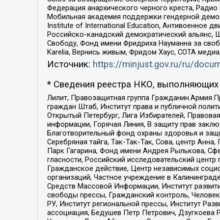
Федерация анархического черного креста, Радио
Мобильная академия поддержки гендерной демократи
Institute of International Education, Антивоенн
Российско-канадский демократический альянс, 
Свободу, Фонд имени Фридриха Науманна за свобо
Karelia, Вернись живым, Фридом Хаус, СОТА меди
Источник:
https://minjust.gov.ru/ru/doc
* Сведения реестра НКО, выполняющих 
Лилит, Правозащитная группа Гражданин.Армия.П
граждан Штаб, Институт права и публичной поли
Открытый Петербург, Лига Избирателей, Правова
информации, Горячая Линия, В защиту прав закл
Благотворительный фонд охраны здоровья и защи
Серебряная тайга, Так-Так-Так, Сова, центр Анн
Парк Гагарина, Фонд имени Андрея Рылькова, Сф
гласности, Российский исследовательский центр 
Гражданское действие, Центр независимых соци
организаций, Частное учреждение в Калининград
Средств Массовой Информации, Институт развити
свободы прессы, Гражданский контроль, Человек
РУ, Институт региональной прессы, Институт Ра
ассоциация, Бедушев Петр Петрович, Дзугкоева 