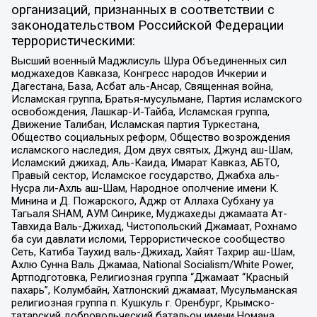
организаций, признанных в соответствии с
законодательством Российской Федерации
террористическими:
Высший военный Маджлисуль Шура Объединенных сил
моджахедов Кавказа, Конгресс народов Ичкерии и
Дагестана, База, Асбат аль-Ансар, Священная война,
Исламская группа, Братья-мусульмане, Партия исламского
освобождения, Лашкар-И-Тайба, Исламская группа,
Движение Талибан, Исламская партия Туркестана,
Общество социальных реформ, Общество возрождения
исламского наследия, Дом двух святых, Джунд аш-Шам,
Исламский джихад, Аль-Каида, Имарат Кавказ, АБТО,
Правый сектор, Исламское государство, Джабха аль-
Нусра ли-Ахль аш-Шам, Народное ополчение имени К.
Минина и Д. Пожарского, Аджр от Аллаха Субхану уа
Тагьаля SHAM, АУМ Синрике, Муджахеды джамаата Ат-
Тавхида Валь-Джихад, Чистопольский Джамаат, Рохнамо
ба суи давлати исломи, Террористическое сообщество
Сеть, Катиба Таухид валь-Джихад, Хайят Тахрир аш-Шам,
Ахлю Сунна Валь Джамаа, National Socialism/White Power,
Артподготовка, Религиозная группа “Джамаат “Красный
пахарь”, Колумбайн, Хатлонский джамаат, Мусульманская
религиозная группа п. Кушкуль г. Оренбург, Крымско-
татарский добровольческий батальон имени Номана