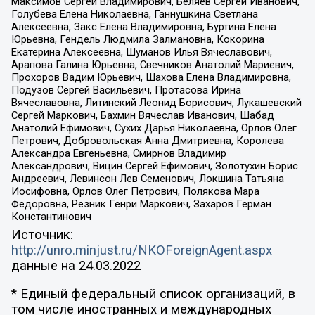
Максимов Сергей Владимирович, Беляев Сергей Иванович,
Голубева Елена Николаевна, Ганнушкина Светлана
Алексеевна, Закс Елена Владимировна, Буртина Елена
Юрьевна, Гендель Людмила Залмановна, Кокорина
Екатерина Алексеевна, Шуманов Илья Вячеславович,
Арапова Галина Юрьевна, Свечников Анатолий Мариевич,
Прохоров Вадим Юрьевич, Шахова Елена Владимировна,
Подузов Сергей Васильевич, Протасова Ирина
Вячеславовна, Литинский Леонид Борисович, Лукашевский
Сергей Маркович, Бахмин Вячеслав Иванович, Шабад
Анатолий Ефимович, Сухих Дарья Николаевна, Орлов Олег
Петрович, Добровольская Анна Дмитриевна, Королева
Александра Евгеньевна, Смирнов Владимир
Александрович, Вицин Сергей Ефимович, Золотухин Борис
Андреевич, Левинсон Лев Семенович, Локшина Татьяна
Иосифовна, Орлов Олег Петрович, Полякова Мара
Федоровна, Резник Генри Маркович, Захаров Герман
Константинович
Источник:
http://unro.minjust.ru/NKOForeignAgent.aspx
данные на
24.03.2022
* Единый федеральный список организаций, в
том числе иностранных и международных