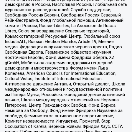
демократию в России, Настоящая Россия, Глобальная сеть
журналистов-расследователей, Служба поддержки,
Свободная Россия Берлин, Свободная Россия Северный
Рейн-Вестфалия, Фонд глобальной помощи, Антивоенный
комитет России, Russie-Libertes, La Asocicion de Rusos
Libres, Союз за возвращение Северных территорий,
Крымскотатарский Ресурсный Центр, Глобальный союз
IndustriALL, Russian Election Monitor, Article 19, Мнение
медиа, Федерация анархического черного креста, Радио
Свободная Европа, Германское общество изучения
Восточной Европы, Фонд имени Фридриха Эберта, XZ
gGmbH, Мобильная академия поддержки гендерной
демократии и миротворчества, Форум имени Льва
Копелева, American Councils for International Education,
Cultural Vistas, Institute of International Education,
Антивоенное движение Антальи, Открытый диалог, Школа
международных отношений и государственной политики
им Питера Мунка, Российско-канадский демократический
альянс, Школа международных отношений им Нормана
Патерсона, Центр Гражданских Свобод, Фонд Бориса
Немцова за Свободу, Фонд имени Фридриха Науманна за
свободу, Феминистское антивоенное сопротивление,
Комитет независимости Ингушетии, Прометей, Stop
Occupation of Karelia, Вернись живым, Фридом Хаус, СОТА
медиа, Либерально-демократическая Лига Украины