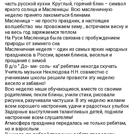
часть русской кухни. Круглый, горячий блин – символ
яркого солнца и Масленицы. Всю масленичную
неделю принято лакомиться блинами.
Масленица – не просто праздник, а настоящее
волшебство: мы провожаем зиму ️️, встречаем весну️ и
на весь год заряжаемся теплом.
️На Руси Масленица была связана с пробуждением
природы от зимнего сна.
️Масленичная неделя – один из самых ярких народных
праздников в России, время блинов, веселья и
прощания с зимой.
В д/о " До- ми- соль- ка" ребятам некогда скучать.
Учитель музыки Неклюдова Н.Н. совместно с
учениками школы решили провести эту неделю
весело и забавно!
️Всю неделю наши обучающиеся, вместе со своими
родителями, пекли блины, учили стихи, рисовали
рисунки, разучивали частушки. В эту неделю желаем
всем хорошего настроения, удачи и радостных улыбок
Задорные выступления талантливых детей, подняли
настроение всем слушателям!
️Атмосфера праздника передалась не только ребятам,
но и взрослым.