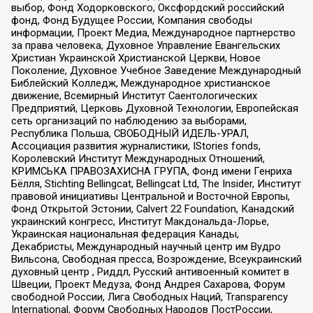
выбор, Фонд Ходорковского, Оксфордский российский
фонд, Фонд Будущее России, Компания свободы
информации, Проект Медиа, Международное партнерство
за права человека, Духовное Управление Евангельских
Христиан Украинской Христианской Церкви, Новое
Поколение, Духовное Учебное Заведение Международный
Библейский Колледж, Международное христианское
движение, Всемирный Институт Саентологических
Предприятий, Церковь Духовной Технологии, Европейская
сеть организаций по наблюдению за выборами,
Республика Польша, СВОБОДНЫЙ ИДЕЛЬ-УРАЛ,
Ассоциация развития журналистики, IStories fonds,
Королевский Институт Международных Отношений,
КРИМСЬКА ПРАВОЗАХИСНА ГРУПА, Фонд имени Генриха
Бёлля, Stichting Bellingcat, Bellingcat Ltd, The Insider, Институт
правовой инициативы Центральной и Восточной Европы,
Фонд Открытой Эстонии, Calvert 22 Foundation, Канадский
украинский конгресс, Институт Макдональда-Лорье,
Украинская национальная федерация Канады,
Декабристы, Международный научный центр им Вудро
Вильсона, Свободная пресса, Возрождение, Всеукраинский
духовный центр , Риддл, Русский антивоенный комитет в
Швеции, Проект Медуза, Фонд Андрея Сахарова, Форум
свободной России, Лига Свободных Наций, Transparеncy
International, Форум Свободных Народов ПостРоссии,