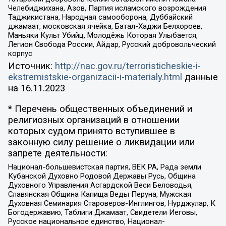
Челебиджихана, Азов, Партия исламского возрождения
Таджикистана, Народная самооборона, Дуббайский
джамаат, московская ячейка, Батал-Хаджи Белхороев,
Маньяки Культ Убийц, Молодёжь Которая Улыбается,
Легион Свобода России, Айдар, Русский добровольческий
корпус
Источник:
http://nac.gov.ru/terroristicheskie-i-
ekstremistskie-organizacii-i-materialy.html
данные
на
16.11.2023
* Перечень общественных объединений и
религиозных организаций в отношении
которых судом принято вступившее в
законную силу решение о ликвидации или
запрете деятельности:
Национал-большевистская партия, ВЕК РА, Рада земли
Кубанской Духовно Родовой Державы Русь, Община
Духовного Управления Асгардской Веси Беловодья,
Славянская Община Капища Веды Перуна, Мужская
Духовная Семинария Староверов-Инглингов, Нурджулар, К
Богодержавию, Таблиги Джамаат, Свидетели Иеговы,
Русское национальное единство, Национал-