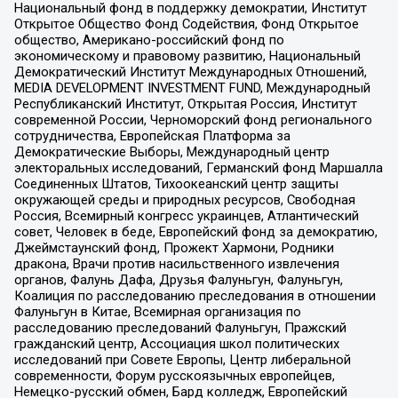
Национальный фонд в поддержку демократии, Институт
Открытое Общество Фонд Содействия, Фонд Открытое
общество, Американо-российский фонд по
экономическому и правовому развитию, Национальный
Демократический Институт Международных Отношений,
MEDIA DEVELOPMENT INVESTMENT FUND, Международный
Республиканский Институт, Открытая Россия, Институт
современной России, Черноморский фонд регионального
сотрудничества, Европейская Платформа за
Демократические Выборы, Международный центр
электоральных исследований, Германский фонд Маршалла
Соединенных Штатов, Тихоокеанский центр защиты
окружающей среды и природных ресурсов, Свободная
Россия, Всемирный конгресс украинцев, Атлантический
совет, Человек в беде, Европейский фонд за демократию,
Джеймстаунский фонд, Прожект Хармони, Родники
дракона, Врачи против насильственного извлечения
органов, Фалунь Дафа, Друзья Фалуньгун, Фалуньгун,
Коалиция по расследованию преследования в отношении
Фалуньгун в Китае, Всемирная организация по
расследованию преследований Фалуньгун, Пражский
гражданский центр, Ассоциация школ политических
исследований при Совете Европы, Центр либеральной
современности, Форум русскоязычных европейцев,
Немецко-русский обмен, Бард колледж, Европейский