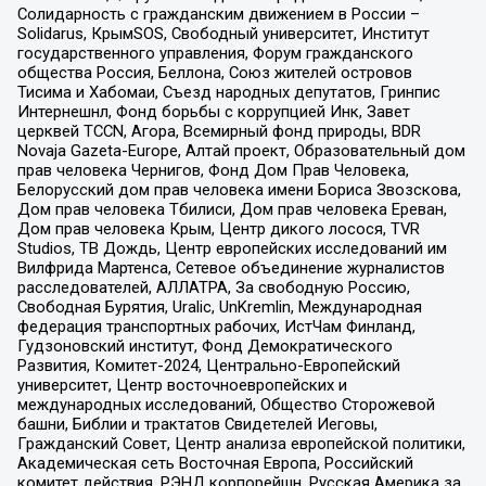
Солидарность с гражданским движением в России –
Solidarus, КрымSOS, Свободный университет, Институт
государственного управления, Форум гражданского
общества Россия, Беллона, Союз жителей островов
Тисима и Хабомаи, Съезд народных депутатов, Гринпис
Интернешнл, Фонд борьбы с коррупцией Инк, Завет
церквей TCCN, Агора, Всемирный фонд природы, BDR
Novaja Gazeta-Europe, Алтай проект, Образовательный дом
прав человека Чернигов, Фонд Дом Прав Человека,
Белорусский дом прав человека имени Бориса Звозскова,
Дом прав человека Тбилиси, Дом прав человека Ереван,
Дом прав человека Крым, Центр дикого лосося, TVR
Studios, ТВ Дождь, Центр европейских исследований им
Вилфрида Мартенса, Сетевое объединение журналистов
расследователей, АЛЛАТРА, За свободную Россию,
Свободная Бурятия, Uralic, UnKremlin, Международная
федерация транспортных рабочих, ИстЧам Финланд,
Гудзоновский институт, Фонд Демократического
Развития, Комитет-2024, Центрально-Европейский
университет, Центр восточноевропейских и
международных исследований, Общество Сторожевой
башни, Библии и трактатов Свидетелей Иеговы,
Гражданский Совет, Центр анализа европейской политики,
Академическая сеть Восточная Европа, Российский
комитет действия, РЭНД корпорейшн, Русская Америка за