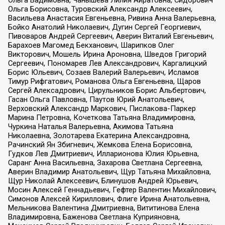
Ольга Вадимовна, Чанышева Лилия Айратовна, Сидорович
Ольга Борисовна, Туровский Александр Алексеевич,
Васильева Анастасия Евгеньевна, Ривина Анна Валерьевна,
Бойко Анатолий Николаевич, Дугин Сергей Георгиевич,
Пивоваров Андрей Сергеевич, Аверин Виталий Евгеньевич,
Барахоев Магомед Бекханович, Шарипков Олег
Викторович, Мошель Ирина Ароновна, Шведов Григорий
Сергеевич, Пономарев Лев Александрович, Каргалицкий
Борис Юльевич, Созаев Валерий Валерьевич, Исламов
Тимур Рифгатович, Романова Ольга Евгеньевна, Щаров
Сергей Алексадрович, Цирульников Борис Альбертович,
Гасан Ольга Павловна, Паутов Юрий Анатольевич,
Верховский Александр Маркович, Пислакова-Паркер
Марина Петровна, Кочеткова Татьяна Владимировна,
Чуркина Наталья Валерьевна, Акимова Татьяна
Николаевна, Золотарева Екатерина Александровна,
Рачинский Ян Збигневич, Жемкова Елена Борисовна,
Гудков Лев Дмитриевич, Илларионова Юлия Юрьевна,
Саранг Анна Васильевна, Захарова Светлана Сергеевна,
Аверин Владимир Анатольевич, Щур Татьяна Михайловна,
Щур Николай Алексеевич, Блинушов Андрей Юрьевич,
Мосин Алексей Геннадьевич, Гефтер Валентин Михайлович,
Симонов Алексей Кириллович, Флиге Ирина Анатольевна,
Мельникова Валентина Дмитриевна, Вититинова Елена
Владимировна, Баженова Светлана Куприяновна,