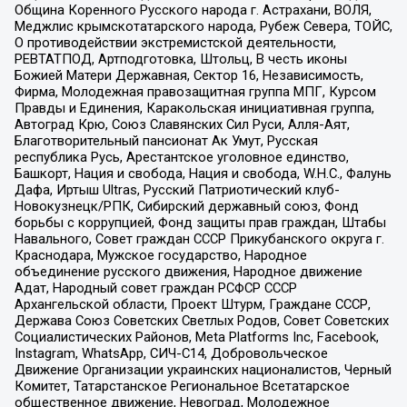
Община Коренного Русского народа г. Астрахани, ВОЛЯ,
Меджлис крымскотатарского народа, Рубеж Севера, ТОЙС,
О противодействии экстремистской деятельности,
РЕВТАТПОД, Артподготовка, Штольц, В честь иконы
Божией Матери Державная, Сектор 16, Независимость,
Фирма, Молодежная правозащитная группа МПГ, Курсом
Правды и Единения, Каракольская инициативная группа,
Автоград Крю, Союз Славянских Сил Руси, Алля-Аят,
Благотворительный пансионат Ак Умут, Русская
республика Русь, Арестантское уголовное единство,
Башкорт, Нация и свобода, Нация и свобода, W.H.С., Фалунь
Дафа, Иртыш Ultras, Русский Патриотический клуб-
Новокузнецк/РПК, Сибирский державный союз, Фонд
борьбы с коррупцией, Фонд защиты прав граждан, Штабы
Навального, Совет граждан СССР Прикубанского округа г.
Краснодара, Мужское государство, Народное
объединение русского движения, Народное движение
Адат, Народный совет граждан РСФСР СССР
Архангельской области, Проект Штурм, Граждане СССР,
Держава Союз Советских Светлых Родов, Совет Советских
Социалистических Районов, Meta Platforms Inc, Facebook,
Instagram, WhatsApp, СИЧ-С14, Добровольческое
Движение Организации украинских националистов, Черный
Комитет, Татарстанское Региональное Всетатарское
общественное движение, Невоград, Молодежное