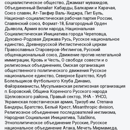
социалистическое общество, Джамаат мувахидов,
Объединенный Вилайат Кабарды, Балкарии и Карачая,
Союз славян, Ат-Такфир Валь-Хиджра, Пит Буль,
Национал-социалистическая рабочая партия России,
Славянский союз, Формат-18, Благородный Орден
Дьявола, Армия воли народа, Национальная
Социалистическая Инициатива города Череповца,
Духовно-Родовая Держава Русь, Русское национальное
единство, Древнерусской Инглистической церкви
Православных Староверов-Инглингов, Русский
общенациональный союз, Движение против нелегальной
иммиграции, Кровь и Честь, О свободе совести и о
религиозных объединениях, Омская организация
общественного политического движения Русское
национальное единство, Северное Братство, Клуб
Болельщиков Футбольного Клуба Динамо,
Файзрахманисты, Мусульманская религиозная организация
п. Боровский, Община Коренного Русского народа
Щелковского района, Правый сектор, УНА - УНСО,
Украинская повстанческая армия, Тризуб им. Степана
Бандеры, Братство, Белый Крест, Misanthropic division,
Религиозное объединение последователей инглиизма,
Народная Социальная Инициатива, TulaSkins,
Этнополитическое объединение Русские, Русское
национальное объединение Атака, Мечеть Мирмамеда,