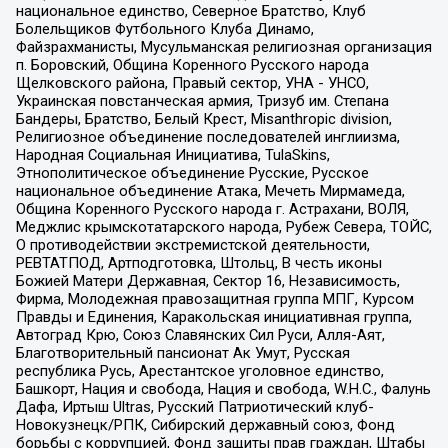
национальное единство, Северное Братство, Клуб
Болельщиков Футбольного Клуба Динамо,
Файзрахманисты, Мусульманская религиозная организация
п. Боровский, Община Коренного Русского народа
Щелковского района, Правый сектор, УНА - УНСО,
Украинская повстанческая армия, Тризуб им. Степана
Бандеры, Братство, Белый Крест, Misanthropic division,
Религиозное объединение последователей инглиизма,
Народная Социальная Инициатива, TulaSkins,
Этнополитическое объединение Русские, Русское
национальное объединение Атака, Мечеть Мирмамеда,
Община Коренного Русского народа г. Астрахани, ВОЛЯ,
Меджлис крымскотатарского народа, Рубеж Севера, ТОЙС,
О противодействии экстремистской деятельности,
РЕВТАТПОД, Артподготовка, Штольц, В честь иконы
Божией Матери Державная, Сектор 16, Независимость,
Фирма, Молодежная правозащитная группа МПГ, Курсом
Правды и Единения, Каракольская инициативная группа,
Автоград Крю, Союз Славянских Сил Руси, Алля-Аят,
Благотворительный пансионат Ак Умут, Русская
республика Русь, Арестантское уголовное единство,
Башкорт, Нация и свобода, Нация и свобода, W.H.С., Фалунь
Дафа, Иртыш Ultras, Русский Патриотический клуб-
Новокузнецк/РПК, Сибирский державный союз, Фонд
борьбы с коррупцией, Фонд защиты прав граждан, Штабы