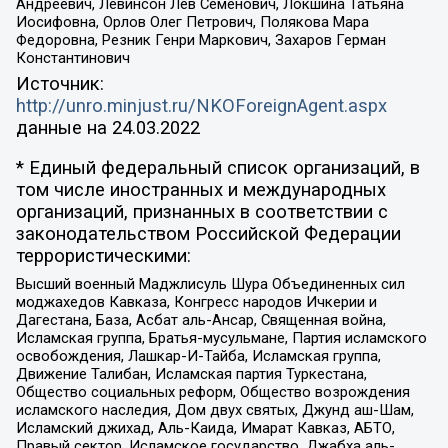
Андреевич, Левинсон Лев Семенович, Локшина Татьяна
Иосифовна, Орлов Олег Петрович, Полякова Мара
Федоровна, Резник Генри Маркович, Захаров Герман
Константинович
Источник:
http://unro.minjust.ru/NKOForeignAgent.aspx
данные на
24.03.2022
* Единый федеральный список организаций, в
том числе иностранных и международных
организаций, признанных в соответствии с
законодательством Российской Федерации
террористическими:
Высший военный Маджлисуль Шура Объединенных сил
моджахедов Кавказа, Конгресс народов Ичкерии и
Дагестана, База, Асбат аль-Ансар, Священная война,
Исламская группа, Братья-мусульмане, Партия исламского
освобождения, Лашкар-И-Тайба, Исламская группа,
Движение Талибан, Исламская партия Туркестана,
Общество социальных реформ, Общество возрождения
исламского наследия, Дом двух святых, Джунд аш-Шам,
Исламский джихад, Аль-Каида, Имарат Кавказ, АБТО,
Правый сектор, Исламское государство, Джабха аль-