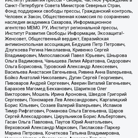
Институт развития прессы - Сибирь, Частное учреждение в
Санкт-Петербурге Совета Министров Северных Стран,
Фонд поддержки свободы прессы, Гражданский контроль,
Человек и Закон, Общественная комиссия по сохранению
наследия академика Сахарова, Информационное
агентство МЕМО. РУ, Институт региональной прессы,
Институт Развития Свободы Информации, Экозащита!-
Женсовет, Общественный вердикт, Евразийская
антимонопольная ассоциация, Бедушев Петр Петрович,
Дзугкоева Регина Николаевна, Кривенко Сергей
Владимирович, Милославский Павел Юрьевич, Шнырова
Ольга Вадимовна, Чанышева Лилия Айратовна, Сидорович
Ольга Борисовна, Туровский Александр Алексеевич,
Васильева Анастасия Евгеньевна, Ривина Анна Валерьевна,
Бойко Анатолий Николаевич, Дугин Сергей Георгиевич,
Пивоваров Андрей Сергеевич, Аверин Виталий Евгеньевич,
Барахоев Магомед Бекханович, Шарипков Олег
Викторович, Мошель Ирина Ароновна, Шведов Григорий
Сергеевич, Пономарев Лев Александрович, Каргалицкий
Борис Юльевич, Созаев Валерий Валерьевич, Исламов
Тимур Рифгатович, Романова Ольга Евгеньевна, Щаров
Сергей Алексадрович, Цирульников Борис Альбертович,
Гасан Ольга Павловна, Паутов Юрий Анатольевич,
Верховский Александр Маркович, Пислакова-Паркер
Марина Петровна, Кочеткова Татьяна Владимировна,