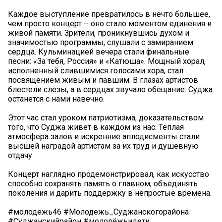
️Каждое выступление превратилось в нечто большее,
чем просто концерт – оно стало моментом единения и
живой памяти. Зрители, проникнувшись духом и
значимостью программы, слушали с замиранием
сердца. Кульминацией вечера стали финальные
песни: «За тебя, Россия» и «Катюша». Мощный хорал,
исполненный слившимися голосами хора, стал
посвящением живым и павшим. В глазах артистов
блестели слезы, а в сердцах звучало обещание: Суджа
останется с нами навечно.
Этот час стал уроком патриотизма, доказательством
того, что Суджа живет в каждом из нас. Теплая
атмосфера залов и искренние аплодисменты стали
высшей наградой артистам за их труд и душевную
отдачу.
Концерт наглядно продемонстрировал, как искусство
способно сохранять память о главном, объединять
поколения и дарить поддержку в непростые времена.
#молодежь46 #Молодежь_Суджанскогорайона
#Суджанскийрайон #молодёжьидети