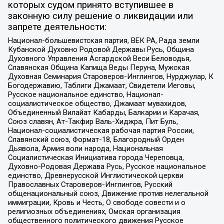
которых судом принято вступившее в
законную силу решение о ликвидации или
запрете деятельности:
Национал-большевистская партия, ВЕК РА, Рада земли
Кубанской Духовно Родовой Державы Русь, Община
Духовного Управления Асгардской Веси Беловодья,
Славянская Община Капища Веды Перуна, Мужская
Духовная Семинария Староверов-Инглингов, Нурджулар, К
Богодержавию, Таблиги Джамаат, Свидетели Иеговы,
Русское национальное единство, Национал-
социалистическое общество, Джамаат мувахидов,
Объединенный Вилайат Кабарды, Балкарии и Карачая,
Союз славян, Ат-Такфир Валь-Хиджра, Пит Буль,
Национал-социалистическая рабочая партия России,
Славянский союз, Формат-18, Благородный Орден
Дьявола, Армия воли народа, Национальная
Социалистическая Инициатива города Череповца,
Духовно-Родовая Держава Русь, Русское национальное
единство, Древнерусской Инглистической церкви
Православных Староверов-Инглингов, Русский
общенациональный союз, Движение против нелегальной
иммиграции, Кровь и Честь, О свободе совести и о
религиозных объединениях, Омская организация
общественного политического движения Русское