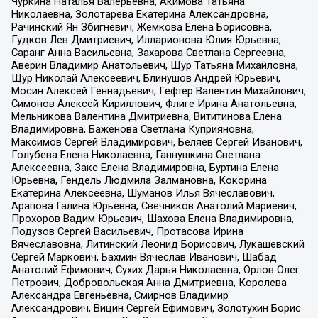
Чуркина Наталья Валерьевна, Акимова Татьяна
Николаевна, Золотарева Екатерина Александровна,
Рачинский Ян Збигневич, Жемкова Елена Борисовна,
Гудков Лев Дмитриевич, Илларионова Юлия Юрьевна,
Саранг Анна Васильевна, Захарова Светлана Сергеевна,
Аверин Владимир Анатольевич, Щур Татьяна Михайловна,
Щур Николай Алексеевич, Блинушов Андрей Юрьевич,
Мосин Алексей Геннадьевич, Гефтер Валентин Михайлович,
Симонов Алексей Кириллович, Флиге Ирина Анатольевна,
Мельникова Валентина Дмитриевна, Вититинова Елена
Владимировна, Баженова Светлана Куприяновна,
Максимов Сергей Владимирович, Беляев Сергей Иванович,
Голубева Елена Николаевна, Ганнушкина Светлана
Алексеевна, Закс Елена Владимировна, Буртина Елена
Юрьевна, Гендель Людмила Залмановна, Кокорина
Екатерина Алексеевна, Шуманов Илья Вячеславович,
Арапова Галина Юрьевна, Свечников Анатолий Мариевич,
Прохоров Вадим Юрьевич, Шахова Елена Владимировна,
Подузов Сергей Васильевич, Протасова Ирина
Вячеславовна, Литинский Леонид Борисович, Лукашевский
Сергей Маркович, Бахмин Вячеслав Иванович, Шабад
Анатолий Ефимович, Сухих Дарья Николаевна, Орлов Олег
Петрович, Добровольская Анна Дмитриевна, Королева
Александра Евгеньевна, Смирнов Владимир
Александрович, Вицин Сергей Ефимович, Золотухин Борис