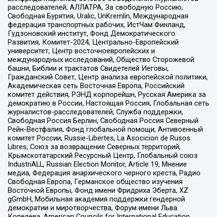
расследователей, АЛЛАТРА, За свободную Россию,
Свободная Бурятия, Uralic, UnKremlin, Международная
федерация транспортных рабочих, ИстЧам Финланд,
Гудзоновский институт, Фонд Демократического
Развития, Комитет-2024, Центрально-Европейский
университет, Центр восточноевропейских и
международных исследований, Общество Сторожевой
башни, Библии и трактатов Свидетелей Иеговы,
Гражданский Совет, Центр анализа европейской политики,
Академическая сеть Восточная Европа, Российский
комитет действия, РЭНД корпорейшн, Русская Америка за
демократию в России, Настоящая Россия, Глобальная сеть
журналистов-расследователей, Служба поддержки,
Свободная Россия Берлин, Свободная Россия Северный
Рейн-Вестфалия, Фонд глобальной помощи, Антивоенный
комитет России, Russie-Libertes, La Asocicion de Rusos
Libres, Союз за возвращение Северных территорий,
Крымскотатарский Ресурсный Центр, Глобальный союз
IndustriALL, Russian Election Monitor, Article 19, Мнение
медиа, Федерация анархического черного креста, Радио
Свободная Европа, Германское общество изучения
Восточной Европы, Фонд имени Фридриха Эберта, XZ
gGmbH, Мобильная академия поддержки гендерной
демократии и миротворчества, Форум имени Льва
Копелева, American Councils for International Education,