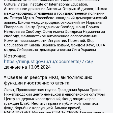
Cultural Vistas, Institute of International Education,
Антивоенное движение Антальи, Открытый диалог, Школа
международных отношений и государственной политики
им Питера Мунка, Российско-канадский демократический
альянс, Школа международных отношений им Нормана
Патерсона, Центр Гражданских Свобод, Фонд Бориса
Немцова за Свободу, Фонд имени Фридриха Науманна за
свободу, Феминистское антивоенное сопротивление,
Комитет независимости Ингушетии, Прометей, Stop
Occupation of Karelia, Вернись живым, Фридом Хаус, СОТА
медиа, Либерально-демократическая Лига Украины
Источник:
https://minjust.gov.ru/ru/documents/7756/
данные на
13.05.2024
* Сведения реестра НКО, выполняющих
функции иностранного агента:
Лилит, Правозащитная группа Гражданин.Армия.Право,
Нижегородский центр немецкой и европейской культуры,
Центр гендерных исследований, Фонд защиты прав
граждан Штаб, Институт права и публичной политики,
Фонд борьбы с коррупцией, Альянс врачей,
НАСИЛИЮ.НЕТ, Мы против СПИДа, СВЕЧА, Гуманитарное