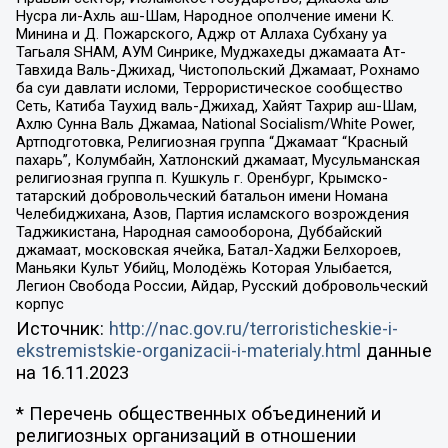
Нусра ли-Ахль аш-Шам, Народное ополчение имени К.
Минина и Д. Пожарского, Аджр от Аллаха Субхану уа
Тагьаля SHAM, АУМ Синрике, Муджахеды джамаата Ат-
Тавхида Валь-Джихад, Чистопольский Джамаат, Рохнамо
ба суи давлати исломи, Террористическое сообщество
Сеть, Катиба Таухид валь-Джихад, Хайят Тахрир аш-Шам,
Ахлю Сунна Валь Джамаа, National Socialism/White Power,
Артподготовка, Религиозная группа “Джамаат “Красный
пахарь”, Колумбайн, Хатлонский джамаат, Мусульманская
религиозная группа п. Кушкуль г. Оренбург, Крымско-
татарский добровольческий батальон имени Номана
Челебиджихана, Азов, Партия исламского возрождения
Таджикистана, Народная самооборона, Дуббайский
джамаат, московская ячейка, Батал-Хаджи Белхороев,
Маньяки Культ Убийц, Молодёжь Которая Улыбается,
Легион Свобода России, Айдар, Русский добровольческий
корпус
Источник:
http://nac.gov.ru/terroristicheskie-i-
ekstremistskie-organizacii-i-materialy.html
данные
на
16.11.2023
* Перечень общественных объединений и
религиозных организаций в отношении