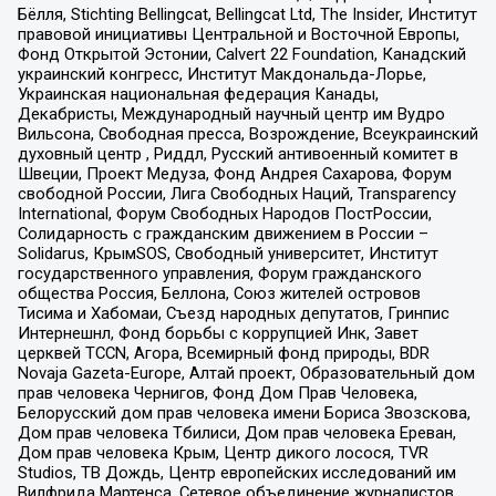
Бёлля, Stichting Bellingcat, Bellingcat Ltd, The Insider, Институт
правовой инициативы Центральной и Восточной Европы,
Фонд Открытой Эстонии, Calvert 22 Foundation, Канадский
украинский конгресс, Институт Макдональда-Лорье,
Украинская национальная федерация Канады,
Декабристы, Международный научный центр им Вудро
Вильсона, Свободная пресса, Возрождение, Всеукраинский
духовный центр , Риддл, Русский антивоенный комитет в
Швеции, Проект Медуза, Фонд Андрея Сахарова, Форум
свободной России, Лига Свободных Наций, Transparеncy
International, Форум Свободных Народов ПостРоссии,
Солидарность с гражданским движением в России –
Solidarus, КрымSOS, Свободный университет, Институт
государственного управления, Форум гражданского
общества Россия, Беллона, Союз жителей островов
Тисима и Хабомаи, Съезд народных депутатов, Гринпис
Интернешнл, Фонд борьбы с коррупцией Инк, Завет
церквей TCCN, Агора, Всемирный фонд природы, BDR
Novaja Gazeta-Europe, Алтай проект, Образовательный дом
прав человека Чернигов, Фонд Дом Прав Человека,
Белорусский дом прав человека имени Бориса Звозскова,
Дом прав человека Тбилиси, Дом прав человека Ереван,
Дом прав человека Крым, Центр дикого лосося, TVR
Studios, ТВ Дождь, Центр европейских исследований им
Вилфрида Мартенса, Сетевое объединение журналистов