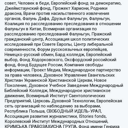
совет, Человек в беде, Европейский фонд за демократию,
Джеймстаунский фонд, Прожект Хармони, Родники
дракона, Врачи против насильственного извлечения
органов, Фалунь Дафа, Друзья Фалуньгун, Фалуньгун,
Коалиция по расследованию преследования в отношении
Фалуньгун в Китае, Всемирная организация по
расследованию преследований Фалуньгун, Пражский
гражданский центр, Ассоциация школ политических
исследований при Совете Европы, Центр либеральной
современности, Форум русскоязычных европейцев,
Немецко-русский обмен, Бард колледж, Европейский
выбор, Фонд Ходорковского, Оксфордский российский
фонд, Фонд Будущее России, Компания свободы
информации, Проект Медиа, Международное партнерство
за права человека, Духовное Управление Евангельских
Христиан Украинской Христианской Церкви, Новое
Поколение, Духовное Учебное Заведение Международный
Библейский Колледж, Международное христианское
движение, Всемирный Институт Саентологических
Предприятий, Церковь Духовной Технологии, Европейская
сеть организаций по наблюдению за выборами,
Республика Польша, СВОБОДНЫЙ ИДЕЛЬ-УРАЛ,
Ассоциация развития журналистики, IStories fonds,
Королевский Институт Международных Отношений,
КРИМСЬКА ПРАВОЗАХИСНА ГРУПА, Фонд имени Генриха