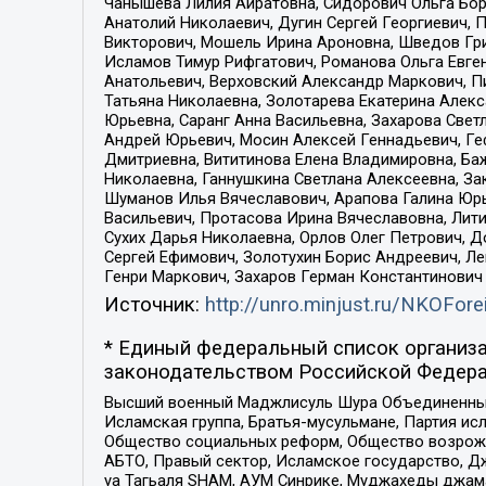
Чанышева Лилия Айратовна, Сидорович Ольга Бори
Анатолий Николаевич, Дугин Сергей Георгиевич, 
Викторович, Мошель Ирина Ароновна, Шведов Гри
Исламов Тимур Рифгатович, Романова Ольга Евге
Анатольевич, Верховский Александр Маркович, П
Татьяна Николаевна, Золотарева Екатерина Алек
Юрьевна, Саранг Анна Васильевна, Захарова Свет
Андрей Юрьевич, Мосин Алексей Геннадьевич, Ге
Дмитриевна, Вититинова Елена Владимировна, Ба
Николаевна, Ганнушкина Светлана Алексеевна, За
Шуманов Илья Вячеславович, Арапова Галина Юрь
Васильевич, Протасова Ирина Вячеславовна, Лит
Сухих Дарья Николаевна, Орлов Олег Петрович, 
Сергей Ефимович, Золотухин Борис Андреевич, Л
Генри Маркович, Захаров Герман Константинович
Источник:
http://unro.minjust.ru/NKOFore
* Единый федеральный список организа
законодательством Российской Федера
Высший военный Маджлисуль Шура Объединенных с
Исламская группа, Братья-мусульмане, Партия ис
Общество социальных реформ, Общество возрожд
АБТО, Правый сектор, Исламское государство, Д
уа Тагьаля SHAM, АУМ Синрике, Муджахеды джама