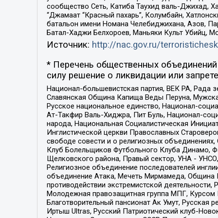
сообщество Сеть, Катиба Таухид валь-Джихад, Хай
“Джамаат “Красный пахарь”, Колумбайн, Хатлонск
батальон имени Номана Челебиджихана, Азов, Па
Батал-Хаджи Белхороев, Маньяки Культ Убийц, М
Источник:
http://nac.gov.ru/terroristichesk
* Перечень общественных объединений 
силу решение о ликвидации или запрете
Национал-большевистская партия, ВЕК РА, Рада 
Славянская Община Капища Веды Перуна, Мужская
Русское национальное единство, Национал-социа
Ат-Такфир Валь-Хиджра, Пит Буль, Национал-соц
народа, Национальная Социалистическая Инициат
Инглистической церкви Православных Староверов
свободе совести и о религиозных объединениях,
Клуб Болельщиков Футбольного Клуба Динамо, Фа
Щелковского района, Правый сектор, УНА - УНСО, У
Религиозное объединение последователей инглии
объединение Атака, Мечеть Мирмамеда, Община К
противодействии экстремистской деятельности, 
Молодежная правозащитная группа МПГ, Курсом П
Благотворительный пансионат Ак Умут, Русская ре
Иртыш Ultras, Русский Патриотический клуб-Нов