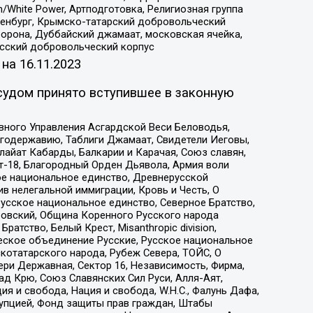
/White Power, Артподготовка, Религиозная группа
Оренбург, Крымско-татарский добровольческий
орона, Дуббайский джамаат, московская ячейка,
усский добровольческий корпус
 на
16.11.2023
судом принято вступившее в законную
вного Управления Асгардской Веси Беловодья,
годержавию, Таблиги Джамаат, Свидетели Иеговы,
айат Кабарды, Балкарии и Карачая, Союз славян,
т-18, Благородный Орден Дьявола, Армия воли
ое национальное единство, Древнерусской
 нелегальной иммиграции, Кровь и Честь, О
усское национальное единство, Северное Братство,
ровский, Община Коренного Русского народа
атство, Белый Крест, Misanthropic division,
еское объединение Русские, Русское национальное
котатарского народа, Рубеж Севера, ТОЙС, О
ри Державная, Сектор 16, Независимость, Фирма,
д Крю, Союз Славянских Сил Руси, Алля-Аят,
я и свобода, Нация и свобода, W.H.С., Фалунь Дафа,
рупцией, Фонд защиты прав граждан, Штабы