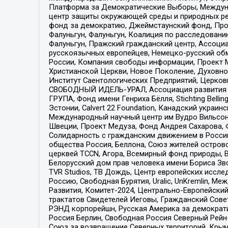
Платформа за Демократические Выборы, Междуна
центр защиты окружающей среды и природных ресу
фонд за демократию, Джеймстаунский фонд, Прож
Фалуньгун, Фалуньгун, Коалиция по расследован
Фалуньгун, Пражский гражданский центр, Ассоци
русскоязычных европейцев, Немецко-русский об
России, Компания свободы информации, Проект М
Христианской Церкви, Новое Поколение, Духовн
Институт Саентологических Предприятий, Церков
СВОБОДНЫЙ ИДЕЛЬ-УРАЛ, Ассоциация развития ж
ГРУПА, Фонд имени Генриха Бёлля, Stichting Bellin
Эстонии, Calvert 22 Foundation, Канадский укра
Международный научный центр им Вудро Вильсона
Швеции, Проект Медуза, Фонд Андрея Сахарова, Ф
Солидарность с гражданским движением в России 
общества Россия, Беллона, Союз жителей острово
церквей TCCN, Агора, Всемирный фонд природы, B
Белорусский дом прав человека имени Бориса Зво
TVR Studios, ТВ Дождь, Центр европейских иссл
Россию, Свободная Бурятия, Uralic, UnKremlin, 
Развития, Комитет-2024, Центрально-Европейски
трактатов Свидетелей Иеговы, Гражданский Совет
РЭНД корпорейшн, Русская Америка за демократи
Россия Берлин, Свободная Россия Северный Рейн-В
Союз за возвращение Северных территорий, Крымско