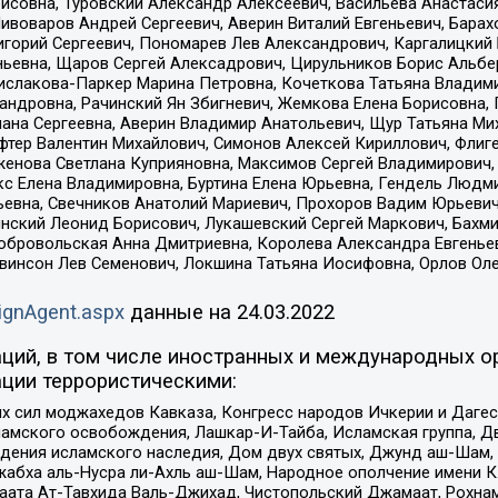
совна, Туровский Александр Алексеевич, Васильева Анастасия
Пивоваров Андрей Сергеевич, Аверин Виталий Евгеньевич, Бара
горий Сергеевич, Пономарев Лев Александрович, Каргалицкий 
ньевна, Щаров Сергей Алексадрович, Цирульников Борис Альбер
ислакова-Паркер Марина Петровна, Кочеткова Татьяна Владими
сандровна, Рачинский Ян Збигневич, Жемкова Елена Борисовна,
лана Сергеевна, Аверин Владимир Анатольевич, Щур Татьяна М
фтер Валентин Михайлович, Симонов Алексей Кириллович, Флиг
женова Светлана Куприяновна, Максимов Сергей Владимирович, 
кс Елена Владимировна, Буртина Елена Юрьевна, Гендель Людм
евна, Свечников Анатолий Мариевич, Прохоров Вадим Юрьевич
инский Леонид Борисович, Лукашевский Сергей Маркович, Бахм
Добровольская Анна Дмитриевна, Королева Александра Евгенье
евинсон Лев Семенович, Локшина Татьяна Иосифовна, Орлов Ол
ignAgent.aspx
данные на
24.03.2022
ций, в том числе иностранных и международных ор
ции террористическими:
ил моджахедов Кавказа, Конгресс народов Ичкерии и Дагеста
ламского освобождения, Лашкар-И-Тайба, Исламская группа, Дв
ения исламского наследия, Дом двух святых, Джунд аш-Шам, 
жабха аль-Нусра ли-Ахль аш-Шам, Народное ополчение имени К.
ата Ат-Тавхида Валь-Джихад, Чистопольский Джамаат, Рохнам