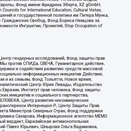
Европы, Фонд имени Фридриха Эберта, XZ gGmbH,
ls for International Education, Cultural Vistas,
ошений и государственной политики им Питера Мунка,
 Гражданских Свобод, Фонд Бориса Немцова за
имости Ингушетии, Прометей, Stop Occupation of
 Центр гендерных исследований, Фонд защиты прав
 Мы против СПИДа, СВЕЧА, Гуманитарное действие,
ддержки и содействия развитию средств массовой
р социально-информационных инициатив Действие,
 и их семьям, Фонд Тольятти, Новое время,
, Аналитический Центр Юрия Левады, Издательство
 Евразии, Институт прав человека, Фонд защиты
ких инициатив и социального партнерства,
ЕЛОВЕКА, Центр развития некоммерческих
 Трансперенси Интернешнл-Р, Центр Защиты Прав
овета Министров Северных Стран, Фонд поддержки
адемика Сахарова, Информационное агентство МЕМО.
ый вердикт, Евразийская антимонопольная
кий Павел Юрьевич, Шнырова Ольга Вадимовна,