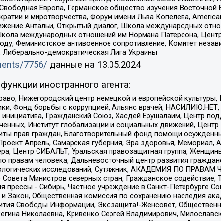
 Свободная Европа, Германское общество изучения Восточной 
и и миротворчества, Форум имени Льва Копелева, American Counci
ое движение Антальи, Открытый диалог, Школа международных отн
Школа международных отношений им Нормана Патерсона, Центр
ду, Феминистское антивоенное сопротивление, Комитет независ
а, Либерально-демократическая Лига Украины
uments/7756/
данные на
13.05.2024
функции иностранного агента:
раво, Нижегородский центр немецкой и европейской культуры,
тики, Фонд борьбы с коррупцией, Альянс врачей, НАСИЛИЮ.НЕТ,
я инициатива, Гражданский Союз, Хасдей Ерушалаим, Центр по
юченных, Институт глобализации и социальных движений, Цент
ты прав граждан, Благотворительный фонд помощи осужденным
а, Проект Апрель, Самарская губерния, Эра здоровья, Мемориал
ера, Центр СИБАЛЬТ, Уральская правозащитная группа, Женщины
по правам человека, Дальневосточный центр развития гражданс
ологических исследований, Сутяжник, АКАДЕМИЯ ПО ПРАВАМ Ч
е Совета Министров северных стран, Гражданское содействие,
я прессы - Сибирь, Частное учреждение в Санкт-Петербурге С
 и Закон, Общественная комиссия по сохранению наследия ак
звития Свободы Информации, Экозащита!-Женсовет, Общественн
Регина Николаевна, Кривенко Сергей Владимирович, Милославс