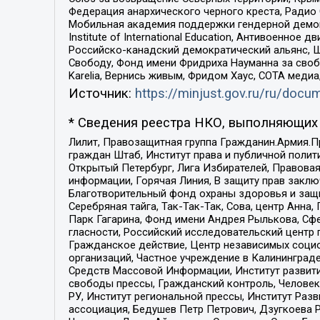
Федерация анархического черного креста, Радио
Мобильная академия поддержки гендерной демократи
Institute of International Education, Антивоенн
Российско-канадский демократический альянс, 
Свободу, Фонд имени Фридриха Науманна за свобо
Karelia, Вернись живым, Фридом Хаус, СОТА меди
Источник:
https://minjust.gov.ru/ru/doc
* Сведения реестра НКО, выполняющих 
Лилит, Правозащитная группа Гражданин.Армия.П
граждан Штаб, Институт права и публичной поли
Открытый Петербург, Лига Избирателей, Правова
информации, Горячая Линия, В защиту прав закл
Благотворительный фонд охраны здоровья и защи
Серебряная тайга, Так-Так-Так, Сова, центр Анн
Парк Гагарина, Фонд имени Андрея Рылькова, Сф
гласности, Российский исследовательский центр 
Гражданское действие, Центр независимых соци
организаций, Частное учреждение в Калининград
Средств Массовой Информации, Институт развити
свободы прессы, Гражданский контроль, Человек
РУ, Институт региональной прессы, Институт Ра
ассоциация, Бедушев Петр Петрович, Дзугкоева 