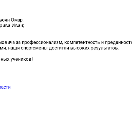
воян Омар;
рива Иван;
вича за профессионализм, компетентность и преданность
ами, наши спортсмены достигли высоких результатов.
рных учеников!
ласти