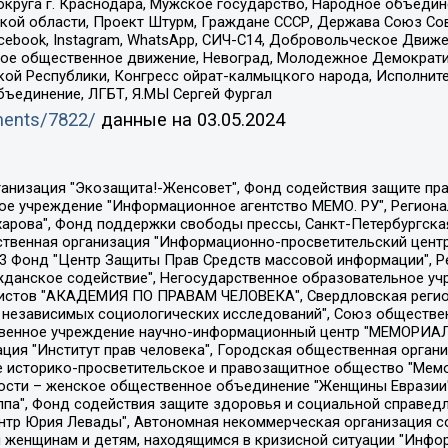
округа г. Краснодара, Мужское государство, Народное объедин
ой области, Проект Штурм, Граждане СССР, Держава Союз Сов
Facebook, Instagram, WhatsApp, СИЧ-С14, Добровольческое Движ
ское общественное движение, Невоград, Молодежное Демократ
ой Республики, Конгресс ойрат-калмыцкого народа, Исполнит
бъединение, ЛГБТ, Я.МЫ Сергей Фургал
uments/7822/
данные на
03.05.2024
Общество с ограниченной ответственностью "Радио Свободная Европа/Радио Свобода", Чешское информационное агентство "MEDIUM-ORIENT", Красноярская региональная общественная организация "Мы против СПИДа", Камалягин Денис Николаевич, Маркелов Сергей Евгеньевич, Пономарев Лев Александрович, Савицкая Людмила Алексеевна, Автономная некоммерческая организация "Центр по работе с проблемой насилия "НАСИЛИЮ.НЕТ", Межрегиональный профессиональный союз работников здравоохранения "Альянс врачей", Юридическое лицо, зарегистрированное в Латвийской Республике, SIA "Medusa Project" (регистрационный номер 40103797863, дата регистрации 10.06.2014), Некоммерческая организация "Фонд по борьбе с коррупцией", Автономная некоммерческая организация "Институт права и публичной политики", Баданин Роман Сергеевич, Гликин Максим Александрович, Железнова Мария Михайловна, Лукьянова Юлия Сергеевна, Маетная Елизавета Витальевна, Маняхин Петр Борисович, Чуракова Ольга Владимировна, Ярош Юлия Петровна, Юридическое лицо "The Insider SIA", зарегистрированное в Риге, Латвийская Республика (дата регистрации 26.06.2015), являющееся администратором доменного имени интернет-издания "The Insider SIA", https://theins.ru, Постернак Алексей Евгеньевич, Рубин Михаил Аркадьевич, Анин Роман Александрович, Юридическое лицо Istories fonds, зарегистрированное в Латвийской Республике (регистрационный номер 50008295751, дата регистрации 24.02.2020), Великовский Дмитрий Александрович, Долинина Ирина Николаевна, Мароховская Алеся Алексеевна, Шлейнов Роман Юрьевич, Шмагун Олеся Валентиновна, Общество с ограниченной ответственностью "Альтаир 2021", Общество с ограниченной ответственностью "Вега 2021", Общество с ограниченной ответственностью "Главный редактор 2021", Общество с ограниченной ответственностью "Ромашки монолит", Важенков Артем Валерьевич, Ивановская областная общественная организация "Центр гендерных исследований", Гурман Юрий Альбертович, Медиапроект "ОВД-Инфо", Егоров Владимир Владимирович, Жилинский Владимир Александрович, Общество с ограниченной ответственностью "ЗП", Иванова София Юрьевна, Карезина Инна Павловна, Кильтау Екатерина Викторовна, Петров Алексей Викторович, Пискунов Сергей Евгеньевич, Смирнов Сергей Сергеевич, Тихонов Михаил Сергеевич, Общество с ограниченной ответственностью "ЖУРНАЛИСТ-ИНОСТРАННЫЙ АГЕНТ", Арапова Галина Юрьевна, Вольтская Татьяна Анатольевна, Американская компания "Mason G.E.S. Anonymous Foundation" (США), являющаяся владельцем интернет-издания https://mnews.world/, Компания "Stichting Bellingcat", зарегистрированная в Нидерландах (дата регистрации 11.07.2018), Захаров Андрей Вячеславович, Клепиковская Екатерина Дмитриевна, Общество с ограниченной ответственностью "МЕМО", Перл Роман Александрович, Симонов Евгений Алексеевич, Соловьева Елена Анатольевна, Сотников Даниил Владимирович, Сурначева Елизавета Дмитриевна, Автономная некоммерческая организация по защите прав человека и информированию населения "Якутия – Наше Мнение", Общество с ограниченной ответственностью "Москоу диджитал медиа", с 26.01.2023 Общество с ограниченной ответственностью "Чайка Белые сады", Ветошкина Валерия Валерьевна, Заговора Максим Александрович, Межрегиональное общественное движение "Российская ЛГБТ - сеть", Оленичев Максим Владимирович, Павлов Иван Юрьевич, Скворцова Елена Сергеевна, Общество с ограниченной ответственностью "Как бы инагент", Кочетков Игорь Викторович, Общество с ограниченной ответственностью "Честные выборы", Еланчик Олег Александрович, Общество с ограниченной ответственностью "Нобелевский призыв", Гималова Регина Эмилевна, Григорьев Андрей Валерьевич, Григорьева Алина Александровна, Ассоциация по содействию защите прав призывников, альтернативнослужащих и военнослужащих "Правозащитная группа "Гражданин.Армия.Право", Хисамова Регина Фаритовна, Автономная некоммерческая организация по реализа