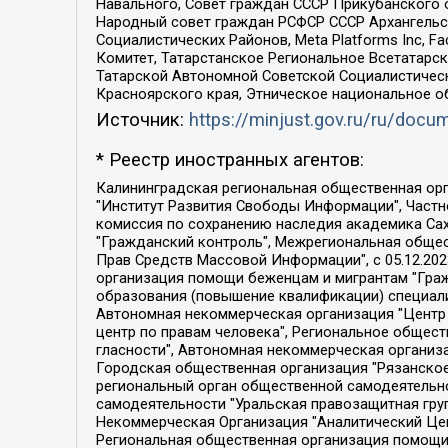
Навального, Совет граждан СССР Прикубанского 
Народный совет граждан РСФСР СССР Архангельск
Социалистических Районов, Meta Platforms Inc, 
Комитет, Татарстанское Региональное Всетатар
Татарской Автономной Советской Социалистическ
Красноярского края, Этническое национальное о
Источник:
https://minjust.gov.ru/ru/doc
* Реестр иностранных агентов:
Калининградская региональная общественная организация "Экозащита!-Женсовет", Фонд содействия защите прав и свобод граждан "Общественный вердикт", Фонд "Институт Развития Свободы Информации", Частное учреждение "Информационное агентство МЕМО. РУ", Региональная общественная организация "Общественная комиссия по сохранению наследия академика Сахарова", Фонд поддержки свободы прессы, Санкт-Петербургская общественная правозащитная организация "Гражданский контроль", Межрегиональная общественная организация "Информационно-просветительский центр "Мемориал", Региональный Фонд "Центр Защиты Прав Средств Массовой Информации", с 05.12.2023 Фонд "Центр Защиты Прав Средств массовой информации", Региональная общественная благотворительная организация помощи беженцам и мигрантам "Гражданское содействие", Негосударственное образовательное учреждение дополнительного профессионального образования (повышение квалификации) специалистов "АКАДЕМИЯ ПО ПРАВАМ ЧЕЛОВЕКА", Свердловская региональная общественная организация "Сутяжник", Автономная некоммерческая организация "Центр независимых социологических исследований", Союз общественных объединений "Российский исследовательский центр по правам человека", Региональное общественное учреждение научно-информационный центр "МЕМОРИАЛ", Некоммерческая организация "Фонд защиты гласности", Автономная некоммерческая организация "Институт прав человека", Городская общественная организация "Екатеринбургское общество "МЕМОРИАЛ", Городская общественная организация "Рязанское историко-просветительское и правозащитное общество "Мемориал" (Рязанский Мемориал), Челябинский региональный орган общественной самодеятельности – женское общественное объединение "Женщины Евразии", Челябинский региональный орган общественной самодеятельности "Уральская правозащитная группа", Фонд содействия защите здоровья и социальной справедливости имени Андрея Рылькова, Автономная Некоммерческая Организация "Аналитический Центр Юрия Левады", Автономная некоммерческая организация социальной поддержки населения "Проект Апрель", Региональная общественная организация помощи женщинам и детям, находящимся в кризисной ситуации "Информационно-методический центр "Анна", Фонд содействия развитию массовых коммуникаций и правовому просвещению "Так-так-Так", Фонд содействия устойчивому развитию "Серебряная тайга", Свердловский региональный общественный фонд социальных проектов "Новое время", "Idel.Реалии", Кавказ.Реалии, Крым.Реалии, Телеканал Настоящее Время, Татаро-башкирская служба Радио Свобода (Azatliq Radiosi), Радио Свободная Европа/Радио Свобода (PCE/PC), "Сибирь.Реалии", "Фактограф", Благотворительный фонд помощи осужденным и их семьям, Автономная некоммерческая организация "Институт глобализации и социальных движений", Фонд "В защиту прав заключенных", Частное учреждение "Центр поддержки и содействия развитию средств массовой информации", Пензенский региональный общественный благотворительный фонд "Гражданский союз", "Север.Реалии", Некоммерческая организация Фонд "Правовая инициатива", 