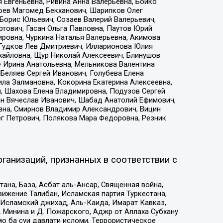
 Евгеньевна, Ривина Анна Валерьевна, Бойко
хоев Магомед Бекханович, Шарипков Олег
Борис Юльевич, Созаев Валерий Валерьевич,
тович, Гасан Ольга Павловна, Паутов Юрий
ровна, Чуркина Наталья Валерьевна, Акимова
 Гудков Лев Дмитриевич, Илларионова Юлия
ихайловна, Щур Николай Алексеевич, Блинушов
е Ирина Анатольевна, Мельникова Валентина
Беляев Сергей Иванович, Голубева Елена
ила Залмановна, Кокорина Екатерина Алексеевна,
, Шахова Елена Владимировна, Подузов Сергей
ин Вячеслав Иванович, Шабад Анатолий Ефимович,
вна, Смирнов Владимир Александрович, Вицин
ег Петрович, Полякова Мара Федоровна, Резник
ганизаций, признанных в соответствии с
на, База, Асбат аль-Ансар, Священная война,
ижение Талибан, Исламская партия Туркестана,
Исламский джихад, Аль-Каида, Имарат Кавказ,
 Минина и Д. Пожарского, Аджр от Аллаха Субхану
о ба суи давлати исломи, Террористическое