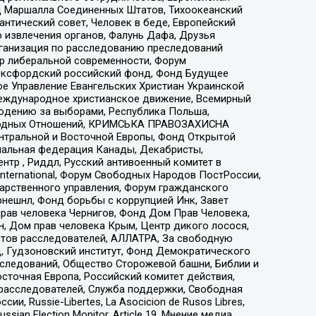
 Маршалла Соединенных Штатов, Тихоокеанский
нтический совет, Человек в беде, Европейский
 извлечения органов, Фалунь Дафа, Друзья
рганизация по расследованию преследований
тр либеральной современности, Форум
 Оксфордский российский фонд, Фонд Будущее
е Управление Евангельских Христиан Украинской
еждународное христианское движение, Всемирный
людению за выборами, Республика Польша,
народных Отношений, КРИМСЬКА ПРАВОЗАХИСНА
ы Центральной и Восточной Европы, Фонд Открытой
иональная федерация Канады, Декабристы,
тр , Риддл, Русский антивоенный комитет в
nternational, Форум Свободных Народов ПостРоссии,
дарственного управления, Форум гражданского
рнешнл, Фонд борьбы с коррупцией Инк, Завет
прав человека Чернигов, Фонд Дом Прав Человека,
н, Дом прав человека Крым, Центр дикого лосося,
стов расследователей, АЛЛАТРА, За свободную
д, Гудзоновский институт, Фонд Демократического
сследований, Общество Сторожевой башни, Библии и
сточная Европа, Российский комитет действия,
-расследователей, Служба поддержки, Свободная
 Russie-Libertes, La Asocicion de Rusos Libres,
an Election Monitor, Article 19, Мнение медиа,