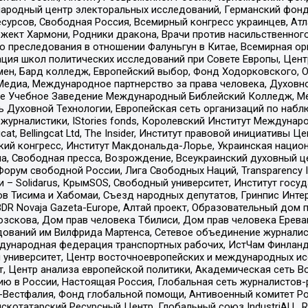
родный центр электоральных исследований, Германский фонд
рсов, Свободная Россия, Всемирный конгресс украинцев, Атла
ект Хармони, Родники дракона, Врачи против насильственного
ию преследования в отношении Фалуньгун в Китае, Всемирная о
ация школ политических исследований при Совете Европы, Цен
мен, Бард колледж, Европейский выбор, Фонд Ходорковского,
едиа, Международное партнерство за права человека, Духовно
ое Учебное Заведение Международный Библейский Колледж, М
ь Духовной Технологии, Европейская сеть организаций по наб
урналистики, IStories fonds, Королевский Институт Между
gcat, Bellingcat Ltd, The Insider, Институт правовой инициатив
инский конгресс, Институт Макдональда-Лорье, Украинская нац
, Свободная пресса, Возрождение, Всеукраинский духовный цен
орум свободной России, Лига Свободных Наций, Transparеncy I
– Solidarus, КрымSOS, Свободный университет, Институт госу
в Тисима и Хабомаи, Съезд народных депутатов, Гринпис Инте
DR Novaja Gazeta-Europe, Алтай проект, Образовательный дом 
зскова, Дом прав человека Тбилиси, Дом прав человека Ерева
едований им Вилфрида Мартенса, Сетевое объединение журнали
Международная федерация транспортных рабочих, ИстЧам Финлан
й университет, Центр восточноевропейских и международных и
, Центр анализа европейской политики, Академическая сеть Во
ю в России, Настоящая Россия, Глобальная сеть журналистов
естфалия, Фонд глобальной помощи, Антивоенный комитет России,
татарский Ресурсный Центр, Глобальный союз IndustriALL, Russi