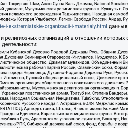
ят Тахрир аш-Шам, Ахлю Сунна Валь Джамаа, National Socialism
ий джамаат, Мусульманская религиозная группа п. Кушкуль г. 
ртия исламского возрождения Таджикистана, Народная самооб
олодёжь Которая Улыбается, Легион Свобода России, Айдар, Р
ie-i-ekstremistskie-organizacii-i-materialy.html
данные
и религиозных организаций в отношении которых 
 деятельности:
земли Кубанской Духовно Родовой Державы Русь, Община Духо
 Духовная Семинария Староверов-Инглингов, Нурджулар, К Бо
листическое общество, Джамаат мувахидов, Объединенный Вил
иалистическая рабочая партия России, Славянский союз, Форма
ива города Череповца, Духовно-Родовая Держава Русь, Русск
-Инглингов, Русский общенациональный союз, Движение против
 Омская организация общественного политического движения Р
йзрахманисты, Мусульманская религиозная организация п. Бо
краинская повстанческая армия, Тризуб им. Степана Бандеры, Бр
зма, Народная Социальная Инициатива, TulaSkins, Этнополитич
оренного Русского народа г. Астрахани, ВОЛЯ, Меджлис крымс
РЕВТАТПОД, Артподготовка, Штольц, В честь иконы Божией Мате
равды и Единения, Каракольская инициативная группа, Автогра
спублика Русь, Арестантское уголовное единство, Башкорт, Наци
окузнецк/РПК, Сибирский державный союз, Фонд борьбы с кор