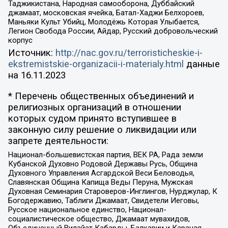
Таджикистана, Народная самооборона, Дуббайский
джамаат, московская ячейка, Батал-Хаджи Белхороев,
Маньяки Культ Убийц, Молодёжь Которая Улыбается,
Легион Свобода России, Айдар, Русский добровольческий
корпус
Источник:
http://nac.gov.ru/terroristicheskie-i-
ekstremistskie-organizacii-i-materialy.html
данные
на
16.11.2023
* Перечень общественных объединений и
религиозных организаций в отношении
которых судом принято вступившее в
законную силу решение о ликвидации или
запрете деятельности:
Национал-большевистская партия, ВЕК РА, Рада земли
Кубанской Духовно Родовой Державы Русь, Община
Духовного Управления Асгардской Веси Беловодья,
Славянская Община Капища Веды Перуна, Мужская
Духовная Семинария Староверов-Инглингов, Нурджулар, К
Богодержавию, Таблиги Джамаат, Свидетели Иеговы,
Русское национальное единство, Национал-
социалистическое общество, Джамаат мувахидов,