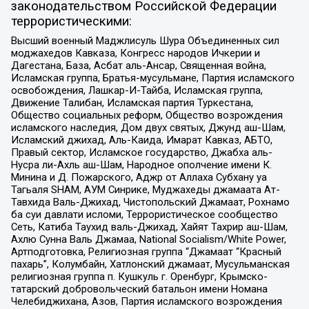
законодательством Российской Федерации
террористическими:
Высший военный Маджлисуль Шура Объединенных сил
моджахедов Кавказа, Конгресс народов Ичкерии и
Дагестана, База, Асбат аль-Ансар, Священная война,
Исламская группа, Братья-мусульмане, Партия исламского
освобождения, Лашкар-И-Тайба, Исламская группа,
Движение Талибан, Исламская партия Туркестана,
Общество социальных реформ, Общество возрождения
исламского наследия, Дом двух святых, Джунд аш-Шам,
Исламский джихад, Аль-Каида, Имарат Кавказ, АБТО,
Правый сектор, Исламское государство, Джабха аль-
Нусра ли-Ахль аш-Шам, Народное ополчение имени К.
Минина и Д. Пожарского, Аджр от Аллаха Субхану уа
Тагьаля SHAM, АУМ Синрике, Муджахеды джамаата Ат-
Тавхида Валь-Джихад, Чистопольский Джамаат, Рохнамо
ба суи давлати исломи, Террористическое сообщество
Сеть, Катиба Таухид валь-Джихад, Хайят Тахрир аш-Шам,
Ахлю Сунна Валь Джамаа, National Socialism/White Power,
Артподготовка, Религиозная группа “Джамаат “Красный
пахарь”, Колумбайн, Хатлонский джамаат, Мусульманская
религиозная группа п. Кушкуль г. Оренбург, Крымско-
татарский добровольческий батальон имени Номана
Челебиджихана, Азов, Партия исламского возрождения