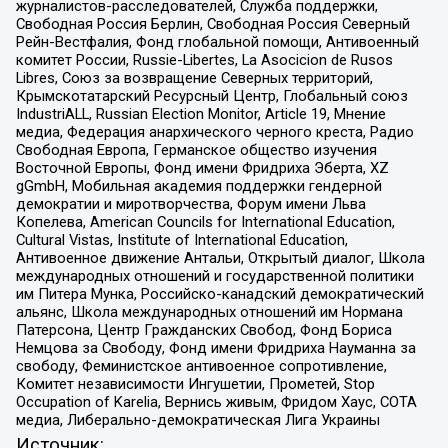
журналистов-расследователей, Служба поддержки,
Свободная Россия Берлин, Свободная Россия Северный
Рейн-Вестфалия, Фонд глобальной помощи, Антивоенный
комитет России, Russie-Libertes, La Asocicion de Rusos
Libres, Союз за возвращение Северных территорий,
Крымскотатарский Ресурсный Центр, Глобальный союз
IndustriALL, Russian Election Monitor, Article 19, Мнение
медиа, Федерация анархического черного креста, Радио
Свободная Европа, Германское общество изучения
Восточной Европы, Фонд имени Фридриха Эберта, XZ
gGmbH, Мобильная академия поддержки гендерной
демократии и миротворчества, Форум имени Льва
Копелева, American Councils for International Education,
Cultural Vistas, Institute of International Education,
Антивоенное движение Антальи, Открытый диалог, Школа
международных отношений и государственной политики
им Питера Мунка, Российско-канадский демократический
альянс, Школа международных отношений им Нормана
Патерсона, Центр Гражданских Свобод, Фонд Бориса
Немцова за Свободу, Фонд имени Фридриха Науманна за
свободу, Феминистское антивоенное сопротивление,
Комитет независимости Ингушетии, Прометей, Stop
Occupation of Karelia, Вернись живым, Фридом Хаус, СОТА
медиа, Либерально-демократическая Лига Украины
Источник: