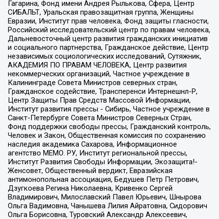
Гагарина, Фонд имени Андрея Рылькова, Сфера, Центр
СИБАЛЬТ, Уральская правозащитная группа, Женщины
Евразии, Институт прав человека, Фонд защиты гласности,
Российский исследовательский центр по правам человека,
Дальневосточный центр развития гражданских инициатив
и социального партнерства, Гражданское действие, Центр
независимых социологических исследований, Сутяжник,
АКАДЕМИЯ ПО ПРАВАМ ЧЕЛОВЕКА, Центр развития
некоммерческих организаций, Частное учреждение в
Калининграде Совета Министров северных стран,
Гражданское содействие, Трансперенси Интернешнл-Р,
Центр Защиты Прав Средств Массовой Информации,
Институт развития прессы - Сибирь, Частное учреждение в
Санкт-Петербурге Совета Министров Северных Стран,
Фонд поддержки свободы прессы, Гражданский контроль,
Человек и Закон, Общественная комиссия по сохранению
наследия академика Сахарова, Информационное
агентство МЕМО. РУ, Институт региональной прессы,
Институт Развития Свободы Информации, Экозащита!-
Женсовет, Общественный вердикт, Евразийская
антимонопольная ассоциация, Бедушев Петр Петрович,
Дзугкоева Регина Николаевна, Кривенко Сергей
Владимирович, Милославский Павел Юрьевич, Шнырова
Ольга Вадимовна, Чанышева Лилия Айратовна, Сидорович
Ольга Борисовна, Туровский Александр Алексеевич,