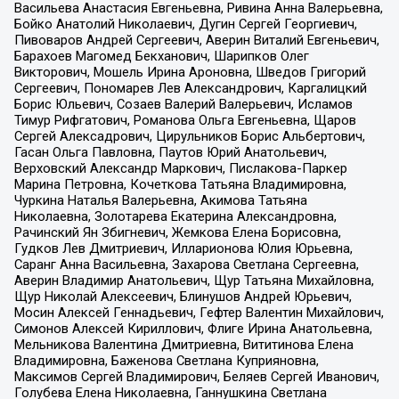
Васильева Анастасия Евгеньевна, Ривина Анна Валерьевна,
Бойко Анатолий Николаевич, Дугин Сергей Георгиевич,
Пивоваров Андрей Сергеевич, Аверин Виталий Евгеньевич,
Барахоев Магомед Бекханович, Шарипков Олег
Викторович, Мошель Ирина Ароновна, Шведов Григорий
Сергеевич, Пономарев Лев Александрович, Каргалицкий
Борис Юльевич, Созаев Валерий Валерьевич, Исламов
Тимур Рифгатович, Романова Ольга Евгеньевна, Щаров
Сергей Алексадрович, Цирульников Борис Альбертович,
Гасан Ольга Павловна, Паутов Юрий Анатольевич,
Верховский Александр Маркович, Пислакова-Паркер
Марина Петровна, Кочеткова Татьяна Владимировна,
Чуркина Наталья Валерьевна, Акимова Татьяна
Николаевна, Золотарева Екатерина Александровна,
Рачинский Ян Збигневич, Жемкова Елена Борисовна,
Гудков Лев Дмитриевич, Илларионова Юлия Юрьевна,
Саранг Анна Васильевна, Захарова Светлана Сергеевна,
Аверин Владимир Анатольевич, Щур Татьяна Михайловна,
Щур Николай Алексеевич, Блинушов Андрей Юрьевич,
Мосин Алексей Геннадьевич, Гефтер Валентин Михайлович,
Симонов Алексей Кириллович, Флиге Ирина Анатольевна,
Мельникова Валентина Дмитриевна, Вититинова Елена
Владимировна, Баженова Светлана Куприяновна,
Максимов Сергей Владимирович, Беляев Сергей Иванович,
Голубева Елена Николаевна, Ганнушкина Светлана