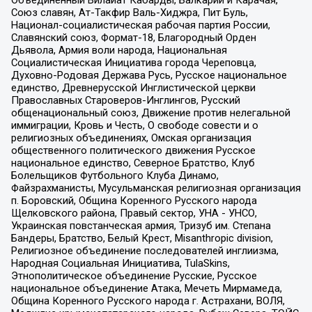
Объединенный Вилайат Кабарды, Балкарии и Карачая,
Союз славян, Ат-Такфир Валь-Хиджра, Пит Буль,
Национал-социалистическая рабочая партия России,
Славянский союз, Формат-18, Благородный Орден
Дьявола, Армия воли народа, Национальная
Социалистическая Инициатива города Череповца,
Духовно-Родовая Держава Русь, Русское национальное
единство, Древнерусской Инглистической церкви
Православных Староверов-Инглингов, Русский
общенациональный союз, Движение против нелегальной
иммиграции, Кровь и Честь, О свободе совести и о
религиозных объединениях, Омская организация
общественного политического движения Русское
национальное единство, Северное Братство, Клуб
Болельщиков Футбольного Клуба Динамо,
Файзрахманисты, Мусульманская религиозная организация
п. Боровский, Община Коренного Русского народа
Щелковского района, Правый сектор, УНА - УНСО,
Украинская повстанческая армия, Тризуб им. Степана
Бандеры, Братство, Белый Крест, Misanthropic division,
Религиозное объединение последователей инглиизма,
Народная Социальная Инициатива, TulaSkins,
Этнополитическое объединение Русские, Русское
национальное объединение Атака, Мечеть Мирмамеда,
Община Коренного Русского народа г. Астрахани, ВОЛЯ,