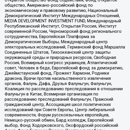
общество, Американо-российский фонд по
экономическому и правовому развитию, Национальный
Демократический Институт Международных Отношений,
MEDIA DEVELOPMENT INVESTMENT FUND, Международный
Республиканский Институт, Открытая Россия, Институт
современной России, Черноморский фонд регионального
сотрудничества, Европейская Платформа за
Демократические Выборы, Международный центр
электоральных исследований, Германский фонд Маршалла
Соединенных Штатов, Тихоокеанский центр защиты
окружающей среды и природных ресурсов, Свободная
Россия, Всемирный конгресс украинцев, Атлантический
совет, Человек в беде, Европейский фонд за демократию,
Джеймстаунский фонд, Прожект Хармони, Родники
дракона, Врачи против насильственного извлечения
органов, Фалунь Дафа, Друзья Фалуньгун, Фалуньгун,
Коалиция по расследованию преследования в отношении
Фалуньгун в Китае, Всемирная организация по
расследованию преследований Фалуньгун, Пражский
гражданский центр, Ассоциация школ политических
исследований при Совете Европы, Центр либеральной
современности, Форум русскоязычных европейцев,
Немецко-русский обмен, Бард колледж, Европейский
выбор, Фонд Ходорковского, Оксфордский российский