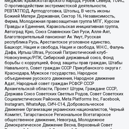
Меджлис крымскотатарского народа, Рубеж Севера, ТОЙС,
О противодействии экстремистской деятельности,
РЕВТАТПОД, Артподготовка, Штольц, В честь иконы
Божией Матери Державная, Сектор 16, Независимость,
Фирма, Молодежная правозащитная группа МПГ, Курсом
Правды и Единения, Каракольская инициативная группа,
Автоград Крю, Союз Славянских Сил Руси, Алля-Аят,
Благотворительный пансионат Ак Умут, Русская
республика Русь, Арестантское уголовное единство,
Башкорт, Нация и свобода, Нация и свобода, W.H.С., Фалунь
Дафа, Иртыш Ultras, Русский Патриотический клуб-
Новокузнецк/РПК, Сибирский державный союз, Фонд
борьбы с коррупцией, Фонд защиты прав граждан, Штабы
Навального, Совет граждан СССР Прикубанского округа г.
Краснодара, Мужское государство, Народное
объединение русского движения, Народное движение
Адат, Народный совет граждан РСФСР СССР
Архангельской области, Проект Штурм, Граждане СССР,
Держава Союз Советских Светлых Родов, Совет Советских
Социалистических Районов, Meta Platforms Inc, Facebook,
Instagram, WhatsApp, СИЧ-С14, Добровольческое
Движение Организации украинских националистов, Черный
Комитет, Татарстанское Региональное Всетатарское
общественное движение, Невоград, Молодежное
Демократическое Движение Весна, Верховный Совет