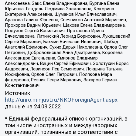
Алексеевна, Закс Елена Владимировна, Буртина Елена
Юрьевна, Гендель Людмила Залмановна, Кокорина
Екатерина Алексеевна, Шуманов Илья Вячеславович,
Арапова Галина Юрьевна, Свечников Анатолий Мариевич,
Прохоров Вадим Юрьевич, Шахова Елена Владимировна,
Подузов Сергей Васильевич, Протасова Ирина
Вячеславовна, Литинский Леонид Борисович, Лукашевский
Сергей Маркович, Бахмин Вячеслав Иванович, Шабад
Анатолий Ефимович, Сухих Дарья Николаевна, Орлов Олег
Петрович, Добровольская Анна Дмитриевна, Королева
Александра Евгеньевна, Смирнов Владимир
Александрович, Вицин Сергей Ефимович, Золотухин Борис
Андреевич, Левинсон Лев Семенович, Локшина Татьяна
Иосифовна, Орлов Олег Петрович, Полякова Мара
Федоровна, Резник Генри Маркович, Захаров Герман
Константинович
Источник:
http://unro.minjust.ru/NKOForeignAgent.aspx
данные на
24.03.2022
* Единый федеральный список организаций, в
том числе иностранных и международных
организаций, признанных в соответствии с