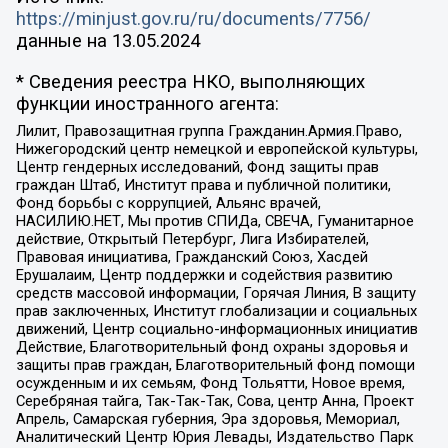
https://minjust.gov.ru/ru/documents/7756/
данные на
13.05.2024
* Сведения реестра НКО, выполняющих
функции иностранного агента:
Лилит, Правозащитная группа Гражданин.Армия.Право,
Нижегородский центр немецкой и европейской культуры,
Центр гендерных исследований, Фонд защиты прав
граждан Штаб, Институт права и публичной политики,
Фонд борьбы с коррупцией, Альянс врачей,
НАСИЛИЮ.НЕТ, Мы против СПИДа, СВЕЧА, Гуманитарное
действие, Открытый Петербург, Лига Избирателей,
Правовая инициатива, Гражданский Союз, Хасдей
Ерушалаим, Центр поддержки и содействия развитию
средств массовой информации, Горячая Линия, В защиту
прав заключенных, Институт глобализации и социальных
движений, Центр социально-информационных инициатив
Действие, Благотворительный фонд охраны здоровья и
защиты прав граждан, Благотворительный фонд помощи
осужденным и их семьям, Фонд Тольятти, Новое время,
Серебряная тайга, Так-Так-Так, Сова, центр Анна, Проект
Апрель, Самарская губерния, Эра здоровья, Мемориал,
Аналитический Центр Юрия Левады, Издательство Парк