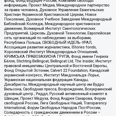
фонд, Фонд Будущее России, Компания свободы
информации, Проект Медиа, Международное партнерство
за права человека, Духовное Управление Евангельских
Христиан Украинской Христианской Церкви, Новое
Поколение, Духовное Учебное Заведение Международный
Библейский Колледж, Международное христианское
движение, Всемирный Институт Саентологических
Предприятий, Церковь Духовной Технологии, Европейская
сеть организаций по наблюдению за выборами,
Республика Польша, СВОБОДНЫЙ ИДЕЛЬ-УРАЛ,
Ассоциация развития журналистики, IStories fonds,
Королевский Институт Международных Отношений,
КРИМСЬКА ПРАВОЗАХИСНА ГРУПА, Фонд имени Генриха
Бёлля, Stichting Bellingcat, Bellingcat Ltd, The Insider, Институт
правовой инициативы Центральной и Восточной Европы,
Фонд Открытой Эстонии, Calvert 22 Foundation, Канадский
украинский конгресс, Институт Макдональда-Лорье,
Украинская национальная федерация Канады,
Декабристы, Международный научный центр им Вудро
Вильсона, Свободная пресса, Возрождение, Всеукраинский
духовный центр , Риддл, Русский антивоенный комитет в
Швеции, Проект Медуза, Фонд Андрея Сахарова, Форум
свободной России, Лига Свободных Наций, Transparеncy
International, Форум Свободных Народов ПостРоссии,
Солидарность с гражданским движением в России –