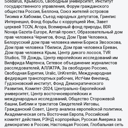
Solidarus, КрымSOS, Свободный университет, Институт
государственного управления, Форум гражданского
общества Россия, Беллона, Союз жителей островов
Тисима и Хабомаи, Съезд народных депутатов, Гринпис
Интернешнл, Фонд борьбы с коррупцией Инк, Завет
церквей TCCN, Агора, Всемирный фонд природы, BDR
Novaja Gazeta-Europe, Алтай проект, Образовательный дом
прав человека Чернигов, Фонд Дом Прав Человека,
Белорусский дом прав человека имени Бориса Звозскова,
Дом прав человека Тбилиси, Дом прав человека Ереван,
Дом прав человека Крым, Центр дикого лосося, TVR
Studios, ТВ Дождь, Центр европейских исследований им
Вилфрида Мартенса, Сетевое объединение журналистов
расследователей, АЛЛАТРА, За свободную Россию,
Свободная Бурятия, Uralic, UnKremlin, Международная
федерация транспортных рабочих, ИстЧам Финланд,
Гудзоновский институт, Фонд Демократического
Развития, Комитет-2024, Центрально-Европейский
университет, Центр восточноевропейских и
международных исследований, Общество Сторожевой
башни, Библии и трактатов Свидетелей Иеговы,
Гражданский Совет, Центр анализа европейской политики,
Академическая сеть Восточная Европа, Российский
комитет действия, РЭНД корпорейшн, Русская Америка за
демократию в России, Настоящая Россия, Глобальная сеть