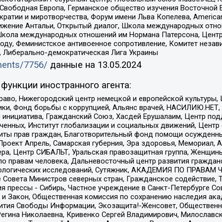
 Свободная Европа, Германское общество изучения Восточной 
и и миротворчества, Форум имени Льва Копелева, American Counci
ое движение Антальи, Открытый диалог, Школа международных отн
Школа международных отношений им Нормана Патерсона, Центр
ду, Феминистское антивоенное сопротивление, Комитет независ
а, Либерально-демократическая Лига Украины
uments/7756/
данные на
13.05.2024
функции иностранного агента:
раво, Нижегородский центр немецкой и европейской культуры,
тики, Фонд борьбы с коррупцией, Альянс врачей, НАСИЛИЮ.НЕТ,
я инициатива, Гражданский Союз, Хасдей Ерушалаим, Центр по
юченных, Институт глобализации и социальных движений, Цент
ты прав граждан, Благотворительный фонд помощи осужденным
а, Проект Апрель, Самарская губерния, Эра здоровья, Мемориал
ера, Центр СИБАЛЬТ, Уральская правозащитная группа, Женщины
по правам человека, Дальневосточный центр развития гражданс
ологических исследований, Сутяжник, АКАДЕМИЯ ПО ПРАВАМ Ч
е Совета Министров северных стран, Гражданское содействие,
я прессы - Сибирь, Частное учреждение в Санкт-Петербурге С
 и Закон, Общественная комиссия по сохранению наследия ак
звития Свободы Информации, Экозащита!-Женсовет, Общественн
Регина Николаевна, Кривенко Сергей Владимирович, Милославс