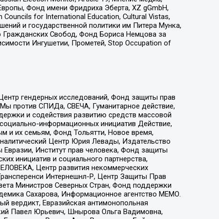
Европы, Фонд имени Фридриха Эберта, XZ gGmbH,
ls for International Education, Cultural Vistas,
ошений и государственной политики им Питера Мунка,
 Гражданских Свобод, Фонд Бориса Немцова за
имости Ингушетии, Прометей, Stop Occupation of
 Центр гендерных исследований, Фонд защиты прав
 Мы против СПИДа, СВЕЧА, Гуманитарное действие,
ддержки и содействия развитию средств массовой
р социально-информационных инициатив Действие,
 и их семьям, Фонд Тольятти, Новое время,
, Аналитический Центр Юрия Левады, Издательство
 Евразии, Институт прав человека, Фонд защиты
ких инициатив и социального партнерства,
ЕЛОВЕКА, Центр развития некоммерческих
 Трансперенси Интернешнл-Р, Центр Защиты Прав
овета Министров Северных Стран, Фонд поддержки
адемика Сахарова, Информационное агентство МЕМО.
ый вердикт, Евразийская антимонопольная
кий Павел Юрьевич, Шнырова Ольга Вадимовна,