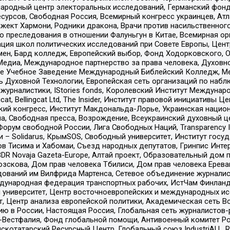
родный центр электоральных исследований, Германский фонд
рсов, Свободная Россия, Всемирный конгресс украинцев, Атла
ект Хармони, Родники дракона, Врачи против насильственного
ию преследования в отношении Фалуньгун в Китае, Всемирная о
ация школ политических исследований при Совете Европы, Цен
мен, Бард колледж, Европейский выбор, Фонд Ходорковского,
едиа, Международное партнерство за права человека, Духовно
ое Учебное Заведение Международный Библейский Колледж, М
ь Духовной Технологии, Европейская сеть организаций по наб
урналистики, IStories fonds, Королевский Институт Между
gcat, Bellingcat Ltd, The Insider, Институт правовой инициатив
инский конгресс, Институт Макдональда-Лорье, Украинская нац
, Свободная пресса, Возрождение, Всеукраинский духовный цен
орум свободной России, Лига Свободных Наций, Transparеncy I
– Solidarus, КрымSOS, Свободный университет, Институт госу
в Тисима и Хабомаи, Съезд народных депутатов, Гринпис Инте
DR Novaja Gazeta-Europe, Алтай проект, Образовательный дом 
зскова, Дом прав человека Тбилиси, Дом прав человека Ерева
едований им Вилфрида Мартенса, Сетевое объединение журнали
Международная федерация транспортных рабочих, ИстЧам Финлан
й университет, Центр восточноевропейских и международных и
, Центр анализа европейской политики, Академическая сеть Во
ю в России, Настоящая Россия, Глобальная сеть журналистов
естфалия, Фонд глобальной помощи, Антивоенный комитет России,
татарский Ресурсный Центр, Глобальный союз IndustriALL, Russi