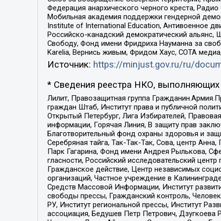
Федерация анархического черного креста, Радио
Мобильная академия поддержки гендерной демократи
Institute of International Education, Антивоенн
Российско-канадский демократический альянс, 
Свободу, Фонд имени Фридриха Науманна за свобо
Karelia, Вернись живым, Фридом Хаус, СОТА меди
Источник:
https://minjust.gov.ru/ru/doc
* Сведения реестра НКО, выполняющих 
Лилит, Правозащитная группа Гражданин.Армия.П
граждан Штаб, Институт права и публичной поли
Открытый Петербург, Лига Избирателей, Правова
информации, Горячая Линия, В защиту прав закл
Благотворительный фонд охраны здоровья и защи
Серебряная тайга, Так-Так-Так, Сова, центр Анн
Парк Гагарина, Фонд имени Андрея Рылькова, Сф
гласности, Российский исследовательский центр 
Гражданское действие, Центр независимых соци
организаций, Частное учреждение в Калининград
Средств Массовой Информации, Институт развити
свободы прессы, Гражданский контроль, Человек
РУ, Институт региональной прессы, Институт Ра
ассоциация, Бедушев Петр Петрович, Дзугкоева 