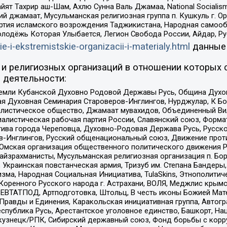
ят Тахрир аш-Шам, Ахлю Сунна Валь Джамаа, National Socialism
ий джамаат, Мусульманская религиозная группа п. Кушкуль г. 
ртия исламского возрождения Таджикистана, Народная самооб
олодёжь Которая Улыбается, Легион Свобода России, Айдар, Р
ie-i-ekstremistskie-organizacii-i-materialy.html
данные
и религиозных организаций в отношении которых 
 деятельности:
земли Кубанской Духовно Родовой Державы Русь, Община Духо
 Духовная Семинария Староверов-Инглингов, Нурджулар, К Бо
листическое общество, Джамаат мувахидов, Объединенный Вил
иалистическая рабочая партия России, Славянский союз, Форма
ива города Череповца, Духовно-Родовая Держава Русь, Русск
-Инглингов, Русский общенациональный союз, Движение против
 Омская организация общественного политического движения Р
йзрахманисты, Мусульманская религиозная организация п. Бо
краинская повстанческая армия, Тризуб им. Степана Бандеры, Бр
зма, Народная Социальная Инициатива, TulaSkins, Этнополитич
оренного Русского народа г. Астрахани, ВОЛЯ, Меджлис крымс
РЕВТАТПОД, Артподготовка, Штольц, В честь иконы Божией Мате
равды и Единения, Каракольская инициативная группа, Автогра
спублика Русь, Арестантское уголовное единство, Башкорт, Наци
окузнецк/РПК, Сибирский державный союз, Фонд борьбы с кор