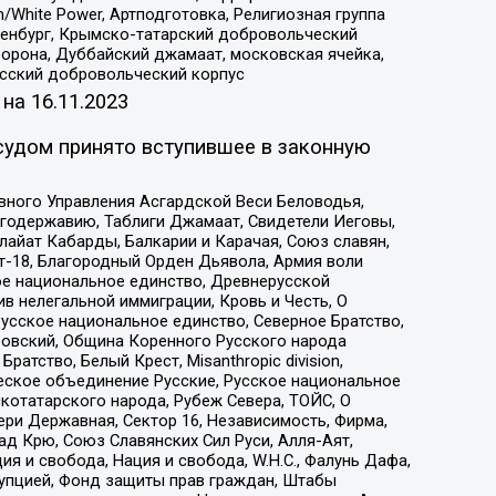
/White Power, Артподготовка, Религиозная группа
Оренбург, Крымско-татарский добровольческий
орона, Дуббайский джамаат, московская ячейка,
усский добровольческий корпус
 на
16.11.2023
судом принято вступившее в законную
вного Управления Асгардской Веси Беловодья,
годержавию, Таблиги Джамаат, Свидетели Иеговы,
айат Кабарды, Балкарии и Карачая, Союз славян,
т-18, Благородный Орден Дьявола, Армия воли
ое национальное единство, Древнерусской
 нелегальной иммиграции, Кровь и Честь, О
усское национальное единство, Северное Братство,
ровский, Община Коренного Русского народа
атство, Белый Крест, Misanthropic division,
еское объединение Русские, Русское национальное
котатарского народа, Рубеж Севера, ТОЙС, О
ри Державная, Сектор 16, Независимость, Фирма,
д Крю, Союз Славянских Сил Руси, Алля-Аят,
я и свобода, Нация и свобода, W.H.С., Фалунь Дафа,
рупцией, Фонд защиты прав граждан, Штабы