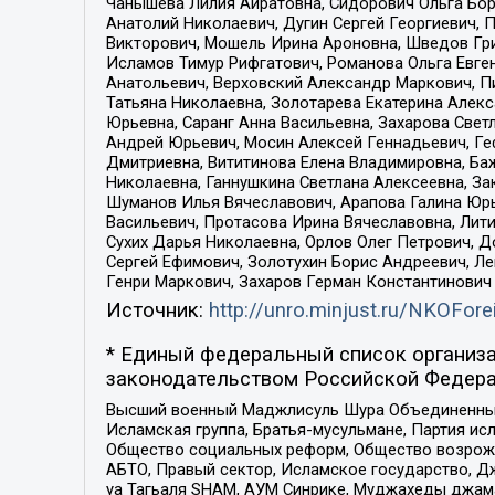
Чанышева Лилия Айратовна, Сидорович Ольга Бори
Анатолий Николаевич, Дугин Сергей Георгиевич, 
Викторович, Мошель Ирина Ароновна, Шведов Гри
Исламов Тимур Рифгатович, Романова Ольга Евге
Анатольевич, Верховский Александр Маркович, П
Татьяна Николаевна, Золотарева Екатерина Алек
Юрьевна, Саранг Анна Васильевна, Захарова Свет
Андрей Юрьевич, Мосин Алексей Геннадьевич, Ге
Дмитриевна, Вититинова Елена Владимировна, Ба
Николаевна, Ганнушкина Светлана Алексеевна, За
Шуманов Илья Вячеславович, Арапова Галина Юрь
Васильевич, Протасова Ирина Вячеславовна, Лит
Сухих Дарья Николаевна, Орлов Олег Петрович, 
Сергей Ефимович, Золотухин Борис Андреевич, Л
Генри Маркович, Захаров Герман Константинович
Источник:
http://unro.minjust.ru/NKOFore
* Единый федеральный список организа
законодательством Российской Федера
Высший военный Маджлисуль Шура Объединенных с
Исламская группа, Братья-мусульмане, Партия ис
Общество социальных реформ, Общество возрожд
АБТО, Правый сектор, Исламское государство, Д
уа Тагьаля SHAM, АУМ Синрике, Муджахеды джама