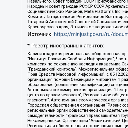
Навального, Совет граждан СССР Прикубанского 
Народный совет граждан РСФСР СССР Архангельск
Социалистических Районов, Meta Platforms Inc, 
Комитет, Татарстанское Региональное Всетатар
Татарской Автономной Советской Социалистическ
Красноярского края, Этническое национальное о
Источник:
https://minjust.gov.ru/ru/doc
* Реестр иностранных агентов:
Калининградская региональная общественная организация "Экозащита!-Женсовет", Фонд содействия защите прав и свобод граждан "Общественный вердикт", Фонд "Институт Развития Свободы Информации", Частное учреждение "Информационное агентство МЕМО. РУ", Региональная общественная организация "Общественная комиссия по сохранению наследия академика Сахарова", Фонд поддержки свободы прессы, Санкт-Петербургская общественная правозащитная организация "Гражданский контроль", Межрегиональная общественная организация "Информационно-просветительский центр "Мемориал", Региональный Фонд "Центр Защиты Прав Средств Массовой Информации", с 05.12.2023 Фонд "Центр Защиты Прав Средств массовой информации", Региональная общественная благотворительная организация помощи беженцам и мигрантам "Гражданское содействие", Негосударственное образовательное учреждение дополнительного профессионального образования (повышение квалификации) специалистов "АКАДЕМИЯ ПО ПРАВАМ ЧЕЛОВЕКА", Свердловская региональная общественная организация "Сутяжник", Автономная некоммерческая организация "Центр независимых социологических исследований", Союз общественных объединений "Российский исследовательский центр по правам человека", Региональное общественное учреждение научно-информационный центр "МЕМОРИАЛ", Некоммерческая организация "Фонд защиты гласности", Автономная некоммерческая организация "Институт прав человека", Городская общественная организация "Екатеринбургское общество "МЕМОРИАЛ", Городская общественная организация "Рязанское историко-просветительское и правозащитное общество "Мемориал" (Рязанский Мемориал), Челябинский региональный орган общественной самодеятельности – женское общественное объединение "Женщины Евразии", Челябинский региональный орган общественной самодеятельности "Уральская правозащитная группа", Фонд содействия защите здоровья и социальной справедливости имени Андрея Рылькова, Автономная Некоммерческая Организация "Аналитический Центр Юрия Левады", Автономная некоммерческая организация социальной поддержки населения "Проект Апрель", Региональная общественная организация помощи женщинам и детям, находящимся в кризисной ситуации "Информационно-методический центр "Анна", Фонд содействия развитию массовых коммуникаций и правовому просвещению "Так-так-Так", Фонд содействия устойчивому развитию "Серебряная тайга", Свердловский региональный общественный фонд социальных проектов "Новое время", "Idel.Реалии", Кавказ.Реалии, Крым.Реалии, Телеканал Настоящее Время, Татаро-башкирская служба Радио Свобода (Azatliq Radiosi), Радио Свободная Европа/Радио Свобода (PCE/PC), "Сибирь.Реалии", "Фактограф", Благотворительный фонд помощи осужденным и их семьям, Автономная некоммерческая организация "Институт глобализации и социальных движений", Фонд "В защиту прав заключенных", Частное учреждение "Центр поддержки и содействия развитию средств массовой информации", Пензенский региональный общественный благотворительный фонд "Гражданский союз", "Север.Реалии", Некоммерческая организация Фонд "Правовая инициатива", 