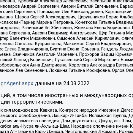
совна, Туровский Александр Алексеевич, Васильева Анастасия
Пивоваров Андрей Сергеевич, Аверин Виталий Евгеньевич, Бара
горий Сергеевич, Пономарев Лев Александрович, Каргалицкий 
ньевна, Щаров Сергей Алексадрович, Цирульников Борис Альбер
ислакова-Паркер Марина Петровна, Кочеткова Татьяна Владими
сандровна, Рачинский Ян Збигневич, Жемкова Елена Борисовна,
лана Сергеевна, Аверин Владимир Анатольевич, Щур Татьяна М
фтер Валентин Михайлович, Симонов Алексей Кириллович, Флиг
женова Светлана Куприяновна, Максимов Сергей Владимирович, 
кс Елена Владимировна, Буртина Елена Юрьевна, Гендель Людм
евна, Свечников Анатолий Мариевич, Прохоров Вадим Юрьевич
инский Леонид Борисович, Лукашевский Сергей Маркович, Бахм
Добровольская Анна Дмитриевна, Королева Александра Евгенье
евинсон Лев Семенович, Локшина Татьяна Иосифовна, Орлов Ол
ignAgent.aspx
данные на
24.03.2022
ций, в том числе иностранных и международных ор
ции террористическими:
ил моджахедов Кавказа, Конгресс народов Ичкерии и Дагеста
ламского освобождения, Лашкар-И-Тайба, Исламская группа, Дв
ения исламского наследия, Дом двух святых, Джунд аш-Шам, 
жабха аль-Нусра ли-Ахль аш-Шам, Народное ополчение имени К.
ата Ат-Тавхида Валь-Джихад, Чистопольский Джамаат, Рохнам