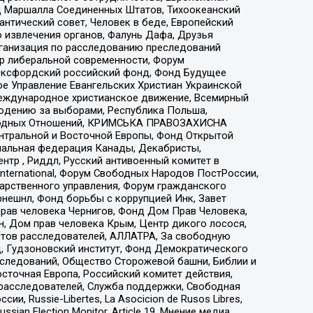
 Маршалла Соединенных Штатов, Тихоокеанский
нтический совет, Человек в беде, Европейский
 извлечения органов, Фалунь Дафа, Друзья
рганизация по расследованию преследований
тр либеральной современности, Форум
 Оксфордский российский фонд, Фонд Будущее
е Управление Евангельских Христиан Украинской
еждународное христианское движение, Всемирный
людению за выборами, Республика Польша,
народных Отношений, КРИМСЬКА ПРАВОЗАХИСНА
ы Центральной и Восточной Европы, Фонд Открытой
иональная федерация Канады, Декабристы,
тр , Риддл, Русский антивоенный комитет в
nternational, Форум Свободных Народов ПостРоссии,
дарственного управления, Форум гражданского
рнешнл, Фонд борьбы с коррупцией Инк, Завет
прав человека Чернигов, Фонд Дом Прав Человека,
н, Дом прав человека Крым, Центр дикого лосося,
стов расследователей, АЛЛАТРА, За свободную
д, Гудзоновский институт, Фонд Демократического
сследований, Общество Сторожевой башни, Библии и
сточная Европа, Российский комитет действия,
-расследователей, Служба поддержки, Свободная
 Russie-Libertes, La Asocicion de Rusos Libres,
an Election Monitor, Article 19, Мнение медиа,