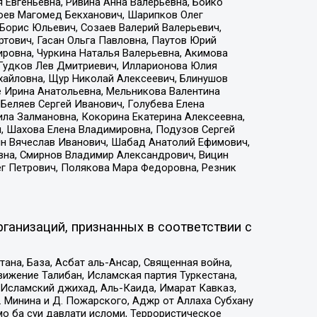
 Евгеньевна, Ривина Анна Валерьевна, Бойко
хоев Магомед Бекханович, Шарипков Олег
Борис Юльевич, Созаев Валерий Валерьевич,
тович, Гасан Ольга Павловна, Паутов Юрий
ровна, Чуркина Наталья Валерьевна, Акимова
 Гудков Лев Дмитриевич, Илларионова Юлия
ихайловна, Щур Николай Алексеевич, Блинушов
е Ирина Анатольевна, Мельникова Валентина
Беляев Сергей Иванович, Голубева Елена
ила Залмановна, Кокорина Екатерина Алексеевна,
, Шахова Елена Владимировна, Подузов Сергей
ин Вячеслав Иванович, Шабад Анатолий Ефимович,
вна, Смирнов Владимир Александрович, Вицин
ег Петрович, Полякова Мара Федоровна, Резник
ганизаций, признанных в соответствии с
на, База, Асбат аль-Ансар, Священная война,
ижение Талибан, Исламская партия Туркестана,
Исламский джихад, Аль-Каида, Имарат Кавказ,
 Минина и Д. Пожарского, Аджр от Аллаха Субхану
о ба суи давлати исломи, Террористическое