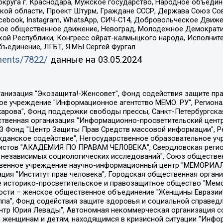
округа г. Краснодара, Мужское государство, Народное объедин
ой области, Проект Штурм, Граждане СССР, Держава Союз Сов
Facebook, Instagram, WhatsApp, СИЧ-С14, Добровольческое Движ
ское общественное движение, Невоград, Молодежное Демократ
ой Республики, Конгресс ойрат-калмыцкого народа, Исполнит
бъединение, ЛГБТ, Я.МЫ Сергей Фургал
uments/7822/
данные на
03.05.2024
Общество с ограниченной ответственностью "Радио Свободная Европа/Радио Свобода", Чешское информационное агентство "MEDIUM-ORIENT", Красноярская региональная общественная организация "Мы против СПИДа", Камалягин Денис Николаевич, Маркелов Сергей Евгеньевич, Пономарев Лев Александрович, Савицкая Людмила Алексеевна, Автономная некоммерческая организация "Центр по работе с проблемой насилия "НАСИЛИЮ.НЕТ", Межрегиональный профессиональный союз работников здравоохранения "Альянс врачей", Юридическое лицо, зарегистрированное в Латвийской Республике, SIA "Medusa Project" (регистрационный номер 40103797863, дата регистрации 10.06.2014), Некоммерческая организация "Фонд по борьбе с коррупцией", Автономная некоммерческая организация "Институт права и публичной политики", Баданин Роман Сергеевич, Гликин Максим Александрович, Железнова Мария Михайловна, Лукьянова Юлия Сергеевна, Маетная Елизавета Витальевна, Маняхин Петр Борисович, Чуракова Ольга Владимировна, Ярош Юлия Петровна, Юридическое лицо "The Insider SIA", зарегистрированное в Риге, Латвийская Республика (дата регистрации 26.06.2015), являющееся администратором доменного имени интернет-издания "The Insider SIA", https://theins.ru, Постернак Алексей Евгеньевич, Рубин Михаил Аркадьевич, Анин Роман Александрович, Юридическое лицо Istories fonds, зарегистрированное в Латвийской Республике (регистрационный номер 50008295751, дата регистрации 24.02.2020), Великовский Дмитрий Александрович, Долинина Ирина Николаевна, Мароховская Алеся Алексеевна, Шлейнов Роман Юрьевич, Шмагун Олеся Валентиновна, Общество с ограниченной ответственностью "Альтаир 2021", Общество с ограниченной ответственностью "Вега 2021", Общество с ограниченной ответственностью "Главный редактор 2021", Общество с ограниченной ответственностью "Ромашки монолит", Важенков Артем Валерьевич, Ивановская областная общественная организация "Центр гендерных исследований", Гурман Юрий Альбертович, Медиапроект "ОВД-Инфо", Егоров Владимир Владимирович, Жилинский Владимир Александрович, Общество с ограниченной ответственностью "ЗП", Иванова София Юрьевна, Карезина Инна Павловна, Кильтау Екатерина Викторовна, Петров Алексей Викторович, Пискунов Сергей Евгеньевич, Смирнов Сергей Сергеевич, Тихонов Михаил Сергеевич, Общество с ограниченной ответственностью "ЖУРНАЛИСТ-ИНОСТРАННЫЙ АГЕНТ", Арапова Галина Юрьевна, Вольтская Татьяна Анатольевна, Американская компания "Mason G.E.S. Anonymous Foundation" (США), являющаяся владельцем интернет-издания https://mnews.world/, Компания "Stichting Bellingcat", зарегистрированная в Нидерландах (дата регистрации 11.07.2018), Захаров Андрей Вячеславович, Клепиковская Екатерина Дмитриевна, Общество с ограниченной ответственностью "МЕМО", Перл Роман Александрович, Симонов Евгений Алексеевич, Соловьева Елена Анатольевна, Сотников Даниил Владимирович, Сурначева Елизавета Дмитриевна, Автономная некоммерческая организация по защите прав человека и информированию населения "Якутия – Наше Мнение", Общество с ограниченной ответственностью "Москоу диджитал медиа", с 26.01.2023 Общество с ограниченной ответственностью "Чайка Белые сады", Ветошкина Валерия Валерьевна, Заговора Максим Александрович, Межрегиональное общественное движение "Российская ЛГБТ - сеть", Оленичев Максим Владимирович, Павлов Иван Юрьевич, Скворцова Елена Сергеевна, Общество с ограниченной ответственностью "Как бы инагент", Кочетков Игорь Викторович, Общество с ограниченной ответственностью "Честные выборы", Еланчик Олег Александрович, Общество с ограниченной ответственностью "Нобелевский призыв", Гималова Регина Эмилевна, Григорьев Андрей Валерьевич, Григорьева Алина Александровна, Ассоциация по содействию защите прав призывников, альтернативнослужащих и военнослужащих "Правозащитная группа "Гражданин.Армия.Право", Хисамова Регина Фаритовна, Автономная некоммерческая организация по реализа