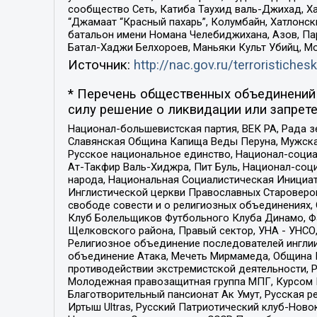
сообщество Сеть, Катиба Таухид валь-Джихад, Хай
“Джамаат “Красный пахарь”, Колумбайн, Хатлонск
батальон имени Номана Челебиджихана, Азов, Па
Батал-Хаджи Белхороев, Маньяки Культ Убийц, М
Источник:
http://nac.gov.ru/terroristichesk
* Перечень общественных объединений 
силу решение о ликвидации или запрете
Национал-большевистская партия, ВЕК РА, Рада 
Славянская Община Капища Веды Перуна, Мужская
Русское национальное единство, Национал-социа
Ат-Такфир Валь-Хиджра, Пит Буль, Национал-соц
народа, Национальная Социалистическая Инициат
Инглистической церкви Православных Староверов
свободе совести и о религиозных объединениях,
Клуб Болельщиков Футбольного Клуба Динамо, Фа
Щелковского района, Правый сектор, УНА - УНСО, У
Религиозное объединение последователей инглии
объединение Атака, Мечеть Мирмамеда, Община К
противодействии экстремистской деятельности, 
Молодежная правозащитная группа МПГ, Курсом П
Благотворительный пансионат Ак Умут, Русская ре
Иртыш Ultras, Русский Патриотический клуб-Нов