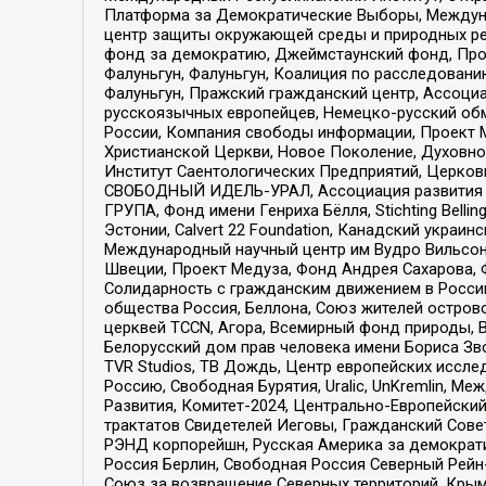
Платформа за Демократические Выборы, Междуна
центр защиты окружающей среды и природных ресу
фонд за демократию, Джеймстаунский фонд, Прож
Фалуньгун, Фалуньгун, Коалиция по расследован
Фалуньгун, Пражский гражданский центр, Ассоци
русскоязычных европейцев, Немецко-русский об
России, Компания свободы информации, Проект М
Христианской Церкви, Новое Поколение, Духовн
Институт Саентологических Предприятий, Церков
СВОБОДНЫЙ ИДЕЛЬ-УРАЛ, Ассоциация развития ж
ГРУПА, Фонд имени Генриха Бёлля, Stichting Bellin
Эстонии, Calvert 22 Foundation, Канадский укра
Международный научный центр им Вудро Вильсона
Швеции, Проект Медуза, Фонд Андрея Сахарова, Ф
Солидарность с гражданским движением в России 
общества Россия, Беллона, Союз жителей острово
церквей TCCN, Агора, Всемирный фонд природы, B
Белорусский дом прав человека имени Бориса Зво
TVR Studios, ТВ Дождь, Центр европейских иссл
Россию, Свободная Бурятия, Uralic, UnKremlin, 
Развития, Комитет-2024, Центрально-Европейски
трактатов Свидетелей Иеговы, Гражданский Совет
РЭНД корпорейшн, Русская Америка за демократи
Россия Берлин, Свободная Россия Северный Рейн-В
Союз за возвращение Северных территорий, Крымско