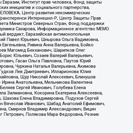
 Евразии, Институт прав человека, Фонд защиты
ких инициатив и социального партнерства,
ЕЛОВЕКА, Центр развития некоммерческих
 Трансперенси Интернешнл-Р, Центр Защиты Прав
овета Министров Северных Стран, Фонд поддержки
адемика Сахарова, Информационное агентство МЕМО.
ый вердикт, Евразийская антимонопольная
кий Павел Юрьевич, Шнырова Ольга Вадимовна,
 Евгеньевна, Ривина Анна Валерьевна, Бойко
хоев Магомед Бекханович, Шарипков Олег
Борис Юльевич, Созаев Валерий Валерьевич,
тович, Гасан Ольга Павловна, Паутов Юрий
ровна, Чуркина Наталья Валерьевна, Акимова
 Гудков Лев Дмитриевич, Илларионова Юлия
ихайловна, Щур Николай Алексеевич, Блинушов
е Ирина Анатольевна, Мельникова Валентина
Беляев Сергей Иванович, Голубева Елена
ила Залмановна, Кокорина Екатерина Алексеевна,
, Шахова Елена Владимировна, Подузов Сергей
ин Вячеслав Иванович, Шабад Анатолий Ефимович,
вна, Смирнов Владимир Александрович, Вицин
ег Петрович, Полякова Мара Федоровна, Резник