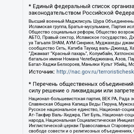
* Единый федеральный список организа
законодательством Российской Федера
Высший военный Маджлисуль Шура Объединенных с
Исламская группа, Братья-мусульмане, Партия ис
Общество социальных реформ, Общество возрожд
АБТО, Правый сектор, Исламское государство, Д
уа Тагьаля SHAM, АУМ Синрике, Муджахеды джама
сообщество Сеть, Катиба Таухид валь-Джихад, Хай
“Джамаат “Красный пахарь”, Колумбайн, Хатлонск
батальон имени Номана Челебиджихана, Азов, Па
Батал-Хаджи Белхороев, Маньяки Культ Убийц, М
Источник:
http://nac.gov.ru/terroristichesk
* Перечень общественных объединений 
силу решение о ликвидации или запрете
Национал-большевистская партия, ВЕК РА, Рада 
Славянская Община Капища Веды Перуна, Мужская
Русское национальное единство, Национал-социа
Ат-Такфир Валь-Хиджра, Пит Буль, Национал-соц
народа, Национальная Социалистическая Инициат
Инглистической церкви Православных Староверов
свободе совести и о религиозных объединениях,