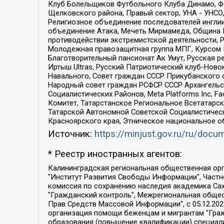
Клуб Болельщиков Футбольного Клуба Динамо, Фа
Щелковского района, Правый сектор, УНА - УНСО, У
Религиозное объединение последователей инглии
объединение Атака, Мечеть Мирмамеда, Община К
противодействии экстремистской деятельности, 
Молодежная правозащитная группа МПГ, Курсом П
Благотворительный пансионат Ак Умут, Русская ре
Иртыш Ultras, Русский Патриотический клуб-Нов
Навального, Совет граждан СССР Прикубанского 
Народный совет граждан РСФСР СССР Архангельск
Социалистических Районов, Meta Platforms Inc, 
Комитет, Татарстанское Региональное Всетатар
Татарской Автономной Советской Социалистическ
Красноярского края, Этническое национальное о
Источник:
https://minjust.gov.ru/ru/doc
* Реестр иностранных агентов:
Калининградская региональная общественная организация "Экозащита!-Женсовет", Фонд содействия защите прав и свобод граждан "Общественный вердикт", Фонд "Институт Развития Свободы Информации", Частное учреждение "Информационное агентство МЕМО. РУ", Региональная общественная организация "Общественная комиссия по сохранению наследия академика Сахарова", Фонд поддержки свободы прессы, Санкт-Петербургская общественная правозащитная организация "Гражданский контроль", Межрегиональная общественная организация "Информационно-просветительский центр "Мемориал", Региональный Фонд "Центр Защиты Прав Средств Массовой Информации", с 05.12.2023 Фонд "Центр Защиты Прав Средств массовой информации", Региональная общественная благотворительная организация помощи беженцам и мигрантам "Гражданское содействие", Негосударственное образовательное учреждение дополнительного профессионального образования (повышение квалификации) специалистов "АКАДЕМИЯ ПО ПРАВАМ ЧЕЛОВЕКА", Свердловская региональная общественная организация "Сутяжник", Автономная некоммерческая организация "Центр независимых социологических исследований", Союз общественных объединений "Российский исследовательский центр по правам человека", Региональное общественное учреждение научно-информационный центр "МЕМОРИАЛ", Некоммерческая организация "Фонд защиты гласности", Автономная некоммерческая организация "Институт прав человека", Городская общественная организация "Екатеринбургское общество "МЕМОРИАЛ", Городская общественная организация "Рязанское историко-просветительское и правозащитное общество "Мемориал" (Рязанский Мемориал), Челябинский региональный орган общественной самодеятельности – женское общественное объединение "Женщины Евразии", Челябинский региональный орган общественной самодеятельности "Уральская правозащитная группа", Фонд содействия защите здоровья и социальной справедливости имени Андрея Рылькова, Автономная Некоммерческая Организация "Аналитический Центр Юрия Левады", Автономная некоммерческая организация социальной поддержки населения "Проект Апрель", Региональная общественная организация помощи женщинам и детям, находящимся в кризисной ситуации "Информационно-методический центр "Анна", Фонд содействия развитию массовых коммуникаций и правовому просвещению "Так-так-Так", Фонд содействия устойчивому развитию "Серебряная тайга", Свердловский региональный общественный фонд социальных проектов "Новое время", "Idel.Реалии", Кавказ.Реалии, Крым.Реалии, Телеканал Настоящее Время, Татаро-башкирская служба Радио Свобода (Azatliq Radiosi), Радио Свободная Европа/Радио Свобода (PCE/PC), "Сибирь.Реалии", "Фактограф", Благотворительный фонд помощи осужденным и их семьям, Автономная некоммерческая организация "Институт глобализации и социальных движений", Фонд "В защиту прав заключенных", Частное учреждение "Центр поддержки и содействия развитию средств массовой информации", Пензенский региональный общественный благотворительный фонд "Гражданский союз", "Север.Реалии", Некоммерческая организация Фонд "Правовая инициатива", 