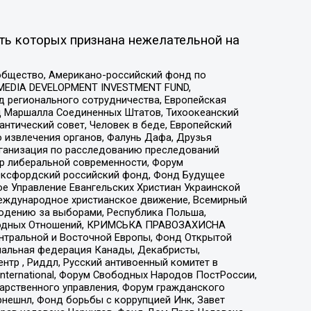
ть которых признана нежелательной на
общество, Американо-российский фонд по
 MEDIA DEVELOPMENT INVESTMENT FUND,
 регионального сотрудничества, Европейская
 Маршалла Соединенных Штатов, Тихоокеанский
нтический совет, Человек в беде, Европейский
 извлечения органов, Фалунь Дафа, Друзья
рганизация по расследованию преследований
тр либеральной современности, Форум
 Оксфордский российский фонд, Фонд Будущее
е Управление Евангельских Христиан Украинской
еждународное христианское движение, Всемирный
людению за выборами, Республика Польша,
народных Отношений, КРИМСЬКА ПРАВОЗАХИСНА
ы Центральной и Восточной Европы, Фонд Открытой
иональная федерация Канады, Декабристы,
тр , Риддл, Русский антивоенный комитет в
nternational, Форум Свободных Народов ПостРоссии,
дарственного управления, Форум гражданского
рнешнл, Фонд борьбы с коррупцией Инк, Завет