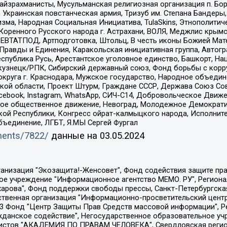
йзрахманисты, Мусульманская религиозная организация п. Бо
краинская повстанческая армия, Тризуб им. Степана Бандеры, Бр
зма, Народная Социальная Инициатива, TulaSkins, Этнополитич
оренного Русского народа г. Астрахани, ВОЛЯ, Меджлис крымс
РЕВТАТПОД, Артподготовка, Штольц, В честь иконы Божией Мате
равды и Единения, Каракольская инициативная группа, Автогра
спублика Русь, Арестантское уголовное единство, Башкорт, Наци
окузнецк/РПК, Сибирский державный союз, Фонд борьбы с кор
округа г. Краснодара, Мужское государство, Народное объедин
ой области, Проект Штурм, Граждане СССР, Держава Союз Сов
Facebook, Instagram, WhatsApp, СИЧ-С14, Добровольческое Движ
ское общественное движение, Невоград, Молодежное Демократ
ой Республики, Конгресс ойрат-калмыцкого народа, Исполнит
бъединение, ЛГБТ, Я.МЫ Сергей Фургал
uments/7822/
данные на
03.05.2024
Общество с ограниченной ответственностью "Радио Свободная Европа/Радио Свобода", Чешское информационное агентство "MEDIUM-ORIENT", Красноярская региональная общественная организация "Мы против СПИДа", Камалягин Денис Николаевич, Маркелов Сергей Евгеньевич, Пономарев Лев Александрович, Савицкая Людмила Алексеевна, Автономная некоммерческая организация "Центр по работе с проблемой насилия "НАСИЛИЮ.НЕТ", Межрегиональный профессиональный союз работников здравоохранения "Альянс врачей", Юридическое лицо, зарегистрированное в Латвийской Республике, SIA "Medusa Project" (регистрационный номер 40103797863, дата регистрации 10.06.2014), Некоммерческая организация "Фонд по борьбе с коррупцией", Автономная некоммерческая организация "Институт права и публичной политики", Баданин Роман Сергеевич, Гликин Максим Александрович, Железнова Мария Михайловна, Лукьянова Юлия Сергеевна, Маетная Елизавета Витальевна, Маняхин Петр Борисович, Чуракова Ольга Владимировна, Ярош Юлия Петровна, Юридическое лицо "The Insider SIA", зарегистрированное в Риге, Латвийская Республика (дата регистрации 26.06.2015), являющееся администратором доменного имени интернет-издания "The Insider SIA", https://theins.ru, Постернак Алексей Евгеньевич, Рубин Михаил Аркадьевич, Анин Роман Александрович, Юридическое лицо Istories fonds, зарегистрированное в Латвийской Республике (регистрационный номер 50008295751, дата регистрации 24.02.2020), Великовский Дмитрий Александрович, Долинина Ирина Николаевна, Мароховская Алеся Алексеевна, Шлейнов Роман Юрьевич, Шмагун Олеся Валентиновна, Общество с ограниченной ответственностью "Альтаир 2021", Общество с ограниченной ответственностью "Вега 2021", Общество с ограниченной ответственностью "Главный редактор 2021", Общество с ограниченной ответственностью "Ромашки монолит", Важенков Артем Валерьевич, Ивановская областная общественная организация "Центр гендерных исследований", Гурман Юрий Альбертович, Медиапроект "ОВД-Инфо", Егоров Владимир Владимирович, Жилинский Владимир Александрович, Общество с ограниченной ответственностью "ЗП", Иванова София Юрьевна, Карезина Инна Павловна, Кильтау Екатерина Викторовна, Петров Алексей Викторович, Пискунов Сергей Евгеньевич, Смирнов Сергей Сергеевич, Тихонов Михаил Сергеевич, Общество с ограниченной ответственностью "ЖУРНАЛИСТ-ИНОСТРАННЫЙ АГЕНТ", Арапова Галина Юрьевна, Вольтская Татьяна Анатольевна, Американская компания "Mason G.E.S. Anonymous Foundation" (США), являющаяся владельцем интернет-издания https://mnews.world/, Компания "Stichting Bellingcat", зарегистрированная в Нидерландах (дата регистрации 11.07.2018), Захаров Андрей Вячеславович, Клепиковская Екатерина Дмитриевна, Общество с ограниченной ответственностью "МЕМО", Перл Роман Александрович, Симонов Евгений Алексеевич, Соловьева Елена Анатольевна, Сотников Даниил Владимирович, Сурначева Елизавета Дмитриевна, Автономная некоммерческая организация по защите прав человека и информированию населения "Якутия – Наше Мнение", Общество с ограниченной ответственностью "Москоу диджитал медиа", с 26.01.2023 Общество с ограниченной ответственностью "Чайка Белые сады", Ветошкина Валерия Валерьевна, Заговора Максим Александрович, Межрегиональное общественное движение "Российская ЛГБТ - сеть", Оленичев Максим Владимирович, Павлов Иван Юрьевич, Скворцова Елена Сергеевна, Общество с ограниченной ответственностью "Как бы инагент", Кочетков Игорь Викторович, Общество с ограниченной ответственностью "Честные выборы", Еланчик Олег Александрович, Общество с ограниченной ответственностью "Нобелевский призыв", Гималова Регина Эмилевна, Григорьев Андрей Валерьевич, Григорьева Алина Александровна, Ассоциация по содействию защите прав призывников, альтернативнослужащих и военнослужащих "Правозащитная группа "Гражданин.Армия.Право", Хисамова Регина Фаритовна, Автономная некоммерческая организация по реализа