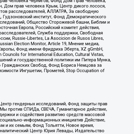
прав человека Чернигов, Фонд Дом Прав Человека,
н, Дом прав человека Крым, Центр дикого лосося,
стов расследователей, АЛЛАТРА, За свободную
д, Гудзоновский институт, Фонд Демократического
сследований, Общество Сторожевой башни, Библии и
сточная Европа, Российский комитет действия,
-расследователей, Служба поддержки, Свободная
 Russie-Libertes, La Asocicion de Rusos Libres,
an Election Monitor, Article 19, Мнение медиа,
Европы, Фонд имени Фридриха Эберта, XZ gGmbH,
ls for International Education, Cultural Vistas,
ошений и государственной политики им Питера Мунка,
 Гражданских Свобод, Фонд Бориса Немцова за
имости Ингушетии, Прометей, Stop Occupation of
 Центр гендерных исследований, Фонд защиты прав
 Мы против СПИДа, СВЕЧА, Гуманитарное действие,
ддержки и содействия развитию средств массовой
р социально-информационных инициатив Действие,
 и их семьям, Фонд Тольятти, Новое время,
, Аналитический Центр Юрия Левады, Издательство