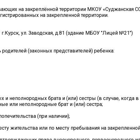
оживающих на закреплённой территории МКОУ «Суджанская 
арегистрированных на закрепленной территории.
су г.Курск, ул. Заводская, д.81 (здание МБОУ "Лицей №21")
 родителей (законных представителей) ребенка:
х и неполнородных брата и (или) сестры (в случае, когда 
е или неполнородные брат и (или) сестра;
попечительства (при наличии);
месту жительства или по месту пребывания на закрепленной
 подтверждающих право внеочередного, первоочередного и