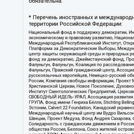
обязательна.
* Перечень иностранных и международн
территории Российской Федерации:
Национальный фонд в поддержку демократии, Ин
экономическому и правовому развитию, Национ
Международный Республиканский Институт, Откры
Платформа за Демократические Выборы, Междуна
центр защиты окружающей среды и природных ресу
фонд за демократию, Джеймстаунский фонд, Прож
Фалуньгун, Фалуньгун, Коалиция по расследован
Фалуньгун, Пражский гражданский центр, Ассоци
русскоязычных европейцев, Немецко-русский об
России, Компания свободы информации, Проект М
Христианской Церкви, Новое Поколение, Духовн
Институт Саентологических Предприятий, Церков
СВОБОДНЫЙ ИДЕЛЬ-УРАЛ, Ассоциация развития ж
ГРУПА, Фонд имени Генриха Бёлля, Stichting Bellin
Эстонии, Calvert 22 Foundation, Канадский укра
Международный научный центр им Вудро Вильсона
Швеции, Проект Медуза, Фонд Андрея Сахарова, Ф
Солидарность с гражданским движением в России 
общества Россия, Беллона, Союз жителей острово