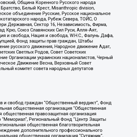
ровский, Община Коренного Русского народа
атство, Белый Крест, Misanthropic division,
еское объединение Русские, Русское национальное
котатарского народа, Рубеж Севера, ТОЙС, О
ри Державная, Сектор 16, Независимость, Фирма,
д Крю, Союз Славянских Сил Руси, Алля-Аят,
я и свобода, Нация и свобода, W.H.С., Фалунь Дафа,
рупцией, Фонд защиты прав граждан, Штабы
ение русского движения, Народное движение Адат,
етских Светлых Родов, Совет Советских
ение Организации украинских националистов, Черный
ическое Движение Весна, Верховный Совет
ельный комитет совета народных депутатов
ции социально-правовых программ "Лилит", Дальневосточное общественное движение "Маяк", Санкт-Петербургская ЛГБТ-инициативная группа "Выход", Инициативная группа ЛГБТ+ "Реверс", Алексеев Андрей Викторович, Бекбулатова Таисия Львовна, Беляев Иван Михайлович, Владыкина Елена Сергеевна, Гельман Марат Александрович, Никульшина Вероника Юрьевна, Толоконникова Надежда Андреевна, Шендерович Виктор Анатольевич, Общество с ограниченной ответственностью "Данное сообщение", Общество с ограниченной ответственностью Издательский дом "Новая глава", Айнбиндер Александра Александровна, Московский комьюнити-центр для ЛГБТ+инициатив, Благотворительный фонд развития филантропии, Deutsche Welle (Германия, Kurt-Schumacher-Strasse 3, 53113 Bonn), Борзунова Мария Михайловна, Воробьев Виктор Викторович, Голубева Анна Львовна, Константинова Алла Михайловна, Малкова Ирина Владимировна, Мурадов Мурад Абдулгалимович, Осетинская Елизавета Николаевна, Понасенков Евгений Николаевич, Ганапольский Матвей Юрьевич, Киселев Евгений Алексеевич, Борухович Ирина Григорьевна, Дремин Иван Тимофеевич, Дубровский Дмитрий Викторович, Красноярская региональная общественная организация поддержки и развития альтернативных образовательных технологий и межкультурных коммуникаций "ИНТЕРРА", Маяковская Екатерина Алексеевна, Фейгин Марк Захарович, Филимонов Андрей Викторович, Дзугкоева Регина Николаевна, Доброхотов Роман Александрович, Дудь Юрий Александрович, Елкин Сергей Владимирович, Кругликов Кирилл Игоревич, Сабунаева Мария Леонидовна, Семенов Алексей Владимирович, Шаинян Карен Багратович, Шульман Екатерина Михайловна, Асафьев Артур Валерьевич, Вахштайн Виктор Семенович, Венедиктов Алексей Алексеевич, Лушникова Екатерина Евгеньевна, Волков Леонид Михайлович, Невзоров Александр Глебович, Пархоменко Сергей Борисович, Сироткин Ярослав Николаевич, Кара-Мурза Владимир Владимирович, Баранова Наталья Владимировна, Гозман Леонид Яковлевич, Кагарлицкий Борис Юльевич, Климарев Михаил Валерьевич, Милов Владимир Станиславович, Автономная некоммерческая организация Краснодарский центр современного искусства "Типография", Моргенштерн Алишер Тагирович, Соболь Любовь Эдуардовна, Общество с ограниченной ответственностью "ЛИЗА НОРМ", Каспаров Гарри Кимович, Ходорковский Михаил Борисович, Общество с ограниченной ответственностью "Апрельские тезисы", Данилович Ирина Брониславовна, Кашин Олег Владимирович, Петров Николай Владимирович, Пивоваров Алексей Владимирович, Соколов Михаил Владимирович, Цветкова Юлия Владимировна, Чичваркин Евгений Александрович, Комитет против пыток/Команда против пыток, Общество с ограниченной ответственностью "Первый научный", Общество с ограниченной ответственностью "Вертолет и ко", Белоцерковская Вероника Борисовна, Кац Максим Евгеньевич, Лазарева Татьяна Юрьевна, Шаведдинов Руслан Табризович, Яшин Илья Валерьевич, Общество с ограниченной ответственностью "Иноагент ААВ", Алешковский Дмитрий Петрович, Альбац Евгения Марковна, Быков Дмитрий Львович, Галямина Юлия Евгеньевна, Лойко Сергей Леонидович, Мартынов Кирилл Константинович, Медведев Сергей Александрович, Крашенинников Федор Геннадиевич, Гордеева Катерина Вл