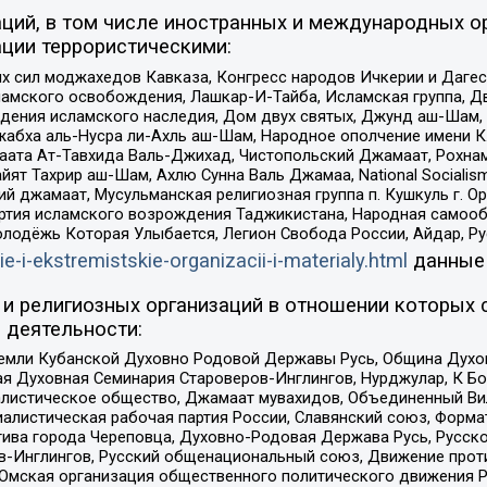
ций, в том числе иностранных и международных ор
ции террористическими:
ил моджахедов Кавказа, Конгресс народов Ичкерии и Дагеста
ламского освобождения, Лашкар-И-Тайба, Исламская группа, Дв
ения исламского наследия, Дом двух святых, Джунд аш-Шам, 
жабха аль-Нусра ли-Ахль аш-Шам, Народное ополчение имени К.
ата Ат-Тавхида Валь-Джихад, Чистопольский Джамаат, Рохнам
ят Тахрир аш-Шам, Ахлю Сунна Валь Джамаа, National Socialism
ий джамаат, Мусульманская религиозная группа п. Кушкуль г. 
ртия исламского возрождения Таджикистана, Народная самооб
олодёжь Которая Улыбается, Легион Свобода России, Айдар, Р
ie-i-ekstremistskie-organizacii-i-materialy.html
данные
и религиозных организаций в отношении которых 
 деятельности:
земли Кубанской Духовно Родовой Державы Русь, Община Духо
 Духовная Семинария Староверов-Инглингов, Нурджулар, К Бо
листическое общество, Джамаат мувахидов, Объединенный Вил
иалистическая рабочая партия России, Славянский союз, Форма
ива города Череповца, Духовно-Родовая Держава Русь, Русск
-Инглингов, Русский общенациональный союз, Движение против
 Омская организация общественного политического движения Р