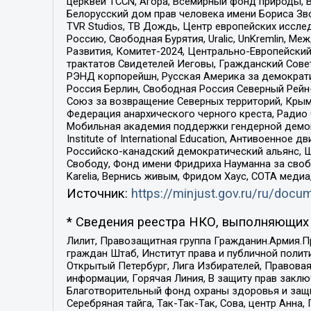
церквей TCCN, Агора, Всемирный фонд природы, B
Белорусский дом прав человека имени Бориса Зво
TVR Studios, ТВ Дождь, Центр европейских иссл
Россию, Свободная Бурятия, Uralic, UnKremlin, 
Развития, Комитет-2024, Центрально-Европейски
трактатов Свидетелей Иеговы, Гражданский Совет
РЭНД корпорейшн, Русская Америка за демократи
Россия Берлин, Свободная Россия Северный Рейн-В
Союз за возвращение Северных территорий, Крымско
Федерация анархического черного креста, Радио
Мобильная академия поддержки гендерной демократи
Institute of International Education, Антивоенн
Российско-канадский демократический альянс, 
Свободу, Фонд имени Фридриха Науманна за свобо
Karelia, Вернись живым, Фридом Хаус, СОТА меди
Источник:
https://minjust.gov.ru/ru/doc
* Сведения реестра НКО, выполняющих 
Лилит, Правозащитная группа Гражданин.Армия.П
граждан Штаб, Институт права и публичной поли
Открытый Петербург, Лига Избирателей, Правова
информации, Горячая Линия, В защиту прав закл
Благотворительный фонд охраны здоровья и защи
Серебряная тайга, Так-Так-Так, Сова, центр Анн