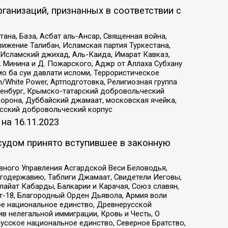
ганизаций, признанных в соответствии с
на, База, Асбат аль-Ансар, Священная война,
ижение Талибан, Исламская партия Туркестана,
Исламский джихад, Аль-Каида, Имарат Кавказ,
 Минина и Д. Пожарского, Аджр от Аллаха Субхану
о ба суи давлати исломи, Террористическое
/White Power, Артподготовка, Религиозная группа
Оренбург, Крымско-татарский добровольческий
орона, Дуббайский джамаат, московская ячейка,
усский добровольческий корпус
 на
16.11.2023
судом принято вступившее в законную
вного Управления Асгардской Веси Беловодья,
годержавию, Таблиги Джамаат, Свидетели Иеговы,
айат Кабарды, Балкарии и Карачая, Союз славян,
т-18, Благородный Орден Дьявола, Армия воли
ое национальное единство, Древнерусской
 нелегальной иммиграции, Кровь и Честь, О
усское национальное единство, Северное Братство,