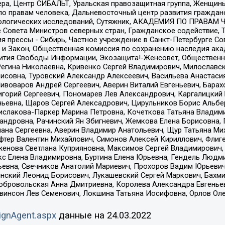
ера, Центр СИБАЛЬТ, Уральская правозащитная группа, Женщины
по правам человека, Дальневосточный центр развития гражданс
ологических исследований, Сутяжник, АКАДЕМИЯ ПО ПРАВАМ Ч
е Совета Министров северных стран, Гражданское содействие,
я прессы - Сибирь, Частное учреждение в Санкт-Петербурге С
 и Закон, Общественная комиссия по сохранению наследия ак
звития Свободы Информации, Экозащита!-Женсовет, Общественн
Регина Николаевна, Кривенко Сергей Владимирович, Милославс
совна, Туровский Александр Алексеевич, Васильева Анастасия
Пивоваров Андрей Сергеевич, Аверин Виталий Евгеньевич, Бара
горий Сергеевич, Пономарев Лев Александрович, Каргалицкий 
ньевна, Щаров Сергей Алексадрович, Цирульников Борис Альбер
ислакова-Паркер Марина Петровна, Кочеткова Татьяна Владими
сандровна, Рачинский Ян Збигневич, Жемкова Елена Борисовна,
лана Сергеевна, Аверин Владимир Анатольевич, Щур Татьяна М
фтер Валентин Михайлович, Симонов Алексей Кириллович, Флиг
женова Светлана Куприяновна, Максимов Сергей Владимирович, 
кс Елена Владимировна, Буртина Елена Юрьевна, Гендель Людм
евна, Свечников Анатолий Мариевич, Прохоров Вадим Юрьевич
инский Леонид Борисович, Лукашевский Сергей Маркович, Бахм
Добровольская Анна Дмитриевна, Королева Александра Евгенье
евинсон Лев Семенович, Локшина Татьяна Иосифовна, Орлов Ол
ignAgent.aspx
данные на
24.03.2022