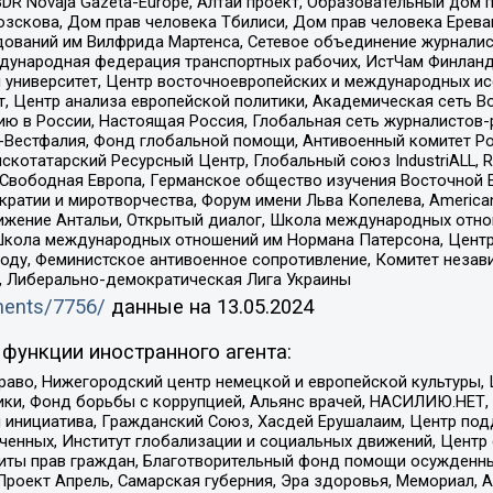
DR Novaja Gazeta-Europe, Алтай проект, Образовательный дом 
зскова, Дом прав человека Тбилиси, Дом прав человека Ерева
едований им Вилфрида Мартенса, Сетевое объединение журнали
Международная федерация транспортных рабочих, ИстЧам Финлан
й университет, Центр восточноевропейских и международных и
, Центр анализа европейской политики, Академическая сеть Во
ю в России, Настоящая Россия, Глобальная сеть журналистов
естфалия, Фонд глобальной помощи, Антивоенный комитет России,
татарский Ресурсный Центр, Глобальный союз IndustriALL, Russi
 Свободная Европа, Германское общество изучения Восточной 
и и миротворчества, Форум имени Льва Копелева, American Counci
ое движение Антальи, Открытый диалог, Школа международных отн
Школа международных отношений им Нормана Патерсона, Центр
ду, Феминистское антивоенное сопротивление, Комитет независ
а, Либерально-демократическая Лига Украины
uments/7756/
данные на
13.05.2024
функции иностранного агента:
раво, Нижегородский центр немецкой и европейской культуры,
тики, Фонд борьбы с коррупцией, Альянс врачей, НАСИЛИЮ.НЕТ,
я инициатива, Гражданский Союз, Хасдей Ерушалаим, Центр по
юченных, Институт глобализации и социальных движений, Цент
ты прав граждан, Благотворительный фонд помощи осужденным
а, Проект Апрель, Самарская губерния, Эра здоровья, Мемориал