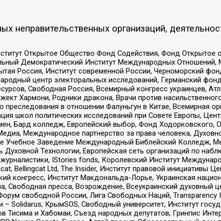
ых неправительственных организаций, деятельнос
ститут Открытое Общество Фонд Содействия, Фонд Открытое 
альный Демократический Институт Международных Отношений,
тая Россия, Институт современной России, Черноморский фонд
родный центр электоральных исследований, Германский фонд
рсов, Свободная Россия, Всемирный конгресс украинцев, Атла
ект Хармони, Родники дракона, Врачи против насильственного
ию преследования в отношении Фалуньгун в Китае, Всемирная о
ация школ политических исследований при Совете Европы, Цен
мен, Бард колледж, Европейский выбор, Фонд Ходорковского,
едиа, Международное партнерство за права человека, Духовно
ое Учебное Заведение Международный Библейский Колледж, М
ь Духовной Технологии, Европейская сеть организаций по наб
урналистики, IStories fonds, Королевский Институт Между
gcat, Bellingcat Ltd, The Insider, Институт правовой инициатив
инский конгресс, Институт Макдональда-Лорье, Украинская нац
, Свободная пресса, Возрождение, Всеукраинский духовный цен
орум свободной России, Лига Свободных Наций, Transparеncy I
– Solidarus, КрымSOS, Свободный университет, Институт госу
в Тисима и Хабомаи, Съезд народных депутатов, Гринпис Инте