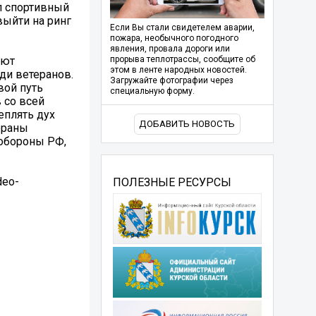
л спортивный
выйти на ринг
Если Вы стали свидетелем аварии,
пожара, необычного погодного
явления, провала дороги или
ают
прорыва теплотрассы, сообщите об
этом в ленте народных новостей.
ди ветеранов.
Загружайте фотографии через
вой путь
специальную форму.
 со всей
еплять дух
ДОБАВИТЬ НОВОСТЬ
ераны
 обороны РФ,
deo-
ПОЛЕЗНЫЕ РЕСУРСЫ