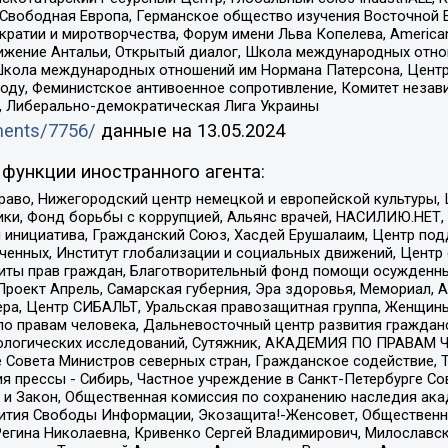
 Свободная Европа, Германское общество изучения Восточной 
и и миротворчества, Форум имени Льва Копелева, American Counci
ое движение Антальи, Открытый диалог, Школа международных отн
Школа международных отношений им Нормана Патерсона, Центр
ду, Феминистское антивоенное сопротивление, Комитет независ
а, Либерально-демократическая Лига Украины
uments/7756/
данные на
13.05.2024
функции иностранного агента:
раво, Нижегородский центр немецкой и европейской культуры,
тики, Фонд борьбы с коррупцией, Альянс врачей, НАСИЛИЮ.НЕТ,
я инициатива, Гражданский Союз, Хасдей Ерушалаим, Центр по
юченных, Институт глобализации и социальных движений, Цент
ты прав граждан, Благотворительный фонд помощи осужденным
а, Проект Апрель, Самарская губерния, Эра здоровья, Мемориал
ера, Центр СИБАЛЬТ, Уральская правозащитная группа, Женщины
по правам человека, Дальневосточный центр развития гражданс
ологических исследований, Сутяжник, АКАДЕМИЯ ПО ПРАВАМ Ч
е Совета Министров северных стран, Гражданское содействие,
я прессы - Сибирь, Частное учреждение в Санкт-Петербурге С
 и Закон, Общественная комиссия по сохранению наследия ак
звития Свободы Информации, Экозащита!-Женсовет, Общественн
Регина Николаевна, Кривенко Сергей Владимирович, Милославс