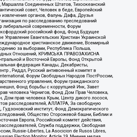
 Маршалла Соединенных Штатов, Тихоокеанский
нтический совет, Человек в беде, Европейский
 извлечения органов, Фалунь Дафа, Друзья
рганизация по расследованию преследований
тр либеральной современности, Форум
 Оксфордский российский фонд, Фонд Будущее
е Управление Евангельских Христиан Украинской
еждународное христианское движение, Всемирный
людению за выборами, Республика Польша,
народных Отношений, КРИМСЬКА ПРАВОЗАХИСНА
ы Центральной и Восточной Европы, Фонд Открытой
иональная федерация Канады, Декабристы,
тр , Риддл, Русский антивоенный комитет в
nternational, Форум Свободных Народов ПостРоссии,
дарственного управления, Форум гражданского
рнешнл, Фонд борьбы с коррупцией Инк, Завет
прав человека Чернигов, Фонд Дом Прав Человека,
н, Дом прав человека Крым, Центр дикого лосося,
стов расследователей, АЛЛАТРА, За свободную
д, Гудзоновский институт, Фонд Демократического
сследований, Общество Сторожевой башни, Библии и
сточная Европа, Российский комитет действия,
-расследователей, Служба поддержки, Свободная
 Russie-Libertes, La Asocicion de Rusos Libres,
an Election Monitor, Article 19, Мнение медиа,