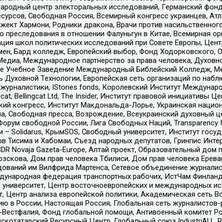
родный центр электоральных исследований, Германский фонд
рсов, Свободная Россия, Всемирный конгресс украинцев, Атла
ект Хармони, Родники дракона, Врачи против насильственного
ию преследования в отношении Фалуньгун в Китае, Всемирная о
ация школ политических исследований при Совете Европы, Цен
мен, Бард колледж, Европейский выбор, Фонд Ходорковского,
едиа, Международное партнерство за права человека, Духовно
ое Учебное Заведение Международный Библейский Колледж, М
ь Духовной Технологии, Европейская сеть организаций по наб
урналистики, IStories fonds, Королевский Институт Между
gcat, Bellingcat Ltd, The Insider, Институт правовой инициатив
инский конгресс, Институт Макдональда-Лорье, Украинская нац
, Свободная пресса, Возрождение, Всеукраинский духовный цен
орум свободной России, Лига Свободных Наций, Transparеncy I
– Solidarus, КрымSOS, Свободный университет, Институт госу
в Тисима и Хабомаи, Съезд народных депутатов, Гринпис Инте
DR Novaja Gazeta-Europe, Алтай проект, Образовательный дом 
зскова, Дом прав человека Тбилиси, Дом прав человека Ерева
едований им Вилфрида Мартенса, Сетевое объединение журнали
Международная федерация транспортных рабочих, ИстЧам Финлан
й университет, Центр восточноевропейских и международных и
, Центр анализа европейской политики, Академическая сеть Во
ю в России, Настоящая Россия, Глобальная сеть журналистов
естфалия, Фонд глобальной помощи, Антивоенный комитет России,
татарский Ресурсный Центр, Глобальный союз IndustriALL, Russi