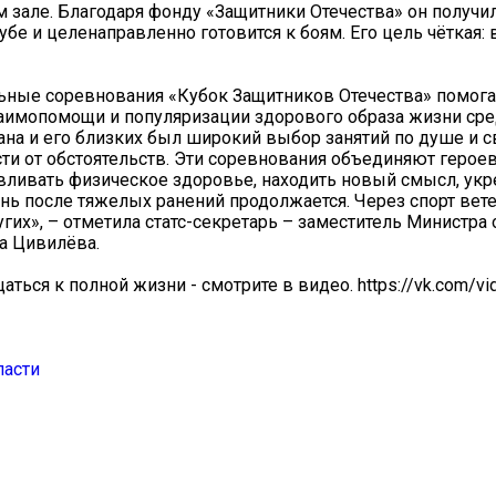
м зале. Благодаря фонду «Защитники Отечества» он получи
убе и целенаправленно готовится к боям. Его цель чёткая: 
ьные соревнования «Кубок Защитников Отечества» помог
аимопомощи и популяризации здорового образа жизни сре
на и его близких был широкий выбор занятий по душе и с
сти от обстоятельств. Эти соревнования объединяют героев
вливать физическое здоровье, находить новый смысл, укр
знь после тяжелых ранений продолжается. Через спорт вет
гих», – отметила статс-секретарь – заместитель Министра
а Цивилёва.
ься к полной жизни - смотрите в видео. https://vk.com/vi
ласти