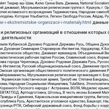
ят Тахрир аш-Шам, Ахлю Сунна Валь Джамаа, National Socialism
ий джамаат, Мусульманская религиозная группа п. Кушкуль г. 
ртия исламского возрождения Таджикистана, Народная самооб
олодёжь Которая Улыбается, Легион Свобода России, Айдар, Р
ie-i-ekstremistskie-organizacii-i-materialy.html
данные
и религиозных организаций в отношении которых 
 деятельности:
земли Кубанской Духовно Родовой Державы Русь, Община Духо
 Духовная Семинария Староверов-Инглингов, Нурджулар, К Бо
листическое общество, Джамаат мувахидов, Объединенный Вил
иалистическая рабочая партия России, Славянский союз, Форма
ива города Череповца, Духовно-Родовая Держава Русь, Русск
-Инглингов, Русский общенациональный союз, Движение против
 Омская организация общественного политического движения Р
йзрахманисты, Мусульманская религиозная организация п. Бо
краинская повстанческая армия, Тризуб им. Степана Бандеры, Бр
зма, Народная Социальная Инициатива, TulaSkins, Этнополитич
оренного Русского народа г. Астрахани, ВОЛЯ, Меджлис крымс
РЕВТАТПОД, Артподготовка, Штольц, В честь иконы Божией Мате
равды и Единения, Каракольская инициативная группа, Автогра
спублика Русь, Арестантское уголовное единство, Башкорт, Наци
окузнецк/РПК, Сибирский державный союз, Фонд борьбы с кор