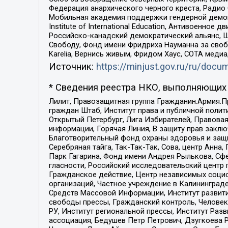
Федерация анархического черного креста, Радио
Мобильная академия поддержки гендерной демократи
Institute of International Education, Антивоенн
Российско-канадский демократический альянс, 
Свободу, Фонд имени Фридриха Науманна за свобо
Karelia, Вернись живым, Фридом Хаус, СОТА меди
Источник:
https://minjust.gov.ru/ru/doc
* Сведения реестра НКО, выполняющих 
Лилит, Правозащитная группа Гражданин.Армия.П
граждан Штаб, Институт права и публичной поли
Открытый Петербург, Лига Избирателей, Правова
информации, Горячая Линия, В защиту прав закл
Благотворительный фонд охраны здоровья и защи
Серебряная тайга, Так-Так-Так, Сова, центр Анн
Парк Гагарина, Фонд имени Андрея Рылькова, Сф
гласности, Российский исследовательский центр 
Гражданское действие, Центр независимых соци
организаций, Частное учреждение в Калининград
Средств Массовой Информации, Институт развити
свободы прессы, Гражданский контроль, Человек
РУ, Институт региональной прессы, Институт Ра
ассоциация, Бедушев Петр Петрович, Дзугкоева 