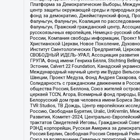
Платформа за Демократические Выборы, Междуна
центр защиты окружающей среды и природных ресу
фонд за демократию, Джеймстаунский фонд, Прож
Фалуньгун, Фалуньгун, Коалиция по расследован
Фалуньгун, Пражский гражданский центр, Ассоци
русскоязычных европейцев, Немецко-русский об
России, Компания свободы информации, Проект М
Христианской Церкви, Новое Поколение, Духовн
Институт Саентологических Предприятий, Церков
СВОБОДНЫЙ ИДЕЛЬ-УРАЛ, Ассоциация развития ж
ГРУПА, Фонд имени Генриха Бёлля, Stichting Bellin
Эстонии, Calvert 22 Foundation, Канадский укра
Международный научный центр им Вудро Вильсона
Швеции, Проект Медуза, Фонд Андрея Сахарова, Ф
Солидарность с гражданским движением в России 
общества Россия, Беллона, Союз жителей острово
церквей TCCN, Агора, Всемирный фонд природы, B
Белорусский дом прав человека имени Бориса Зво
TVR Studios, ТВ Дождь, Центр европейских иссл
Россию, Свободная Бурятия, Uralic, UnKremlin, 
Развития, Комитет-2024, Центрально-Европейски
трактатов Свидетелей Иеговы, Гражданский Совет
РЭНД корпорейшн, Русская Америка за демократи
Россия Берлин, Свободная Россия Северный Рейн-В
Союз за возвращение Северных территорий, Крымско