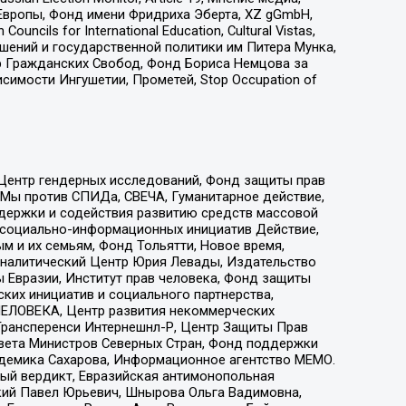
Европы, Фонд имени Фридриха Эберта, XZ gGmbH,
ls for International Education, Cultural Vistas,
ошений и государственной политики им Питера Мунка,
 Гражданских Свобод, Фонд Бориса Немцова за
имости Ингушетии, Прометей, Stop Occupation of
 Центр гендерных исследований, Фонд защиты прав
 Мы против СПИДа, СВЕЧА, Гуманитарное действие,
ддержки и содействия развитию средств массовой
р социально-информационных инициатив Действие,
 и их семьям, Фонд Тольятти, Новое время,
, Аналитический Центр Юрия Левады, Издательство
 Евразии, Институт прав человека, Фонд защиты
ких инициатив и социального партнерства,
ЕЛОВЕКА, Центр развития некоммерческих
 Трансперенси Интернешнл-Р, Центр Защиты Прав
овета Министров Северных Стран, Фонд поддержки
адемика Сахарова, Информационное агентство МЕМО.
ый вердикт, Евразийская антимонопольная
кий Павел Юрьевич, Шнырова Ольга Вадимовна,