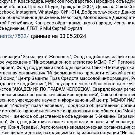
округа г. Краснодара, Мужское государство, Народное объедин
ой области, Проект Штурм, Граждане СССР, Держава Союз Сов
Facebook, Instagram, WhatsApp, СИЧ-С14, Добровольческое Движ
ское общественное движение, Невоград, Молодежное Демократ
ой Республики, Конгресс ойрат-калмыцкого народа, Исполнит
бъединение, ЛГБТ, Я.МЫ Сергей Фургал
uments/7822/
данные на
03.05.2024
Общество с ограниченной ответственностью "Радио Свободная Европа/Радио Свобода", Чешское информационное агентство "MEDIUM-ORIENT", Красноярская региональная общественная организация "Мы против СПИДа", Камалягин Денис Николаевич, Маркелов Сергей Евгеньевич, Пономарев Лев Александрович, Савицкая Людмила Алексеевна, Автономная некоммерческая организация "Центр по работе с проблемой насилия "НАСИЛИЮ.НЕТ", Межрегиональный профессиональный союз работников здравоохранения "Альянс врачей", Юридическое лицо, зарегистрированное в Латвийской Республике, SIA "Medusa Project" (регистрационный номер 40103797863, дата регистрации 10.06.2014), Некоммерческая организация "Фонд по борьбе с коррупцией", Автономная некоммерческая организация "Институт права и публичной политики", Баданин Роман Сергеевич, Гликин Максим Александрович, Железнова Мария Михайловна, Лукьянова Юлия Сергеевна, Маетная Елизавета Витальевна, Маняхин Петр Борисович, Чуракова Ольга Владимировна, Ярош Юлия Петровна, Юридическое лицо "The Insider SIA", зарегистрированное в Риге, Латвийская Республика (дата регистрации 26.06.2015), являющееся администратором доменного имени интернет-издания "The Insider SIA", https://theins.ru, Постернак Алексей Евгеньевич, Рубин Михаил Аркадьевич, Анин Роман Александрович, Юридическое лицо Istories fonds, зарегистрированное в Латвийской Республике (регистрационный номер 50008295751, дата регистрации 24.02.2020), Великовский Дмитрий Александрович, Долинина Ирина Николаевна, Мароховская Алеся Алексеевна, Шлейнов Роман Юрьевич, Шмагун Олеся Валентиновна, Общество с ограниченной ответственностью "Альтаир 2021", Общество с ограниченной ответственностью "Вега 2021", Общество с ограниченной ответственностью "Главный редактор 2021", Общество с ограниченной ответственностью "Ромашки монолит", Важенков Артем Валерьевич, Ивановская областная общественная организация "Центр гендерных исследований", Гурман Юрий Альбертович, Медиапроект "ОВД-Инфо", Егоров Владимир Владимирович, Жилинский Владимир Александрович, Общество с ограниченной ответственностью "ЗП", Иванова София Юрьевна, Карезина Инна Павловна, Кильтау Екатерина Викторовна, Петров Алексей Викторович, Пискунов Сергей Евгеньевич, Смирнов Сергей Сергеевич, Тихонов Михаил Сергеевич, Общество с ограниченной ответственностью "ЖУРНАЛИСТ-ИНОСТРАННЫЙ АГЕНТ", Арапова Галина Юрьевна, Вольтская Татьяна Анатольевна, Американская компания "Mason G.E.S. Anonymous Foundation" (США), являющаяся владельцем интернет-издания https://mnews.world/, Компания "Stichting Bellingcat", зарегистрированная в Нидерландах (дата регистрации 11.07.2018), Захаров Андрей Вячеславович, Клепиковская Екатерина Дмитриевна, Общество с ограниченной ответственностью "МЕМО", Перл Роман Александрович, Симонов Евгений Алексеевич, Соловьева Елена Анатольевна, Сотников Даниил Владимирович, Сурначева Елизавета Дмитриевна, Автономная некоммерческая организация по защите прав человека и информированию населения "Якутия – Наше Мнение", Общество с ограниченной ответственностью "Москоу диджитал медиа", с 26.01.2023 Общество с ограниченной ответственностью "Чайка Белые сады", Ветошкина Валерия Валерьевна, Заговора Максим Александрович, Межрегиональное общественное движение "Российская ЛГБТ - сеть", Оленичев Максим Владимирович, Павлов Иван Юрьевич, Скворцова Елена Сергеевна, Общество с ограниченной ответственностью "Как бы инагент", Кочетков Игорь Викторович, Общество с ограниченной ответственностью "Честные выборы", Еланчик Олег Александрович, Общество с ограниченной ответственностью "Нобелевский призыв", Гималова Регина Эмилевна, Григорьев Андрей Валерьевич, Григорьева Алина Александровна, Ассоциация по содействию защите прав призывников, альтернативнослужащих и военнослужащих "Правозащитная группа "Гражданин.Армия.Право", Хисамова Регина Фаритовна, Автономная некоммерческая организация по реализа