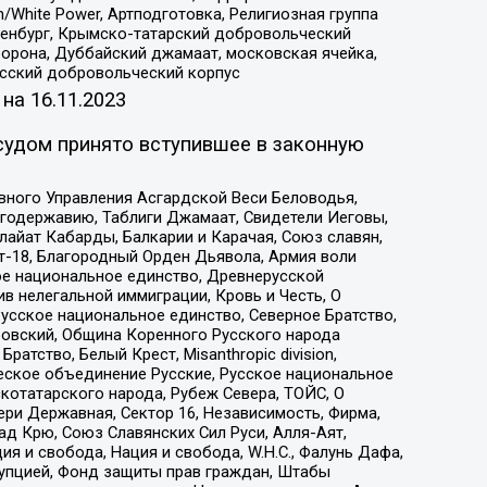
/White Power, Артподготовка, Религиозная группа
Оренбург, Крымско-татарский добровольческий
орона, Дуббайский джамаат, московская ячейка,
усский добровольческий корпус
 на
16.11.2023
судом принято вступившее в законную
вного Управления Асгардской Веси Беловодья,
годержавию, Таблиги Джамаат, Свидетели Иеговы,
айат Кабарды, Балкарии и Карачая, Союз славян,
т-18, Благородный Орден Дьявола, Армия воли
ое национальное единство, Древнерусской
 нелегальной иммиграции, Кровь и Честь, О
усское национальное единство, Северное Братство,
ровский, Община Коренного Русского народа
атство, Белый Крест, Misanthropic division,
еское объединение Русские, Русское национальное
котатарского народа, Рубеж Севера, ТОЙС, О
ри Державная, Сектор 16, Независимость, Фирма,
д Крю, Союз Славянских Сил Руси, Алля-Аят,
я и свобода, Нация и свобода, W.H.С., Фалунь Дафа,
рупцией, Фонд защиты прав граждан, Штабы