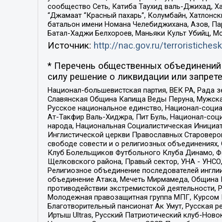
сообщество Сеть, Катиба Таухид валь-Джихад, Хай
“Джамаат “Красный пахарь”, Колумбайн, Хатлонск
батальон имени Номана Челебиджихана, Азов, Па
Батал-Хаджи Белхороев, Маньяки Культ Убийц, М
Источник:
http://nac.gov.ru/terroristichesk
* Перечень общественных объединений 
силу решение о ликвидации или запрете
Национал-большевистская партия, ВЕК РА, Рада 
Славянская Община Капища Веды Перуна, Мужская
Русское национальное единство, Национал-социа
Ат-Такфир Валь-Хиджра, Пит Буль, Национал-соц
народа, Национальная Социалистическая Инициат
Инглистической церкви Православных Староверов
свободе совести и о религиозных объединениях,
Клуб Болельщиков Футбольного Клуба Динамо, Фа
Щелковского района, Правый сектор, УНА - УНСО, У
Религиозное объединение последователей инглии
объединение Атака, Мечеть Мирмамеда, Община К
противодействии экстремистской деятельности, 
Молодежная правозащитная группа МПГ, Курсом П
Благотворительный пансионат Ак Умут, Русская ре
Иртыш Ultras, Русский Патриотический клуб-Нов