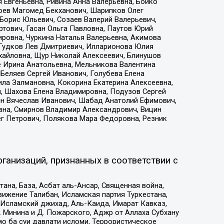
 Евгеньевна, Ривина Анна Валерьевна, Бойко
хоев Магомед Бекханович, Шарипков Олег
Борис Юльевич, Созаев Валерий Валерьевич,
тович, Гасан Ольга Павловна, Паутов Юрий
ровна, Чуркина Наталья Валерьевна, Акимова
 Гудков Лев Дмитриевич, Илларионова Юлия
ихайловна, Щур Николай Алексеевич, Блинушов
е Ирина Анатольевна, Мельникова Валентина
Беляев Сергей Иванович, Голубева Елена
ила Залмановна, Кокорина Екатерина Алексеевна,
, Шахова Елена Владимировна, Подузов Сергей
ин Вячеслав Иванович, Шабад Анатолий Ефимович,
вна, Смирнов Владимир Александрович, Вицин
ег Петрович, Полякова Мара Федоровна, Резник
ганизаций, признанных в соответствии с
на, База, Асбат аль-Ансар, Священная война,
ижение Талибан, Исламская партия Туркестана,
Исламский джихад, Аль-Каида, Имарат Кавказ,
 Минина и Д. Пожарского, Аджр от Аллаха Субхану
о ба суи давлати исломи, Террористическое