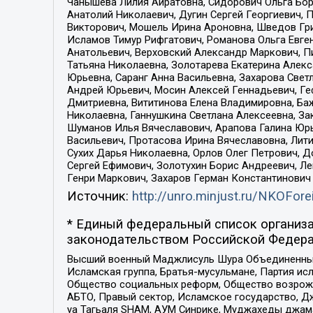
Чанышева Лилия Айратовна, Сидорович Ольга Бори
Анатолий Николаевич, Дугин Сергей Георгиевич, 
Викторович, Мошель Ирина Ароновна, Шведов Гри
Исламов Тимур Рифгатович, Романова Ольга Евге
Анатольевич, Верховский Александр Маркович, П
Татьяна Николаевна, Золотарева Екатерина Алек
Юрьевна, Саранг Анна Васильевна, Захарова Свет
Андрей Юрьевич, Мосин Алексей Геннадьевич, Ге
Дмитриевна, Вититинова Елена Владимировна, Ба
Николаевна, Ганнушкина Светлана Алексеевна, За
Шуманов Илья Вячеславович, Арапова Галина Юрь
Васильевич, Протасова Ирина Вячеславовна, Лит
Сухих Дарья Николаевна, Орлов Олег Петрович, 
Сергей Ефимович, Золотухин Борис Андреевич, Л
Генри Маркович, Захаров Герман Константинович
Источник:
http://unro.minjust.ru/NKOFore
* Единый федеральный список организа
законодательством Российской Федера
Высший военный Маджлисуль Шура Объединенных с
Исламская группа, Братья-мусульмане, Партия ис
Общество социальных реформ, Общество возрожд
АБТО, Правый сектор, Исламское государство, Д
уа Тагьаля SHAM, АУМ Синрике, Муджахеды джама