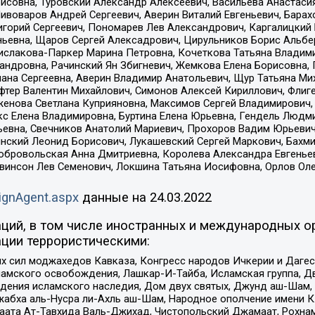
совна, Туровский Александр Алексеевич, Васильева Анастасия
Пивоваров Андрей Сергеевич, Аверин Виталий Евгеньевич, Бара
горий Сергеевич, Пономарев Лев Александрович, Каргалицкий 
ньевна, Щаров Сергей Алексадрович, Цирульников Борис Альбер
ислакова-Паркер Марина Петровна, Кочеткова Татьяна Владими
сандровна, Рачинский Ян Збигневич, Жемкова Елена Борисовна,
лана Сергеевна, Аверин Владимир Анатольевич, Щур Татьяна М
фтер Валентин Михайлович, Симонов Алексей Кириллович, Флиг
женова Светлана Куприяновна, Максимов Сергей Владимирович, 
кс Елена Владимировна, Буртина Елена Юрьевна, Гендель Людм
евна, Свечников Анатолий Мариевич, Прохоров Вадим Юрьевич
инский Леонид Борисович, Лукашевский Сергей Маркович, Бахм
Добровольская Анна Дмитриевна, Королева Александра Евгенье
евинсон Лев Семенович, Локшина Татьяна Иосифовна, Орлов Ол
ignAgent.aspx
данные на
24.03.2022
ций, в том числе иностранных и международных ор
ции террористическими:
ил моджахедов Кавказа, Конгресс народов Ичкерии и Дагеста
ламского освобождения, Лашкар-И-Тайба, Исламская группа, Дв
ения исламского наследия, Дом двух святых, Джунд аш-Шам, 
жабха аль-Нусра ли-Ахль аш-Шам, Народное ополчение имени К.
ата Ат-Тавхида Валь-Джихад, Чистопольский Джамаат, Рохнам