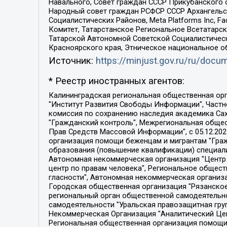
Навального, Совет граждан СССР Прикубанского 
Народный совет граждан РСФСР СССР Архангельск
Социалистических Районов, Meta Platforms Inc, 
Комитет, Татарстанское Региональное Всетатар
Татарской Автономной Советской Социалистическ
Красноярского края, Этническое национальное о
Источник:
https://minjust.gov.ru/ru/doc
* Реестр иностранных агентов:
Калининградская региональная общественная организация "Экозащита!-Женсовет", Фонд содействия защите прав и свобод граждан "Общественный вердикт", Фонд "Институт Развития Свободы Информации", Частное учреждение "Информационное агентство МЕМО. РУ", Региональная общественная организация "Общественная комиссия по сохранению наследия академика Сахарова", Фонд поддержки свободы прессы, Санкт-Петербургская общественная правозащитная организация "Гражданский контроль", Межрегиональная общественная организация "Информационно-просветительский центр "Мемориал", Региональный Фонд "Центр Защиты Прав Средств Массовой Информации", с 05.12.2023 Фонд "Центр Защиты Прав Средств массовой информации", Региональная общественная благотворительная организация помощи беженцам и мигрантам "Гражданское содействие", Негосударственное образовательное учреждение дополнительного профессионального образования (повышение квалификации) специалистов "АКАДЕМИЯ ПО ПРАВАМ ЧЕЛОВЕКА", Свердловская региональная общественная организация "Сутяжник", Автономная некоммерческая организация "Центр независимых социологических исследований", Союз общественных объединений "Российский исследовательский центр по правам человека", Региональное общественное учреждение научно-информационный центр "МЕМОРИАЛ", Некоммерческая организация "Фонд защиты гласности", Автономная некоммерческая организация "Институт прав человека", Городская общественная организация "Екатеринбургское общество "МЕМОРИАЛ", Городская общественная организация "Рязанское историко-просветительское и правозащитное общество "Мемориал" (Рязанский Мемориал), Челябинский региональный орган общественной самодеятельности – женское общественное объединение "Женщины Евразии", Челябинский региональный орган общественной самодеятельности "Уральская правозащитная группа", Фонд содействия защите здоровья и социальной справедливости имени Андрея Рылькова, Автономная Некоммерческая Организация "Аналитический Центр Юрия Левады", Автономная некоммерческая организация социальной поддержки населения "Проект Апрель", Региональная общественная организация помощи женщинам и детям, находящимся в кризисной ситуации "Информационно-методический центр "Анна", Фонд содействия развитию массовых коммуникаций и правовому просвещению "Так-так-Так", Фонд содействия устойчивому развитию "Серебряная тайга", Свердловский региональный общественный фонд социальных проектов "Новое время", "Idel.Реалии", Кавказ.Реалии, Крым.Реалии, Телеканал Настоящее Время, Татаро-башкирская служба Радио Свобода (Azatliq Radiosi), Радио Свободная Европа/Радио Свобода (PCE/PC), "Сибирь.Реалии", "Фактограф", Благотворительный фонд помощи осужденным и их семьям, Автономная некоммерческая организация "Институт глобализации и социальных движений", Фонд "В защиту прав заключенных", Частное учреждение "Центр поддержки и содействия развитию средств массовой информации", Пензенский региональный общественный благотворительный фонд "Гражданский союз", "Север.Реалии", Некоммерческая организация Фонд "Правовая инициатива", 