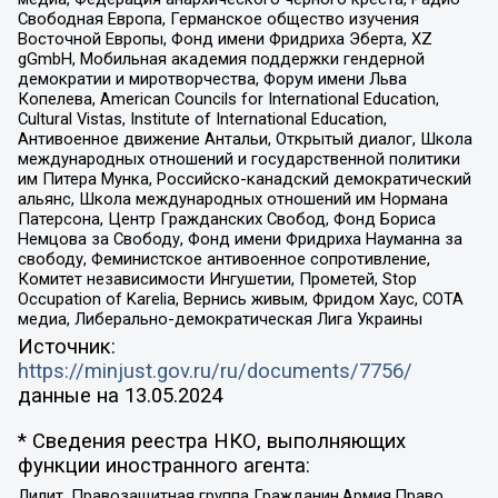
Свободная Европа, Германское общество изучения
Восточной Европы, Фонд имени Фридриха Эберта, XZ
gGmbH, Мобильная академия поддержки гендерной
демократии и миротворчества, Форум имени Льва
Копелева, American Councils for International Education,
Cultural Vistas, Institute of International Education,
Антивоенное движение Антальи, Открытый диалог, Школа
международных отношений и государственной политики
им Питера Мунка, Российско-канадский демократический
альянс, Школа международных отношений им Нормана
Патерсона, Центр Гражданских Свобод, Фонд Бориса
Немцова за Свободу, Фонд имени Фридриха Науманна за
свободу, Феминистское антивоенное сопротивление,
Комитет независимости Ингушетии, Прометей, Stop
Occupation of Karelia, Вернись живым, Фридом Хаус, СОТА
медиа, Либерально-демократическая Лига Украины
Источник:
https://minjust.gov.ru/ru/documents/7756/
данные на
13.05.2024
* Сведения реестра НКО, выполняющих
функции иностранного агента:
Лилит, Правозащитная группа Гражданин.Армия.Право,