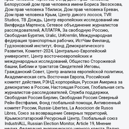
Белорусский дом прав человека имени Бориса Звозскова,
Дом прав человека Тбилиси, Дом прав человека Ереван,
Дом прав человека Крым, Центр дикого лосося, TVR
Studios, ТВ Дождь, Центр европейских исследований им
Вилфрида Мартенса, Сетевое объединение журналистов
расследователей, АЛЛАТРА, За свободную Россию,
Свободная Бурятия, Uralic, UnKremlin, Международная
федерация транспортных рабочих, ИстЧам Финланд,
Гудзоновский институт, Фонд Демократического
Развития, Комитет-2024, Центрально-Европейский
университет, Центр восточноевропейских и
международных исследований, Общество Сторожевой
башни, Библии и трактатов Свидетелей Иеговы,
Гражданский Совет, Центр анализа европейской политики,
Академическая сеть Восточная Европа, Российский
комитет действия, РЭНД корпорейшн, Русская Америка за
демократию в России, Настоящая Россия, Глобальная сеть
журналистов-расследователей, Служба поддержки,
Свободная Россия Берлин, Свободная Россия Северный
Рейн-Вестфалия, Фонд глобальной помощи, Антивоенный
комитет России, Russie-Libertes, La Asocicion de Rusos
Libres, Союз за возвращение Северных территорий,
Крымскотатарский Ресурсный Центр, Глобальный союз
IndustriALL, Russian Election Monitor, Article 19, Мнение
медиа, Федерация анархического черного креста, Радио