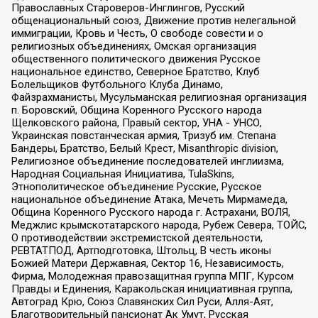
Православных Староверов-Инглингов, Русский
общенациональный союз, Движение против нелегальной
иммиграции, Кровь и Честь, О свободе совести и о
религиозных объединениях, Омская организация
общественного политического движения Русское
национальное единство, Северное Братство, Клуб
Болельщиков Футбольного Клуба Динамо,
Файзрахманисты, Мусульманская религиозная организация
п. Боровский, Община Коренного Русского народа
Щелковского района, Правый сектор, УНА - УНСО,
Украинская повстанческая армия, Тризуб им. Степана
Бандеры, Братство, Белый Крест, Misanthropic division,
Религиозное объединение последователей инглиизма,
Народная Социальная Инициатива, TulaSkins,
Этнополитическое объединение Русские, Русское
национальное объединение Атака, Мечеть Мирмамеда,
Община Коренного Русского народа г. Астрахани, ВОЛЯ,
Меджлис крымскотатарского народа, Рубеж Севера, ТОЙС,
О противодействии экстремистской деятельности,
РЕВТАТПОД, Артподготовка, Штольц, В честь иконы
Божией Матери Державная, Сектор 16, Независимость,
Фирма, Молодежная правозащитная группа МПГ, Курсом
Правды и Единения, Каракольская инициативная группа,
Автоград Крю, Союз Славянских Сил Руси, Алля-Аят,
Благотворительный пансионат Ак Умут, Русская