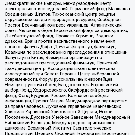
Демократические Выборы, Международный центр
электоральных исследований, Германский фонд Маршалла
Соединенных Штатов, Тихоокеанский центр защиты
окружающей среды и природных ресурсов, Свободная
Россия, Всемирный конгресс украинцев, Атлантический
совет, Человек в беде, Европейский фонд за демократию,
Джеймстаунский фонд, Прожект Хармони, Родники
дракона, Врачи против насильственного извлечения
органов, Фалунь Дафа, Друзья Фалуньгун, Фалуньгун,
Коалиция по расследованию преследования в отношении
Фалуньгун в Китае, Всемирная организация по
расследованию преследований Фалуньгун, Пражский
гражданский центр, Ассоциация школ политических
исследований при Совете Европы, Центр либеральной
современности, Форум русскоязычных европейцев,
Немецко-русский обмен, Бард колледж, Европейский
выбор, Фонд Ходорковского, Оксфордский российский
фонд, Фонд Будущее России, Компания свободы
информации, Проект Медиа, Международное партнерство
за права человека, Духовное Управление Евангельских
Христиан Украинской Христианской Церкви, Новое
Поколение, Духовное Учебное Заведение Международный
Библейский Колледж, Международное христианское
движение, Всемирный Институт Саентологических
Предприятий, Церковь Духовной Технологии, Европейская