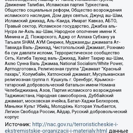
Движение Талибан, Исламская партия Туркестана,
Общество социальных реформ, Общество возрождения
исламского наследия, Дом двух святых, Джунд аш-Шам,
Исламский джихад, Аль-Каида, Имарат Кавказ, АБТО,
Правый сектор, Исламское государство, Джабха аль-
Нусра ли-Ахль аш-Шам, Народное ополчение имени К.
Минина и Д. Пожарского, Аджр от Аллаха Субхану уа
Тагьаля SHAM, АУМ Синрике, Муджахеды джамаата Ат-
Тавхида Валь-Джихад, Чистопольский Джамаат, Рохнамо
ба суи давлати исломи, Террористическое сообщество
Сеть, Катиба Таухид валь-Джихад, Хайят Тахрир аш-Шам,
Ахлю Сунна Валь Джамаа, National Socialism/White Power,
Артподготовка, Религиозная группа “Джамаат “Красный
пахарь”, Колумбайн, Хатлонский джамаат, Мусульманская
религиозная группа п. Кушкуль г. Оренбург, Крымско-
татарский добровольческий батальон имени Номана
Челебиджихана, Азов, Партия исламского возрождения
Таджикистана, Народная самооборона, Дуббайский
джамаат, московская ячейка, Батал-Хаджи Белхороев,
Маньяки Культ Убийц, Молодёжь Которая Улыбается,
Легион Свобода России, Айдар, Русский добровольческий
корпус
Источник:
http://nac.gov.ru/terroristicheskie-i-
ekstremistskie-organizacii-i-materialy.html
данные