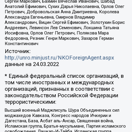
Сергей Маркович, Бахмин Вячеслав Иванович, Шабад
Анатолий Ефимович, Сухих Дарья Николаевна, Орлов Олег
Петрович, Добровольская Анна Дмитриевна, Королева
Александра Евгеньевна, Смирнов Владимир
Александрович, Вицин Сергей Ефимович, Золотухин Борис
Андреевич, Левинсон Лев Семенович, Локшина Татьяна
Иосифовна, Орлов Олег Петрович, Полякова Мара
Федоровна, Резник Генри Маркович, Захаров Герман
Константинович
Источник:
http://unro.minjust.ru/NKOForeignAgent.aspx
данные на
24.03.2022
* Единый федеральный список организаций, в
том числе иностранных и международных
организаций, признанных в соответствии с
законодательством Российской Федерации
террористическими:
Высший военный Маджлисуль Шура Объединенных сил
моджахедов Кавказа, Конгресс народов Ичкерии и
Дагестана, База, Асбат аль-Ансар, Священная война,
Исламская группа, Братья-мусульмане, Партия исламского
освобождения, Лашкар-И-Тайба, Исламская группа,