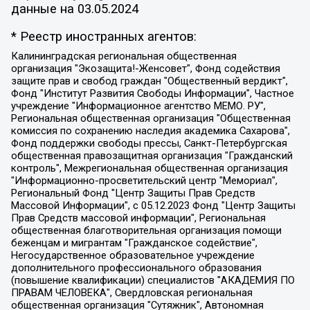
данные на
03.05.2024
* Реестр иностранных агентов:
Калининградская региональная общественная организация "Экозащита!-Женсовет", Фонд содействия защите прав и свобод граждан "Общественный вердикт", Фонд "Институт Развития Свободы Информации", Частное учреждение "Информационное агентство МЕМО. РУ", Региональная общественная организация "Общественная комиссия по сохранению наследия академика Сахарова", Фонд поддержки свободы прессы, Санкт-Петербургская общественная правозащитная организация "Гражданский контроль", Межрегиональная общественная организация "Информационно-просветительский центр "Мемориал", Региональный Фонд "Центр Защиты Прав Средств Массовой Информации", с 05.12.2023 Фонд "Центр Защиты Прав Средств массовой информации", Региональная общественная благотворительная организация помощи беженцам и мигрантам "Гражданское содействие", Негосударственное образовательное учреждение дополнительного профессионального образования (повышение квалификации) специалистов "АКАДЕМИЯ ПО ПРАВАМ ЧЕЛОВЕКА", Свердловская региональная общественная организация "Сутяжник", Автономная некоммерческая организация "Центр независимых социологических исследований", Союз общественных объединений "Российский исследовательский центр по правам человека", Региональное общественное учреждение научно-информационный центр "МЕМОРИАЛ", Некоммерческая организация "Фонд защиты гласности", Автономная некоммерческая организация "Институт прав человека", Городская общественная организация "Екатеринбургское общество "МЕМОРИАЛ", Городская общественная организация "Рязанское историко-просветительское и правозащитное общество "Мемориал" (Рязанский Мемориал), Челябинский региональный орган общественной самодеятельности – женское общественное объединение "Женщины Евразии", Челябинский региональный орган общественной самодеятельности "Уральская правозащитная группа", Фонд содействия защите здоровья и социальной справедливости имени Андрея Рылькова, Автономная Некоммерческая Организация "Аналитический Центр Юрия Левады", Автономная некоммерческая организация социальной поддержки населения "Проект Апрель", Региональная общественная организация помощи женщинам и детям, находящимся в кризисной ситуации "Информационно-методический центр "Анна", Фонд содействия развитию массовых коммуникаций и правовому просвещению "Так-так-Так", Фонд содействия устойчивому развитию "Серебряная тайга", Свердловский региональный общественный фонд социальных проектов "Новое время", "Idel.Реалии", Кавказ.Реалии, Крым.Реалии, Телеканал Настоящее Время, Татаро-башкирская служба Радио Свобода (Azatliq Radiosi), Радио Свободная Европа/Радио Свобода (PCE/PC), "Сибирь.Реалии", "Фактограф", Благотворительный фонд помощи осужденным и их семьям, Автономная некоммерческая организация "Институт глобализации и социальных движений", Фонд "В защиту прав заключенных", Частное учреждение "Центр поддержки и содействия развитию средств массовой информации", Пензенский региональный общественный благотворительный фонд "Гражданский союз", "Север.Реалии", Некоммерческая организация Фонд "Правовая инициатива", Общество с ограниченной ответственностью "Радио Свободная Европа/Радио Свобода", Чешское информационное агентство "MEDIUM-ORIENT", Красноярская региональная общественная организация "Мы против СПИДа", Камалягин Денис Николаевич, Маркелов Сергей Евгеньевич, Пономарев Лев Александрович, Савицкая Людмила Алексеевна, Автономная некоммерческая организация "Центр по работе с проблемой насилия "НАСИЛИЮ.НЕТ", Межрегиональный профессиональный союз работников здравоохранения "Альянс врачей", Юридическое лицо, зарегистрированное в Латвийской Республике, SIA "Medusa Project" (регистрационный номер 40103797863, дата регистрации 10.06.2014), Некоммерческая организация "Фонд по борьбе с коррупцией", Автономная некоммерческая организация "Институт права и публичной политики", Баданин Роман Сергеевич, Гликин Максим Александрович, Железнова Мария Михайловна, Лукьянова Юлия Сергеевна, Маетная Елизавета Витальевна, Маняхин Петр Борисович, Чуракова Ольга Владимировна, Ярош Юлия Петровна, Юридическое лицо "The Insider SIA", зарегистрированное в Риге, Латвийская Республика (дата регистрации 26.06.2015), являющееся администратором доменного имени интернет-издания "The Insider SIA", https://theins.ru, Постернак Алексей Евгеньевич, Рубин Михаил Аркадьевич, Анин Роман Александрович, Юридическое лицо Istories fonds, зарегистрированное в Латвийской Республике (регистрационный номер 50008295751, дата регистрации 24.02.2020), Великовский Дмитрий Александрович, Долинина Ирина Николаевна, Мароховская Алеся Алексеевна, Шлейнов Роман Юрьевич, Шмагун Олеся Валентиновна, Общество с ограниченной ответственностью "Альтаир 2021", Общество с ограниченной ответственностью "Вега 2021", Общество с ограниченной ответственностью "Главный редактор 2021", Общество с ограниченной ответственностью "Ромашки монолит", Важенков Артем Валерьевич, Ивановская областная общественная организация "Центр гендерных исследований", Гурман Юрий Альбертович, Медиапроект "ОВД-Инфо", Егоров Владимир Владимирович, Жилинский Владимир Александрович, Общество с ограниченной ответственностью "ЗП", Иванова София Юрьевна, Карезина Инна Павловна, Кильтау Екатерина Викторовна, Петров Алексей Викторович, Пискунов Сергей Евгеньевич, Смирнов Сергей Сергеевич, Тихонов Михаил Сергеевич, Общество с ограниченной ответственностью "ЖУРНАЛИСТ-ИНОСТРАННЫЙ АГЕНТ", Арапова Галина Юрьевна, Вольтская Татьяна Анатольевна, Американская компания "Mason G.E.S. Anonymous Foundation" (США), являющаяся владельцем интернет-издания https://mnews.world/, Компания "Stichting Bellingcat", зарегистрированная в Нидерландах (дата регистрации 11.07.2018), Захаров Андрей Вячеславович, Клепиковская Екатерина Дмитриевна, Общество с ограниченной ответственностью "МЕМО", Перл Роман Александрович, Симонов Евгений Алексеевич, Соловьева Елена Анатольевна, Сотников Даниил Владимирович, Сурначева Елизавета Дмитриевна, Автономная некоммерческая организация по защите прав человека и информированию населения "Якутия – Наше Мнение", Общество с ограниченной ответственностью "Москоу диджитал медиа", с 26.01.2023 Общество с ограниченной ответственностью "Чайка Белые сады", Ветошкина Валерия Валерьевна, Заговора Максим Александрович, Межрегиональное общественное движение "Российская ЛГБТ - сеть", Оленичев Максим Владимирович, Павлов Иван Юрьевич, Скворцова Елена Сергеевна, Общество с ограниченной ответственностью "Как бы инагент", Кочетков Игорь Викторович, Общество с ограниченной ответственностью "Честные выборы", Еланчик Олег Александрович, Общество с ограниченной ответственностью "Нобелевский призыв", Гималова Регина Эмилевна, Григорьев Андрей Валерьевич, Григорьева Алина Александровна, Ассоциация по содействию защите прав призывников, альтернативнослужащих и военнослужащих "Правозащитная группа "Гражданин.Армия.Право", Хисамова Регина Фаритовна, Автономная некоммерческая организация по реализации социально-правовых программ "Лилит", Дальневосточное общественное движение "Маяк", Санкт-Петербургская ЛГБТ-инициативная группа "Выход", Инициативная группа ЛГБТ+ "Реверс", Алексеев Андрей Викторович, Бекбулатова Таисия Львовна, Беляев Иван Михайлович, Владыкина Елена Сергеевна, Гельман Марат Александрович, Никульшина Вероника Юрьевна, Толоконникова Надежда Андреевна, Шендерович Виктор Анатольевич, Общество с ограниченной ответственностью "Данное сообщение", Общество с ограниченной ответственностью Издательский дом "Новая глава", Айнбиндер Александра Александровна, Московский комьюнити-центр для ЛГБТ+инициатив, Благотворительный фонд развития филантропии, Deutsche Welle (Германия, Kurt-Schumacher-Strasse 3, 53113 Bonn), Борзунова Мария Михайловна, Воробьев Виктор Викторович, Голубева Анна Львовна, Константинова Алла Михайловна, Малкова Ирина Владимировна, Мурадов Мурад Абдулгалимович, Осетинская Елизавета Николаевна, Понасенков Евгений Николаевич, Ганапольский Матвей Юрьевич, Киселев Евгений Алексеевич, Борухович Ирина Григорьевна, Дремин Иван Тимофеевич, Дубровский Дмитрий Викторович, Красноярская региональная общественная организация поддержки и развития альтернативных образовательных технологий и межкультурных коммуникаций "ИНТЕРРА", Маяковская Екатерина Алексеевна, Фейгин Марк Захарович, Филимонов Андрей Викторович, Дзугкоева Регина Николаевна, Доброхотов Роман Александрович, Дудь Юрий Александрович, Елкин Сергей Владимирович, Кругликов Кирилл Игоревич, Сабунаева Мария Леонидовна, Семенов Алексей Владимирович, Шаинян Карен Багратович, Шульман Екатерина Михайловна, Асафьев Артур Валерьевич, Вахштайн Виктор Семенович, Венедиктов Алексей Алексеевич, Лушникова Екатерина Евгеньевна, Волков Леонид Михайлович, Невзоров Александр Глебович, Пархоменко Сергей Борисович, Сироткин Ярослав Николаевич, Кара-Мурза Владимир Владимирович, Баранова Наталья Владимировна, Гозман Леонид Яковлевич, Кагарлицкий Борис Юльевич, Климарев Михаил Валерьевич, Милов Владимир Станиславович, Автономная некоммерческая организация Краснодарский центр современного искусства "Типография", Моргенштерн Алишер Тагирович, Соболь Любовь Эдуардовна, Общество с ограниченной ответственностью "ЛИЗА НОРМ", Каспаров Гарри Кимович, Ходорковский Михаил Борисович, Общество с ограниченной ответственностью "Апрельские тезисы", Данилович Ирина Брониславовна, Кашин Олег Владимирович, Петров Николай Владимирович, Пивоваров Алексей Владимирович, Соколов Михаил Владимирович, Цветкова Юлия Владимировна, Чичваркин Евгений Александрович, Комитет против пыток/Команда против пыток, Общество с ограниченной ответственностью "Первый научный", Общество с ограниченной ответственностью "Вертолет и ко", Белоцерковская Вероника Борисовна, Кац Максим Евгеньевич, Лазарева Татьяна Юрьевна, Шаведдинов Руслан Табризович, Яшин Илья Валерьевич, Общество с ограниченной ответственностью "Иноагент ААВ", Алешковский Дмитрий Петрович, Альбац Евгения Марковна, Быков Дмитрий Львович, Галямина Юлия Евгеньевна, Лойко Сергей Леонидович, Мартынов Кирилл Константинович, Медведев Сергей Александрович, Крашенинников Федор Геннадиевич, Гордеева Катерина Вл