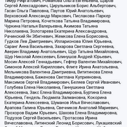
Тимур Рифгатович, Романова Ольга Евгеньевна, Щаров
Сергей Алексадрович, Цирульников Борис Альбертович,
Гасан Ольга Павловна, Паутов Юрий Анатольевич,
Верховский Александр Маркович, Пислакова-Паркер
Марина Петровна, Кочеткова Татьяна Владимировна,
Чуркина Наталья Валерьевна, Акимова Татьяна
Николаевна, Золотарева Екатерина Александровна,
Рачинский Ян Збигневич, Жемкова Елена Борисовна,
Гудков Лев Дмитриевич, Илларионова Юлия Юрьевна,
Саранг Анна Васильевна, Захарова Светлана Сергеевна,
Аверин Владимир Анатольевич, Щур Татьяна Михайловна,
Щур Николай Алексеевич, Блинушов Андрей Юрьевич,
Мосин Алексей Геннадьевич, Гефтер Валентин Михайлович,
Симонов Алексей Кириллович, Флиге Ирина Анатольевна,
Мельникова Валентина Дмитриевна, Вититинова Елена
Владимировна, Баженова Светлана Куприяновна,
Максимов Сергей Владимирович, Беляев Сергей Иванович,
Голубева Елена Николаевна, Ганнушкина Светлана
Алексеевна, Закс Елена Владимировна, Буртина Елена
Юрьевна, Гендель Людмила Залмановна, Кокорина
Екатерина Алексеевна, Шуманов Илья Вячеславович,
Арапова Галина Юрьевна, Свечников Анатолий Мариевич,
Прохоров Вадим Юрьевич, Шахова Елена Владимировна,
Подузов Сергей Васильевич, Протасова Ирина
Вячеславовна, Литинский Леонид Борисович, Лукашевский