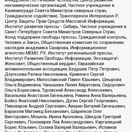
АКАДЕМИЯ ПО ПРАВАМ ЧЕЛОВЕКА, Центр развития
некоммерческих организаций, Частное учреждение в
Калининграде Совета Министров северных стран,
Гражданское содействие, Трансперенси Интернешнл-Р,
Центр Защиты Прав Средств Массовой Информации,
Институт развития прессы - Сибирь, Частное учреждение в
Санкт-Петербурге Совета Министров Северных Стран,
Фонд поддержки свободы прессы, Гражданский контроль,
Человек и Закон, Общественная комиссия по сохранению
наследия академика Сахарова, Информационное
агентство МЕМО. РУ, Институт региональной прессы,
Институт Развития Свободы Информации, Экозащита!-
Женсовет, Общественный вердикт, Евразийская
антимонопольная ассоциация, Бедушев Петр Петрович,
Дзугкоева Регина Николаевна, Кривенко Сергей
Владимирович, Милославский Павел Юрьевич, Шнырова
Ольга Вадимовна, Чанышева Лилия Айратовна, Сидорович
Ольга Борисовна, Туровский Александр Алексеевич,
Васильева Анастасия Евгеньевна, Ривина Анна Валерьевна,
Бойко Анатолий Николаевич, Дугин Сергей Георгиевич,
Пивоваров Андрей Сергеевич, Аверин Виталий Евгеньевич,
Барахоев Магомед Бекханович, Шарипков Олег
Викторович, Мошель Ирина Ароновна, Шведов Григорий
Сергеевич, Пономарев Лев Александрович, Каргалицкий
Борис Юльевич, Созаев Валерий Валерьевич, Исламов