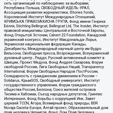
сеть организаций по наблюдению за выборами,
Республика Польша, СВОБОДНЫЙ ИДЕЛЬ-УРАЛ,
Ассоциация развития журналистики, IStories fonds,
Королевский Институт Международных Отношений,
КРИМСЬКА ПРАВОЗАХИСНА ГРУПА, Фонд имени Генриха
Бёлля, Stichting Bellingcat, Bellingcat Ltd, The Insider, Институт
правовой инициативы Центральной и Восточной Европы,
Фонд Открытой Эстонии, Calvert 22 Foundation, Канадский
украинский конгресс, Институт Макдональда-Лорье,
Украинская национальная федерация Канады,
Декабристы, Международный научный центр им Вудро
Вильсона, Свободная пресса, Возрождение, Всеукраинский
духовный центр , Риддл, Русский антивоенный комитет в
Швеции, Проект Медуза, Фонд Андрея Сахарова, Форум
свободной России, Лига Свободных Наций, Transparеncy
International, Форум Свободных Народов ПостРоссии,
Солидарность с гражданским движением в России –
Solidarus, КрымSOS, Свободный университет, Институт
государственного управления, Форум гражданского
общества Россия, Беллона, Союз жителей островов
Тисима и Хабомаи, Съезд народных депутатов, Гринпис
Интернешнл, Фонд борьбы с коррупцией Инк, Завет
церквей TCCN, Агора, Всемирный фонд природы, BDR
Novaja Gazeta-Europe, Алтай проект, Образовательный дом
прав человека Чернигов, Фонд Дом Прав Человека,