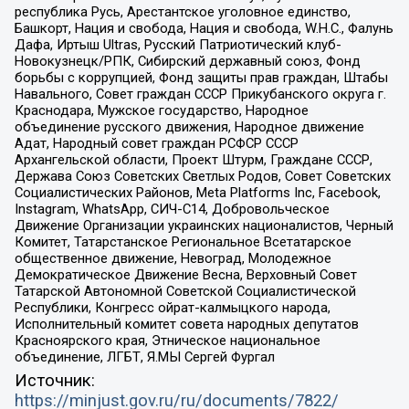
республика Русь, Арестантское уголовное единство,
Башкорт, Нация и свобода, Нация и свобода, W.H.С., Фалунь
Дафа, Иртыш Ultras, Русский Патриотический клуб-
Новокузнецк/РПК, Сибирский державный союз, Фонд
борьбы с коррупцией, Фонд защиты прав граждан, Штабы
Навального, Совет граждан СССР Прикубанского округа г.
Краснодара, Мужское государство, Народное
объединение русского движения, Народное движение
Адат, Народный совет граждан РСФСР СССР
Архангельской области, Проект Штурм, Граждане СССР,
Держава Союз Советских Светлых Родов, Совет Советских
Социалистических Районов, Meta Platforms Inc, Facebook,
Instagram, WhatsApp, СИЧ-С14, Добровольческое
Движение Организации украинских националистов, Черный
Комитет, Татарстанское Региональное Всетатарское
общественное движение, Невоград, Молодежное
Демократическое Движение Весна, Верховный Совет
Татарской Автономной Советской Социалистической
Республики, Конгресс ойрат-калмыцкого народа,
Исполнительный комитет совета народных депутатов
Красноярского края, Этническое национальное
объединение, ЛГБТ, Я.МЫ Сергей Фургал
Источник:
https://minjust.gov.ru/ru/documents/7822/