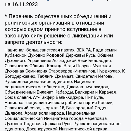
на
16.11.2023
* Перечень общественных объединений и
религиозных организаций в отношении
которых судом принято вступившее в
законную силу решение о ликвидации или
запрете деятельности:
Национал-большевистская партия, ВЕК РА, Рада земли
Кубанской Духовно Родовой Державы Русь, Община
Духовного Управления Асгардской Веси Беловодья,
Славянская Община Капища Веды Перуна, Мужская
Духовная Семинария Староверов-Инглингов, Нурджулар, К
Богодержавию, Таблиги Джамаат, Свидетели Иеговы,
Русское национальное единство, Национал-
социалистическое общество, Джамаат мувахидов,
Объединенный Вилайат Кабарды, Балкарии и Карачая,
Союз славян, Ат-Такфир Валь-Хиджра, Пит Буль,
Национал-социалистическая рабочая партия России,
Славянский союз, Формат-18, Благородный Орден
Дьявола, Армия воли народа, Национальная
Социалистическая Инициатива города Череповца,
Духовно-Родовая Держава Русь, Русское национальное
единство, Древнерусской Инглистической церкви