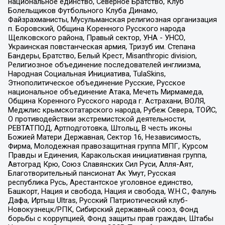
национальное единство, Северное Братство, Клуб
Болельщиков Футбольного Клуба Динамо,
Файзрахманисты, Мусульманская религиозная организация
п. Боровский, Община Коренного Русского народа
Щелковского района, Правый сектор, УНА - УНСО,
Украинская повстанческая армия, Тризуб им. Степана
Бандеры, Братство, Белый Крест, Misanthropic division,
Религиозное объединение последователей инглиизма,
Народная Социальная Инициатива, TulaSkins,
Этнополитическое объединение Русские, Русское
национальное объединение Атака, Мечеть Мирмамеда,
Община Коренного Русского народа г. Астрахани, ВОЛЯ,
Меджлис крымскотатарского народа, Рубеж Севера, ТОЙС,
О противодействии экстремистской деятельности,
РЕВТАТПОД, Артподготовка, Штольц, В честь иконы
Божией Матери Державная, Сектор 16, Независимость,
Фирма, Молодежная правозащитная группа МПГ, Курсом
Правды и Единения, Каракольская инициативная группа,
Автоград Крю, Союз Славянских Сил Руси, Алля-Аят,
Благотворительный пансионат Ак Умут, Русская
республика Русь, Арестантское уголовное единство,
Башкорт, Нация и свобода, Нация и свобода, W.H.С., Фалунь
Дафа, Иртыш Ultras, Русский Патриотический клуб-
Новокузнецк/РПК, Сибирский державный союз, Фонд
борьбы с коррупцией, Фонд защиты прав граждан, Штабы