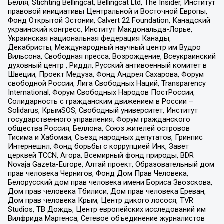
Бёлля, Stichting Bellingcat, Bellingcat Ltd, The Insider, Институт
правовой инициативы Центральной и Восточной Европы,
Фонд Открытой Эстонии, Calvert 22 Foundation, Канадский
украинский конгресс, Институт Макдональда-Лорье,
Украинская национальная федерация Канады,
Декабристы, Международный научный центр им Вудро
Вильсона, Свободная пресса, Возрождение, Всеукраинский
духовный центр , Риддл, Русский антивоенный комитет в
Швеции, Проект Медуза, Фонд Андрея Сахарова, Форум
свободной России, Лига Свободных Наций, Transparеncy
International, Форум Свободных Народов ПостРоссии,
Солидарность с гражданским движением в России –
Solidarus, КрымSOS, Свободный университет, Институт
государственного управления, Форум гражданского
общества Россия, Беллона, Союз жителей островов
Тисима и Хабомаи, Съезд народных депутатов, Гринпис
Интернешнл, Фонд борьбы с коррупцией Инк, Завет
церквей TCCN, Агора, Всемирный фонд природы, BDR
Novaja Gazeta-Europe, Алтай проект, Образовательный дом
прав человека Чернигов, Фонд Дом Прав Человека,
Белорусский дом прав человека имени Бориса Звозскова,
Дом прав человека Тбилиси, Дом прав человека Ереван,
Дом прав человека Крым, Центр дикого лосося, TVR
Studios, ТВ Дождь, Центр европейских исследований им
Вилфрида Мартенса, Сетевое объединение журналистов