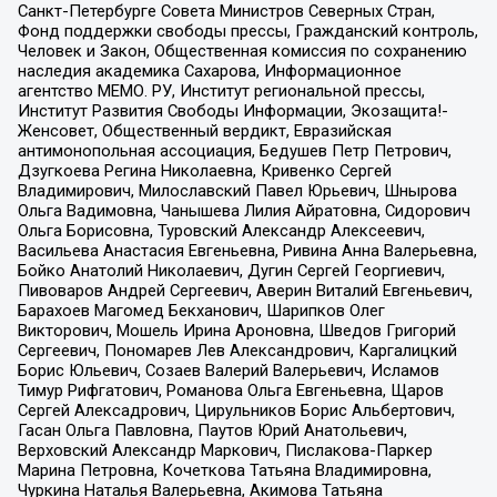
Санкт-Петербурге Совета Министров Северных Стран,
Фонд поддержки свободы прессы, Гражданский контроль,
Человек и Закон, Общественная комиссия по сохранению
наследия академика Сахарова, Информационное
агентство МЕМО. РУ, Институт региональной прессы,
Институт Развития Свободы Информации, Экозащита!-
Женсовет, Общественный вердикт, Евразийская
антимонопольная ассоциация, Бедушев Петр Петрович,
Дзугкоева Регина Николаевна, Кривенко Сергей
Владимирович, Милославский Павел Юрьевич, Шнырова
Ольга Вадимовна, Чанышева Лилия Айратовна, Сидорович
Ольга Борисовна, Туровский Александр Алексеевич,
Васильева Анастасия Евгеньевна, Ривина Анна Валерьевна,
Бойко Анатолий Николаевич, Дугин Сергей Георгиевич,
Пивоваров Андрей Сергеевич, Аверин Виталий Евгеньевич,
Барахоев Магомед Бекханович, Шарипков Олег
Викторович, Мошель Ирина Ароновна, Шведов Григорий
Сергеевич, Пономарев Лев Александрович, Каргалицкий
Борис Юльевич, Созаев Валерий Валерьевич, Исламов
Тимур Рифгатович, Романова Ольга Евгеньевна, Щаров
Сергей Алексадрович, Цирульников Борис Альбертович,
Гасан Ольга Павловна, Паутов Юрий Анатольевич,
Верховский Александр Маркович, Пислакова-Паркер
Марина Петровна, Кочеткова Татьяна Владимировна,
Чуркина Наталья Валерьевна, Акимова Татьяна