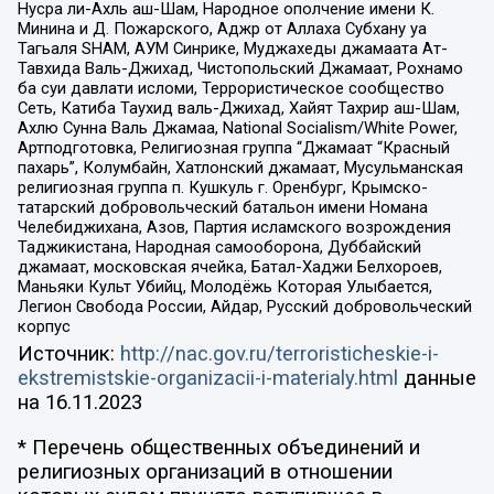
Нусра ли-Ахль аш-Шам, Народное ополчение имени К.
Минина и Д. Пожарского, Аджр от Аллаха Субхану уа
Тагьаля SHAM, АУМ Синрике, Муджахеды джамаата Ат-
Тавхида Валь-Джихад, Чистопольский Джамаат, Рохнамо
ба суи давлати исломи, Террористическое сообщество
Сеть, Катиба Таухид валь-Джихад, Хайят Тахрир аш-Шам,
Ахлю Сунна Валь Джамаа, National Socialism/White Power,
Артподготовка, Религиозная группа “Джамаат “Красный
пахарь”, Колумбайн, Хатлонский джамаат, Мусульманская
религиозная группа п. Кушкуль г. Оренбург, Крымско-
татарский добровольческий батальон имени Номана
Челебиджихана, Азов, Партия исламского возрождения
Таджикистана, Народная самооборона, Дуббайский
джамаат, московская ячейка, Батал-Хаджи Белхороев,
Маньяки Культ Убийц, Молодёжь Которая Улыбается,
Легион Свобода России, Айдар, Русский добровольческий
корпус
Источник:
http://nac.gov.ru/terroristicheskie-i-
ekstremistskie-organizacii-i-materialy.html
данные
на
16.11.2023
* Перечень общественных объединений и
религиозных организаций в отношении