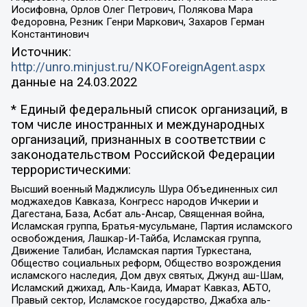
Иосифовна, Орлов Олег Петрович, Полякова Мара
Федоровна, Резник Генри Маркович, Захаров Герман
Константинович
Источник:
http://unro.minjust.ru/NKOForeignAgent.aspx
данные на
24.03.2022
* Единый федеральный список организаций, в
том числе иностранных и международных
организаций, признанных в соответствии с
законодательством Российской Федерации
террористическими:
Высший военный Маджлисуль Шура Объединенных сил
моджахедов Кавказа, Конгресс народов Ичкерии и
Дагестана, База, Асбат аль-Ансар, Священная война,
Исламская группа, Братья-мусульмане, Партия исламского
освобождения, Лашкар-И-Тайба, Исламская группа,
Движение Талибан, Исламская партия Туркестана,
Общество социальных реформ, Общество возрождения
исламского наследия, Дом двух святых, Джунд аш-Шам,
Исламский джихад, Аль-Каида, Имарат Кавказ, АБТО,
Правый сектор, Исламское государство, Джабха аль-