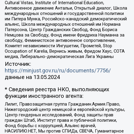
Cultural Vistas, Institute of International Education,
Антивоенное движение Антальи, Открытый диалог, Школа
международных отношений и государственной политики
им Питера Мунка, Российско-канадский демократический
альянс, Школа международных отношений им Нормана
Патерсона, Центр Гражданских Свобод, Фонд Бориса
Немцова за Свободу, Фонд имени Фридриха Науманна за
свободу, Феминистское антивоенное сопротивление,
Комитет независимости Ингушетии, Прометей, Stop
Occupation of Karelia, Вернись живым, Фридом Хаус, СОТА
медиа, Либерально-демократическая Лига Украины
Источник:
https://minjust.gov.ru/ru/documents/7756/
данные на
13.05.2024
* Сведения реестра НКО, выполняющих
функции иностранного агента:
Лилит, Правозащитная группа Гражданин.Армия.Право,
Нижегородский центр немецкой и европейской культуры,
Центр гендерных исследований, Фонд защиты прав
граждан Штаб, Институт права и публичной политики,
Фонд борьбы с коррупцией, Альянс врачей,
НАСИЛИЮ.НЕТ, Мы против СПИДа, СВЕЧА, Гуманитарное