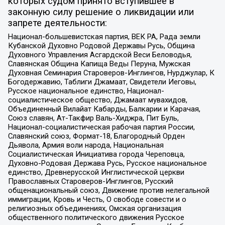
которых судом принято вступившее в
законную силу решение о ликвидации или
запрете деятельности:
Национал-большевистская партия, ВЕК РА, Рада земли
Кубанской Духовно Родовой Державы Русь, Община
Духовного Управления Асгардской Веси Беловодья,
Славянская Община Капища Веды Перуна, Мужская
Духовная Семинария Староверов-Инглингов, Нурджулар, К
Богодержавию, Таблиги Джамаат, Свидетели Иеговы,
Русское национальное единство, Национал-
социалистическое общество, Джамаат мувахидов,
Объединенный Вилайат Кабарды, Балкарии и Карачая,
Союз славян, Ат-Такфир Валь-Хиджра, Пит Буль,
Национал-социалистическая рабочая партия России,
Славянский союз, Формат-18, Благородный Орден
Дьявола, Армия воли народа, Национальная
Социалистическая Инициатива города Череповца,
Духовно-Родовая Держава Русь, Русское национальное
единство, Древнерусской Инглистической церкви
Православных Староверов-Инглингов, Русский
общенациональный союз, Движение против нелегальной
иммиграции, Кровь и Честь, О свободе совести и о
религиозных объединениях, Омская организация
общественного политического движения Русское