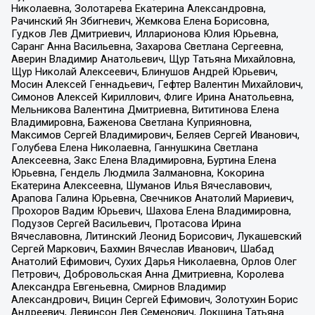
Николаевна, Золотарева Екатерина Александровна,
Рачинский Ян Збигневич, Жемкова Елена Борисовна,
Гудков Лев Дмитриевич, Илларионова Юлия Юрьевна,
Саранг Анна Васильевна, Захарова Светлана Сергеевна,
Аверин Владимир Анатольевич, Щур Татьяна Михайловна,
Щур Николай Алексеевич, Блинушов Андрей Юрьевич,
Мосин Алексей Геннадьевич, Гефтер Валентин Михайлович,
Симонов Алексей Кириллович, Флиге Ирина Анатольевна,
Мельникова Валентина Дмитриевна, Вититинова Елена
Владимировна, Баженова Светлана Куприяновна,
Максимов Сергей Владимирович, Беляев Сергей Иванович,
Голубева Елена Николаевна, Ганнушкина Светлана
Алексеевна, Закс Елена Владимировна, Буртина Елена
Юрьевна, Гендель Людмила Залмановна, Кокорина
Екатерина Алексеевна, Шуманов Илья Вячеславович,
Арапова Галина Юрьевна, Свечников Анатолий Мариевич,
Прохоров Вадим Юрьевич, Шахова Елена Владимировна,
Подузов Сергей Васильевич, Протасова Ирина
Вячеславовна, Литинский Леонид Борисович, Лукашевский
Сергей Маркович, Бахмин Вячеслав Иванович, Шабад
Анатолий Ефимович, Сухих Дарья Николаевна, Орлов Олег
Петрович, Добровольская Анна Дмитриевна, Королева
Александра Евгеньевна, Смирнов Владимир
Александрович, Вицин Сергей Ефимович, Золотухин Борис
Андреевич, Левинсон Лев Семенович, Локшина Татьяна