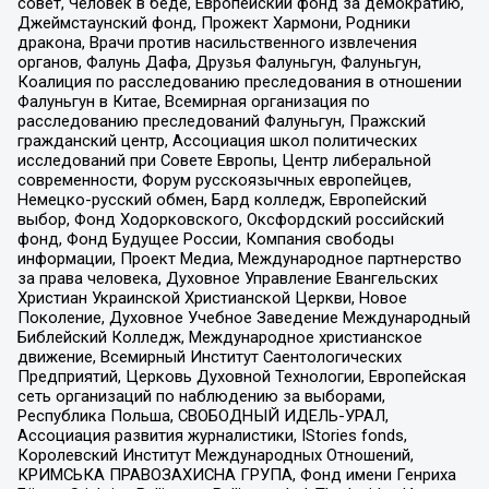
совет, Человек в беде, Европейский фонд за демократию,
Джеймстаунский фонд, Прожект Хармони, Родники
дракона, Врачи против насильственного извлечения
органов, Фалунь Дафа, Друзья Фалуньгун, Фалуньгун,
Коалиция по расследованию преследования в отношении
Фалуньгун в Китае, Всемирная организация по
расследованию преследований Фалуньгун, Пражский
гражданский центр, Ассоциация школ политических
исследований при Совете Европы, Центр либеральной
современности, Форум русскоязычных европейцев,
Немецко-русский обмен, Бард колледж, Европейский
выбор, Фонд Ходорковского, Оксфордский российский
фонд, Фонд Будущее России, Компания свободы
информации, Проект Медиа, Международное партнерство
за права человека, Духовное Управление Евангельских
Христиан Украинской Христианской Церкви, Новое
Поколение, Духовное Учебное Заведение Международный
Библейский Колледж, Международное христианское
движение, Всемирный Институт Саентологических
Предприятий, Церковь Духовной Технологии, Европейская
сеть организаций по наблюдению за выборами,
Республика Польша, СВОБОДНЫЙ ИДЕЛЬ-УРАЛ,
Ассоциация развития журналистики, IStories fonds,
Королевский Институт Международных Отношений,
КРИМСЬКА ПРАВОЗАХИСНА ГРУПА, Фонд имени Генриха