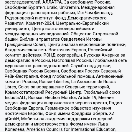
расследователей, АЛЛАТРА, За свободную Россию,
Свободная Бурятия, Uralic, UnKremlin, Международная
федерация транспортных рабочих, ИстЧам Финланд,
Гудзоновский институт, Фонд Демократического
Развития, Комитет-2024, Центрально-Европейский
университет, Центр восточноевропейских и
международных исследований, Общество Сторожевой
башни, Библии и трактатов Свидетелей Иеговы,
Гражданский Совет, Центр анализа европейской политики,
Академическая сеть Восточная Европа, Российский
комитет действия, РЭНД корпорейшн, Русская Америка за
демократию в России, Настоящая Россия, Глобальная сеть
журналистов-расследователей, Служба поддержки,
Свободная Россия Берлин, Свободная Россия Северный
Рейн-Вестфалия, Фонд глобальной помощи, Антивоенный
комитет России, Russie-Libertes, La Asocicion de Rusos
Libres, Союз за возвращение Северных территорий,
Крымскотатарский Ресурсный Центр, Глобальный союз
IndustriALL, Russian Election Monitor, Article 19, Мнение
медиа, Федерация анархического черного креста, Радио
Свободная Европа, Германское общество изучения
Восточной Европы, Фонд имени Фридриха Эберта, XZ
gGmbH, Мобильная академия поддержки гендерной
демократии и миротворчества, Форум имени Льва
Копелева, American Councils for International Education,