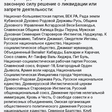
законную силу решение о ликвидации или
запрете деятельности:
Национал-большевистская партия, ВЕК РА, Рада земли
Кубанской Духовно Родовой Державы Русь, Община
Духовного Управления Асгардской Веси Беловодья,
Славянская Община Капища Веды Перуна, Мужская
Духовная Семинария Староверов-Инглингов, Нурджулар, К
Богодержавию, Таблиги Джамаат, Свидетели Иеговы,
Русское национальное единство, Национал-
социалистическое общество, Джамаат мувахидов,
Объединенный Вилайат Кабарды, Балкарии и Карачая,
Союз славян, Ат-Такфир Валь-Хиджра, Пит Буль,
Национал-социалистическая рабочая партия России,
Славянский союз, Формат-18, Благородный Орден
Дьявола, Армия воли народа, Национальная
Социалистическая Инициатива города Череповца,
Духовно-Родовая Держава Русь, Русское национальное
единство, Древнерусской Инглистической церкви
Православных Староверов-Инглингов, Русский
общенациональный союз, Движение против нелегальной
иммиграции, Кровь и Честь, О свободе совести и о
религиозных объединениях, Омская организация
общественного политического движения Русское
национальное единство, Северное Братство, Клуб