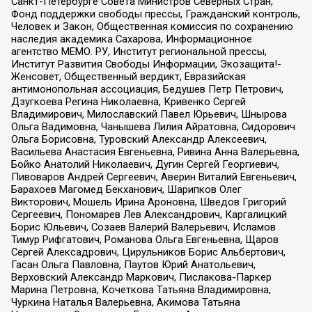
Санкт-Петербурге Совета Министров Северных Стран,
Фонд поддержки свободы прессы, Гражданский контроль,
Человек и Закон, Общественная комиссия по сохранению
наследия академика Сахарова, Информационное
агентство МЕМО. РУ, Институт региональной прессы,
Институт Развития Свободы Информации, Экозащита!-
Женсовет, Общественный вердикт, Евразийская
антимонопольная ассоциация, Бедушев Петр Петрович,
Дзугкоева Регина Николаевна, Кривенко Сергей
Владимирович, Милославский Павел Юрьевич, Шнырова
Ольга Вадимовна, Чанышева Лилия Айратовна, Сидорович
Ольга Борисовна, Туровский Александр Алексеевич,
Васильева Анастасия Евгеньевна, Ривина Анна Валерьевна,
Бойко Анатолий Николаевич, Дугин Сергей Георгиевич,
Пивоваров Андрей Сергеевич, Аверин Виталий Евгеньевич,
Барахоев Магомед Бекханович, Шарипков Олег
Викторович, Мошель Ирина Ароновна, Шведов Григорий
Сергеевич, Пономарев Лев Александрович, Каргалицкий
Борис Юльевич, Созаев Валерий Валерьевич, Исламов
Тимур Рифгатович, Романова Ольга Евгеньевна, Щаров
Сергей Алексадрович, Цирульников Борис Альбертович,
Гасан Ольга Павловна, Паутов Юрий Анатольевич,
Верховский Александр Маркович, Пислакова-Паркер
Марина Петровна, Кочеткова Татьяна Владимировна,
Чуркина Наталья Валерьевна, Акимова Татьяна