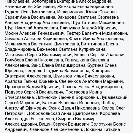
Николаевна, Золотарева Екатерина Александровна,
Рачинский Ян Збигневич, Жемкова Елена Борисовна,
Гудков Лев Дмитриевич, Илларионова Юлия Юрьевна,
Саранг Анна Васильевна, Захарова Светлана Сергеевна,
Аверин Владимир Анатольевич, Щур Татьяна Михайловна,
Щур Николай Алексеевич, Блинушов Андрей Юрьевич,
Мосин Алексей Геннадьевич, Гефтер Валентин Михайлович,
Симонов Алексей Кириллович, Флиге Ирина Анатольевна,
Мельникова Валентина Дмитриевна, Вититинова Елена
Владимировна, Баженова Светлана Куприяновна,
Максимов Сергей Владимирович, Беляев Сергей Иванович,
Голубева Елена Николаевна, Ганнушкина Светлана
Алексеевна, Закс Елена Владимировна, Буртина Елена
Юрьевна, Гендель Людмила Залмановна, Кокорина
Екатерина Алексеевна, Шуманов Илья Вячеславович,
Арапова Галина Юрьевна, Свечников Анатолий Мариевич,
Прохоров Вадим Юрьевич, Шахова Елена Владимировна,
Подузов Сергей Васильевич, Протасова Ирина
Вячеславовна, Литинский Леонид Борисович, Лукашевский
Сергей Маркович, Бахмин Вячеслав Иванович, Шабад
Анатолий Ефимович, Сухих Дарья Николаевна, Орлов Олег
Петрович, Добровольская Анна Дмитриевна, Королева
Александра Евгеньевна, Смирнов Владимир
Александрович, Вицин Сергей Ефимович, Золотухин Борис
Андреевич, Левинсон Лев Семенович, Локшина Татьяна