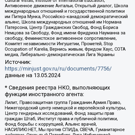
Cultural Vistas, Institute of International Education,
Антивоенное движение Антальи, Открытый диалог, Школа
международных отношений и государственной политики
им Питера Мунка, Российско-канадский демократический
альянс, Школа международных отношений им Нормана
Патерсона, Центр Гражданских Свобод, Фонд Бориса
Немцова за Свободу, Фонд имени Фридриха Науманна за
свободу, Феминистское антивоенное сопротивление,
Комитет независимости Ингушетии, Прометей, Stop
Occupation of Karelia, Вернись живым, Фридом Хаус, СОТА
медиа, Либерально-демократическая Лига Украины
Источник:
https://minjust.gov.ru/ru/documents/7756/
данные на
13.05.2024
* Сведения реестра НКО, выполняющих
функции иностранного агента:
Лилит, Правозащитная группа Гражданин.Армия.Право,
Нижегородский центр немецкой и европейской культуры,
Центр гендерных исследований, Фонд защиты прав
граждан Штаб, Институт права и публичной политики,
Фонд борьбы с коррупцией, Альянс врачей,
НАСИЛИЮ.НЕТ, Мы против СПИДа, СВЕЧА, Гуманитарное