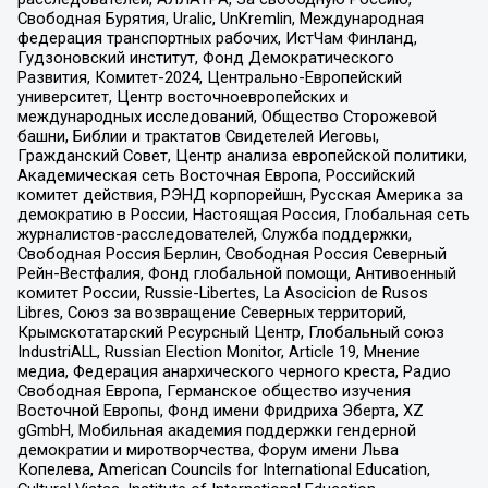
Свободная Бурятия, Uralic, UnKremlin, Международная
федерация транспортных рабочих, ИстЧам Финланд,
Гудзоновский институт, Фонд Демократического
Развития, Комитет-2024, Центрально-Европейский
университет, Центр восточноевропейских и
международных исследований, Общество Сторожевой
башни, Библии и трактатов Свидетелей Иеговы,
Гражданский Совет, Центр анализа европейской политики,
Академическая сеть Восточная Европа, Российский
комитет действия, РЭНД корпорейшн, Русская Америка за
демократию в России, Настоящая Россия, Глобальная сеть
журналистов-расследователей, Служба поддержки,
Свободная Россия Берлин, Свободная Россия Северный
Рейн-Вестфалия, Фонд глобальной помощи, Антивоенный
комитет России, Russie-Libertes, La Asocicion de Rusos
Libres, Союз за возвращение Северных территорий,
Крымскотатарский Ресурсный Центр, Глобальный союз
IndustriALL, Russian Election Monitor, Article 19, Мнение
медиа, Федерация анархического черного креста, Радио
Свободная Европа, Германское общество изучения
Восточной Европы, Фонд имени Фридриха Эберта, XZ
gGmbH, Мобильная академия поддержки гендерной
демократии и миротворчества, Форум имени Льва
Копелева, American Councils for International Education,