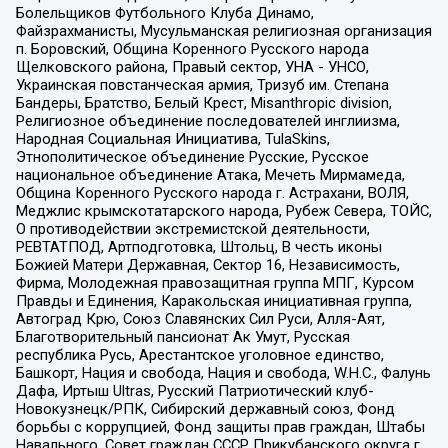
Болельщиков Футбольного Клуба Динамо,
Файзрахманисты, Мусульманская религиозная организация
п. Боровский, Община Коренного Русского народа
Щелковского района, Правый сектор, УНА - УНСО,
Украинская повстанческая армия, Тризуб им. Степана
Бандеры, Братство, Белый Крест, Misanthropic division,
Религиозное объединение последователей инглиизма,
Народная Социальная Инициатива, TulaSkins,
Этнополитическое объединение Русские, Русское
национальное объединение Атака, Мечеть Мирмамеда,
Община Коренного Русского народа г. Астрахани, ВОЛЯ,
Меджлис крымскотатарского народа, Рубеж Севера, ТОЙС,
О противодействии экстремистской деятельности,
РЕВТАТПОД, Артподготовка, Штольц, В честь иконы
Божией Матери Державная, Сектор 16, Независимость,
Фирма, Молодежная правозащитная группа МПГ, Курсом
Правды и Единения, Каракольская инициативная группа,
Автоград Крю, Союз Славянских Сил Руси, Алля-Аят,
Благотворительный пансионат Ак Умут, Русская
республика Русь, Арестантское уголовное единство,
Башкорт, Нация и свобода, Нация и свобода, W.H.С., Фалунь
Дафа, Иртыш Ultras, Русский Патриотический клуб-
Новокузнецк/РПК, Сибирский державный союз, Фонд
борьбы с коррупцией, Фонд защиты прав граждан, Штабы
Навального, Совет граждан СССР Прикубанского округа г.