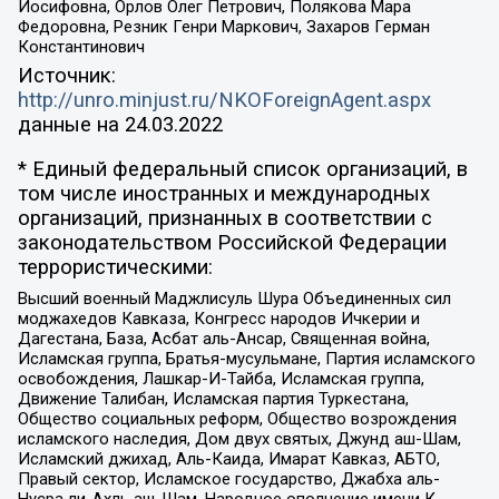
Иосифовна, Орлов Олег Петрович, Полякова Мара
Федоровна, Резник Генри Маркович, Захаров Герман
Константинович
Источник:
http://unro.minjust.ru/NKOForeignAgent.aspx
данные на
24.03.2022
* Единый федеральный список организаций, в
том числе иностранных и международных
организаций, признанных в соответствии с
законодательством Российской Федерации
террористическими:
Высший военный Маджлисуль Шура Объединенных сил
моджахедов Кавказа, Конгресс народов Ичкерии и
Дагестана, База, Асбат аль-Ансар, Священная война,
Исламская группа, Братья-мусульмане, Партия исламского
освобождения, Лашкар-И-Тайба, Исламская группа,
Движение Талибан, Исламская партия Туркестана,
Общество социальных реформ, Общество возрождения
исламского наследия, Дом двух святых, Джунд аш-Шам,
Исламский джихад, Аль-Каида, Имарат Кавказ, АБТО,
Правый сектор, Исламское государство, Джабха аль-
Нусра ли-Ахль аш-Шам, Народное ополчение имени К.