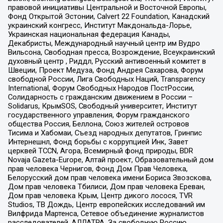
правовой инициативы Центральной и Восточной Европы,
Фонд Открытой Эстонии, Calvert 22 Foundation, Канадский
украинский конгресс, Институт Макдональда-Лорье,
Украинская национальная федерация Канады,
Декабристы, Международный научный центр им Вудро
Вильсона, Свободная пресса, Возрождение, Всеукраинский
духовный центр , Риддл, Русский антивоенный комитет в
Швеции, Проект Медуза, Фонд Андрея Сахарова, Форум
свободной России, Лига Свободных Наций, Transparеncy
International, Форум Свободных Народов ПостРоссии,
Солидарность с гражданским движением в России –
Solidarus, КрымSOS, Свободный университет, Институт
государственного управления, Форум гражданского
общества Россия, Беллона, Союз жителей островов
Тисима и Хабомаи, Съезд народных депутатов, Гринпис
Интернешнл, Фонд борьбы с коррупцией Инк, Завет
церквей TCCN, Агора, Всемирный фонд природы, BDR
Novaja Gazeta-Europe, Алтай проект, Образовательный дом
прав человека Чернигов, Фонд Дом Прав Человека,
Белорусский дом прав человека имени Бориса Звозскова,
Дом прав человека Тбилиси, Дом прав человека Ереван,
Дом прав человека Крым, Центр дикого лосося, TVR
Studios, ТВ Дождь, Центр европейских исследований им
Вилфрида Мартенса, Сетевое объединение журналистов
расследователей, АЛЛАТРА, За свободную Россию,