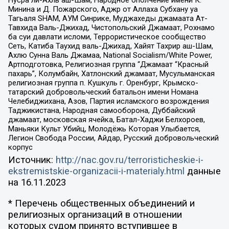
Минина и Д. Пожарского, Аджр от Аллаха Субхану уа
Тагьаля SHAM, АУМ Синрике, Муджахеды джамаата Ат-
Тавхида Валь-Джихад, Чистопольский Джамаат, Рохнамо
ба суи давлати исломи, Террористическое сообщество
Сеть, Катиба Таухид валь-Джихад, Хайят Тахрир аш-Шам,
Ахлю Сунна Валь Джамаа, National Socialism/White Power,
Артподготовка, Религиозная группа “Джамаат “Красный
пахарь”, Колумбайн, Хатлонский джамаат, Мусульманская
религиозная группа п. Кушкуль г. Оренбург, Крымско-
татарский добровольческий батальон имени Номана
Челебиджихана, Азов, Партия исламского возрождения
Таджикистана, Народная самооборона, Дуббайский
джамаат, московская ячейка, Батал-Хаджи Белхороев,
Маньяки Культ Убийц, Молодёжь Которая Улыбается,
Легион Свобода России, Айдар, Русский добровольческий
корпус
Источник:
http://nac.gov.ru/terroristicheskie-i-
ekstremistskie-organizacii-i-materialy.html
данные
на
16.11.2023
* Перечень общественных объединений и
религиозных организаций в отношении
которых судом принято вступившее в