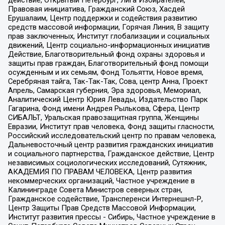
действие, Открытый Петербург, Лига Избирателей,
Правовая инициатива, Гражданский Союз, Хасдей
Ерушалаим, Центр поддержки и содействия развитию
средств массовой информации, Горячая Линия, В защиту
прав заключенных, Институт глобализации и социальных
движений, Центр социально-информационных инициатив
Действие, Благотворительный фонд охраны здоровья и
защиты прав граждан, Благотворительный фонд помощи
осужденным и их семьям, Фонд Тольятти, Новое время,
Серебряная тайга, Так-Так-Так, Сова, центр Анна, Проект
Апрель, Самарская губерния, Эра здоровья, Мемориал,
Аналитический Центр Юрия Левады, Издательство Парк
Гагарина, Фонд имени Андрея Рылькова, Сфера, Центр
СИБАЛЬТ, Уральская правозащитная группа, Женщины
Евразии, Институт прав человека, Фонд защиты гласности,
Российский исследовательский центр по правам человека,
Дальневосточный центр развития гражданских инициатив
и социального партнерства, Гражданское действие, Центр
независимых социологических исследований, Сутяжник,
АКАДЕМИЯ ПО ПРАВАМ ЧЕЛОВЕКА, Центр развития
некоммерческих организаций, Частное учреждение в
Калининграде Совета Министров северных стран,
Гражданское содействие, Трансперенси Интернешнл-Р,
Центр Защиты Прав Средств Массовой Информации,
Институт развития прессы - Сибирь, Частное учреждение в