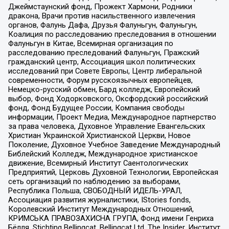
Джеймстаунский фонд, Прожект Хармони, Родники
дракона, Врачи против насильственного извлечения
органов, Фалунь Дафа, Друзья Фалуньгун, Фалуньгун,
Коалиция по расследованию преследования в отношении
Фалуньгун в Китае, Всемирная организация по
расследованию преследований Фалуньгун, Пражский
гражданский центр, Ассоциация школ политических
исследований при Совете Европы, Центр либеральной
современности, Форум русскоязычных европейцев,
Немецко-русский обмен, Бард колледж, Европейский
выбор, Фонд Ходорковского, Оксфордский российский
фонд, Фонд Будущее России, Компания свободы
информации, Проект Медиа, Международное партнерство
за права человека, Духовное Управление Евангельских
Христиан Украинской Христианской Церкви, Новое
Поколение, Духовное Учебное Заведение Международный
Библейский Колледж, Международное христианское
движение, Всемирный Институт Саентологических
Предприятий, Церковь Духовной Технологии, Европейская
сеть организаций по наблюдению за выборами,
Республика Польша, СВОБОДНЫЙ ИДЕЛЬ-УРАЛ,
Ассоциация развития журналистики, IStories fonds,
Королевский Институт Международных Отношений,
КРИМСЬКА ПРАВОЗАХИСНА ГРУПА, Фонд имени Генриха
Бёлля, Stichting Bellingcat, Bellingcat Ltd, The Insider, Институт