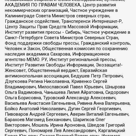
АКАДЕМИЯ ПО ПРАВАМ ЧЕЛОВЕКА, Центр развития
некоммерческих организаций, Частное учреждение в
Калининграде Совета Министров северных стран,
Гражданское содействие, Трансперенси Интернешнл-Р,
Центр Защиты Прав Средств Массовой Информации,
Институт развития прессы - Сибирь, Частное учреждение в
Санкт-Петербурге Совета Министров Северных Стран,
Фонд поддержки свободы прессы, Гражданский контроль,
Человек и Закон, Общественная комиссия по сохранению
наследия академика Сахарова, Информационное
агентство МЕМО. РУ, Институт региональной прессы,
Институт Развития Свободы Информации, Экозащита!-
Женсовет, Общественный вердикт, Евразийская
антимонопольная ассоциация, Бедушев Петр Петрович,
Дзугкоева Регина Николаевна, Кривенко Сергей
Владимирович, Милославский Павел Юрьевич, Шнырова
Ольга Вадимовна, Чанышева Лилия Айратовна, Сидорович
Ольга Борисовна, Туровский Александр Алексеевич,
Васильева Анастасия Евгеньевна, Ривина Анна Валерьевна,
Бойко Анатолий Николаевич, Дугин Сергей Георгиевич,
Пивоваров Андрей Сергеевич, Аверин Виталий Евгеньевич,
Барахоев Магомед Бекханович, Шарипков Олег
Викторович, Мошель Ирина Ароновна, Шведов Григорий
Сергеевич, Пономарев Лев Александрович, Каргалицкий