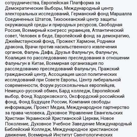
сотрудничества, Европейская Платформа за
Демократические Выборы, Международный центр
электоральных исследований, Германский фонд Маршалла
Соединенных Штатов, Тихоокеанский центр защиты
окружающей среды и природных ресурсов, Свободная
Россия, Всемирный конгресс украинцев, Атлантический
совет, Человек в беде, Европейский фонд за демократию,
Джеймстаунский фонд, Прожект Хармони, Родники
дракона, Врачи против насильственного извлечения
органов, Фалунь Дафа, Друзья Фалуньгун, Фалуньгун,
Коалиция по расследованию преследования в отношении
Фалуньгун в Китае, Всемирная организация по
расследованию преследований Фалуньгун, Пражский
гражданский центр, Ассоциация школ политических
исследований при Совете Европы, Центр либеральной
современности, Форум русскоязычных европейцев,
Немецко-русский обмен, Бард колледж, Европейский
выбор, Фонд Ходорковского, Оксфордский российский
фонд, Фонд Будущее России, Компания свободы
информации, Проект Медиа, Международное партнерство
за права человека, Духовное Управление Евангельских
Христиан Украинской Христианской Церкви, Новое
Поколение, Духовное Учебное Заведение Международный
Библейский Колледж, Международное христианское
движение, Всемирный Институт Саентологических