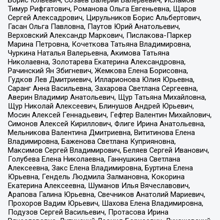
Борис Юльевич, Созаев Валерий Валерьевич, Исламов
Тимур Рифгатович, Романова Ольга Евгеньевна, Щаров
Сергей Алексадрович, Цирульников Борис Альбертович,
Гасан Ольга Павловна, Паутов Юрий Анатольевич,
Верховский Александр Маркович, Пислакова-Паркер
Марина Петровна, Кочеткова Татьяна Владимировна,
Чуркина Наталья Валерьевна, Акимова Татьяна
Николаевна, Золотарева Екатерина Александровна,
Рачинский Ян Збигневич, Жемкова Елена Борисовна,
Гудков Лев Дмитриевич, Илларионова Юлия Юрьевна,
Саранг Анна Васильевна, Захарова Светлана Сергеевна,
Аверин Владимир Анатольевич, Щур Татьяна Михайловна,
Щур Николай Алексеевич, Блинушов Андрей Юрьевич,
Мосин Алексей Геннадьевич, Гефтер Валентин Михайлович,
Симонов Алексей Кириллович, Флиге Ирина Анатольевна,
Мельникова Валентина Дмитриевна, Вититинова Елена
Владимировна, Баженова Светлана Куприяновна,
Максимов Сергей Владимирович, Беляев Сергей Иванович,
Голубева Елена Николаевна, Ганнушкина Светлана
Алексеевна, Закс Елена Владимировна, Буртина Елена
Юрьевна, Гендель Людмила Залмановна, Кокорина
Екатерина Алексеевна, Шуманов Илья Вячеславович,
Арапова Галина Юрьевна, Свечников Анатолий Мариевич,
Прохоров Вадим Юрьевич, Шахова Елена Владимировна,
Подузов Сергей Васильевич, Протасова Ирина