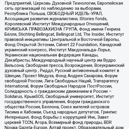
Предприятий, Церковь Духовной Технологии, Европейская
сеть организаций по наблюдению за выборами,
Республика Польша, СВОБОДНЫЙ ИДЕЛЬ-УРАЛ,
Ассоциация развития журналистики, IStories fonds,
Королевский Институт Международных Отношений,
КРИМСЬКА ПРАВОЗАХИСНА ГРУПА, Фонд имени Генриха
Бёлля, Stichting Bellingcat, Bellingcat Ltd, The Insider, Институт
правовой инициативы Центральной и Восточной Европы,
Фонд Открытой Эстонии, Calvert 22 Foundation, Канадский
украинский конгресс, Институт Макдональда-Лорье,
Украинская национальная федерация Канады,
Декабристы, Международный научный центр им Вудро
Вильсона, Свободная пресса, Возрождение, Всеукраинский
духовный центр , Риддл, Русский антивоенный комитет в
Швеции, Проект Медуза, Фонд Андрея Сахарова, Форум
свободной России, Лига Свободных Наций, Transparеncy
International, Форум Свободных Народов ПостРоссии,
Солидарность с гражданским движением в России –
Solidarus, КрымSOS, Свободный университет, Институт
государственного управления, Форум гражданского
общества Россия, Беллона, Союз жителей островов
Тисима и Хабомаи, Съезд народных депутатов, Гринпис
Интернешнл, Фонд борьбы с коррупцией Инк, Завет
церквей TCCN, Агора, Всемирный фонд природы, BDR
Novaja Gazeta-Europe, Алтай проект, Образовательный дом