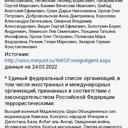
Вячеславовна, Литинский Леонид Борисович, Лукашевский
Сергей Маркович, Бахмин Вячеслав Иванович, Шабад
Анатолий Ефимович, Сухих Дарья Николаевна, Орлов Олег
Петрович, Добровольская Анна Дмитриевна, Королева
Александра Евгеньевна, Смирнов Владимир
Александрович, Вицин Сергей Ефимович, Золотухин Борис
Андреевич, Левинсон Лев Семенович, Локшина Татьяна
Иосифовна, Орлов Олег Петрович, Полякова Мара
Федоровна, Резник Генри Маркович, Захаров Герман
Константинович
Источник:
http://unro.minjust.ru/NKOForeignAgent.aspx
данные на
24.03.2022
* Единый федеральный список организаций, в
том числе иностранных и международных
организаций, признанных в соответствии с
законодательством Российской Федерации
террористическими:
Высший военный Маджлисуль Шура Объединенных сил
моджахедов Кавказа, Конгресс народов Ичкерии и
Дагестана, База, Асбат аль-Ансар, Священная война,
Исламская группа, Братья-мусульмане, Партия исламского