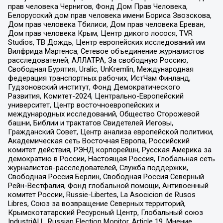
прав человека Чернигов, Фонд Дом Прав Человека,
Белорусский дом прав человека имени Бориса Звозскова,
Дом прав человека Тбилиси, Дом прав человека Ереван,
Дом прав человека Крым, Центр дикого лосося, TVR
Studios, ТВ Дождь, Центр европейских исследований им
Вилфрида Мартенса, Сетевое объединение журналистов
расследователей, АЛЛАТРА, За свободную Россию,
Свободная Бурятия, Uralic, UnKremlin, Международная
федерация транспортных рабочих, ИстЧам Финланд,
Гудзоновский институт, Фонд Демократического
Развития, Комитет-2024, Центрально-Европейский
университет, Центр восточноевропейских и
международных исследований, Общество Сторожевой
башни, Библии и трактатов Свидетелей Иеговы,
Гражданский Совет, Центр анализа европейской политики,
Академическая сеть Восточная Европа, Российский
комитет действия, РЭНД корпорейшн, Русская Америка за
демократию в России, Настоящая Россия, Глобальная сеть
журналистов-расследователей, Служба поддержки,
Свободная Россия Берлин, Свободная Россия Северный
Рейн-Вестфалия, Фонд глобальной помощи, Антивоенный
комитет России, Russie-Libertes, La Asocicion de Rusos
Libres, Союз за возвращение Северных территорий,
Крымскотатарский Ресурсный Центр, Глобальный союз
IndustriALL, Russian Election Monitor, Article 19, Мнение