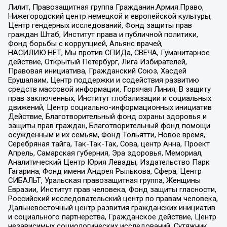
Лилит, Правозащитная группа Гражданин.Армия.Право,
Нижегородский центр немецкой и европейской культуры,
Центр гендерных исследований, Фонд защиты прав
граждан Штаб, Институт права и публичной политики,
Фонд борьбы с коррупцией, Альянс врачей,
НАСИЛИЮ.НЕТ, Мы против СПИДа, СВЕЧА, Гуманитарное
действие, Открытый Петербург, Лига Избирателей,
Правовая инициатива, Гражданский Союз, Хасдей
Ерушалаим, Центр поддержки и содействия развитию
средств массовой информации, Горячая Линия, В защиту
прав заключенных, Институт глобализации и социальных
движений, Центр социально-информационных инициатив
Действие, Благотворительный фонд охраны здоровья и
защиты прав граждан, Благотворительный фонд помощи
осужденным и их семьям, Фонд Тольятти, Новое время,
Серебряная тайга, Так-Так-Так, Сова, центр Анна, Проект
Апрель, Самарская губерния, Эра здоровья, Мемориал,
Аналитический Центр Юрия Левады, Издательство Парк
Гагарина, Фонд имени Андрея Рылькова, Сфера, Центр
СИБАЛЬТ, Уральская правозащитная группа, Женщины
Евразии, Институт прав человека, Фонд защиты гласности,
Российский исследовательский центр по правам человека,
Дальневосточный центр развития гражданских инициатив
и социального партнерства, Гражданское действие, Центр
независимых социологических исследований, Сутяжник,