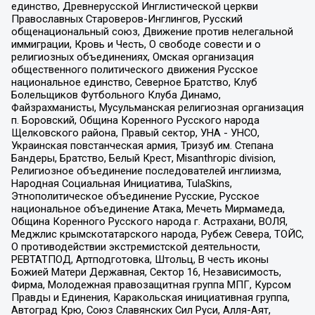
единство, Древнерусской Инглистической церкви
Православных Староверов-Инглингов, Русский
общенациональный союз, Движение против нелегальной
иммиграции, Кровь и Честь, О свободе совести и о
религиозных объединениях, Омская организация
общественного политического движения Русское
национальное единство, Северное Братство, Клуб
Болельщиков Футбольного Клуба Динамо,
Файзрахманисты, Мусульманская религиозная организация
п. Боровский, Община Коренного Русского народа
Щелковского района, Правый сектор, УНА - УНСО,
Украинская повстанческая армия, Тризуб им. Степана
Бандеры, Братство, Белый Крест, Misanthropic division,
Религиозное объединение последователей инглиизма,
Народная Социальная Инициатива, TulaSkins,
Этнополитическое объединение Русские, Русское
национальное объединение Атака, Мечеть Мирмамеда,
Община Коренного Русского народа г. Астрахани, ВОЛЯ,
Меджлис крымскотатарского народа, Рубеж Севера, ТОЙС,
О противодействии экстремистской деятельности,
РЕВТАТПОД, Артподготовка, Штольц, В честь иконы
Божией Матери Державная, Сектор 16, Независимость,
Фирма, Молодежная правозащитная группа МПГ, Курсом
Правды и Единения, Каракольская инициативная группа,
Автоград Крю, Союз Славянских Сил Руси, Алля-Аят,