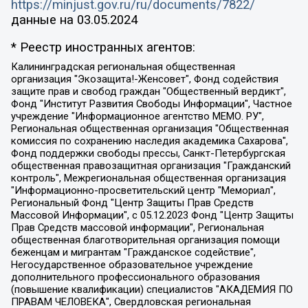
https://minjust.gov.ru/ru/documents/7822/
данные на
03.05.2024
* Реестр иностранных агентов:
Калининградская региональная общественная организация "Экозащита!-Женсовет", Фонд содействия защите прав и свобод граждан "Общественный вердикт", Фонд "Институт Развития Свободы Информации", Частное учреждение "Информационное агентство МЕМО. РУ", Региональная общественная организация "Общественная комиссия по сохранению наследия академика Сахарова", Фонд поддержки свободы прессы, Санкт-Петербургская общественная правозащитная организация "Гражданский контроль", Межрегиональная общественная организация "Информационно-просветительский центр "Мемориал", Региональный Фонд "Центр Защиты Прав Средств Массовой Информации", с 05.12.2023 Фонд "Центр Защиты Прав Средств массовой информации", Региональная общественная благотворительная организация помощи беженцам и мигрантам "Гражданское содействие", Негосударственное образовательное учреждение дополнительного профессионального образования (повышение квалификации) специалистов "АКАДЕМИЯ ПО ПРАВАМ ЧЕЛОВЕКА", Свердловская региональная общественная организация "Сутяжник", Автономная некоммерческая организация "Центр независимых социологических исследований", Союз общественных объединений "Российский исследовательский центр по правам человека", Региональное общественное учреждение научно-информационный центр "МЕМОРИАЛ", Некоммерческая организация "Фонд защиты гласности", Автономная некоммерческая организация "Институт прав человека", Городская общественная организация "Екатеринбургское общество "МЕМОРИАЛ", Городская общественная организация "Рязанское историко-просветительское и правозащитное общество "Мемориал" (Рязанский Мемориал), Челябинский региональный орган общественной самодеятельности – женское общественное объединение "Женщины Евразии", Челябинский региональный орган общественной самодеятельности "Уральская правозащитная группа", Фонд содействия защите здоровья и социальной справедливости имени Андрея Рылькова, Автономная Некоммерческая Организация "Аналитический Центр Юрия Левады", Автономная некоммерческая организация социальной поддержки населения "Проект Апрель", Региональная общественная организация помощи женщинам и детям, находящимся в кризисной ситуации "Информационно-методический центр "Анна", Фонд содействия развитию массовых коммуникаций и правовому просвещению "Так-так-Так", Фонд содействия устойчивому развитию "Серебряная тайга", Свердловский региональный общественный фонд социальных проектов "Новое время", "Idel.Реалии", Кавказ.Реалии, Крым.Реалии, Телеканал Настоящее Время, Татаро-башкирская служба Радио Свобода (Azatliq Radiosi), Радио Свободная Европа/Радио Свобода (PCE/PC), "Сибирь.Реалии", "Фактограф", Благотворительный фонд помощи осужденным и их семьям, Автономная некоммерческая организация "Институт глобализации и социальных движений", Фонд "В защиту прав заключенных", Частное учреждение "Центр поддержки и содействия развитию средств массовой информации", Пензенский региональный общественный благотворительный фонд "Гражданский союз", "Север.Реалии", Некоммерческая организация Фонд "Правовая инициатива", Общество с ограниченной ответственностью "Радио Свободная Европа/Радио Свобода", Чешское информационное агентство "MEDIUM-ORIENT", Красноярская региональная общественная организация "Мы против СПИДа", Камалягин Денис Николаевич, Маркелов Сергей Евгеньевич, Пономарев Лев Александрович, Савицкая Людмила Алексеевна, Автономная некоммерческая организация "Центр по работе с проблемой насилия "НАСИЛИЮ.НЕТ", Межрегиональный профессиональный союз работников здравоохранения "Альянс врачей", Юридическое лицо, зарегистрированное в Латвийской Республике, SIA "Medusa Project" (регистрационный номер 40103797863, дата регистрации 10.06.2014), Некоммерческая организация "Фонд по борьбе с коррупцией", Автономная некоммерческая организация "Институт права и публичной политики", Баданин Роман Сергеевич, Гликин Максим Александрович, Железнова Мария Михайловна, Лукьянова Юлия Сергеевна, Маетная Елизавета Витальевна, Маняхин Петр Борисович, Чуракова Ольга Владимировна, Ярош Юлия Петровна, Юридическое лицо "The Insider SIA", зарегистрированное в Риге, Латвийская Республика (дата регистрации 26.06.2015), являющееся администратором доменного имени интернет-издания "The Insider SIA", https://theins.ru, Постернак Алексей Евгеньевич, Рубин Михаил Аркадьевич, Анин Роман Александрович, Юридическое лицо Istories fonds, зарегистрированное в Латвийской Республике (регистрационный номер 50008295751, дата регистрации 24.02.2020), Великовский Дмитрий Александрович, Долинина Ирина Николаевна, Мароховская Алеся Алексеевна, Шлейнов Роман Юрьевич, Шмагун Олеся Валентиновна, Общество с ограниченной ответственностью "Альтаир 2021", Общество с ограниченной ответственностью "Вега 2021", Общество с ограниченной ответственностью "Главный редактор 2021", Общество с ограниченной ответственностью "Ромашки монолит", Важенков Артем Валерьевич, Ивановская областная общественная организация "Центр гендерных исследований", Гурман Юрий Альбертович, Медиапроект "ОВД-Инфо", Егоров Владимир Владимирович, Жилинский Владимир Александрович, Общество с ограниченной ответственностью "ЗП", Иванова София Юрьевна, Карезина Инна Павловна, Кильтау Екатерина Викторовна, Петров Алексей Викторович, Пискунов Сергей Евгеньевич, Смирнов Сергей Сергеевич, Тихонов Михаил Сергеевич, Общество с ограниченной ответственностью "ЖУРНАЛИСТ-ИНОСТРАННЫЙ АГЕНТ", Арапова Галина Юрьевна, Вольтская Татьяна Анатольевна, Американская компания "Mason G.E.S. Anonymous Foundation" (США), являющаяся владельцем интернет-издания https://mnews.world/, Компания "Stichting Bellingcat", зарегистрированная в Нидерландах (дата регистрации 11.07.2018), Захаров Андрей Вячеславович, Клепиковская Екатерина Дмитриевна, Общество с ограниченной ответственностью "МЕМО", Перл Роман Александрович, Симонов Евгений Алексеевич, Соловьева Елена Анатольевна, Сотников Даниил Владимирович, Сурначева Елизавета Дмитриевна, Автономная некоммерческая организация по защите прав человека и информированию населения "Якутия – Наше Мнение", Общество с ограниченной ответственностью "Москоу диджитал медиа", с 26.01.2023 Общество с ограниченной ответственностью "Чайка Белые сады", Ветошкина Валерия Валерьевна, Заговора Максим Александрович, Межрегиональное общественное движение "Российская ЛГБТ - сеть", Оленичев Максим Владимирович, Павлов Иван Юрьевич, Скворцова Елена Сергеевна, Общество с ограниченной ответственностью "Как бы инагент", Кочетков Игорь Викторович, Общество с ограниченной ответственностью "Честные выборы", Еланчик Олег Александрович, Общество с ограниченной ответственностью "Нобелевский призыв", Гималова Регина Эмилевна, Григорьев Андрей Валерьевич, Григорьева Алина Александровна, Ассоциация по содействию защите прав призывников, альтернативнослужащих и военнослужащих "Правозащитная группа "Гражданин.Армия.Право", Хисамова Регина Фаритовна, Автономная некоммерческая организация по реализации социально-правовых программ "Лилит", Дальневосточное общественное движение "Маяк", Санкт-Петербургская ЛГБТ-инициативная группа "Выход", Инициативная группа ЛГБТ+ "Реверс", Алексеев Андрей Викторович, Бекбулатова Таисия Львовна, Беляев Иван Михайлович, Владыкина Елена Сергеевна, Гельман Марат Александрович, Никульшина Вероника Юрьевна, Толоконникова Надежда Андреевна, Шендерович Виктор Анатольевич, Общество с ограниченной ответственностью "Данное сообщение", Общество с ограниченной ответственностью Издательский дом "Новая глава", Айнбиндер Александра Александровна, Московский комьюнити-центр для ЛГБТ+инициатив, Благотворительный фонд развития филантропии, Deutsche Welle (Германия, Kurt-Schumacher-Strasse 3, 53113 Bonn), Борзунова Мария Михайловна, Воробьев Виктор Викторович, Голубева Анна Львовна, Константинова Алла Михайловна, Малкова Ирина Владимировна, Мурадов Мурад Абдулгалимович, Осетинская Елизавета Николаевна, Понасенков Евгений Николаевич, Ганапольский Матвей Юрьевич, Киселев Евгений Алексеевич, Борухович Ирина Григорьевна, Дремин Иван Тимофеевич, Дубровский Дмитрий Викторович, Красноярская региональная общественная организация поддержки и развития альтернативных образовательных технологий и межкультурных коммуникаций "ИНТЕРРА", Маяковская Екатерина Алексеевна, Фейгин Марк Захарович, Филимонов Андрей Викторович, Дзугкоева Регина Николаевна, Доброхотов Роман Александрович, Дудь Юрий Александрович, Елкин Сергей Владимирович, Кругликов Кирилл Игоревич, Сабунаева Мария Леонидовна, Семенов Алексей Владимирович, Шаинян Карен Багратович, Шульман Екатерина Михайловна, Асафьев Артур Валерьевич, Вахштайн Виктор Семенович, Венедиктов Алексей Алексеевич, Лушникова Екатерина Евгеньевна, Волков Леонид Михайлович, Невзоров Александр Глебович, Пархоменко Сергей Борисович, Сироткин Ярослав Николаевич, Кара-Мурза Владимир Владимирович, Баранова Наталья Владимировна, Гозман Леонид Яковлевич, Кагарлицкий Борис Юльевич, Климарев Михаил Валерьевич, Милов Владимир Станиславович, Автономная некоммерческая организация Краснодарский центр современного искусства "Типография", Моргенштерн Алишер Тагирович, Соболь Любовь Эдуардовна, Общество с ограниченной ответственностью "ЛИЗА НОРМ", Каспаров Гарри Кимович, Ходорковский Михаил Борисович, Общество с ограниченной ответственностью "Апрельские тезисы", Данилович Ирина Брониславовна, Кашин Олег Владимирович, Петров Николай Владимирович, Пивоваров Алексей Владимирович, Соколов Михаил Владимирович, Цветкова Юлия Владимировна, Чичваркин Евгений Александрович, Комитет против пыток/Команда против пыток, Общество с ограниченной ответственностью "Первый научный", Общество с ограниченной ответственностью "Вертолет и ко", Белоцерковская Вероника Борисовна, Кац Максим Евгеньевич, Лазарева Татьяна Юрьевна, Шаведдинов Руслан Табризович, Яшин Илья Валерьевич, Общество с ограниченной ответственностью "Иноагент ААВ", Алешковский Дмитрий Петрович, Альбац Евгения Марковна, Быков Дмитрий Львович, Галямина Юлия Евгеньевна, Лойко Сергей Леонидович, Мартынов Кирилл Константинович, Медведев Сергей Александрович, Крашенинников Федор Геннадиевич, Гордеева Катерина Вл