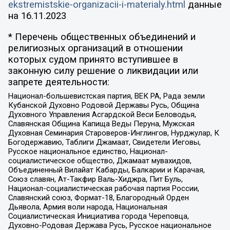
ekstremistskie-organizacii-i-materialy.html
данные
на
16.11.2023
* Перечень общественных объединений и
религиозных организаций в отношении
которых судом принято вступившее в
законную силу решение о ликвидации или
запрете деятельности:
Национал-большевистская партия, ВЕК РА, Рада земли
Кубанской Духовно Родовой Державы Русь, Община
Духовного Управления Асгардской Веси Беловодья,
Славянская Община Капища Веды Перуна, Мужская
Духовная Семинария Староверов-Инглингов, Нурджулар, К
Богодержавию, Таблиги Джамаат, Свидетели Иеговы,
Русское национальное единство, Национал-
социалистическое общество, Джамаат мувахидов,
Объединенный Вилайат Кабарды, Балкарии и Карачая,
Союз славян, Ат-Такфир Валь-Хиджра, Пит Буль,
Национал-социалистическая рабочая партия России,
Славянский союз, Формат-18, Благородный Орден
Дьявола, Армия воли народа, Национальная
Социалистическая Инициатива города Череповца,
Духовно-Родовая Держава Русь, Русское национальное