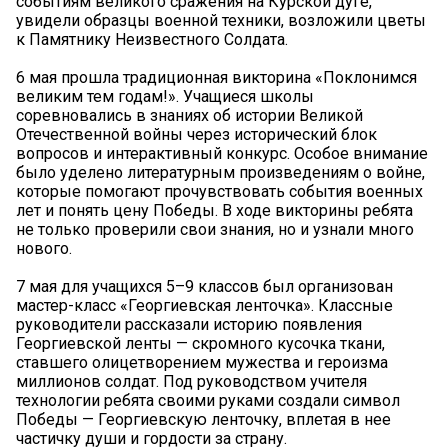
событиям великого сражения на Курской дуге,
увидели образцы военной техники, возложили цветы
к Памятнику Неизвестного Солдата.
6 мая прошла традиционная викторина «Поклонимся
великим тем годам!». Учащиеся школы
соревновались в знаниях об истории Великой
Отечественной войны через исторический блок
вопросов и интерактивный конкурс. Особое внимание
было уделено литературным произведениям о войне,
которые помогают прочувствовать события военных
лет и понять цену Победы. В ходе викторины ребята
не только проверили свои знания, но и узнали много
нового.
7 мая для учащихся 5–9 классов был организован
мастер-класс «Георгиевская ленточка». Классные
руководители рассказали историю появления
Георгиевской ленты — скромного кусочка ткани,
ставшего олицетворением мужества и героизма
миллионов солдат. Под руководством учителя
технологии ребята своими руками создали символ
Победы — Георгиевскую ленточку, вплетая в нее
частичку души и гордости за страну.