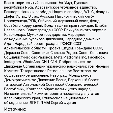
Благотворительный пансионат Ак Умут, Русская
республика Русь, Арестантское уголовное единство,
Башкорт, Нация и свобода, Нация и свобода, W.H.С., Фалунь
Дафа, Иртыш Ultras, Русский Патриотический клуб-
Новокузнецк/РПК, Сибирский державный союз, Фонд
борьбы с коррупцией, Фонд защиты прав граждан, Штабы
Навального, Совет граждан СССР Прикубанского округа г.
Краснодара, Мужское государство, Народное
объединение русского движения, Народное движение
Адат, Народный совет граждан РСФСР СССР
Архангельской области, Проект Штурм, Граждане СССР,
Держава Союз Советских Светлых Родов, Совет Советских
Социалистических Районов, Meta Platforms Inc, Facebook,
Instagram, WhatsApp, СИЧ-С14, Добровольческое
Движение Организации украинских националистов, Черный
Комитет, Татарстанское Региональное Всетатарское
общественное движение, Невоград, Молодежное
Демократическое Движение Весна, Верховный Совет
Татарской Автономной Советской Социалистической
Республики, Конгресс ойрат-калмыцкого народа,
Исполнительный комитет совета народных депутатов
Красноярского края, Этническое национальное
объединение, ЛГБТ, Я.МЫ Сергей Фургал
Источник: