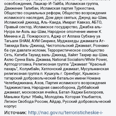
освобождения, Лашкар-И-Тайба, Исламская группа,
Движение Талибан, Исламская партия Туркестана,
Общество социальных реформ, Общество возрождения
исламского наследия, Дом двух святых, Джунд аш-Шам,
Исламский джихад, Аль-Каида, Имарат Кавказ, АБТО,
Правый сектор, Исламское государство, Джабха аль-
Нусра ли-Ахль аш-Шам, Народное ополчение имени К.
Минина и Д. Пожарского, Аджр от Аллаха Субхану уа
Тагьаля SHAM, АУМ Синрике, Муджахеды джамаата Ат-
Тавхида Валь-Джихад, Чистопольский Джамаат, Рохнамо
ба суи давлати исломи, Террористическое сообщество
Сеть, Катиба Таухид валь-Джихад, Хайят Тахрир аш-Шам,
Ахлю Сунна Валь Джамаа, National Socialism/White Power,
Артподготовка, Религиозная группа “Джамаат “Красный
пахарь”, Колумбайн, Хатлонский джамаат, Мусульманская
религиозная группа п. Кушкуль г. Оренбург, Крымско-
татарский добровольческий батальон имени Номана
Челебиджихана, Азов, Партия исламского возрождения
Таджикистана, Народная самооборона, Дуббайский
джамаат, московская ячейка, Батал-Хаджи Белхороев,
Маньяки Культ Убийц, Молодёжь Которая Улыбается,
Легион Свобода России, Айдар, Русский добровольческий
корпус
Источник:
http://nac.gov.ru/terroristicheskie-i-