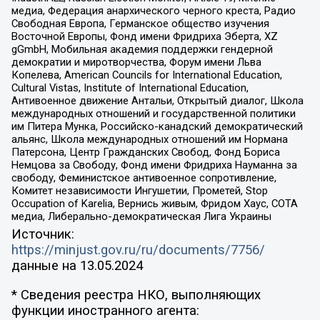
медиа, Федерация анархического черного креста, Радио
Свободная Европа, Германское общество изучения
Восточной Европы, Фонд имени Фридриха Эберта, XZ
gGmbH, Мобильная академия поддержки гендерной
демократии и миротворчества, Форум имени Льва
Копелева, American Councils for International Education,
Cultural Vistas, Institute of International Education,
Антивоенное движение Антальи, Открытый диалог, Школа
международных отношений и государственной политики
им Питера Мунка, Российско-канадский демократический
альянс, Школа международных отношений им Нормана
Патерсона, Центр Гражданских Свобод, Фонд Бориса
Немцова за Свободу, Фонд имени Фридриха Науманна за
свободу, Феминистское антивоенное сопротивление,
Комитет независимости Ингушетии, Прометей, Stop
Occupation of Karelia, Вернись живым, Фридом Хаус, СОТА
медиа, Либерально-демократическая Лига Украины
Источник:
https://minjust.gov.ru/ru/documents/7756/
данные на
13.05.2024
* Сведения реестра НКО, выполняющих
функции иностранного агента: