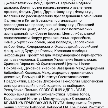
Джеймстаунский фонд, Прожект Хармони, Родники
дракона, Врачи против насильственного извлечения
органов, Фалунь Дафа, Друзья Фалуньгун, Фалуньгун,
Коалиция по расследованию преследования в отношении
Фалуньгун в Китае, Всемирная организация по
расследованию преследований Фалуньгун, Пражский
гражданский центр, Ассоциация школ политических
исследований при Совете Европы, Центр либеральной
современности, Форум русскоязычных европейцев,
Немецко-русский обмен, Бард колледж, Европейский
выбор, Фонд Ходорковского, Оксфордский российский
фонд, Фонд Будущее России, Компания свободы
информации, Проект Медиа, Международное партнерство
за права человека, Духовное Управление Евангельских
Христиан Украинской Христианской Церкви, Новое
Поколение, Духовное Учебное Заведение Международный
Библейский Колледж, Международное христианское
движение, Всемирный Институт Саентологических
Предприятий, Церковь Духовной Технологии, Европейская
сеть организаций по наблюдению за выборами,
Республика Польша, СВОБОДНЫЙ ИДЕЛЬ-УРАЛ,
Ассоциация развития журналистики, IStories fonds,
Королевский Институт Международных Отношений,
КРИМСЬКА ПРАВОЗАХИСНА ГРУПА, Фонд имени Генриха
Бёлля, Stichting Bellingcat, Bellingcat Ltd, The Insider, Институт