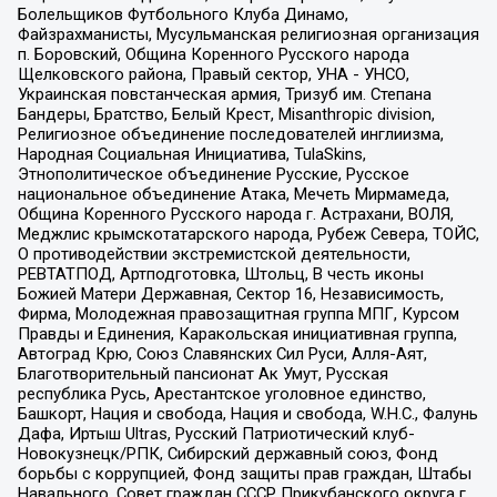
Болельщиков Футбольного Клуба Динамо,
Файзрахманисты, Мусульманская религиозная организация
п. Боровский, Община Коренного Русского народа
Щелковского района, Правый сектор, УНА - УНСО,
Украинская повстанческая армия, Тризуб им. Степана
Бандеры, Братство, Белый Крест, Misanthropic division,
Религиозное объединение последователей инглиизма,
Народная Социальная Инициатива, TulaSkins,
Этнополитическое объединение Русские, Русское
национальное объединение Атака, Мечеть Мирмамеда,
Община Коренного Русского народа г. Астрахани, ВОЛЯ,
Меджлис крымскотатарского народа, Рубеж Севера, ТОЙС,
О противодействии экстремистской деятельности,
РЕВТАТПОД, Артподготовка, Штольц, В честь иконы
Божией Матери Державная, Сектор 16, Независимость,
Фирма, Молодежная правозащитная группа МПГ, Курсом
Правды и Единения, Каракольская инициативная группа,
Автоград Крю, Союз Славянских Сил Руси, Алля-Аят,
Благотворительный пансионат Ак Умут, Русская
республика Русь, Арестантское уголовное единство,
Башкорт, Нация и свобода, Нация и свобода, W.H.С., Фалунь
Дафа, Иртыш Ultras, Русский Патриотический клуб-
Новокузнецк/РПК, Сибирский державный союз, Фонд
борьбы с коррупцией, Фонд защиты прав граждан, Штабы
Навального, Совет граждан СССР Прикубанского округа г.