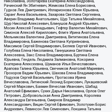
Николаевна, Золотарева Екатерина Александровна,
Рачинский Ян Збигневич, Жемкова Елена Борисовна,
Гудков Лев Дмитриевич, Илларионова Юлия Юрьевна,
Саранг Анна Васильевна, Захарова Светлана Сергеевна,
Аверин Владимир Анатольевич, Щур Татьяна Михайловна,
Щур Николай Алексеевич, Блинушов Андрей Юрьевич,
Мосин Алексей Геннадьевич, Гефтер Валентин Михайлович,
Симонов Алексей Кириллович, Флиге Ирина Анатольевна,
Мельникова Валентина Дмитриевна, Вититинова Елена
Владимировна, Баженова Светлана Куприяновна,
Максимов Сергей Владимирович, Беляев Сергей Иванович,
Голубева Елена Николаевна, Ганнушкина Светлана
Алексеевна, Закс Елена Владимировна, Буртина Елена
Юрьевна, Гендель Людмила Залмановна, Кокорина
Екатерина Алексеевна, Шуманов Илья Вячеславович,
Арапова Галина Юрьевна, Свечников Анатолий Мариевич,
Прохоров Вадим Юрьевич, Шахова Елена Владимировна,
Подузов Сергей Васильевич, Протасова Ирина
Вячеславовна, Литинский Леонид Борисович, Лукашевский
Сергей Маркович, Бахмин Вячеслав Иванович, Шабад
Анатолий Ефимович, Сухих Дарья Николаевна, Орлов Олег
Петрович, Добровольская Анна Дмитриевна, Королева
Александра Евгеньевна, Смирнов Владимир
Александрович, Вицин Сергей Ефимович, Золотухин Борис
Андреевич, Левинсон Лев Семенович, Локшина Татьяна