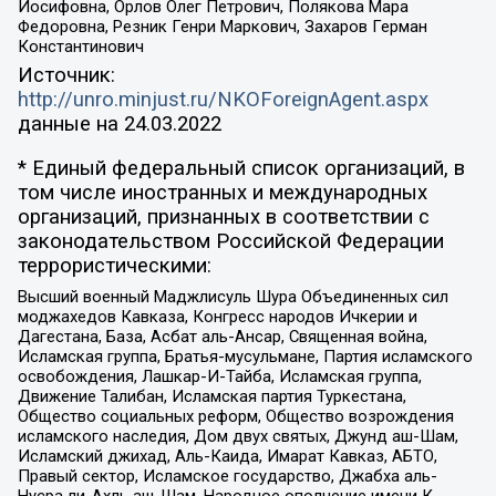
Иосифовна, Орлов Олег Петрович, Полякова Мара
Федоровна, Резник Генри Маркович, Захаров Герман
Константинович
Источник:
http://unro.minjust.ru/NKOForeignAgent.aspx
данные на
24.03.2022
* Единый федеральный список организаций, в
том числе иностранных и международных
организаций, признанных в соответствии с
законодательством Российской Федерации
террористическими:
Высший военный Маджлисуль Шура Объединенных сил
моджахедов Кавказа, Конгресс народов Ичкерии и
Дагестана, База, Асбат аль-Ансар, Священная война,
Исламская группа, Братья-мусульмане, Партия исламского
освобождения, Лашкар-И-Тайба, Исламская группа,
Движение Талибан, Исламская партия Туркестана,
Общество социальных реформ, Общество возрождения
исламского наследия, Дом двух святых, Джунд аш-Шам,
Исламский джихад, Аль-Каида, Имарат Кавказ, АБТО,
Правый сектор, Исламское государство, Джабха аль-
Нусра ли-Ахль аш-Шам, Народное ополчение имени К.