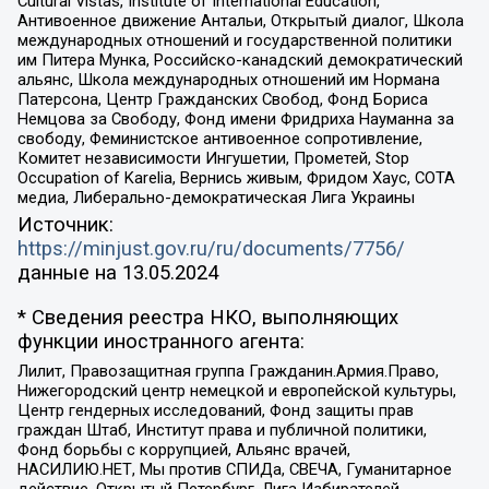
Cultural Vistas, Institute of International Education,
Антивоенное движение Антальи, Открытый диалог, Школа
международных отношений и государственной политики
им Питера Мунка, Российско-канадский демократический
альянс, Школа международных отношений им Нормана
Патерсона, Центр Гражданских Свобод, Фонд Бориса
Немцова за Свободу, Фонд имени Фридриха Науманна за
свободу, Феминистское антивоенное сопротивление,
Комитет независимости Ингушетии, Прометей, Stop
Occupation of Karelia, Вернись живым, Фридом Хаус, СОТА
медиа, Либерально-демократическая Лига Украины
Источник:
https://minjust.gov.ru/ru/documents/7756/
данные на
13.05.2024
* Сведения реестра НКО, выполняющих
функции иностранного агента:
Лилит, Правозащитная группа Гражданин.Армия.Право,
Нижегородский центр немецкой и европейской культуры,
Центр гендерных исследований, Фонд защиты прав
граждан Штаб, Институт права и публичной политики,
Фонд борьбы с коррупцией, Альянс врачей,
НАСИЛИЮ.НЕТ, Мы против СПИДа, СВЕЧА, Гуманитарное