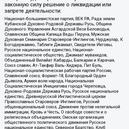
законную силу решение о ликвидации или
запрете деятельности:
Национал-большевистская партия, ВЕК РА, Рада земли
Кубанской Духовно Родовой Державы Русь, Община
Духовного Управления Асгардской Веси Беловодья,
Славянская Община Капища Веды Перуна, Мужская
Духовная Семинария Староверов-Инглингов, Нурджулар, К
Богодержавию, Таблиги Джамаат, Свидетели Иеговы,
Русское национальное единство, Национал-
социалистическое общество, Джамаат мувахидов,
Объединенный Вилайат Кабарды, Балкарии и Карачая,
Союз славян, Ат-Такфир Валь-Хиджра, Пит Буль,
Национал-социалистическая рабочая партия России,
Славянский союз, Формат-18, Благородный Орден
Дьявола, Армия воли народа, Национальная
Социалистическая Инициатива города Череповца,
Духовно-Родовая Держава Русь, Русское национальное
единство, Древнерусской Инглистической церкви
Православных Староверов-Инглингов, Русский
общенациональный союз, Движение против нелегальной
иммиграции, Кровь и Честь, О свободе совести и о
религиозных объединениях, Омская организация
общественного политического движения Русское
национальное единство, Северное Братство, Клуб