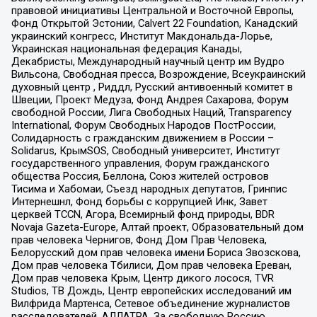
правовой инициативы Центральной и Восточной Европы,
Фонд Открытой Эстонии, Calvert 22 Foundation, Канадский
украинский конгресс, Институт Макдональда-Лорье,
Украинская национальная федерация Канады,
Декабристы, Международный научный центр им Вудро
Вильсона, Свободная пресса, Возрождение, Всеукраинский
духовный центр , Риддл, Русский антивоенный комитет в
Швеции, Проект Медуза, Фонд Андрея Сахарова, Форум
свободной России, Лига Свободных Наций, Transparеncy
International, Форум Свободных Народов ПостРоссии,
Солидарность с гражданским движением в России –
Solidarus, КрымSOS, Свободный университет, Институт
государственного управления, Форум гражданского
общества Россия, Беллона, Союз жителей островов
Тисима и Хабомаи, Съезд народных депутатов, Гринпис
Интернешнл, Фонд борьбы с коррупцией Инк, Завет
церквей TCCN, Агора, Всемирный фонд природы, BDR
Novaja Gazeta-Europe, Алтай проект, Образовательный дом
прав человека Чернигов, Фонд Дом Прав Человека,
Белорусский дом прав человека имени Бориса Звозскова,
Дом прав человека Тбилиси, Дом прав человека Ереван,
Дом прав человека Крым, Центр дикого лосося, TVR
Studios, ТВ Дождь, Центр европейских исследований им
Вилфрида Мартенса, Сетевое объединение журналистов
расследователей, АЛЛАТРА, За свободную Россию,