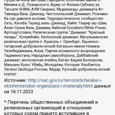
Минина и Д. Пожарского, Аджр от Аллаха Субхану уа
Тагьаля SHAM, АУМ Синрике, Муджахеды джамаата Ат-
Тавхида Валь-Джихад, Чистопольский Джамаат, Рохнамо
ба суи давлати исломи, Террористическое сообщество
Сеть, Катиба Таухид валь-Джихад, Хайят Тахрир аш-Шам,
Ахлю Сунна Валь Джамаа, National Socialism/White Power,
Артподготовка, Религиозная группа “Джамаат “Красный
пахарь”, Колумбайн, Хатлонский джамаат, Мусульманская
религиозная группа п. Кушкуль г. Оренбург, Крымско-
татарский добровольческий батальон имени Номана
Челебиджихана, Азов, Партия исламского возрождения
Таджикистана, Народная самооборона, Дуббайский
джамаат, московская ячейка, Батал-Хаджи Белхороев,
Маньяки Культ Убийц, Молодёжь Которая Улыбается,
Легион Свобода России, Айдар, Русский добровольческий
корпус
Источник:
http://nac.gov.ru/terroristicheskie-i-
ekstremistskie-organizacii-i-materialy.html
данные
на
16.11.2023
* Перечень общественных объединений и
религиозных организаций в отношении
которых судом принято вступившее в