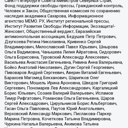
Санкт-Петербурге Совета Министров Северных Стран,
Фонд поддержки свободы прессы, Гражданский контроль,
Человек и Закон, Общественная комиссия по сохранению
наследия академика Сахарова, Информационное
агентство МЕМО. РУ, Институт региональной прессы,
Институт Развития Свободы Информации, Экозащита!-
Женсовет, Общественный вердикт, Евразийская
антимонопольная ассоциация, Бедушев Петр Петрович,
Дзугкоева Регина Николаевна, Кривенко Сергей
Владимирович, Милославский Павел Юрьевич, Шнырова
Ольга Вадимовна, Чанышева Лилия Айратовна, Сидорович
Ольга Борисовна, Туровский Александр Алексеевич,
Васильева Анастасия Евгеньевна, Ривина Анна Валерьевна,
Бойко Анатолий Николаевич, Дугин Сергей Георгиевич,
Пивоваров Андрей Сергеевич, Аверин Виталий Евгеньевич,
Барахоев Магомед Бекханович, Шарипков Олег
Викторович, Мошель Ирина Ароновна, Шведов Григорий
Сергеевич, Пономарев Лев Александрович, Каргалицкий
Борис Юльевич, Созаев Валерий Валерьевич, Исламов
Тимур Рифгатович, Романова Ольга Евгеньевна, Щаров
Сергей Алексадрович, Цирульников Борис Альбертович,
Гасан Ольга Павловна, Паутов Юрий Анатольевич,
Верховский Александр Маркович, Пислакова-Паркер
Марина Петровна, Кочеткова Татьяна Владимировна,
Чуркина Наталья Валерьевна, Акимова Татьяна