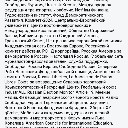
Свободная Бурятия, Uralic, UnKremlin, Международная
федерация транспортных рабочих, ИстЧам Финланд,
Гудзоновский институт, Фонд Демократического
Развития, Комитет-2024, Центрально-Европейский
университет, Центр восточноевропейских и
международных исследований, Общество Сторожевой
башни, Библии и трактатов Свидетелей Иеговы,
Гражданский Совет, Центр анализа европейской политики,
Академическая сеть Восточная Европа, Российский
комитет действия, РЭНД корпорейшн, Русская Америка за
демократию в России, Настоящая Россия, Глобальная сеть
журналистов-расследователей, Служба поддержки,
Свободная Россия Берлин, Свободная Россия Северный
Рейн-Вестфалия, Фонд глобальной помощи, Антивоенный
комитет России, Russie-Libertes, La Asocicion de Rusos
Libres, Союз за возвращение Северных территорий,
Крымскотатарский Ресурсный Центр, Глобальный союз
IndustriALL, Russian Election Monitor, Article 19, Мнение
медиа, Федерация анархического черного креста, Радио
Свободная Европа, Германское общество изучения
Восточной Европы, Фонд имени Фридриха Эберта, XZ
gGmbH, Мобильная академия поддержки гендерной
демократии и миротворчества, Форум имени Льва
Копелева, American Councils for International Education,