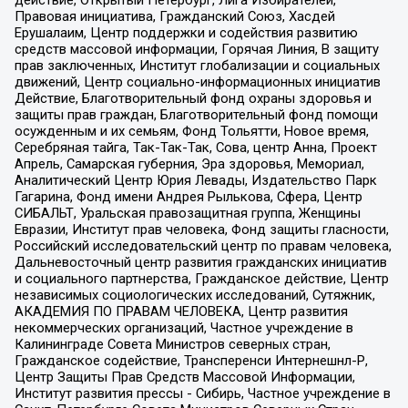
действие, Открытый Петербург, Лига Избирателей,
Правовая инициатива, Гражданский Союз, Хасдей
Ерушалаим, Центр поддержки и содействия развитию
средств массовой информации, Горячая Линия, В защиту
прав заключенных, Институт глобализации и социальных
движений, Центр социально-информационных инициатив
Действие, Благотворительный фонд охраны здоровья и
защиты прав граждан, Благотворительный фонд помощи
осужденным и их семьям, Фонд Тольятти, Новое время,
Серебряная тайга, Так-Так-Так, Сова, центр Анна, Проект
Апрель, Самарская губерния, Эра здоровья, Мемориал,
Аналитический Центр Юрия Левады, Издательство Парк
Гагарина, Фонд имени Андрея Рылькова, Сфера, Центр
СИБАЛЬТ, Уральская правозащитная группа, Женщины
Евразии, Институт прав человека, Фонд защиты гласности,
Российский исследовательский центр по правам человека,
Дальневосточный центр развития гражданских инициатив
и социального партнерства, Гражданское действие, Центр
независимых социологических исследований, Сутяжник,
АКАДЕМИЯ ПО ПРАВАМ ЧЕЛОВЕКА, Центр развития
некоммерческих организаций, Частное учреждение в
Калининграде Совета Министров северных стран,
Гражданское содействие, Трансперенси Интернешнл-Р,
Центр Защиты Прав Средств Массовой Информации,
Институт развития прессы - Сибирь, Частное учреждение в