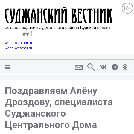
18+
world-weather.ru
world-weather.ru
Поздравляем Алёну
Дроздову, специалиста
Суджанского
Центрального Дома