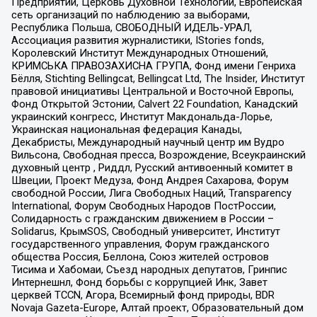
Предприятий, Церковь Духовной Технологии, Европейская
сеть организаций по наблюдению за выборами,
Республика Польша, СВОБОДНЫЙ ИДЕЛЬ-УРАЛ,
Ассоциация развития журналистики, IStories fonds,
Королевский Институт Международных Отношений,
КРИМСЬКА ПРАВОЗАХИСНА ГРУПА, Фонд имени Генриха
Бёлля, Stichting Bellingcat, Bellingcat Ltd, The Insider, Институт
правовой инициативы Центральной и Восточной Европы,
Фонд Открытой Эстонии, Calvert 22 Foundation, Канадский
украинский конгресс, Институт Макдональда-Лорье,
Украинская национальная федерация Канады,
Декабристы, Международный научный центр им Вудро
Вильсона, Свободная пресса, Возрождение, Всеукраинский
духовный центр , Риддл, Русский антивоенный комитет в
Швеции, Проект Медуза, Фонд Андрея Сахарова, Форум
свободной России, Лига Свободных Наций, Transparеncy
International, Форум Свободных Народов ПостРоссии,
Солидарность с гражданским движением в России –
Solidarus, КрымSOS, Свободный университет, Институт
государственного управления, Форум гражданского
общества Россия, Беллона, Союз жителей островов
Тисима и Хабомаи, Съезд народных депутатов, Гринпис
Интернешнл, Фонд борьбы с коррупцией Инк, Завет
церквей TCCN, Агора, Всемирный фонд природы, BDR
Novaja Gazeta-Europe, Алтай проект, Образовательный дом