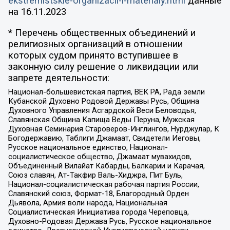
ekstremistskie-organizacii-i-materialy.html
данные
на
16.11.2023
* Перечень общественных объединений и
религиозных организаций в отношении
которых судом принято вступившее в
законную силу решение о ликвидации или
запрете деятельности:
Национал-большевистская партия, ВЕК РА, Рада земли
Кубанской Духовно Родовой Державы Русь, Община
Духовного Управления Асгардской Веси Беловодья,
Славянская Община Капища Веды Перуна, Мужская
Духовная Семинария Староверов-Инглингов, Нурджулар, К
Богодержавию, Таблиги Джамаат, Свидетели Иеговы,
Русское национальное единство, Национал-
социалистическое общество, Джамаат мувахидов,
Объединенный Вилайат Кабарды, Балкарии и Карачая,
Союз славян, Ат-Такфир Валь-Хиджра, Пит Буль,
Национал-социалистическая рабочая партия России,
Славянский союз, Формат-18, Благородный Орден
Дьявола, Армия воли народа, Национальная
Социалистическая Инициатива города Череповца,
Духовно-Родовая Держава Русь, Русское национальное