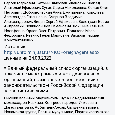
Сергей Маркович, Бахмин Вячеслав Иванович, Шабад
Анатолий Ефимович, Сухих Дарья Николаевна, Орлов Олег
Петрович, Добровольская Анна Дмитриевна, Королева
Александра Евгеньевна, Смирнов Владимир
Александрович, Вицин Сергей Ефимович, Золотухин Борис
Андреевич, Левинсон Лев Семенович, Локшина Татьяна
Иосифовна, Орлов Олег Петрович, Полякова Мара
Федоровна, Резник Генри Маркович, Захаров Герман
Константинович
Источник:
http://unro.minjust.ru/NKOForeignAgent.aspx
данные на
24.03.2022
* Единый федеральный список организаций, в
том числе иностранных и международных
организаций, признанных в соответствии с
законодательством Российской Федерации
террористическими:
Высший военный Маджлисуль Шура Объединенных сил
моджахедов Кавказа, Конгресс народов Ичкерии и
Дагестана, База, Асбат аль-Ансар, Священная война,
Исламская группа, Братья-мусульмане, Партия исламского