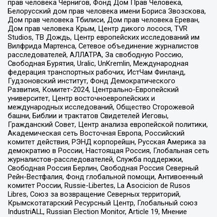
прав человека Чернигов, Фонд Дом Прав Человека,
Белорусский дом прав человека имени Бориса Звозскова,
Дом прав человека Тбилиси, Дом прав человека Ереван,
Дом прав человека Крым, Центр дикого лосося, TVR
Studios, ТВ Дождь, Центр европейских исследований им
Вилфрида Мартенса, Сетевое объединение журналистов
расследователей, АЛЛАТРА, За свободную Россию,
Свободная Бурятия, Uralic, UnKremlin, Международная
федерация транспортных рабочих, ИстЧам Финланд,
Гудзоновский институт, Фонд Демократического
Развития, Комитет-2024, Центрально-Европейский
университет, Центр восточноевропейских и
международных исследований, Общество Сторожевой
башни, Библии и трактатов Свидетелей Иеговы,
Гражданский Совет, Центр анализа европейской политики,
Академическая сеть Восточная Европа, Российский
комитет действия, РЭНД корпорейшн, Русская Америка за
демократию в России, Настоящая Россия, Глобальная сеть
журналистов-расследователей, Служба поддержки,
Свободная Россия Берлин, Свободная Россия Северный
Рейн-Вестфалия, Фонд глобальной помощи, Антивоенный
комитет России, Russie-Libertes, La Asocicion de Rusos
Libres, Союз за возвращение Северных территорий,
Крымскотатарский Ресурсный Центр, Глобальный союз
IndustriALL, Russian Election Monitor, Article 19, Мнение