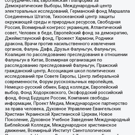
сотрудничества, Европейская Платформа за
Демократические Выборы, Международный центр
электоральных исследований, Германский фонд Маршалла
Соединенных Штатов, Тихоокеанский центр защиты
окружающей среды и природных ресурсов, Свободная
Россия, Всемирный конгресс украинцев, Атлантический
совет, Человек в беде, Европейский фонд за демократию,
Джеймстаунский фонд, Прожект Хармони, Родники
дракона, Врачи против насильственного извлечения
органов, Фалунь Дафа, Друзья Фалуньгун, Фалуньгун,
Коалиция по расследованию преследования в отношении
Фалуньгун в Китае, Всемирная организация по
расследованию преследований Фалуньгун, Пражский
гражданский центр, Ассоциация школ политических
исследований при Совете Европы, Центр либеральной
современности, Форум русскоязычных европейцев,
Немецко-русский обмен, Бард колледж, Европейский
выбор, Фонд Ходорковского, Оксфордский российский
фонд, Фонд Будущее России, Компания свободы
информации, Проект Медиа, Международное партнерство
за права человека, Духовное Управление Евангельских
Христиан Украинской Христианской Церкви, Новое
Поколение, Духовное Учебное Заведение Международный
Библейский Колледж, Международное христианское
движение, Всемирный Институт Саентологических