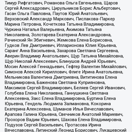
Тимур Рифгатович, Романова Ольга Евгеньевна, Щаров
Сергей Алексадрович, Цирульников Борис Альбертович,
Гасан Ольга Павловна, Паутов Юрий Анатольевич,
Верховский Александр Маркович, Пислакова-Паркер
Марина Петровна, Кочеткова Татьяна Владимировна,
Чуркина Наталья Валерьевна, Акимова Татьяна
Николаевна, Золотарева Екатерина Александровна,
Рачинский Ян Збигневич, Жемкова Елена Борисовна,
Гудков Лев Дмитриевич, Илларионова Юлия Юрьевна,
Саранг Анна Васильевна, Захарова Светлана Сергеевна,
Аверин Владимир Анатольевич, Щур Татьяна Михайловна,
Щур Николай Алексеевич, Блинушов Андрей Юрьевич,
Мосин Алексей Геннадьевич, Гефтер Валентин Михайлович,
Симонов Алексей Кириллович, Флиге Ирина Анатольевна,
Мельникова Валентина Дмитриевна, Вититинова Елена
Владимировна, Баженова Светлана Куприяновна,
Максимов Сергей Владимирович, Беляев Сергей Иванович,
Голубева Елена Николаевна, Ганнушкина Светлана
Алексеевна, Закс Елена Владимировна, Буртина Елена
Юрьевна, Гендель Людмила Залмановна, Кокорина
Екатерина Алексеевна, Шуманов Илья Вячеславович,
Арапова Галина Юрьевна, Свечников Анатолий Мариевич,
Прохоров Вадим Юрьевич, Шахова Елена Владимировна,
Подузов Сергей Васильевич, Протасова Ирина
Вячеславовна, Литинский Леонид Борисович, Лукашевский