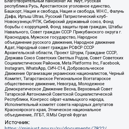
Благотворительный пансионат Ак Умут, Русская
республика Русь, Арестантское уголовное единство,
Башкорт, Нация и свобода, Нация и свобода, W.H.С., Фалунь
Дафа, Иртыш Ultras, Русский Патриотический клуб-
Новокузнецк/РПК, Сибирский державный союз, Фонд
борьбы с коррупцией, Фонд защиты прав граждан, Штабы
Навального, Совет граждан СССР Прикубанского округа г.
Краснодара, Мужское государство, Народное
объединение русского движения, Народное движение
Адат, Народный совет граждан РСФСР СССР
Архангельской области, Проект Штурм, Граждане СССР,
Держава Союз Советских Светлых Родов, Совет Советских
Социалистических Районов, Meta Platforms Inc, Facebook,
Instagram, WhatsApp, СИЧ-С14, Добровольческое
Движение Организации украинских националистов, Черный
Комитет, Татарстанское Региональное Всетатарское
общественное движение, Невоград, Молодежное
Демократическое Движение Весна, Верховный Совет
Татарской Автономной Советской Социалистической
Республики, Конгресс ойрат-калмыцкого народа,
Исполнительный комитет совета народных депутатов
Красноярского края, Этническое национальное
объединение, ЛГБТ, Я.МЫ Сергей Фургал
Источник:
https://minjust.gov.ru/ru/documents/7822/