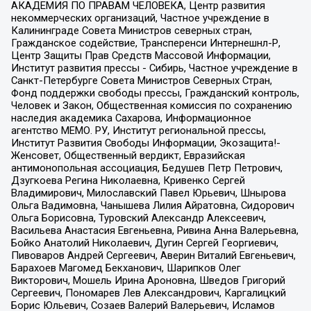
АКАДЕМИЯ ПО ПРАВАМ ЧЕЛОВЕКА, Центр развития
некоммерческих организаций, Частное учреждение в
Калининграде Совета Министров северных стран,
Гражданское содействие, Трансперенси Интернешнл-Р,
Центр Защиты Прав Средств Массовой Информации,
Институт развития прессы - Сибирь, Частное учреждение в
Санкт-Петербурге Совета Министров Северных Стран,
Фонд поддержки свободы прессы, Гражданский контроль,
Человек и Закон, Общественная комиссия по сохранению
наследия академика Сахарова, Информационное
агентство МЕМО. РУ, Институт региональной прессы,
Институт Развития Свободы Информации, Экозащита!-
Женсовет, Общественный вердикт, Евразийская
антимонопольная ассоциация, Бедушев Петр Петрович,
Дзугкоева Регина Николаевна, Кривенко Сергей
Владимирович, Милославский Павел Юрьевич, Шнырова
Ольга Вадимовна, Чанышева Лилия Айратовна, Сидорович
Ольга Борисовна, Туровский Александр Алексеевич,
Васильева Анастасия Евгеньевна, Ривина Анна Валерьевна,
Бойко Анатолий Николаевич, Дугин Сергей Георгиевич,
Пивоваров Андрей Сергеевич, Аверин Виталий Евгеньевич,
Барахоев Магомед Бекханович, Шарипков Олег
Викторович, Мошель Ирина Ароновна, Шведов Григорий
Сергеевич, Пономарев Лев Александрович, Каргалицкий
Борис Юльевич, Созаев Валерий Валерьевич, Исламов