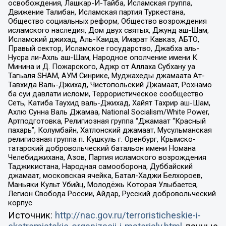
освобождения, Лашкар-И-Тайба, Исламская группа,
Движение Талибан, Исламская партия Туркестана,
Общество социальных реформ, Общество возрождения
исламского наследия, Дом двух святых, Джунд аш-Шам,
Исламский джихад, Аль-Каида, Имарат Кавказ, АБТО,
Правый сектор, Исламское государство, Джабха аль-
Нусра ли-Ахль аш-Шам, Народное ополчение имени К.
Минина и Д. Пожарского, Аджр от Аллаха Субхану уа
Тагьаля SHAM, АУМ Синрике, Муджахеды джамаата Ат-
Тавхида Валь-Джихад, Чистопольский Джамаат, Рохнамо
ба суи давлати исломи, Террористическое сообщество
Сеть, Катиба Таухид валь-Джихад, Хайят Тахрир аш-Шам,
Ахлю Сунна Валь Джамаа, National Socialism/White Power,
Артподготовка, Религиозная группа “Джамаат “Красный
пахарь”, Колумбайн, Хатлонский джамаат, Мусульманская
религиозная группа п. Кушкуль г. Оренбург, Крымско-
татарский добровольческий батальон имени Номана
Челебиджихана, Азов, Партия исламского возрождения
Таджикистана, Народная самооборона, Дуббайский
джамаат, московская ячейка, Батал-Хаджи Белхороев,
Маньяки Культ Убийц, Молодёжь Которая Улыбается,
Легион Свобода России, Айдар, Русский добровольческий
корпус
Источник:
http://nac.gov.ru/terroristicheskie-i-