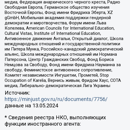
медиа, Федерация анархического черного креста, Радио
Свободная Европа, Германское общество изучения
Восточной Европы, Фонд имени Фридриха Эберта, XZ
gGmbH, Мобильная академия поддержки гендерной
демократии и миротворчества, Форум имени Льва
Копелева, American Councils for International Education,
Cultural Vistas, Institute of International Education,
Антивоенное движение Антальи, Открытый диалог, Школа
международных отношений и государственной политики
им Питера Мунка, Российско-канадский демократический
альянс, Школа международных отношений им Нормана
Патерсона, Центр Гражданских Свобод, Фонд Бориса
Немцова за Свободу, Фонд имени Фридриха Науманна за
свободу, Феминистское антивоенное сопротивление,
Комитет независимости Ингушетии, Прометей, Stop
Occupation of Karelia, Вернись живым, Фридом Хаус, СОТА
медиа, Либерально-демократическая Лига Украины
Источник:
https://minjust.gov.ru/ru/documents/7756/
данные на
13.05.2024
* Сведения реестра НКО, выполняющих
функции иностранного агента: