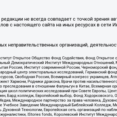
едакции не всегда совпадает с точкой зрения авт
ов с настоящего сайта на иных ресурсах в сети И
ых неправительственных организаций, деятельнос
ститут Открытое Общество Фонд Содействия, Фонд Открытое 
альный Демократический Институт Международных Отношений,
тая Россия, Институт современной России, Черноморский фонд
родный центр электоральных исследований, Германский фонд
рсов, Свободная Россия, Всемирный конгресс украинцев, Атла
ект Хармони, Родники дракона, Врачи против насильственного
ию преследования в отношении Фалуньгун в Китае, Всемирная о
ация школ политических исследований при Совете Европы, Цен
мен, Бард колледж, Европейский выбор, Фонд Ходорковского,
едиа, Международное партнерство за права человека, Духовно
ое Учебное Заведение Международный Библейский Колледж, М
ь Духовной Технологии, Европейская сеть организаций по наб
урналистики, IStories fonds, Королевский Институт Между