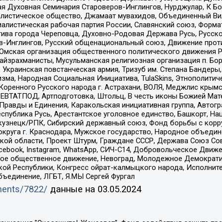
 Духовная Семинария Староверов-Инглингов, Нурджулар, К Бо
листическое общество, Джамаат мувахидов, Объединенный Вил
иалистическая рабочая партия России, Славянский союз, Форма
ива города Череповца, Духовно-Родовая Держава Русь, Русск
-Инглингов, Русский общенациональный союз, Движение против
 Омская организация общественного политического движения Р
йзрахманисты, Мусульманская религиозная организация п. Бо
краинская повстанческая армия, Тризуб им. Степана Бандеры, Бр
зма, Народная Социальная Инициатива, TulaSkins, Этнополитич
оренного Русского народа г. Астрахани, ВОЛЯ, Меджлис крымс
РЕВТАТПОД, Артподготовка, Штольц, В честь иконы Божией Мате
равды и Единения, Каракольская инициативная группа, Автогра
спублика Русь, Арестантское уголовное единство, Башкорт, Наци
окузнецк/РПК, Сибирский державный союз, Фонд борьбы с кор
округа г. Краснодара, Мужское государство, Народное объедин
ой области, Проект Штурм, Граждане СССР, Держава Союз Сов
Facebook, Instagram, WhatsApp, СИЧ-С14, Добровольческое Движ
ское общественное движение, Невоград, Молодежное Демократ
ой Республики, Конгресс ойрат-калмыцкого народа, Исполнит
бъединение, ЛГБТ, Я.МЫ Сергей Фургал
uments/7822/
данные на
03.05.2024