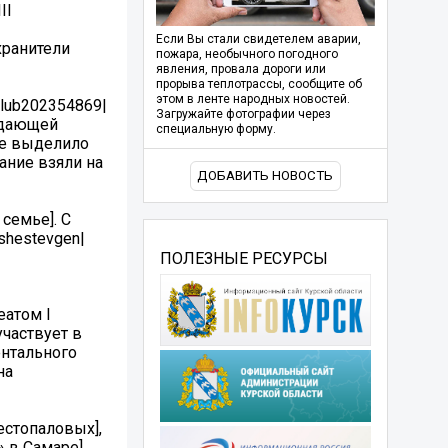
II
Если Вы стали свидетелем аварии,
хранители
пожара, необычного погодного
явления, провала дороги или
прорыва теплотрассы, сообщите об
этом в ленте народных новостей.
club202354869|
Загружайте фотографии через
ждающей
специальную форму.
ие выделило
ание взяли на
ДОБАВИТЬ НОВОСТЬ
 семье]. С
shestevgen|
ПОЛЕЗНЫЕ РЕСУРСЫ
еатом I
участвует в
ентального
на
естопаловых],
 в Самаре].