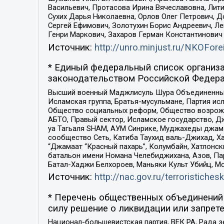
Васильевич, Протасова Ирина Вячеславовна, Лит
Сухих Дарья Николаевна, Орлов Олег Петрович, 
Сергей Ефимович, Золотухин Борис Андреевич, Л
Генри Маркович, Захаров Герман Константинович
Источник:
http://unro.minjust.ru/NKOFore
* Единый федеральный список организа
законодательством Российской Федера
Высший военный Маджлисуль Шура Объединенных с
Исламская группа, Братья-мусульмане, Партия ис
Общество социальных реформ, Общество возрожд
АБТО, Правый сектор, Исламское государство, Д
уа Тагьаля SHAM, АУМ Синрике, Муджахеды джама
сообщество Сеть, Катиба Таухид валь-Джихад, Хай
“Джамаат “Красный пахарь”, Колумбайн, Хатлонск
батальон имени Номана Челебиджихана, Азов, Па
Батал-Хаджи Белхороев, Маньяки Культ Убийц, М
Источник:
http://nac.gov.ru/terroristichesk
* Перечень общественных объединений 
силу решение о ликвидации или запрете
Национал-большевистская партия, ВЕК РА, Рада 