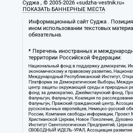
Суджа , © 2005-2026 «sudzha-vestnik.ru»
ПОКАЗАТЬ БАННЕРНЫЕ МЕСТА
Информационный сайт Суджа . Позиция р
ином использовании текстовых материал
обязательна.
* Перечень иностранных и международн
территории Российской Федерации:
Национальный фонд в поддержку демократии, Ин
экономическому и правовому развитию, Национ
Международный Республиканский Институт, Откры
Платформа за Демократические Выборы, Междуна
центр защиты окружающей среды и природных ресу
фонд за демократию, Джеймстаунский фонд, Прож
Фалуньгун, Фалуньгун, Коалиция по расследован
Фалуньгун, Пражский гражданский центр, Ассоци
русскоязычных европейцев, Немецко-русский об
России, Компания свободы информации, Проект М
Христианской Церкви, Новое Поколение, Духовн
Институт Саентологических Предприятий, Церков
СВОБОДНЫЙ ИДЕЛЬ-УРАЛ, Ассоциация развития ж