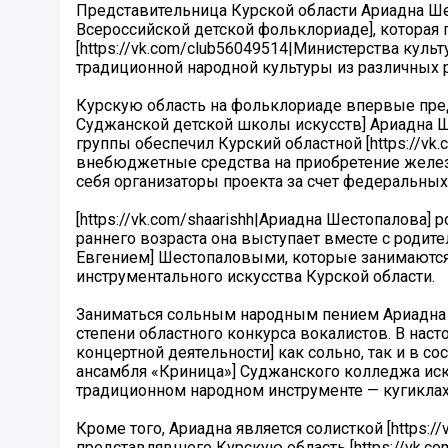
Представительница Курской области Ариадна Шест
Всероссийской детской фольклориаде], которая 
[https://vk.com/club56049514|Министерства куль
традиционной народной культуры из различных 
Курскую область на фольклориаде впервые предс
Суджанской детской школы искусств] Ариадна 
группы обеспечил Курский областной [https://v
внебюджетные средства на приобретение желез
себя организаторы проекта за счет федеральных
[https://vk.com/shaarishh|Ариадна Шестопалова] р
раннего возраста она выступает вместе с родителя
Евгением] Шестопаловыми, которые занимаются
инструментального искусства Курской области.
Заниматься сольным народным пением Ариадна нач
степени областного конкурса вокалистов. В насто
концертной деятельности] как сольно, так и в со
ансамбля «Криница»] Суджанского колледжа иску
традиционном народном инструменте — кугиклах
Кроме того, Ариадна является солисткой [https
представлявшего Курскую область [https://vk.c