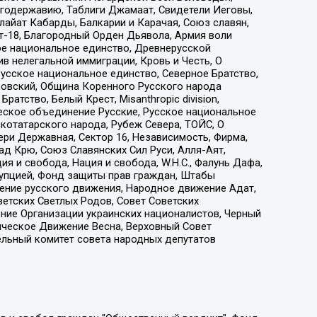
годержавию, Таблиги Джамаат, Свидетели Иеговы,
айат Кабарды, Балкарии и Карачая, Союз славян,
т-18, Благородный Орден Дьявола, Армия воли
ое национальное единство, Древнерусской
 нелегальной иммиграции, Кровь и Честь, О
усское национальное единство, Северное Братство,
ровский, Община Коренного Русского народа
атство, Белый Крест, Misanthropic division,
еское объединение Русские, Русское национальное
котатарского народа, Рубеж Севера, ТОЙС, О
ри Державная, Сектор 16, Независимость, Фирма,
д Крю, Союз Славянских Сил Руси, Алля-Аят,
я и свобода, Нация и свобода, W.H.С., Фалунь Дафа,
рупцией, Фонд защиты прав граждан, Штабы
ение русского движения, Народное движение Адат,
етских Светлых Родов, Совет Советских
ение Организации украинских националистов, Черный
ическое Движение Весна, Верховный Совет
ельный комитет совета народных депутатов