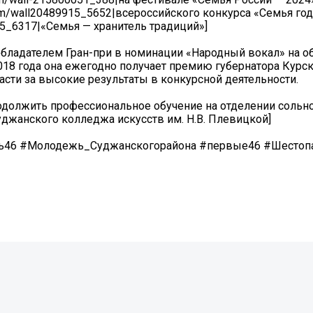
com/wall20489915_5652|всероссийского конкурса «Семья год
15_6317|«Семья — хранитель традиций»]
бладателем Гран-при в номинации «Народный вокал» на о
18 года она ежегодно получает премию губернатора Курско
асти за высокие результаты в конкурсной деятельности.
родолжить профессиональное обучение на отделении сольно
Суджанского колледжа искусств им. Н.В. Плевицкой]
жь46 #Молодежь_Суджанскогорайона #первые46 #Шесто