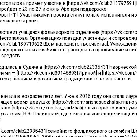
опалова примет участие в [https://vk.com/club213797591|I
пройдет с 23 по 27 июня в Уфе при поддержке
туры РФ]. Участниками проекта станут юные исполнители и 
регионов страны.
тавит учащаяся фольклорного отделения [https://vk.com/
Шестопалова. Организацию поездки участницы и сопрово
k.com/club139719622|Дом народного творчества]. Учрежден
нодорожных и авиабилетов, расходы на проживание и пит
 средств.
одилась в Судже в [https://vk.com/club22335431|творческой
ми — [https://vk.com/id39146893|Ириной] и [https://vk.com/
 сохранением и развитием традиционного вокального и
ала в возрасте пяти лет. Уже в 2016 году она стала лаур
ящее время девушка [https://vk.com/arishasudzha|активно 
ставе [https://vk.com/krinitsa_sudzha|фольклорного инструм
сств им. Н.В. Плевицкой, где является исполнительницей 
.
://vk.com/club22335431|семейного фольклорного ансамбля Ш
om/wall-215800051_388|на фестивале «Семья России — 2024»