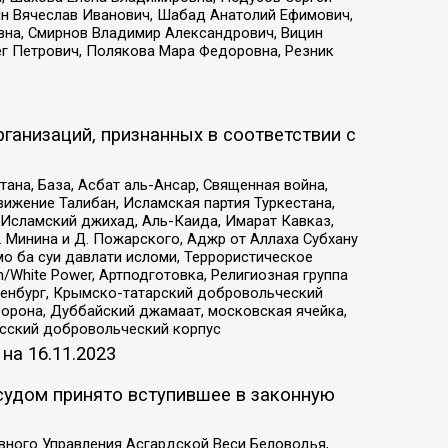
ин Вячеслав Иванович, Шабад Анатолий Ефимович,
вна, Смирнов Владимир Александрович, Вицин
ег Петрович, Полякова Мара Федоровна, Резник
ганизаций, признанных в соответствии с
на, База, Асбат аль-Ансар, Священная война,
ижение Талибан, Исламская партия Туркестана,
Исламский джихад, Аль-Каида, Имарат Кавказ,
 Минина и Д. Пожарского, Аджр от Аллаха Субхану
о ба суи давлати исломи, Террористическое
/White Power, Артподготовка, Религиозная группа
Оренбург, Крымско-татарский добровольческий
орона, Дуббайский джамаат, московская ячейка,
усский добровольческий корпус
 на
16.11.2023
судом принято вступившее в законную
вного Управления Асгардской Веси Беловодья,