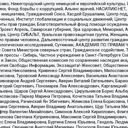
раво, Нижегородский центр немецкой и европейской культуры,
тики, Фонд борьбы с коррупцией, Альянс врачей, НАСИЛИЮ.НЕТ,
я инициатива, Гражданский Союз, Хасдей Ерушалаим, Центр по
юченных, Институт глобализации и социальных движений, Цент
ты прав граждан, Благотворительный фонд помощи осужденным
а, Проект Апрель, Самарская губерния, Эра здоровья, Мемориал
ера, Центр СИБАЛЬТ, Уральская правозащитная группа, Женщины
по правам человека, Дальневосточный центр развития гражданс
ологических исследований, Сутяжник, АКАДЕМИЯ ПО ПРАВАМ Ч
е Совета Министров северных стран, Гражданское содействие,
я прессы - Сибирь, Частное учреждение в Санкт-Петербурге С
 и Закон, Общественная комиссия по сохранению наследия ак
звития Свободы Информации, Экозащита!-Женсовет, Общественн
Регина Николаевна, Кривенко Сергей Владимирович, Милославс
совна, Туровский Александр Алексеевич, Васильева Анастасия
Пивоваров Андрей Сергеевич, Аверин Виталий Евгеньевич, Бара
горий Сергеевич, Пономарев Лев Александрович, Каргалицкий 
ньевна, Щаров Сергей Алексадрович, Цирульников Борис Альбер
ислакова-Паркер Марина Петровна, Кочеткова Татьяна Владими
сандровна, Рачинский Ян Збигневич, Жемкова Елена Борисовна,
лана Сергеевна, Аверин Владимир Анатольевич, Щур Татьяна М
фтер Валентин Михайлович, Симонов Алексей Кириллович, Флиг
женова Светлана Куприяновна, Максимов Сергей Владимирович, 
кс Елена Владимировна, Буртина Елена Юрьевна, Гендель Людм
евна, Свечников Анатолий Мариевич, Прохоров Вадим Юрьевич