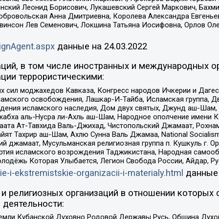
инский Леонид Борисович, Лукашевский Сергей Маркович, Бахм
Добровольская Анна Дмитриевна, Королева Александра Евгенье
евинсон Лев Семенович, Локшина Татьяна Иосифовна, Орлов Ол
ignAgent.aspx
данные на
24.03.2022
ций, в том числе иностранных и международных ор
ции террористическими:
ил моджахедов Кавказа, Конгресс народов Ичкерии и Дагеста
ламского освобождения, Лашкар-И-Тайба, Исламская группа, Дв
ения исламского наследия, Дом двух святых, Джунд аш-Шам, 
жабха аль-Нусра ли-Ахль аш-Шам, Народное ополчение имени К.
ата Ат-Тавхида Валь-Джихад, Чистопольский Джамаат, Рохнам
ят Тахрир аш-Шам, Ахлю Сунна Валь Джамаа, National Socialism
ий джамаат, Мусульманская религиозная группа п. Кушкуль г. 
ртия исламского возрождения Таджикистана, Народная самооб
олодёжь Которая Улыбается, Легион Свобода России, Айдар, Р
ie-i-ekstremistskie-organizacii-i-materialy.html
данные
и религиозных организаций в отношении которых 
 деятельности:
земли Кубанской Духовно Родовой Державы Русь, Община Духо