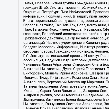
Лилит, Правозащитная группа Гражданин.Армия.П
граждан Штаб, Институт права и публичной поли
Открытый Петербург, Лига Избирателей, Правова
информации, Горячая Линия, В защиту прав закл
Благотворительный фонд охраны здоровья и защи
Серебряная тайга, Так-Так-Так, Сова, центр Анн
Парк Гагарина, Фонд имени Андрея Рылькова, Сф
гласности, Российский исследовательский центр 
Гражданское действие, Центр независимых соци
организаций, Частное учреждение в Калининград
Средств Массовой Информации, Институт развити
свободы прессы, Гражданский контроль, Человек
РУ, Институт региональной прессы, Институт Ра
ассоциация, Бедушев Петр Петрович, Дзугкоева 
Чанышева Лилия Айратовна, Сидорович Ольга Бори
Анатолий Николаевич, Дугин Сергей Георгиевич, 
Викторович, Мошель Ирина Ароновна, Шведов Гри
Исламов Тимур Рифгатович, Романова Ольга Евге
Анатольевич, Верховский Александр Маркович, П
Татьяна Николаевна, Золотарева Екатерина Алек
Юрьевна, Саранг Анна Васильевна, Захарова Свет
Андрей Юрьевич, Мосин Алексей Геннадьевич, Ге
Дмитриевна, Вититинова Елена Владимировна, Ба
Николаевна, Ганнушкина Светлана Алексеевна, За
Шуманов Илья Вячеславович, Арапова Галина Юрь