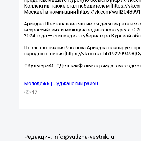
Коллектив также стал победителем [https://vk.
Москве] в номинации [https://vk.com/wall204899
Ариадна Шестопалова является десятикратным о
всероссийских и международных конкурсах. С 20
2024 года — стипендию губернатора Курской обл
После окончания 9 класса Ариадна планирует п
народного пения [https://vk.com/club192209498|
#Культура46 #ДетскаяФольклориада #молоде
Молодежь | Суджанский район
47
Редакция: info@sudzha-vestnik.ru