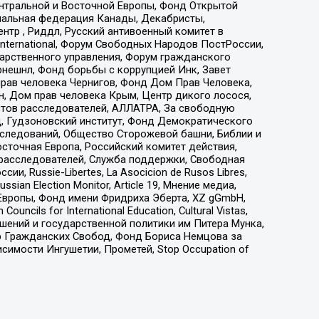
ы Центральной и Восточной Европы, Фонд Открытой
иональная федерация Канады, Декабристы,
тр , Риддл, Русский антивоенный комитет в
nternational, Форум Свободных Народов ПостРоссии,
дарственного управления, Форум гражданского
рнешнл, Фонд борьбы с коррупцией Инк, Завет
прав человека Чернигов, Фонд Дом Прав Человека,
н, Дом прав человека Крым, Центр дикого лосося,
стов расследователей, АЛЛАТРА, За свободную
д, Гудзоновский институт, Фонд Демократического
сследований, Общество Сторожевой башни, Библии и
сточная Европа, Российский комитет действия,
-расследователей, Служба поддержки, Свободная
 Russie-Libertes, La Asocicion de Rusos Libres,
an Election Monitor, Article 19, Мнение медиа,
Европы, Фонд имени Фридриха Эберта, XZ gGmbH,
ls for International Education, Cultural Vistas,
ошений и государственной политики им Питера Мунка,
 Гражданских Свобод, Фонд Бориса Немцова за
имости Ингушетии, Прометей, Stop Occupation of