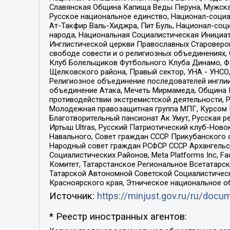
Славянская Община Капища Веды Перуна, Мужская
Русское национальное единство, Национал-социа
Ат-Такфир Валь-Хиджра, Пит Буль, Национал-соц
народа, Национальная Социалистическая Инициат
Инглистической церкви Православных Староверов
свободе совести и о религиозных объединениях,
Клуб Болельщиков Футбольного Клуба Динамо, Фа
Щелковского района, Правый сектор, УНА - УНСО, У
Религиозное объединение последователей инглии
объединение Атака, Мечеть Мирмамеда, Община К
противодействии экстремистской деятельности, 
Молодежная правозащитная группа МПГ, Курсом П
Благотворительный пансионат Ак Умут, Русская ре
Иртыш Ultras, Русский Патриотический клуб-Нов
Навального, Совет граждан СССР Прикубанского 
Народный совет граждан РСФСР СССР Архангельск
Социалистических Районов, Meta Platforms Inc, 
Комитет, Татарстанское Региональное Всетатар
Татарской Автономной Советской Социалистическ
Красноярского края, Этническое национальное о
Источник:
https://minjust.gov.ru/ru/doc
* Реестр иностранных агентов: