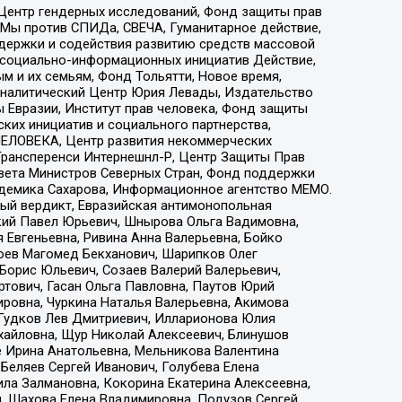
 Центр гендерных исследований, Фонд защиты прав
 Мы против СПИДа, СВЕЧА, Гуманитарное действие,
ддержки и содействия развитию средств массовой
р социально-информационных инициатив Действие,
 и их семьям, Фонд Тольятти, Новое время,
, Аналитический Центр Юрия Левады, Издательство
 Евразии, Институт прав человека, Фонд защиты
ких инициатив и социального партнерства,
ЕЛОВЕКА, Центр развития некоммерческих
 Трансперенси Интернешнл-Р, Центр Защиты Прав
овета Министров Северных Стран, Фонд поддержки
адемика Сахарова, Информационное агентство МЕМО.
ый вердикт, Евразийская антимонопольная
кий Павел Юрьевич, Шнырова Ольга Вадимовна,
 Евгеньевна, Ривина Анна Валерьевна, Бойко
хоев Магомед Бекханович, Шарипков Олег
Борис Юльевич, Созаев Валерий Валерьевич,
тович, Гасан Ольга Павловна, Паутов Юрий
ровна, Чуркина Наталья Валерьевна, Акимова
 Гудков Лев Дмитриевич, Илларионова Юлия
ихайловна, Щур Николай Алексеевич, Блинушов
е Ирина Анатольевна, Мельникова Валентина
Беляев Сергей Иванович, Голубева Елена
ила Залмановна, Кокорина Екатерина Алексеевна,
, Шахова Елена Владимировна, Подузов Сергей