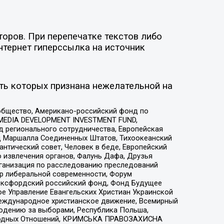
оров. При перепечатке текстов либо
нтернет гиперссылка на источник
ть которых признана нежелательной на
общество, Американо-российский фонд по
 MEDIA DEVELOPMENT INVESTMENT FUND,
 регионального сотрудничества, Европейская
 Маршалла Соединенных Штатов, Тихоокеанский
нтический совет, Человек в беде, Европейский
 извлечения органов, Фалунь Дафа, Друзья
рганизация по расследованию преследований
тр либеральной современности, Форум
 Оксфордский российский фонд, Фонд Будущее
е Управление Евангельских Христиан Украинской
еждународное христианское движение, Всемирный
людению за выборами, Республика Польша,
народных Отношений, КРИМСЬКА ПРАВОЗАХИСНА