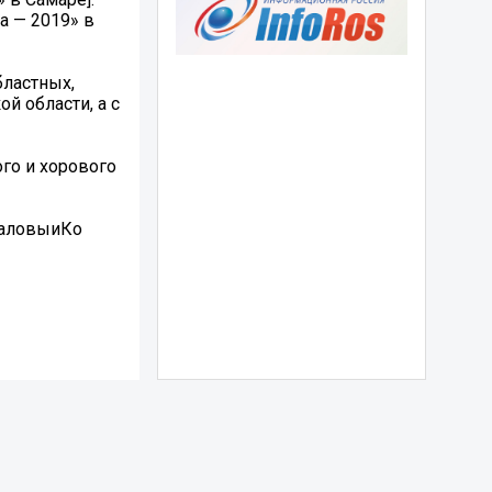
а — 2019» в
бластных,
й области, а с
го и хорового
паловыиКо