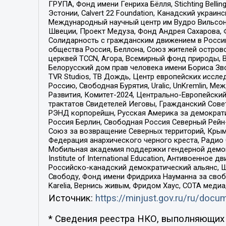
ГРУПА, Фонд имени Генриха Бёлля, Stichting Bellin
Эстонии, Calvert 22 Foundation, Канадский укра
Международный научный центр им Вудро Вильсона
Швеции, Проект Медуза, Фонд Андрея Сахарова, Ф
Солидарность с гражданским движением в России 
общества Россия, Беллона, Союз жителей острово
церквей TCCN, Агора, Всемирный фонд природы, B
Белорусский дом прав человека имени Бориса Зво
TVR Studios, ТВ Дождь, Центр европейских иссл
Россию, Свободная Бурятия, Uralic, UnKremlin, 
Развития, Комитет-2024, Центрально-Европейски
трактатов Свидетелей Иеговы, Гражданский Совет
РЭНД корпорейшн, Русская Америка за демократи
Россия Берлин, Свободная Россия Северный Рейн-В
Союз за возвращение Северных территорий, Крымско
Федерация анархического черного креста, Радио
Мобильная академия поддержки гендерной демократи
Institute of International Education, Антивоенн
Российско-канадский демократический альянс, 
Свободу, Фонд имени Фридриха Науманна за свобо
Karelia, Вернись живым, Фридом Хаус, СОТА меди
Источник:
https://minjust.gov.ru/ru/doc
* Сведения реестра НКО, выполняющих 