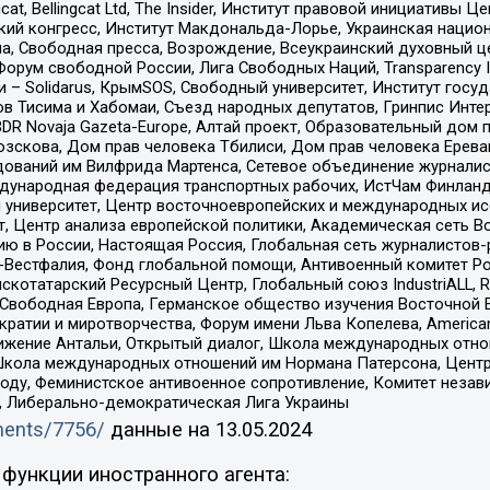
gcat, Bellingcat Ltd, The Insider, Институт правовой инициатив
инский конгресс, Институт Макдональда-Лорье, Украинская нац
, Свободная пресса, Возрождение, Всеукраинский духовный цен
орум свободной России, Лига Свободных Наций, Transparеncy I
– Solidarus, КрымSOS, Свободный университет, Институт госу
в Тисима и Хабомаи, Съезд народных депутатов, Гринпис Инте
DR Novaja Gazeta-Europe, Алтай проект, Образовательный дом 
зскова, Дом прав человека Тбилиси, Дом прав человека Ерева
едований им Вилфрида Мартенса, Сетевое объединение журнали
Международная федерация транспортных рабочих, ИстЧам Финлан
й университет, Центр восточноевропейских и международных и
, Центр анализа европейской политики, Академическая сеть Во
ю в России, Настоящая Россия, Глобальная сеть журналистов
естфалия, Фонд глобальной помощи, Антивоенный комитет России,
татарский Ресурсный Центр, Глобальный союз IndustriALL, Russi
 Свободная Европа, Германское общество изучения Восточной 
и и миротворчества, Форум имени Льва Копелева, American Counci
ое движение Антальи, Открытый диалог, Школа международных отн
Школа международных отношений им Нормана Патерсона, Центр
ду, Феминистское антивоенное сопротивление, Комитет независ
а, Либерально-демократическая Лига Украины
uments/7756/
данные на
13.05.2024
функции иностранного агента: