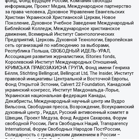
фонд, Фонд Будущее России, Компания свободы
информации, Проект Медиа, Международное партнерство
за права человека, Духовное Управление Евангельских
Христиан Украинской Христианской Церкви, Новое
Поколение, Духовное Учебное Заведение Международный
Библейский Колледж, Международное христианское
движение, Всемирный Институт Саентологических
Предприятий, Церковь Духовной Технологии, Европейская
сеть организаций по наблюдению за выборами,
Республика Польша, СВОБОДНЫЙ ИДЕЛЬ-УРАЛ,
Ассоциация развития журналистики, IStories fonds,
Королевский Институт Международных Отношений,
КРИМСЬКА ПРАВОЗАХИСНА ГРУПА, Фонд имени Генриха
Бёлля, Stichting Bellingcat, Bellingcat Ltd, The Insider, Институт
правовой инициативы Центральной и Восточной Европы,
Фонд Открытой Эстонии, Calvert 22 Foundation, Канадский
украинский конгресс, Институт Макдональда-Лорье,
Украинская национальная федерация Канады,
Декабристы, Международный научный центр им Вудро
Вильсона, Свободная пресса, Возрождение, Всеукраинский
духовный центр , Риддл, Русский антивоенный комитет в
Швеции, Проект Медуза, Фонд Андрея Сахарова, Форум
свободной России, Лига Свободных Наций, Transparеncy
International, Форум Свободных Народов ПостРоссии,
Солидарность с гражданским движением в России –