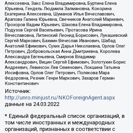
Алексеевна, Закс Елена Владимировна, Буртина Елена
Юрьевна, Гендель Людмила Залмановна, Кокорина
Екатерина Алексеевна, Шуманов Илья Вячеславович,
Арапова Галина Юрьевна, Свечников Анатолий Мариевич,
Прохоров Вадим Юрьевич, Шахова Елена Владимировна,
Подузов Сергей Васильевич, Протасова Ирина
Вячеславовна, Литинский Леонид Борисович, Лукашевский
Сергей Маркович, Бахмин Вячеслав Иванович, Шабад
Анатолий Ефимович, Сухих Дарья Николаевна, Орлов Олег
Петрович, Добровольская Анна Дмитриевна, Королева
Александра Евгеньевна, Смирнов Владимир
Александрович, Вицин Сергей Ефимович, Золотухин Борис
Андреевич, Левинсон Лев Семенович, Локшина Татьяна
Иосифовна, Орлов Олег Петрович, Полякова Мара
Федоровна, Резник Генри Маркович, Захаров Герман
Константинович
Источник:
http://unro.minjust.ru/NKOForeignAgent.aspx
данные на
24.03.2022
* Единый федеральный список организаций, в
том числе иностранных и международных
организаций, признанных в соответствии с