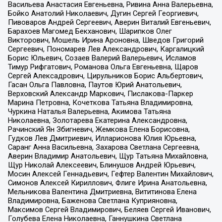
Васильева Анастасия Евгеньевна, Ривина Анна Валерьевна,
Бойко Анатолий Николаевич, Дугин Сергей Георгиевич,
Пивоваров Андрей Сергеевич, Аверин Виталий Евгеньевич,
Барахоев Магомед Бекханович, Шарипков Олег
Викторович, Мошель Ирина Ароновна, Шведов Григорий
Сергеевич, Пономарев Лев Александрович, Каргалицкий
Борис Юльевич, Созаев Валерий Валерьевич, Исламов
Тимур Рифгатович, Романова Ольга Евгеньевна, Щаров
Сергей Алексадрович, Цирульников Борис Альбертович,
Гасан Ольга Павловна, Паутов Юрий Анатольевич,
Верховский Александр Маркович, Пислакова-Паркер
Марина Петровна, Кочеткова Татьяна Владимировна,
Чуркина Наталья Валерьевна, Акимова Татьяна
Николаевна, Золотарева Екатерина Александровна,
Рачинский Ян Збигневич, Жемкова Елена Борисовна,
Гудков Лев Дмитриевич, Илларионова Юлия Юрьевна,
Саранг Анна Васильевна, Захарова Светлана Сергеевна,
Аверин Владимир Анатольевич, Щур Татьяна Михайловна,
Щур Николай Алексеевич, Блинушов Андрей Юрьевич,
Мосин Алексей Геннадьевич, Гефтер Валентин Михайлович,
Симонов Алексей Кириллович, Флиге Ирина Анатольевна,
Мельникова Валентина Дмитриевна, Вититинова Елена
Владимировна, Баженова Светлана Куприяновна,
Максимов Сергей Владимирович, Беляев Сергей Иванович,
Голубева Елена Николаевна, Ганнушкина Светлана