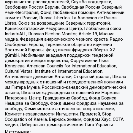
журналистов-расследователей, Служба поддержки,
Свободная Россия Берлин, Свободная Россия Северный
Рейн-Вестфалия, Фонд глобальной помощи, Антивоенный
комитет России, Russie-Libertes, La Asocicion de Rusos
Libres, Союз за возвращение Северных территорий,
Крымскотатарский Ресурсный Центр, Глобальный союз
IndustriALL, Russian Election Monitor, Article 19, Мнение
медиа, Федерация анархического черного креста, Радио
Свободная Европа, Германское общество изучения
Восточной Европы, Фонд имени Фридриха Эберта, XZ
gGmbH, Мобильная академия поддержки гендерной
демократии и миротворчества, Форум имени Льва
Копелева, American Councils for International Education,
Cultural Vistas, Institute of International Education,
Антивоенное движение Антальи, Открытый диалог, Школа
международных отношений и государственной политики
им Питера Мунка, Российско-канадский демократический
альянс, Школа международных отношений им Нормана
Патерсона, Центр Гражданских Свобод, Фонд Бориса
Немцова за Свободу, Фонд имени Фридриха Науманна за
свободу, Феминистское антивоенное сопротивление,
Комитет независимости Ингушетии, Прометей, Stop
Occupation of Karelia, Вернись живым, Фридом Хаус, СОТА
медиа, Либерально-демократическая Лига Украины
Источник: