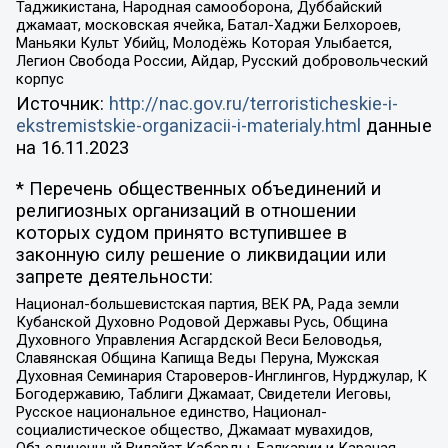
Таджикистана, Народная самооборона, Дуббайский
джамаат, московская ячейка, Батал-Хаджи Белхороев,
Маньяки Культ Убийц, Молодёжь Которая Улыбается,
Легион Свобода России, Айдар, Русский добровольческий
корпус
Источник:
http://nac.gov.ru/terroristicheskie-i-
ekstremistskie-organizacii-i-materialy.html
данные
на
16.11.2023
* Перечень общественных объединений и
религиозных организаций в отношении
которых судом принято вступившее в
законную силу решение о ликвидации или
запрете деятельности:
Национал-большевистская партия, ВЕК РА, Рада земли
Кубанской Духовно Родовой Державы Русь, Община
Духовного Управления Асгардской Веси Беловодья,
Славянская Община Капища Веды Перуна, Мужская
Духовная Семинария Староверов-Инглингов, Нурджулар, К
Богодержавию, Таблиги Джамаат, Свидетели Иеговы,
Русское национальное единство, Национал-
социалистическое общество, Джамаат мувахидов,