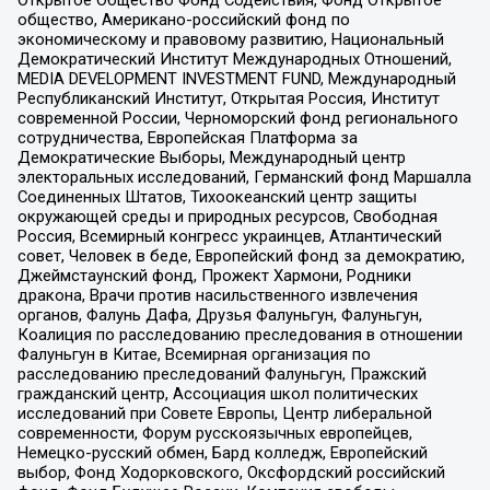
общество, Американо-российский фонд по
экономическому и правовому развитию, Национальный
Демократический Институт Международных Отношений,
MEDIA DEVELOPMENT INVESTMENT FUND, Международный
Республиканский Институт, Открытая Россия, Институт
современной России, Черноморский фонд регионального
сотрудничества, Европейская Платформа за
Демократические Выборы, Международный центр
электоральных исследований, Германский фонд Маршалла
Соединенных Штатов, Тихоокеанский центр защиты
окружающей среды и природных ресурсов, Свободная
Россия, Всемирный конгресс украинцев, Атлантический
совет, Человек в беде, Европейский фонд за демократию,
Джеймстаунский фонд, Прожект Хармони, Родники
дракона, Врачи против насильственного извлечения
органов, Фалунь Дафа, Друзья Фалуньгун, Фалуньгун,
Коалиция по расследованию преследования в отношении
Фалуньгун в Китае, Всемирная организация по
расследованию преследований Фалуньгун, Пражский
гражданский центр, Ассоциация школ политических
исследований при Совете Европы, Центр либеральной
современности, Форум русскоязычных европейцев,
Немецко-русский обмен, Бард колледж, Европейский
выбор, Фонд Ходорковского, Оксфордский российский