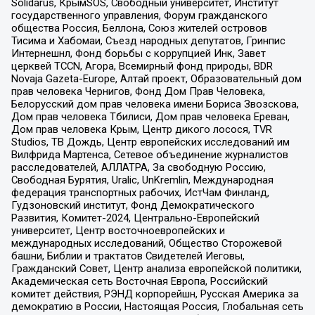
Solidarus, КрымSOS, Свободный университет, Институт
государственного управления, Форум гражданского
общества Россия, Беллона, Союз жителей островов
Тисима и Хабомаи, Съезд народных депутатов, Гринпис
Интернешнл, Фонд борьбы с коррупцией Инк, Завет
церквей TCCN, Агора, Всемирный фонд природы, BDR
Novaja Gazeta-Europe, Алтай проект, Образовательный дом
прав человека Чернигов, Фонд Дом Прав Человека,
Белорусский дом прав человека имени Бориса Звозскова,
Дом прав человека Тбилиси, Дом прав человека Ереван,
Дом прав человека Крым, Центр дикого лосося, TVR
Studios, ТВ Дождь, Центр европейских исследований им
Вилфрида Мартенса, Сетевое объединение журналистов
расследователей, АЛЛАТРА, За свободную Россию,
Свободная Бурятия, Uralic, UnKremlin, Международная
федерация транспортных рабочих, ИстЧам Финланд,
Гудзоновский институт, Фонд Демократического
Развития, Комитет-2024, Центрально-Европейский
университет, Центр восточноевропейских и
международных исследований, Общество Сторожевой
башни, Библии и трактатов Свидетелей Иеговы,
Гражданский Совет, Центр анализа европейской политики,
Академическая сеть Восточная Европа, Российский
комитет действия, РЭНД корпорейшн, Русская Америка за
демократию в России, Настоящая Россия, Глобальная сеть