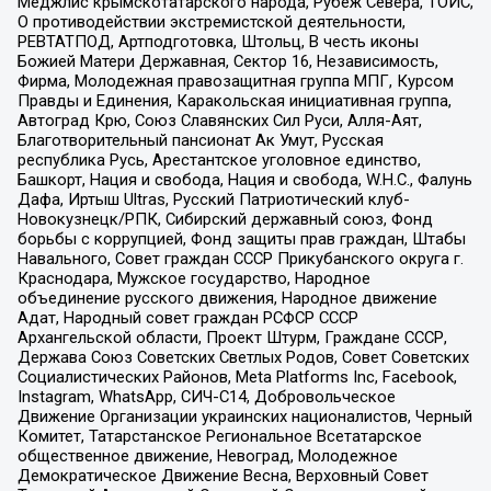
Меджлис крымскотатарского народа, Рубеж Севера, ТОЙС,
О противодействии экстремистской деятельности,
РЕВТАТПОД, Артподготовка, Штольц, В честь иконы
Божией Матери Державная, Сектор 16, Независимость,
Фирма, Молодежная правозащитная группа МПГ, Курсом
Правды и Единения, Каракольская инициативная группа,
Автоград Крю, Союз Славянских Сил Руси, Алля-Аят,
Благотворительный пансионат Ак Умут, Русская
республика Русь, Арестантское уголовное единство,
Башкорт, Нация и свобода, Нация и свобода, W.H.С., Фалунь
Дафа, Иртыш Ultras, Русский Патриотический клуб-
Новокузнецк/РПК, Сибирский державный союз, Фонд
борьбы с коррупцией, Фонд защиты прав граждан, Штабы
Навального, Совет граждан СССР Прикубанского округа г.
Краснодара, Мужское государство, Народное
объединение русского движения, Народное движение
Адат, Народный совет граждан РСФСР СССР
Архангельской области, Проект Штурм, Граждане СССР,
Держава Союз Советских Светлых Родов, Совет Советских
Социалистических Районов, Meta Platforms Inc, Facebook,
Instagram, WhatsApp, СИЧ-С14, Добровольческое
Движение Организации украинских националистов, Черный
Комитет, Татарстанское Региональное Всетатарское
общественное движение, Невоград, Молодежное
Демократическое Движение Весна, Верховный Совет