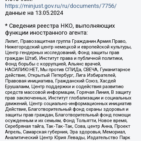
https://minjust.gov.ru/ru/documents/7756/
данные на
13.05.2024
* Сведения реестра НКО, выполняющих
функции иностранного агента:
Лилит, Правозащитная группа Гражданин.Армия.Право,
Нижегородский центр немецкой и европейской культуры,
Центр гендерных исследований, Фонд защиты прав
граждан Штаб, Институт права и публичной политики,
Фонд борьбы с коррупцией, Альянс врачей,
НАСИЛИЮ.НЕТ, Мы против СПИДа, СВЕЧА, Гуманитарное
действие, Открытый Петербург, Лига Избирателей,
Правовая инициатива, Гражданский Союз, Хасдей
Ерушалаим, Центр поддержки и содействия развитию
средств массовой информации, Горячая Линия, В защиту
прав заключенных, Институт глобализации и социальных
движений, Центр социально-информационных инициатив
Действие, Благотворительный фонд охраны здоровья и
защиты прав граждан, Благотворительный фонд помощи
осужденным и их семьям, Фонд Тольятти, Новое время,
Серебряная тайга, Так-Так-Так, Сова, центр Анна, Проект
Апрель, Самарская губерния, Эра здоровья, Мемориал,
Аналитический Центр Юрия Левады, Издательство Парк