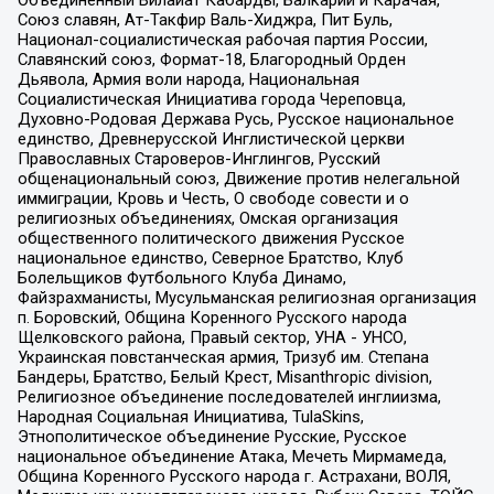
Объединенный Вилайат Кабарды, Балкарии и Карачая,
Союз славян, Ат-Такфир Валь-Хиджра, Пит Буль,
Национал-социалистическая рабочая партия России,
Славянский союз, Формат-18, Благородный Орден
Дьявола, Армия воли народа, Национальная
Социалистическая Инициатива города Череповца,
Духовно-Родовая Держава Русь, Русское национальное
единство, Древнерусской Инглистической церкви
Православных Староверов-Инглингов, Русский
общенациональный союз, Движение против нелегальной
иммиграции, Кровь и Честь, О свободе совести и о
религиозных объединениях, Омская организация
общественного политического движения Русское
национальное единство, Северное Братство, Клуб
Болельщиков Футбольного Клуба Динамо,
Файзрахманисты, Мусульманская религиозная организация
п. Боровский, Община Коренного Русского народа
Щелковского района, Правый сектор, УНА - УНСО,
Украинская повстанческая армия, Тризуб им. Степана
Бандеры, Братство, Белый Крест, Misanthropic division,
Религиозное объединение последователей инглиизма,
Народная Социальная Инициатива, TulaSkins,
Этнополитическое объединение Русские, Русское
национальное объединение Атака, Мечеть Мирмамеда,
Община Коренного Русского народа г. Астрахани, ВОЛЯ,