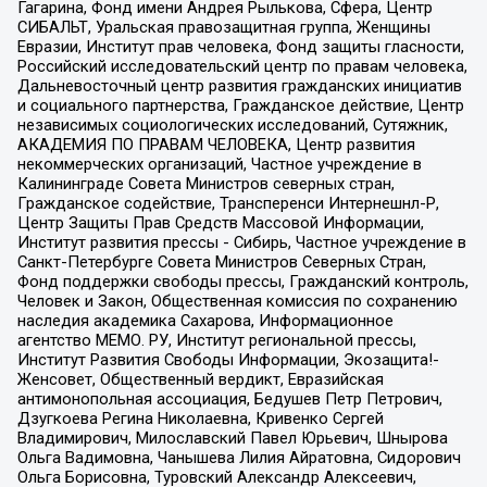
Гагарина, Фонд имени Андрея Рылькова, Сфера, Центр
СИБАЛЬТ, Уральская правозащитная группа, Женщины
Евразии, Институт прав человека, Фонд защиты гласности,
Российский исследовательский центр по правам человека,
Дальневосточный центр развития гражданских инициатив
и социального партнерства, Гражданское действие, Центр
независимых социологических исследований, Сутяжник,
АКАДЕМИЯ ПО ПРАВАМ ЧЕЛОВЕКА, Центр развития
некоммерческих организаций, Частное учреждение в
Калининграде Совета Министров северных стран,
Гражданское содействие, Трансперенси Интернешнл-Р,
Центр Защиты Прав Средств Массовой Информации,
Институт развития прессы - Сибирь, Частное учреждение в
Санкт-Петербурге Совета Министров Северных Стран,
Фонд поддержки свободы прессы, Гражданский контроль,
Человек и Закон, Общественная комиссия по сохранению
наследия академика Сахарова, Информационное
агентство МЕМО. РУ, Институт региональной прессы,
Институт Развития Свободы Информации, Экозащита!-
Женсовет, Общественный вердикт, Евразийская
антимонопольная ассоциация, Бедушев Петр Петрович,
Дзугкоева Регина Николаевна, Кривенко Сергей
Владимирович, Милославский Павел Юрьевич, Шнырова
Ольга Вадимовна, Чанышева Лилия Айратовна, Сидорович
Ольга Борисовна, Туровский Александр Алексеевич,