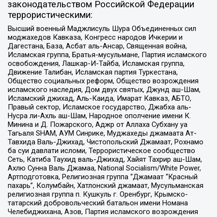
законодательством Российской Федерации
террористическими:
Высший военный Маджлисуль Шура Объединенных сил
моджахедов Кавказа, Конгресс народов Ичкерии и
Дагестана, База, Асбат аль-Ансар, Священная война,
Исламская группа, Братья-мусульмане, Партия исламского
освобождения, Лашкар-И-Тайба, Исламская группа,
Движение Талибан, Исламская партия Туркестана,
Общество социальных реформ, Общество возрождения
исламского наследия, Дом двух святых, Джунд аш-Шам,
Исламский джихад, Аль-Каида, Имарат Кавказ, АБТО,
Правый сектор, Исламское государство, Джабха аль-
Нусра ли-Ахль аш-Шам, Народное ополчение имени К.
Минина и Д. Пожарского, Аджр от Аллаха Субхану уа
Тагьаля SHAM, АУМ Синрике, Муджахеды джамаата Ат-
Тавхида Валь-Джихад, Чистопольский Джамаат, Рохнамо
ба суи давлати исломи, Террористическое сообщество
Сеть, Катиба Таухид валь-Джихад, Хайят Тахрир аш-Шам,
Ахлю Сунна Валь Джамаа, National Socialism/White Power,
Артподготовка, Религиозная группа “Джамаат “Красный
пахарь”, Колумбайн, Хатлонский джамаат, Мусульманская
религиозная группа п. Кушкуль г. Оренбург, Крымско-
татарский добровольческий батальон имени Номана
Челебиджихана, Азов, Партия исламского возрождения