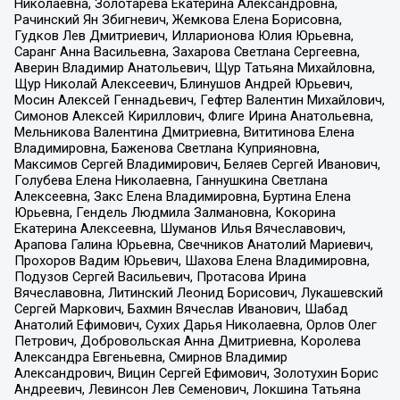
Николаевна, Золотарева Екатерина Александровна,
Рачинский Ян Збигневич, Жемкова Елена Борисовна,
Гудков Лев Дмитриевич, Илларионова Юлия Юрьевна,
Саранг Анна Васильевна, Захарова Светлана Сергеевна,
Аверин Владимир Анатольевич, Щур Татьяна Михайловна,
Щур Николай Алексеевич, Блинушов Андрей Юрьевич,
Мосин Алексей Геннадьевич, Гефтер Валентин Михайлович,
Симонов Алексей Кириллович, Флиге Ирина Анатольевна,
Мельникова Валентина Дмитриевна, Вититинова Елена
Владимировна, Баженова Светлана Куприяновна,
Максимов Сергей Владимирович, Беляев Сергей Иванович,
Голубева Елена Николаевна, Ганнушкина Светлана
Алексеевна, Закс Елена Владимировна, Буртина Елена
Юрьевна, Гендель Людмила Залмановна, Кокорина
Екатерина Алексеевна, Шуманов Илья Вячеславович,
Арапова Галина Юрьевна, Свечников Анатолий Мариевич,
Прохоров Вадим Юрьевич, Шахова Елена Владимировна,
Подузов Сергей Васильевич, Протасова Ирина
Вячеславовна, Литинский Леонид Борисович, Лукашевский
Сергей Маркович, Бахмин Вячеслав Иванович, Шабад
Анатолий Ефимович, Сухих Дарья Николаевна, Орлов Олег
Петрович, Добровольская Анна Дмитриевна, Королева
Александра Евгеньевна, Смирнов Владимир
Александрович, Вицин Сергей Ефимович, Золотухин Борис
Андреевич, Левинсон Лев Семенович, Локшина Татьяна