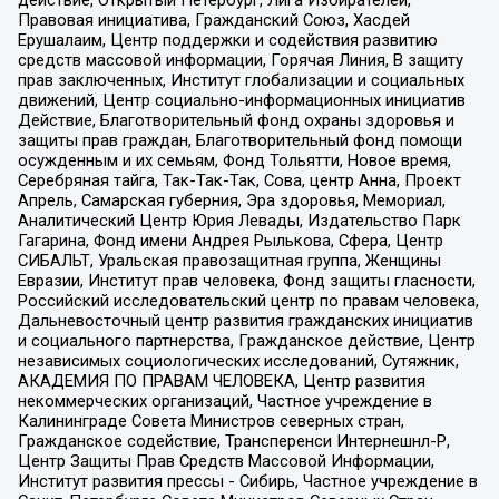
действие, Открытый Петербург, Лига Избирателей,
Правовая инициатива, Гражданский Союз, Хасдей
Ерушалаим, Центр поддержки и содействия развитию
средств массовой информации, Горячая Линия, В защиту
прав заключенных, Институт глобализации и социальных
движений, Центр социально-информационных инициатив
Действие, Благотворительный фонд охраны здоровья и
защиты прав граждан, Благотворительный фонд помощи
осужденным и их семьям, Фонд Тольятти, Новое время,
Серебряная тайга, Так-Так-Так, Сова, центр Анна, Проект
Апрель, Самарская губерния, Эра здоровья, Мемориал,
Аналитический Центр Юрия Левады, Издательство Парк
Гагарина, Фонд имени Андрея Рылькова, Сфера, Центр
СИБАЛЬТ, Уральская правозащитная группа, Женщины
Евразии, Институт прав человека, Фонд защиты гласности,
Российский исследовательский центр по правам человека,
Дальневосточный центр развития гражданских инициатив
и социального партнерства, Гражданское действие, Центр
независимых социологических исследований, Сутяжник,
АКАДЕМИЯ ПО ПРАВАМ ЧЕЛОВЕКА, Центр развития
некоммерческих организаций, Частное учреждение в
Калининграде Совета Министров северных стран,
Гражданское содействие, Трансперенси Интернешнл-Р,
Центр Защиты Прав Средств Массовой Информации,
Институт развития прессы - Сибирь, Частное учреждение в