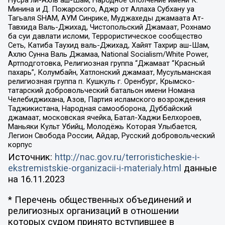
Минина и Д. Пожарского, Аджр от Аллаха Субхану уа
Тагьаля SHAM, АУМ Синрике, Муджахеды джамаата Ат-
Тавхида Валь-Джихад, Чистопольский Джамаат, Рохнамо
ба суи давлати исломи, Террористическое сообщество
Сеть, Катиба Таухид валь-Джихад, Хайят Тахрир аш-Шам,
Ахлю Сунна Валь Джамаа, National Socialism/White Power,
Артподготовка, Религиозная группа “Джамаат “Красный
пахарь”, Колумбайн, Хатлонский джамаат, Мусульманская
религиозная группа п. Кушкуль г. Оренбург, Крымско-
татарский добровольческий батальон имени Номана
Челебиджихана, Азов, Партия исламского возрождения
Таджикистана, Народная самооборона, Дуббайский
джамаат, московская ячейка, Батал-Хаджи Белхороев,
Маньяки Культ Убийц, Молодёжь Которая Улыбается,
Легион Свобода России, Айдар, Русский добровольческий
корпус
Источник:
http://nac.gov.ru/terroristicheskie-i-
ekstremistskie-organizacii-i-materialy.html
данные
на
16.11.2023
* Перечень общественных объединений и
религиозных организаций в отношении
которых судом принято вступившее в