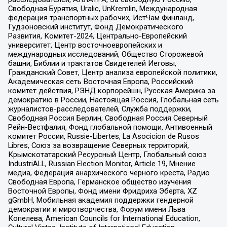
Свободная Бурятия, Uralic, UnKremlin, Международная
федерация транспортных рабочих, ИстЧам Финланд,
Гудзоновский институт, Фонд Демократического
Развития, Комитет-2024, Центрально-Европейский
университет, Центр восточноевропейских и
международных исследований, Общество Сторожевой
башни, Библии и трактатов Свидетелей Иеговы,
Гражданский Совет, Центр анализа европейской политики,
Академическая сеть Восточная Европа, Российский
комитет действия, РЭНД корпорейшн, Русская Америка за
демократию в России, Настоящая Россия, Глобальная сеть
журналистов-расследователей, Служба поддержки,
Свободная Россия Берлин, Свободная Россия Северный
Рейн-Вестфалия, Фонд глобальной помощи, Антивоенный
комитет России, Russie-Libertes, La Asocicion de Rusos
Libres, Союз за возвращение Северных территорий,
Крымскотатарский Ресурсный Центр, Глобальный союз
IndustriALL, Russian Election Monitor, Article 19, Мнение
медиа, Федерация анархического черного креста, Радио
Свободная Европа, Германское общество изучения
Восточной Европы, Фонд имени Фридриха Эберта, XZ
gGmbH, Мобильная академия поддержки гендерной
демократии и миротворчества, Форум имени Льва
Копелева, American Councils for International Education,