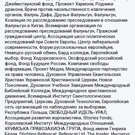
Джеймстаунский фонд, Прожект Хармони, Родники
дракона, Врачи против насильственного извлечения
органов, Фалунь Дафа, Друзья Фалуньгун, Фалуньгун,
Коалиция по расследованию преследования в отношении
Фалуньгун в Китае, Всемирная организация по
расследованию преследований Фалуньгун, Пражский
гражданский центр, Ассоциация школ политических
исследований при Совете Европы, Центр либеральной
современности, Форум русскоязычных европейцев,
Немецко-русский обмен, Бард колледж, Европейский
выбор, Фонд Ходорковского, Оксфордский российский
фонд, Фонд Будущее России, Компания свободы
информации, Проект Медиа, Международное партнерство
за права человека, Духовное Управление Евангельских
Христиан Украинской Христианской Церкви, Новое
Поколение, Духовное Учебное Заведение Международный
Библейский Колледж, Международное христианское
движение, Всемирный Институт Саентологических
Предприятий, Церковь Духовной Технологии, Европейская
сеть организаций по наблюдению за выборами,
Республика Польша, СВОБОДНЫЙ ИДЕЛЬ-УРАЛ,
Ассоциация развития журналистики, IStories fonds,
Королевский Институт Международных Отношений,
КРИМСЬКА ПРАВОЗАХИСНА ГРУПА, Фонд имени Генриха
Бёлля, Stichting Bellingcat, Bellingcat Ltd, The Insider, Институт