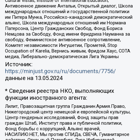
Cultural Vistas, Institute of International Education,
Антивоенное движение Антальи, Открытый диалог, Школа
международных отношений и государственной политики
им Питера Мунка, Российско-канадский демократический
альянс, Школа международных отношений им Нормана
Патерсона, Центр Гражданских Свобод, Фонд Бориса
Немцова за Свободу, Фонд имени Фридриха Науманна за
свободу, Феминистское антивоенное сопротивление,
Комитет независимости Ингушетии, Прометей, Stop
Occupation of Karelia, Вернись живым, Фридом Хаус, СОТА
медиа, Либерально-демократическая Лига Украины
Источник:
https://minjust.gov.ru/ru/documents/7756/
данные на
13.05.2024
* Сведения реестра НКО, выполняющих
функции иностранного агента:
Лилит, Правозащитная группа Гражданин.Армия.Право,
Нижегородский центр немецкой и европейской культуры,
Центр гендерных исследований, Фонд защиты прав
граждан Штаб, Институт права и публичной политики,
Фонд борьбы с коррупцией, Альянс врачей,
НАСИЛИЮ.НЕТ, Мы против СПИДа, СВЕЧА, Гуманитарное