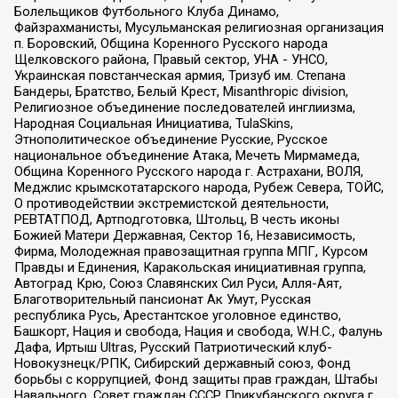
Болельщиков Футбольного Клуба Динамо,
Файзрахманисты, Мусульманская религиозная организация
п. Боровский, Община Коренного Русского народа
Щелковского района, Правый сектор, УНА - УНСО,
Украинская повстанческая армия, Тризуб им. Степана
Бандеры, Братство, Белый Крест, Misanthropic division,
Религиозное объединение последователей инглиизма,
Народная Социальная Инициатива, TulaSkins,
Этнополитическое объединение Русские, Русское
национальное объединение Атака, Мечеть Мирмамеда,
Община Коренного Русского народа г. Астрахани, ВОЛЯ,
Меджлис крымскотатарского народа, Рубеж Севера, ТОЙС,
О противодействии экстремистской деятельности,
РЕВТАТПОД, Артподготовка, Штольц, В честь иконы
Божией Матери Державная, Сектор 16, Независимость,
Фирма, Молодежная правозащитная группа МПГ, Курсом
Правды и Единения, Каракольская инициативная группа,
Автоград Крю, Союз Славянских Сил Руси, Алля-Аят,
Благотворительный пансионат Ак Умут, Русская
республика Русь, Арестантское уголовное единство,
Башкорт, Нация и свобода, Нация и свобода, W.H.С., Фалунь
Дафа, Иртыш Ultras, Русский Патриотический клуб-
Новокузнецк/РПК, Сибирский державный союз, Фонд
борьбы с коррупцией, Фонд защиты прав граждан, Штабы
Навального, Совет граждан СССР Прикубанского округа г.