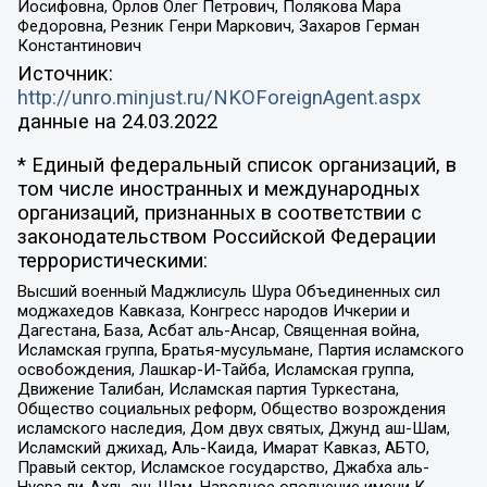
Иосифовна, Орлов Олег Петрович, Полякова Мара
Федоровна, Резник Генри Маркович, Захаров Герман
Константинович
Источник:
http://unro.minjust.ru/NKOForeignAgent.aspx
данные на
24.03.2022
* Единый федеральный список организаций, в
том числе иностранных и международных
организаций, признанных в соответствии с
законодательством Российской Федерации
террористическими:
Высший военный Маджлисуль Шура Объединенных сил
моджахедов Кавказа, Конгресс народов Ичкерии и
Дагестана, База, Асбат аль-Ансар, Священная война,
Исламская группа, Братья-мусульмане, Партия исламского
освобождения, Лашкар-И-Тайба, Исламская группа,
Движение Талибан, Исламская партия Туркестана,
Общество социальных реформ, Общество возрождения
исламского наследия, Дом двух святых, Джунд аш-Шам,
Исламский джихад, Аль-Каида, Имарат Кавказ, АБТО,
Правый сектор, Исламское государство, Джабха аль-
Нусра ли-Ахль аш-Шам, Народное ополчение имени К.