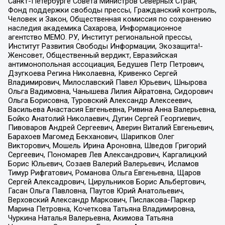
Санкт-Петербурге Совета Министров Северных Стран,
Фонд поддержки свободы прессы, Гражданский контроль,
Человек и Закон, Общественная комиссия по сохранению
наследия академика Сахарова, Информационное
агентство МЕМО. РУ, Институт региональной прессы,
Институт Развития Свободы Информации, Экозащита!-
Женсовет, Общественный вердикт, Евразийская
антимонопольная ассоциация, Бедушев Петр Петрович,
Дзугкоева Регина Николаевна, Кривенко Сергей
Владимирович, Милославский Павел Юрьевич, Шнырова
Ольга Вадимовна, Чанышева Лилия Айратовна, Сидорович
Ольга Борисовна, Туровский Александр Алексеевич,
Васильева Анастасия Евгеньевна, Ривина Анна Валерьевна,
Бойко Анатолий Николаевич, Дугин Сергей Георгиевич,
Пивоваров Андрей Сергеевич, Аверин Виталий Евгеньевич,
Барахоев Магомед Бекханович, Шарипков Олег
Викторович, Мошель Ирина Ароновна, Шведов Григорий
Сергеевич, Пономарев Лев Александрович, Каргалицкий
Борис Юльевич, Созаев Валерий Валерьевич, Исламов
Тимур Рифгатович, Романова Ольга Евгеньевна, Щаров
Сергей Алексадрович, Цирульников Борис Альбертович,
Гасан Ольга Павловна, Паутов Юрий Анатольевич,
Верховский Александр Маркович, Пислакова-Паркер
Марина Петровна, Кочеткова Татьяна Владимировна,
Чуркина Наталья Валерьевна, Акимова Татьяна