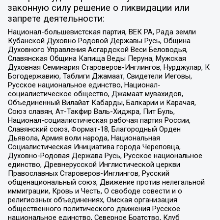
законную силу решение о ликвидации или
запрете деятельности:
Национал-большевистская партия, ВЕК РА, Рада земли
Кубанской Духовно Родовой Державы Русь, Община
Духовного Управления Асгардской Веси Беловодья,
Славянская Община Капища Веды Перуна, Мужская
Духовная Семинария Староверов-Инглингов, Нурджулар, К
Богодержавию, Таблиги Джамаат, Свидетели Иеговы,
Русское национальное единство, Национал-
социалистическое общество, Джамаат мувахидов,
Объединенный Вилайат Кабарды, Балкарии и Карачая,
Союз славян, Ат-Такфир Валь-Хиджра, Пит Буль,
Национал-социалистическая рабочая партия России,
Славянский союз, Формат-18, Благородный Орден
Дьявола, Армия воли народа, Национальная
Социалистическая Инициатива города Череповца,
Духовно-Родовая Держава Русь, Русское национальное
единство, Древнерусской Инглистической церкви
Православных Староверов-Инглингов, Русский
общенациональный союз, Движение против нелегальной
иммиграции, Кровь и Честь, О свободе совести и о
религиозных объединениях, Омская организация
общественного политического движения Русское
национальное единство, Северное Братство, Клуб