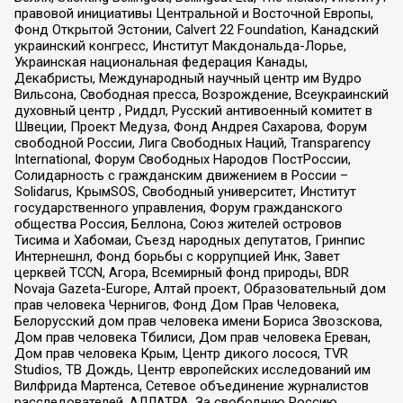
правовой инициативы Центральной и Восточной Европы,
Фонд Открытой Эстонии, Calvert 22 Foundation, Канадский
украинский конгресс, Институт Макдональда-Лорье,
Украинская национальная федерация Канады,
Декабристы, Международный научный центр им Вудро
Вильсона, Свободная пресса, Возрождение, Всеукраинский
духовный центр , Риддл, Русский антивоенный комитет в
Швеции, Проект Медуза, Фонд Андрея Сахарова, Форум
свободной России, Лига Свободных Наций, Transparеncy
International, Форум Свободных Народов ПостРоссии,
Солидарность с гражданским движением в России –
Solidarus, КрымSOS, Свободный университет, Институт
государственного управления, Форум гражданского
общества Россия, Беллона, Союз жителей островов
Тисима и Хабомаи, Съезд народных депутатов, Гринпис
Интернешнл, Фонд борьбы с коррупцией Инк, Завет
церквей TCCN, Агора, Всемирный фонд природы, BDR
Novaja Gazeta-Europe, Алтай проект, Образовательный дом
прав человека Чернигов, Фонд Дом Прав Человека,
Белорусский дом прав человека имени Бориса Звозскова,
Дом прав человека Тбилиси, Дом прав человека Ереван,
Дом прав человека Крым, Центр дикого лосося, TVR
Studios, ТВ Дождь, Центр европейских исследований им
Вилфрида Мартенса, Сетевое объединение журналистов
расследователей, АЛЛАТРА, За свободную Россию,