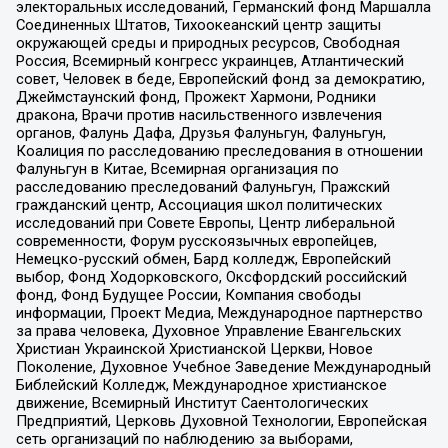
электоральных исследований, Германский фонд Маршалла
Соединенных Штатов, Тихоокеанский центр защиты
окружающей среды и природных ресурсов, Свободная
Россия, Всемирный конгресс украинцев, Атлантический
совет, Человек в беде, Европейский фонд за демократию,
Джеймстаунский фонд, Прожект Хармони, Родники
дракона, Врачи против насильственного извлечения
органов, Фалунь Дафа, Друзья Фалуньгун, Фалуньгун,
Коалиция по расследованию преследования в отношении
Фалуньгун в Китае, Всемирная организация по
расследованию преследований Фалуньгун, Пражский
гражданский центр, Ассоциация школ политических
исследований при Совете Европы, Центр либеральной
современности, Форум русскоязычных европейцев,
Немецко-русский обмен, Бард колледж, Европейский
выбор, Фонд Ходорковского, Оксфордский российский
фонд, Фонд Будущее России, Компания свободы
информации, Проект Медиа, Международное партнерство
за права человека, Духовное Управление Евангельских
Христиан Украинской Христианской Церкви, Новое
Поколение, Духовное Учебное Заведение Международный
Библейский Колледж, Международное христианское
движение, Всемирный Институт Саентологических
Предприятий, Церковь Духовной Технологии, Европейская
сеть организаций по наблюдению за выборами,