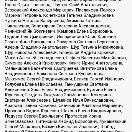
Гасан Ольга Павловна, Паутов Юрий Анатольевич,
Верховский Александр Маркович, Пислакова-Паркер
Марина Петровна, Кочеткова Татьяна Владимировна,
Чуркина Наталья Валерьевна, Акимова Татьяна
Николаевна, Золотарева Екатерина Александровна,
Рачинский Ян Збигневич, Жемкова Елена Борисовна,
Гудков Лев Дмитриевич, Илларионова Юлия Юрьевна,
Саранг Анна Васильевна, Захарова Светлана Сергеевна,
Аверин Владимир Анатольевич, Щур Татьяна Михайловна,
Щур Николай Алексеевич, Блинушов Андрей Юрьевич,
Мосин Алексей Геннадьевич, Гефтер Валентин Михайлович,
Симонов Алексей Кириллович, Флиге Ирина Анатольевна,
Мельникова Валентина Дмитриевна, Вититинова Елена
Владимировна, Баженова Светлана Куприяновна,
Максимов Сергей Владимирович, Беляев Сергей Иванович,
Голубева Елена Николаевна, Ганнушкина Светлана
Алексеевна, Закс Елена Владимировна, Буртина Елена
Юрьевна, Гендель Людмила Залмановна, Кокорина
Екатерина Алексеевна, Шуманов Илья Вячеславович,
Арапова Галина Юрьевна, Свечников Анатолий Мариевич,
Прохоров Вадим Юрьевич, Шахова Елена Владимировна,
Подузов Сергей Васильевич, Протасова Ирина
Вячеславовна, Литинский Леонид Борисович, Лукашевский
Сергей Маркович, Бахмин Вячеслав Иванович, Шабад