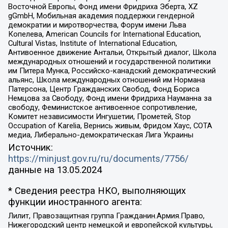
Восточной Европы, Фонд имени Фридриха Эберта, XZ
gGmbH, Мобильная академия поддержки гендерной
демократии и миротворчества, Форум имени Льва
Копелева, American Councils for International Education,
Cultural Vistas, Institute of International Education,
Антивоенное движение Антальи, Открытый диалог, Школа
международных отношений и государственной политики
им Питера Мунка, Российско-канадский демократический
альянс, Школа международных отношений им Нормана
Патерсона, Центр Гражданских Свобод, Фонд Бориса
Немцова за Свободу, Фонд имени Фридриха Науманна за
свободу, Феминистское антивоенное сопротивление,
Комитет независимости Ингушетии, Прометей, Stop
Occupation of Karelia, Вернись живым, Фридом Хаус, СОТА
медиа, Либерально-демократическая Лига Украины
Источник:
https://minjust.gov.ru/ru/documents/7756/
данные на
13.05.2024
* Сведения реестра НКО, выполняющих
функции иностранного агента:
Лилит, Правозащитная группа Гражданин.Армия.Право,
Нижегородский центр немецкой и европейской культуры,