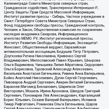
Калининграде Совета Министров северных стран,
Гражданское содействие, Трансперенси Интернешнл-Р,
Центр Защиты Прав Средств Массовой Информации,
Институт развития прессы - Сибирь, Частное учреждение в
Санкт-Петербурге Совета Министров Северных Стран,
Фонд поддержки свободы прессы, Гражданский контроль,
Человек и Закон, Общественная комиссия по сохранению
наследия академика Сахарова, Информационное
агентство МЕМО. РУ, Институт региональной прессы,
Институт Развития Свободы Информации, Экозащита!-
Женсовет, Общественный вердикт, Евразийская
антимонопольная ассоциация, Бедушев Петр Петрович,
Дзугкоева Регина Николаевна, Кривенко Сергей
Владимирович, Милославский Павел Юрьевич, Шнырова
Ольга Вадимовна, Чанышева Лилия Айратовна, Сидорович
Ольга Борисовна, Туровский Александр Алексеевич,
Васильева Анастасия Евгеньевна, Ривина Анна Валерьевна,
Бойко Анатолий Николаевич, Дугин Сергей Георгиевич,
Пивоваров Андрей Сергеевич, Аверин Виталий Евгеньевич,
Барахоев Магомед Бекханович, Шарипков Олег
Викторович, Мошель Ирина Ароновна, Шведов Григорий
Сергеевич, Пономарев Лев Александрович, Каргалицкий
Борис Юльевич, Созаев Валерий Валерьевич, Исламов
Тимур Рифгатович, Романова Ольга Евгеньевна, Щаров
Сергей Алексадрович, Цирульников Борис Альбертович,