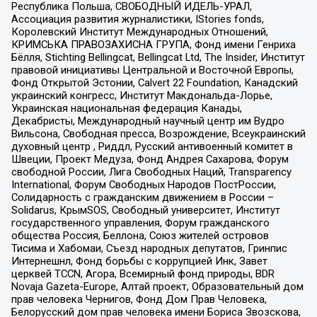
Республика Польша, СВОБОДНЫЙ ИДЕЛЬ-УРАЛ,
Ассоциация развития журналистики, IStories fonds,
Королевский Институт Международных Отношений,
КРИМСЬКА ПРАВОЗАХИСНА ГРУПА, Фонд имени Генриха
Бёлля, Stichting Bellingcat, Bellingcat Ltd, The Insider, Институт
правовой инициативы Центральной и Восточной Европы,
Фонд Открытой Эстонии, Calvert 22 Foundation, Канадский
украинский конгресс, Институт Макдональда-Лорье,
Украинская национальная федерация Канады,
Декабристы, Международный научный центр им Вудро
Вильсона, Свободная пресса, Возрождение, Всеукраинский
духовный центр , Риддл, Русский антивоенный комитет в
Швеции, Проект Медуза, Фонд Андрея Сахарова, Форум
свободной России, Лига Свободных Наций, Transparеncy
International, Форум Свободных Народов ПостРоссии,
Солидарность с гражданским движением в России –
Solidarus, КрымSOS, Свободный университет, Институт
государственного управления, Форум гражданского
общества Россия, Беллона, Союз жителей островов
Тисима и Хабомаи, Съезд народных депутатов, Гринпис
Интернешнл, Фонд борьбы с коррупцией Инк, Завет
церквей TCCN, Агора, Всемирный фонд природы, BDR
Novaja Gazeta-Europe, Алтай проект, Образовательный дом
прав человека Чернигов, Фонд Дом Прав Человека,
Белорусский дом прав человека имени Бориса Звозскова,