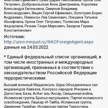
Анатолий Ефимович, Сухих Дарья Николаевна, Орлов Олег
Петрович, Добровольская Анна Дмитриевна, Королева
Александра Евгеньевна, Смирнов Владимир
Александрович, Вицин Сергей Ефимович, Золотухин Борис
Андреевич, Левинсон Лев Семенович, Локшина Татьяна
Иосифовна, Орлов Олег Петрович, Полякова Мара
Федоровна, Резник Генри Маркович, Захаров Герман
Константинович
Источник:
http://unro.minjust.ru/NKOForeignAgent.aspx
данные на
24.03.2022
* Единый федеральный список организаций, в
том числе иностранных и международных
организаций, признанных в соответствии с
законодательством Российской Федерации
террористическими:
Высший военный Маджлисуль Шура Объединенных сил
моджахедов Кавказа, Конгресс народов Ичкерии и
Дагестана, База, Асбат аль-Ансар, Священная война,
Исламская группа, Братья-мусульмане, Партия исламского
освобождения, Лашкар-И-Тайба, Исламская группа,
Движение Талибан, Исламская партия Туркестана,