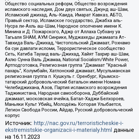
Общество социальных реформ, Общество возрождения
исламского наследия, Дом двух святых, Джунд аш-Шам,
Исламский джихад, Аль-Каида, Имарат Кавказ, АБТО,
Правый сектор, Исламское государство, Джабха аль-
Нусра ли-Ахль аш-Шам, Народное ополчение имени К.
Минина и Д. Пожарского, Аджр от Аллаха Субхану уа
Тагьаля SHAM, АУМ Синрике, Муджахеды джамаата Ат-
Тавхида Валь-Джихад, Чистопольский Джамаат, Рохнамо
ба суи давлати исломи, Террористическое сообщество
Сеть, Катиба Таухид валь-Джихад, Хайят Тахрир аш-Шам,
Ахлю Сунна Валь Джамаа, National Socialism/White Power,
Артподготовка, Религиозная группа “Джамаат “Красный
пахарь”, Колумбайн, Хатлонский джамаат, Мусульманская
религиозная группа п. Кушкуль г. Оренбург, Крымско-
татарский добровольческий батальон имени Номана
Челебиджихана, Азов, Партия исламского возрождения
Таджикистана, Народная самооборона, Дуббайский
джамаат, московская ячейка, Батал-Хаджи Белхороев,
Маньяки Культ Убийц, Молодёжь Которая Улыбается,
Легион Свобода России, Айдар, Русский добровольческий
корпус
Источник:
http://nac.gov.ru/terroristicheskie-i-
ekstremistskie-organizacii-i-materialy.html
данные
на
16.11.2023