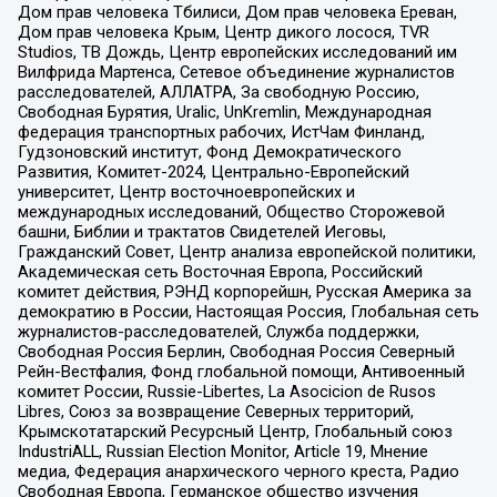
Дом прав человека Тбилиси, Дом прав человека Ереван,
Дом прав человека Крым, Центр дикого лосося, TVR
Studios, ТВ Дождь, Центр европейских исследований им
Вилфрида Мартенса, Сетевое объединение журналистов
расследователей, АЛЛАТРА, За свободную Россию,
Свободная Бурятия, Uralic, UnKremlin, Международная
федерация транспортных рабочих, ИстЧам Финланд,
Гудзоновский институт, Фонд Демократического
Развития, Комитет-2024, Центрально-Европейский
университет, Центр восточноевропейских и
международных исследований, Общество Сторожевой
башни, Библии и трактатов Свидетелей Иеговы,
Гражданский Совет, Центр анализа европейской политики,
Академическая сеть Восточная Европа, Российский
комитет действия, РЭНД корпорейшн, Русская Америка за
демократию в России, Настоящая Россия, Глобальная сеть
журналистов-расследователей, Служба поддержки,
Свободная Россия Берлин, Свободная Россия Северный
Рейн-Вестфалия, Фонд глобальной помощи, Антивоенный
комитет России, Russie-Libertes, La Asocicion de Rusos
Libres, Союз за возвращение Северных территорий,
Крымскотатарский Ресурсный Центр, Глобальный союз
IndustriALL, Russian Election Monitor, Article 19, Мнение
медиа, Федерация анархического черного креста, Радио
Свободная Европа, Германское общество изучения