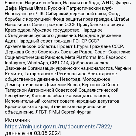
Башкорт, Нация и свобода, Нация и свобода, W.H.С., Фалунь
Дафа, Иртыш Ultras, Русский Патриотический клуб-
Новокузнецк/РПК, Сибирский державный союз, Фонд
борьбы с коррупцией, Фонд защиты прав граждан, Штабы
Навального, Совет граждан СССР Прикубанского округа г.
Краснодара, Мужское государство, Народное
объединение русского движения, Народное движение
Адат, Народный совет граждан РСФСР СССР
Архангельской области, Проект Штурм, Граждане СССР,
Держава Союз Советских Светлых Родов, Совет Советских
Социалистических Районов, Meta Platforms Inc, Facebook,
Instagram, WhatsApp, СИЧ-С14, Добровольческое
Движение Организации украинских националистов, Черный
Комитет, Татарстанское Региональное Всетатарское
общественное движение, Невоград, Молодежное
Демократическое Движение Весна, Верховный Совет
Татарской Автономной Советской Социалистической
Республики, Конгресс ойрат-калмыцкого народа,
Исполнительный комитет совета народных депутатов
Красноярского края, Этническое национальное
объединение, ЛГБТ, Я.МЫ Сергей Фургал
Источник:
https://minjust.gov.ru/ru/documents/7822/
данные на
03.05.2024