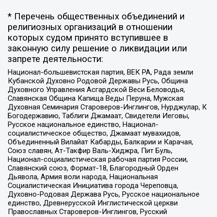
* Перечень общественных объединений и
религиозных организаций в отношении
которых судом принято вступившее в
законную силу решение о ликвидации или
запрете деятельности:
Национал-большевистская партия, ВЕК РА, Рада земли
Кубанской Духовно Родовой Державы Русь, Община
Духовного Управления Асгардской Веси Беловодья,
Славянская Община Капища Веды Перуна, Мужская
Духовная Семинария Староверов-Инглингов, Нурджулар, К
Богодержавию, Таблиги Джамаат, Свидетели Иеговы,
Русское национальное единство, Национал-
социалистическое общество, Джамаат мувахидов,
Объединенный Вилайат Кабарды, Балкарии и Карачая,
Союз славян, Ат-Такфир Валь-Хиджра, Пит Буль,
Национал-социалистическая рабочая партия России,
Славянский союз, Формат-18, Благородный Орден
Дьявола, Армия воли народа, Национальная
Социалистическая Инициатива города Череповца,
Духовно-Родовая Держава Русь, Русское национальное
единство, Древнерусской Инглистической церкви
Православных Староверов-Инглингов, Русский