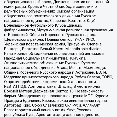
общенациональный союз, Движение против нелегальной
иммиграции, Кровь и Честь, О свободе совести и о
религиозных объединениях, Омская организация
общественного политического движения Русское
национальное единство, Северное Братство, Клуб
Болельщиков Футбольного Клуба Динамо,
Файзрахманисты, Мусульманская религиозная организация
п. Боровский, Община Коренного Русского народа
Щелковского района, Правый сектор, УНА - УНСО,
Украинская повстанческая армия, Тризуб им. Степана
Бандеры, Братство, Белый Крест, Misanthropic division,
Религиозное объединение последователей инглиизма,
Народная Социальная Инициатива, TulaSkins,
Этнополитическое объединение Русские, Русское
национальное объединение Атака, Мечеть Мирмамеда,
Община Коренного Русского народа г. Астрахани, ВОЛЯ,
Меджлис крымскотатарского народа, Рубеж Севера, ТОЙС,
О противодействии экстремистской деятельности,
РЕВТАТПОД, Артподготовка, Штольц, В честь иконы
Божией Матери Державная, Сектор 16, Независимость,
Фирма, Молодежная правозащитная группа МПГ, Курсом
Правды и Единения, Каракольская инициативная группа,
Автоград Крю, Союз Славянских Сил Руси, Алля-Аят,
Благотворительный пансионат Ак Умут, Русская
республика Русь, Арестантское уголовное единство,