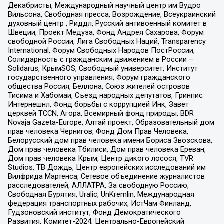
Декабристы, Международный научный центр им Вудро
Вильсона, Свободная пресса, Возрождение, Всеукраинский
духовный центр , Риддл, Русский антивоенный комитет в
Швеции, Проект Медуза, Фонд Андрея Сахарова, Форум
свободной России, Лига Свободных Наций, Transparеncy
International, Форум Свободных Народов ПостРоссии,
Солидарность с гражданским движением в России –
Solidarus, КрымSOS, Свободный университет, Институт
государственного управления, Форум гражданского
общества Россия, Беллона, Союз жителей островов
Тисима и Хабомаи, Съезд народных депутатов, Гринпис
Интернешнл, Фонд борьбы с коррупцией Инк, Завет
церквей TCCN, Агора, Всемирный фонд природы, BDR
Novaja Gazeta-Europe, Алтай проект, Образовательный дом
прав человека Чернигов, Фонд Дом Прав Человека,
Белорусский дом прав человека имени Бориса Звозскова,
Дом прав человека Тбилиси, Дом прав человека Ереван,
Дом прав человека Крым, Центр дикого лосося, TVR
Studios, ТВ Дождь, Центр европейских исследований им
Вилфрида Мартенса, Сетевое объединение журналистов
расследователей, АЛЛАТРА, За свободную Россию,
Свободная Бурятия, Uralic, UnKremlin, Международная
федерация транспортных рабочих, ИстЧам Финланд,
Гудзоновский институт, Фонд Демократического
Развития, Комитет-2024, Центрально-Европейский