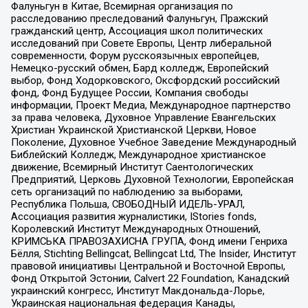
Фалуньгун в Китае, Всемирная организация по
расследованию преследований Фалуньгун, Пражский
гражданский центр, Ассоциация школ политических
исследований при Совете Европы, Центр либеральной
современности, Форум русскоязычных европейцев,
Немецко-русский обмен, Бард колледж, Европейский
выбор, Фонд Ходорковского, Оксфордский российский
фонд, Фонд Будущее России, Компания свободы
информации, Проект Медиа, Международное партнерство
за права человека, Духовное Управление Евангельских
Христиан Украинской Христианской Церкви, Новое
Поколение, Духовное Учебное Заведение Международный
Библейский Колледж, Международное христианское
движение, Всемирный Институт Саентологических
Предприятий, Церковь Духовной Технологии, Европейская
сеть организаций по наблюдению за выборами,
Республика Польша, СВОБОДНЫЙ ИДЕЛЬ-УРАЛ,
Ассоциация развития журналистики, IStories fonds,
Королевский Институт Международных Отношений,
КРИМСЬКА ПРАВОЗАХИСНА ГРУПА, Фонд имени Генриха
Бёлля, Stichting Bellingcat, Bellingcat Ltd, The Insider, Институт
правовой инициативы Центральной и Восточной Европы,
Фонд Открытой Эстонии, Calvert 22 Foundation, Канадский
украинский конгресс, Институт Макдональда-Лорье,
Украинская национальная федерация Канады,