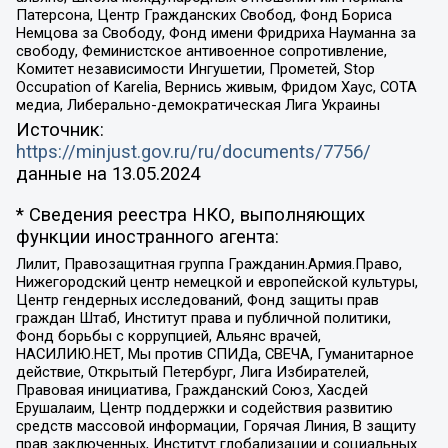
Патерсона, Центр Гражданских Свобод, Фонд Бориса
Немцова за Свободу, Фонд имени Фридриха Науманна за
свободу, Феминистское антивоенное сопротивление,
Комитет независимости Ингушетии, Прометей, Stop
Occupation of Karelia, Вернись живым, Фридом Хаус, СОТА
медиа, Либерально-демократическая Лига Украины
Источник:
https://minjust.gov.ru/ru/documents/7756/
данные на
13.05.2024
* Сведения реестра НКО, выполняющих
функции иностранного агента:
Лилит, Правозащитная группа Гражданин.Армия.Право,
Нижегородский центр немецкой и европейской культуры,
Центр гендерных исследований, Фонд защиты прав
граждан Штаб, Институт права и публичной политики,
Фонд борьбы с коррупцией, Альянс врачей,
НАСИЛИЮ.НЕТ, Мы против СПИДа, СВЕЧА, Гуманитарное
действие, Открытый Петербург, Лига Избирателей,
Правовая инициатива, Гражданский Союз, Хасдей
Ерушалаим, Центр поддержки и содействия развитию
средств массовой информации, Горячая Линия, В защиту
прав заключенных, Институт глобализации и социальных