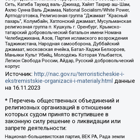
Сеть, Катиба Таухид валь-Джихад, Хайят Тахрир аш-Шам,
Ахлю Сунна Валь Джамаа, National Socialism/White Power,
Артподготовка, Религиозная группа “Джамаат “Красный
пахарь”, Колумбайн, Хатлонский джамаат, Мусульманская
религиозная группа п. Кушкуль г. Оренбург, Крымско-
татарский добровольческий батальон имени Номана
Челебиджихана, Азов, Партия исламского возрождения
Таджикистана, Народная самооборона, Дуббайский
джамаат, московская ячейка, Батал-Хаджи Белхороев,
Маньяки Культ Убийц, Молодёжь Которая Улыбается,
Легион Свобода России, Айдар, Русский добровольческий
корпус
Источник:
http://nac.gov.ru/terroristicheskie-i-
ekstremistskie-organizacii-i-materialy.html
данные
на
16.11.2023
* Перечень общественных объединений и
религиозных организаций в отношении
которых судом принято вступившее в
законную силу решение о ликвидации или
запрете деятельности:
Национал-большевистская партия, ВЕК РА, Рада земли