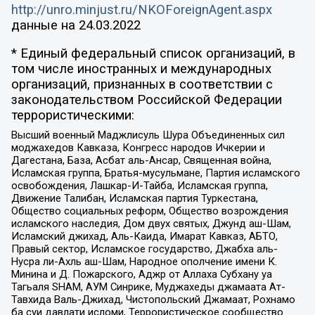
http://unro.minjust.ru/NKOForeignAgent.aspx
данные на
24.03.2022
* Единый федеральный список организаций, в
том числе иностранных и международных
организаций, признанных в соответствии с
законодательством Российской Федерации
террористическими:
Высший военный Маджлисуль Шура Объединенных сил
моджахедов Кавказа, Конгресс народов Ичкерии и
Дагестана, База, Асбат аль-Ансар, Священная война,
Исламская группа, Братья-мусульмане, Партия исламского
освобождения, Лашкар-И-Тайба, Исламская группа,
Движение Талибан, Исламская партия Туркестана,
Общество социальных реформ, Общество возрождения
исламского наследия, Дом двух святых, Джунд аш-Шам,
Исламский джихад, Аль-Каида, Имарат Кавказ, АБТО,
Правый сектор, Исламское государство, Джабха аль-
Нусра ли-Ахль аш-Шам, Народное ополчение имени К.
Минина и Д. Пожарского, Аджр от Аллаха Субхану уа
Тагьаля SHAM, АУМ Синрике, Муджахеды джамаата Ат-
Тавхида Валь-Джихад, Чистопольский Джамаат, Рохнамо
ба суи давлати исломи, Террористическое сообщество