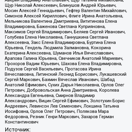
Аверин Владимир Анатольевич, Щур Татьяна Михайловна,
Щур Николай Алексеевич, Блинушов Андрей Юрьевич,
Мосин Алексей Геннадьевич, Гефтер Валентин Михайлович,
Симонов Алексей Кириллович, Флиге Ирина Анатольевна,
Мельникова Валентина Дмитриевна, Вититинова Елена
Владимировна, Баженова Светлана Куприяновна,
Максимов Сергей Владимирович, Беляев Сергей Иванович,
Голубева Елена Николаевна, Ганнушкина Светлана
Алексеевна, Закс Елена Владимировна, Буртина Елена
Юрьевна, Гендель Людмила Залмановна, Кокорина
Екатерина Алексеевна, Шуманов Илья Вячеславович,
Арапова Галина Юрьевна, Свечников Анатолий Мариевич,
Прохоров Вадим Юрьевич, Шахова Елена Владимировна,
Подузов Сергей Васильевич, Протасова Ирина
Вячеславовна, Литинский Леонид Борисович, Лукашевский
Сергей Маркович, Бахмин Вячеслав Иванович, Шабад
Анатолий Ефимович, Сухих Дарья Николаевна, Орлов Олег
Петрович, Добровольская Анна Дмитриевна, Королева
Александра Евгеньевна, Смирнов Владимир
Александрович, Вицин Сергей Ефимович, Золотухин Борис
Андреевич, Левинсон Лев Семенович, Локшина Татьяна
Иосифовна, Орлов Олег Петрович, Полякова Мара
Федоровна, Резник Генри Маркович, Захаров Герман
Константинович
Источник: