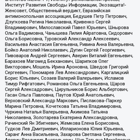
Институт Развития Свободы Информации, Экозащита!-
Женсовет, Общественный вердикт, Евразийская
антимонопольная ассоциация, Бедушев Петр Петрович,
Дзугкоева Регина Николаевна, Кривенко Сергей
Владимирович, Милославский Павел Юрьевич, Шнырова
Ольга Вадимовна, Чанышева Лилия Айратовна, Сидорович
Ольга Борисовна, Туровский Александр Алексеевич,
Васильева Анастасия Евгеньевна, Ривина Анна Валерьевна,
Бойко Анатолий Николаевич, Дугин Сергей Георгиевич,
Пивоваров Андрей Сергеевич, Аверин Виталий Евгеньевич,
Барахоев Магомед Бекханович, Шарипков Олег
Викторович, Мошель Ирина Ароновна, Шведов Григорий
Сергеевич, Пономарев Лев Александрович, Каргалицкий
Борис Юльевич, Созаев Валерий Валерьевич, Исламов
Тимур Рифгатович, Романова Ольга Евгеньевна, Щаров
Сергей Алексадрович, Цирульников Борис Альбертович,
Гасан Ольга Павловна, Паутов Юрий Анатольевич,
Верховский Александр Маркович, Пислакова-Паркер
Марина Петровна, Кочеткова Татьяна Владимировна,
Чуркина Наталья Валерьевна, Акимова Татьяна
Николаевна, Золотарева Екатерина Александровна,
Рачинский Ян Збигневич, Жемкова Елена Борисовна,
Гудков Лев Дмитриевич, Илларионова Юлия Юрьевна,
Саранг Анна Васильевна, Захарова Светлана Сергеевна,