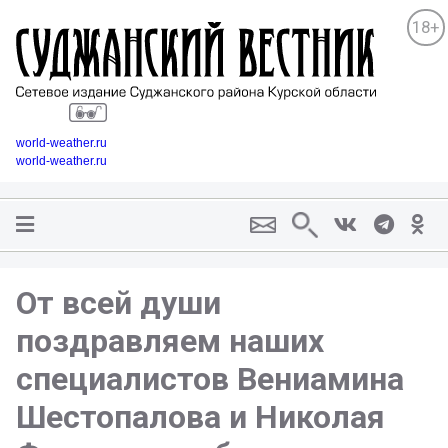
18+
world-weather.ru
world-weather.ru
От всей души
поздравляем наших
специалистов Вениамина
Шестопалова и Николая