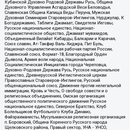
Кубанской Духовно Родовой Державы Русь, Община
Духовного Управления Асгардской Веси Беловодья,
Славянская Община Капища Веды Перуна, Мужская
Духовная Семинария Староверов-Инглингов, Нурджулар, К
Богодержавию, Таблиги Джамаат, Свидетели Иеговы,
Русское национальное единство, Национал-
социалистическое общество, Джамаат мувахидов,
Объединенный Вилайат Кабарды, Балкарии и Карачая,
Союз славян, Ат-Такфир Валь-Хиджра, Пит Буль,
Национал-социалистическая рабочая партия России,
Славянский союз, Формат-18, Благородный Орден
Дьявола, Армия воли народа, Национальная
Социалистическая Инициатива города Череповца,
Духовно-Родовая Держава Русь, Русское национальное
единство, Древнерусской Инглистической церкви
Православных Староверов-Инглингов, Русский
общенациональный союз, Движение против нелегальной
иммиграции, Кровь и Честь, О свободе совести и о
религиозных объединениях, Омская организация
общественного политического движения Русское
национальное единство, Северное Братство, Клуб
Болельщиков Футбольного Клуба Динамо,
Файзрахманисты, Мусульманская религиозная организация
п. Боровский, Община Коренного Русского народа
Щелковского района, Правый сектор, УНА - УНСО,