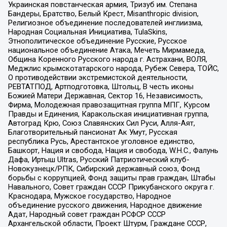
Украинская повстанческая армия, Тризуб им. Степана
Бандеры, Братство, Белый Крест, Misanthropic division,
Религиозное объединение последователей инглиизма,
Народная Социальная Инициатива, TulaSkins,
Этнополитическое объединение Русские, Русское
национальное объединение Атака, Мечеть Мирмамеда,
Община Коренного Русского народа г. Астрахани, ВОЛЯ,
Меджлис крымскотатарского народа, Рубеж Севера, ТОЙС,
О противодействии экстремистской деятельности,
РЕВТАТПОД, Артподготовка, Штольц, В честь иконы
Божией Матери Державная, Сектор 16, Независимость,
Фирма, Молодежная правозащитная группа МПГ, Курсом
Правды и Единения, Каракольская инициативная группа,
Автоград Крю, Союз Славянских Сил Руси, Алля-Аят,
Благотворительный пансионат Ак Умут, Русская
республика Русь, Арестантское уголовное единство,
Башкорт, Нация и свобода, Нация и свобода, W.H.С., Фалунь
Дафа, Иртыш Ultras, Русский Патриотический клуб-
Новокузнецк/РПК, Сибирский державный союз, Фонд
борьбы с коррупцией, Фонд защиты прав граждан, Штабы
Навального, Совет граждан СССР Прикубанского округа г.
Краснодара, Мужское государство, Народное
объединение русского движения, Народное движение
Адат, Народный совет граждан РСФСР СССР
Архангельской области, Проект Штурм, Граждане СССР,