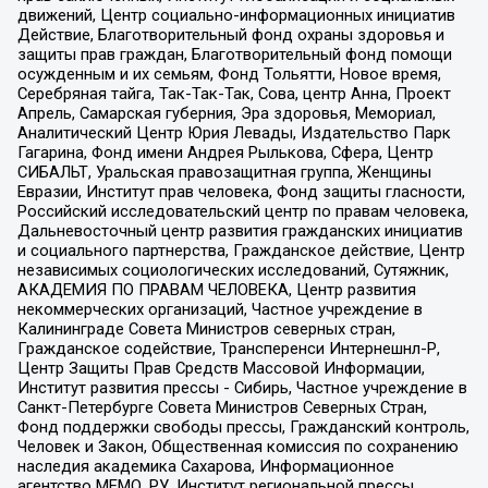
движений, Центр социально-информационных инициатив
Действие, Благотворительный фонд охраны здоровья и
защиты прав граждан, Благотворительный фонд помощи
осужденным и их семьям, Фонд Тольятти, Новое время,
Серебряная тайга, Так-Так-Так, Сова, центр Анна, Проект
Апрель, Самарская губерния, Эра здоровья, Мемориал,
Аналитический Центр Юрия Левады, Издательство Парк
Гагарина, Фонд имени Андрея Рылькова, Сфера, Центр
СИБАЛЬТ, Уральская правозащитная группа, Женщины
Евразии, Институт прав человека, Фонд защиты гласности,
Российский исследовательский центр по правам человека,
Дальневосточный центр развития гражданских инициатив
и социального партнерства, Гражданское действие, Центр
независимых социологических исследований, Сутяжник,
АКАДЕМИЯ ПО ПРАВАМ ЧЕЛОВЕКА, Центр развития
некоммерческих организаций, Частное учреждение в
Калининграде Совета Министров северных стран,
Гражданское содействие, Трансперенси Интернешнл-Р,
Центр Защиты Прав Средств Массовой Информации,
Институт развития прессы - Сибирь, Частное учреждение в
Санкт-Петербурге Совета Министров Северных Стран,
Фонд поддержки свободы прессы, Гражданский контроль,
Человек и Закон, Общественная комиссия по сохранению
наследия академика Сахарова, Информационное
агентство МЕМО. РУ, Институт региональной прессы,