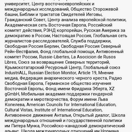
университет, Центр восточноевропейских и
международных исследований, Общество Сторожевой
башни, Библии и трактатов Свидетелей Иеговы,
Гражданский Совет, Центр анализа европейской политики,
Академическая сеть Восточная Европа, Российский
комитет действия, РЭНД корпорейшн, Русская Америка за
демократию в России, Настоящая Россия, Глобальная сеть
журналистов-расследователей, Служба поддержки,
Свободная Россия Берлин, Свободная Россия Северный
Рейн-Вестфалия, Фонд глобальной помощи, Антивоенный
комитет России, Russie-Libertes, La Asocicion de Rusos
Libres, Союз за возвращение Северных территорий,
Крымскотатарский Ресурсный Центр, Глобальный союз
IndustriALL, Russian Election Monitor, Article 19, Мнение
медиа, Федерация анархического черного креста, Радио
Свободная Европа, Германское общество изучения
Восточной Европы, Фонд имени Фридриха Эберта, XZ
gGmbH, Мобильная академия поддержки гендерной
демократии и миротворчества, Форум имени Льва
Копелева, American Councils for International Education,
Cultural Vistas, Institute of International Education,
Антивоенное движение Антальи, Открытый диалог, Школа
международных отношений и государственной политики
им Питера Мунка, Российско-канадский демократический
альянс, Школа международных отношений им Нормана