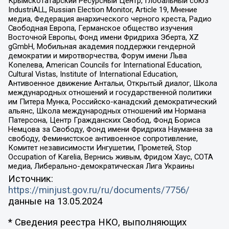
Крымскотатарский Ресурсный Центр, Глобальный союз
IndustriALL, Russian Election Monitor, Article 19, Мнение
медиа, Федерация анархического черного креста, Радио
Свободная Европа, Германское общество изучения
Восточной Европы, Фонд имени Фридриха Эберта, XZ
gGmbH, Мобильная академия поддержки гендерной
демократии и миротворчества, Форум имени Льва
Копелева, American Councils for International Education,
Cultural Vistas, Institute of International Education,
Антивоенное движение Антальи, Открытый диалог, Школа
международных отношений и государственной политики
им Питера Мунка, Российско-канадский демократический
альянс, Школа международных отношений им Нормана
Патерсона, Центр Гражданских Свобод, Фонд Бориса
Немцова за Свободу, Фонд имени Фридриха Науманна за
свободу, Феминистское антивоенное сопротивление,
Комитет независимости Ингушетии, Прометей, Stop
Occupation of Karelia, Вернись живым, Фридом Хаус, СОТА
медиа, Либерально-демократическая Лига Украины
Источник:
https://minjust.gov.ru/ru/documents/7756/
данные на
13.05.2024
* Сведения реестра НКО, выполняющих