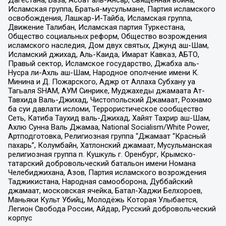
Исламская группа, Братья-мусульмане, Партия исламского
освобождения, Лашкар-И-Тайба, Исламская группа,
Движение Талибан, Исламская партия Туркестана,
Общество социальных реформ, Общество возрождения
исламского наследия, Дом двух святых, Джунд аш-Шам,
Исламский джихад, Аль-Каида, Имарат Кавказ, АБТО,
Правый сектор, Исламское государство, Джабха аль-
Нусра ли-Ахль аш-Шам, Народное ополчение имени К.
Минина и Д. Пожарского, Аджр от Аллаха Субхану уа
Тагьаля SHAM, АУМ Синрике, Муджахеды джамаата Ат-
Тавхида Валь-Джихад, Чистопольский Джамаат, Рохнамо
ба суи давлати исломи, Террористическое сообщество
Сеть, Катиба Таухид валь-Джихад, Хайят Тахрир аш-Шам,
Ахлю Сунна Валь Джамаа, National Socialism/White Power,
Артподготовка, Религиозная группа “Джамаат “Красный
пахарь”, Колумбайн, Хатлонский джамаат, Мусульманская
религиозная группа п. Кушкуль г. Оренбург, Крымско-
татарский добровольческий батальон имени Номана
Челебиджихана, Азов, Партия исламского возрождения
Таджикистана, Народная самооборона, Дуббайский
джамаат, московская ячейка, Батал-Хаджи Белхороев,
Маньяки Культ Убийц, Молодёжь Которая Улыбается,
Легион Свобода России, Айдар, Русский добровольческий
корпус