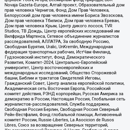
Novaja Gazeta-Europe, Алтай проект, Образовательный дом
прав человека Чернигов, Фонд Дом Прав Человека,
Белорусский дом прав человека имени Бориса Звозскова,
Дом прав человека Тбилиси, Дом прав человека Ереван,
Дом прав человека Крым, Центр дикого лосося, TVR
Studios, ТВ Дождь, Центр европейских исследований им
Вилфрида Мартенса, Сетевое объединение журналистов
расследователей, АЛЛАТРА, За свободную Россию,
Свободная Бурятия, Uralic, UnKremlin, Международная
федерация транспортных рабочих, ИстЧам Финланд,
Гудзоновский институт, Фонд Демократического
Развития, Комитет-2024, Центрально-Европейский
университет, Центр восточноевропейских и
международных исследований, Общество Сторожевой
башни, Библии и трактатов Свидетелей Иеговы,
Гражданский Совет, Центр анализа европейской политики,
Академическая сеть Восточная Европа, Российский
комитет действия, РЭНД корпорейшн, Русская Америка за
демократию в России, Настоящая Россия, Глобальная сеть
журналистов-расследователей, Служба поддержки,
Свободная Россия Берлин, Свободная Россия Северный
Рейн-Вестфалия, Фонд глобальной помощи, Антивоенный
комитет России, Russie-Libertes, La Asocicion de Rusos
Libres, Союз за возвращение Северных территорий,