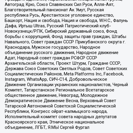
Автоград Крю, Союз Славянских Сил Руси, Алля-Аят,
Благотворительный пансионат Ак Умут, Русская
республика Русь, Арестантское уголовное единство,
Башкорт, Нация и свобода, Нация и свобода, W.H.С., Фалунь
Дафа, Иртыш Ultras, Русский Патриотический клуб-
Новокузнецк/РПК, Сибирский державный союз, Фонд
борьбы с коррупцией, Фонд защиты прав граждан, Штабы
Навального, Совет граждан СССР Прикубанского округа г.
Краснодара, Мужское государство, Народное
объединение русского движения, Народное движение
Адат, Народный совет граждан РСФСР СССР
Архангельской области, Проект Штурм, Граждане СССР,
Держава Союз Советских Светлых Родов, Совет Советских
Социалистических Районов, Meta Platforms Inc, Facebook,
Instagram, WhatsApp, СИЧ-С14, Добровольческое
Движение Организации украинских националистов, Черный
Комитет, Татарстанское Региональное Всетатарское
общественное движение, Невоград, Молодежное
Демократическое Движение Весна, Верховный Совет
Татарской Автономной Советской Социалистической
Республики, Конгресс ойрат-калмыцкого народа,
Исполнительный комитет совета народных депутатов
Красноярского края, Этническое национальное
объединение, ЛГБТ, Я.МЫ Сергей Фургал