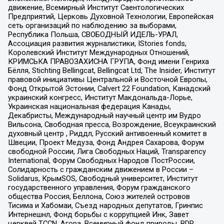
движение, Всемирный Институт Саентологических
Предприятий, Церковь Духовной Технологии, Европейская
сеть организаций по наблюдению за выборами,
Республика Польша, СВОБОДНЫЙ ИДЕЛЬ-УРАЛ,
Ассоциация развития журналистики, IStories fonds,
Королевский Институт Международных Отношений,
КРИМСЬКА ПРАВОЗАХИСНА ГРУПА, Фонд имени Генриха
Бёлля, Stichting Bellingcat, Bellingcat Ltd, The Insider, Институт
правовой инициативы Центральной и Восточной Европы,
Фонд Открытой Эстонии, Calvert 22 Foundation, Канадский
украинский конгресс, Институт Макдональда-Лорье,
Украинская национальная федерация Канады,
Декабристы, Международный научный центр им Вудро
Вильсона, Свободная пресса, Возрождение, Всеукраинский
духовный центр , Риддл, Русский антивоенный комитет в
Швеции, Проект Медуза, Фонд Андрея Сахарова, Форум
свободной России, Лига Свободных Наций, Transparеncy
International, Форум Свободных Народов ПостРоссии,
Солидарность с гражданским движением в России –
Solidarus, КрымSOS, Свободный университет, Институт
государственного управления, Форум гражданского
общества Россия, Беллона, Союз жителей островов
Тисима и Хабомаи, Съезд народных депутатов, Гринпис
Интернешнл, Фонд борьбы с коррупцией Инк, Завет
церквей TCCN, Агора, Всемирный фонд природы, BDR