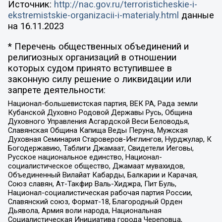
Источник:
http://nac.gov.ru/terroristicheskie-i-
ekstremistskie-organizacii-i-materialy.html
данные
на
16.11.2023
* Перечень общественных объединений и
религиозных организаций в отношении
которых судом принято вступившее в
законную силу решение о ликвидации или
запрете деятельности:
Национал-большевистская партия, ВЕК РА, Рада земли
Кубанской Духовно Родовой Державы Русь, Община
Духовного Управления Асгардской Веси Беловодья,
Славянская Община Капища Веды Перуна, Мужская
Духовная Семинария Староверов-Инглингов, Нурджулар, К
Богодержавию, Таблиги Джамаат, Свидетели Иеговы,
Русское национальное единство, Национал-
социалистическое общество, Джамаат мувахидов,
Объединенный Вилайат Кабарды, Балкарии и Карачая,
Союз славян, Ат-Такфир Валь-Хиджра, Пит Буль,
Национал-социалистическая рабочая партия России,
Славянский союз, Формат-18, Благородный Орден
Дьявола, Армия воли народа, Национальная
Социалистическая Инициатива города Череповца,