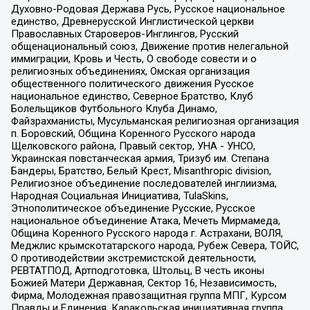
Духовно-Родовая Держава Русь, Русское национальное
единство, Древнерусской Инглистической церкви
Православных Староверов-Инглингов, Русский
общенациональный союз, Движение против нелегальной
иммиграции, Кровь и Честь, О свободе совести и о
религиозных объединениях, Омская организация
общественного политического движения Русское
национальное единство, Северное Братство, Клуб
Болельщиков Футбольного Клуба Динамо,
Файзрахманисты, Мусульманская религиозная организация
п. Боровский, Община Коренного Русского народа
Щелковского района, Правый сектор, УНА - УНСО,
Украинская повстанческая армия, Тризуб им. Степана
Бандеры, Братство, Белый Крест, Misanthropic division,
Религиозное объединение последователей инглиизма,
Народная Социальная Инициатива, TulaSkins,
Этнополитическое объединение Русские, Русское
национальное объединение Атака, Мечеть Мирмамеда,
Община Коренного Русского народа г. Астрахани, ВОЛЯ,
Меджлис крымскотатарского народа, Рубеж Севера, ТОЙС,
О противодействии экстремистской деятельности,
РЕВТАТПОД, Артподготовка, Штольц, В честь иконы
Божией Матери Державная, Сектор 16, Независимость,
Фирма, Молодежная правозащитная группа МПГ, Курсом
Правды и Единения, Каракольская инициативная группа,