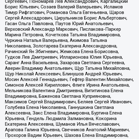
Сергеевич, Пономарев Лев Александрович, Каргалицкий
Борис Юльевич, Созаев Валерий Валерьевич, Исламов
Тимур Рифгатович, Романова Ольга Евгеньевна, Щаров
Сергей Алексадрович, Цирульников Борис Альбертович,
Гасан Ольга Павловна, Паутов Юрий Анатольевич,
Верховский Александр Маркович, Пислакова-Паркер
Марина Петровна, Кочеткова Татьяна Владимировна,
Чуркина Наталья Валерьевна, Акимова Татьяна
Николаевна, Золотарева Екатерина Александровна,
Рачинский Ян Збигневич, Жемкова Елена Борисовна,
Гудков Лев Дмитриевич, Илларионова Юлия Юрьевна,
Саранг Анна Васильевна, Захарова Светлана Сергеевна,
Аверин Владимир Анатольевич, Щур Татьяна Михайловна,
Щур Николай Алексеевич, Блинушов Андрей Юрьевич,
Мосин Алексей Геннадьевич, Гефтер Валентин Михайлович,
Симонов Алексей Кириллович, Флиге Ирина Анатольевна,
Мельникова Валентина Дмитриевна, Вититинова Елена
Владимировна, Баженова Светлана Куприяновна,
Максимов Сергей Владимирович, Беляев Сергей Иванович,
Голубева Елена Николаевна, Ганнушкина Светлана
Алексеевна, Закс Елена Владимировна, Буртина Елена
Юрьевна, Гендель Людмила Залмановна, Кокорина
Екатерина Алексеевна, Шуманов Илья Вячеславович,
Арапова Галина Юрьевна, Свечников Анатолий Мариевич,
Прохоров Вадим Юрьевич, Шахова Елена Владимировна,