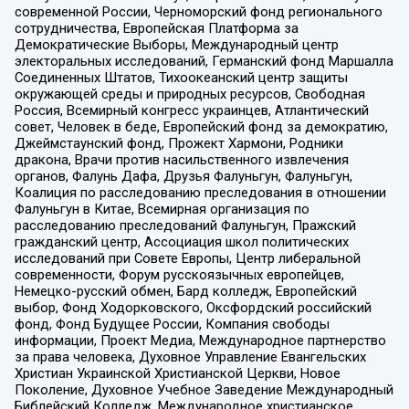
современной России, Черноморский фонд регионального
сотрудничества, Европейская Платформа за
Демократические Выборы, Международный центр
электоральных исследований, Германский фонд Маршалла
Соединенных Штатов, Тихоокеанский центр защиты
окружающей среды и природных ресурсов, Свободная
Россия, Всемирный конгресс украинцев, Атлантический
совет, Человек в беде, Европейский фонд за демократию,
Джеймстаунский фонд, Прожект Хармони, Родники
дракона, Врачи против насильственного извлечения
органов, Фалунь Дафа, Друзья Фалуньгун, Фалуньгун,
Коалиция по расследованию преследования в отношении
Фалуньгун в Китае, Всемирная организация по
расследованию преследований Фалуньгун, Пражский
гражданский центр, Ассоциация школ политических
исследований при Совете Европы, Центр либеральной
современности, Форум русскоязычных европейцев,
Немецко-русский обмен, Бард колледж, Европейский
выбор, Фонд Ходорковского, Оксфордский российский
фонд, Фонд Будущее России, Компания свободы
информации, Проект Медиа, Международное партнерство
за права человека, Духовное Управление Евангельских
Христиан Украинской Христианской Церкви, Новое
Поколение, Духовное Учебное Заведение Международный
Библейский Колледж, Международное христианское