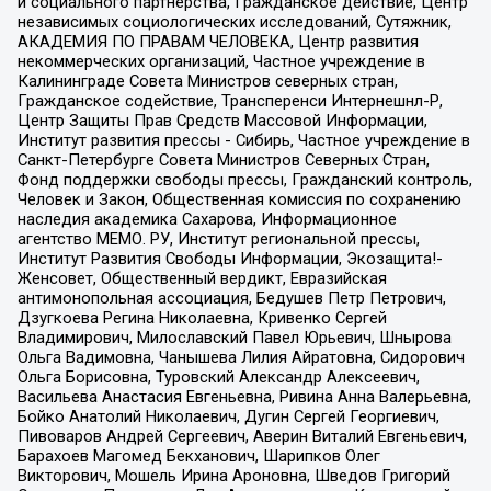
и социального партнерства, Гражданское действие, Центр
независимых социологических исследований, Сутяжник,
АКАДЕМИЯ ПО ПРАВАМ ЧЕЛОВЕКА, Центр развития
некоммерческих организаций, Частное учреждение в
Калининграде Совета Министров северных стран,
Гражданское содействие, Трансперенси Интернешнл-Р,
Центр Защиты Прав Средств Массовой Информации,
Институт развития прессы - Сибирь, Частное учреждение в
Санкт-Петербурге Совета Министров Северных Стран,
Фонд поддержки свободы прессы, Гражданский контроль,
Человек и Закон, Общественная комиссия по сохранению
наследия академика Сахарова, Информационное
агентство МЕМО. РУ, Институт региональной прессы,
Институт Развития Свободы Информации, Экозащита!-
Женсовет, Общественный вердикт, Евразийская
антимонопольная ассоциация, Бедушев Петр Петрович,
Дзугкоева Регина Николаевна, Кривенко Сергей
Владимирович, Милославский Павел Юрьевич, Шнырова
Ольга Вадимовна, Чанышева Лилия Айратовна, Сидорович
Ольга Борисовна, Туровский Александр Алексеевич,
Васильева Анастасия Евгеньевна, Ривина Анна Валерьевна,
Бойко Анатолий Николаевич, Дугин Сергей Георгиевич,
Пивоваров Андрей Сергеевич, Аверин Виталий Евгеньевич,
Барахоев Магомед Бекханович, Шарипков Олег
Викторович, Мошель Ирина Ароновна, Шведов Григорий