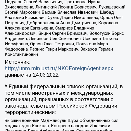
Подузов Сергей Васильевич, Протасова Ирина
Вячеславовна, Литинский Леонид Борисович, Лукашевский
Сергей Маркович, Бахмин Вячеслав Иванович, Шабад
Анатолий Ефимович, Сухих Дарья Николаевна, Орлов Олег
Петрович, Добровольская Анна Дмитриевна, Королева
Александра Евгеньевна, Смирнов Владимир
Александрович, Вицин Сергей Ефимович, Золотухин Борис
Андреевич, Левинсон Лев Семенович, Локшина Татьяна
Иосифовна, Орлов Олег Петрович, Полякова Мара
Федоровна, Резник Генри Маркович, Захаров Герман
Константинович
Источник:
http://unro.minjust.ru/NKOForeignAgent.aspx
данные на
24.03.2022
* Единый федеральный список организаций, в
том числе иностранных и международных
организаций, признанных в соответствии с
законодательством Российской Федерации
террористическими:
Высший военный Маджлисуль Шура Объединенных сил
моджахедов Кавказа, Конгресс народов Ичкерии и
Дагестана, База, Асбат аль-Ансар, Священная война,