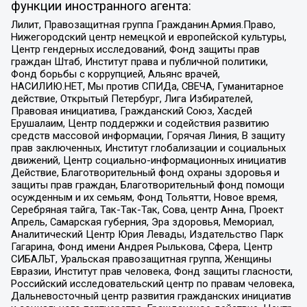
функции иностранного агента:
Лилит, Правозащитная группа Гражданин.Армия.Право,
Нижегородский центр немецкой и европейской культуры,
Центр гендерных исследований, Фонд защиты прав
граждан Штаб, Институт права и публичной политики,
Фонд борьбы с коррупцией, Альянс врачей,
НАСИЛИЮ.НЕТ, Мы против СПИДа, СВЕЧА, Гуманитарное
действие, Открытый Петербург, Лига Избирателей,
Правовая инициатива, Гражданский Союз, Хасдей
Ерушалаим, Центр поддержки и содействия развитию
средств массовой информации, Горячая Линия, В защиту
прав заключенных, Институт глобализации и социальных
движений, Центр социально-информационных инициатив
Действие, Благотворительный фонд охраны здоровья и
защиты прав граждан, Благотворительный фонд помощи
осужденным и их семьям, Фонд Тольятти, Новое время,
Серебряная тайга, Так-Так-Так, Сова, центр Анна, Проект
Апрель, Самарская губерния, Эра здоровья, Мемориал,
Аналитический Центр Юрия Левады, Издательство Парк
Гагарина, Фонд имени Андрея Рылькова, Сфера, Центр
СИБАЛЬТ, Уральская правозащитная группа, Женщины
Евразии, Институт прав человека, Фонд защиты гласности,
Российский исследовательский центр по правам человека,
Дальневосточный центр развития гражданских инициатив