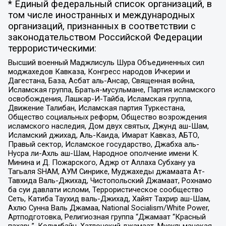
* Единый федеральный список организаций, в
том числе иностранных и международных
организаций, признанных в соответствии с
законодательством Российской Федерации
террористическими:
Высший военный Маджлисуль Шура Объединенных сил
моджахедов Кавказа, Конгресс народов Ичкерии и
Дагестана, База, Асбат аль-Ансар, Священная война,
Исламская группа, Братья-мусульмане, Партия исламского
освобождения, Лашкар-И-Тайба, Исламская группа,
Движение Талибан, Исламская партия Туркестана,
Общество социальных реформ, Общество возрождения
исламского наследия, Дом двух святых, Джунд аш-Шам,
Исламский джихад, Аль-Каида, Имарат Кавказ, АБТО,
Правый сектор, Исламское государство, Джабха аль-
Нусра ли-Ахль аш-Шам, Народное ополчение имени К.
Минина и Д. Пожарского, Аджр от Аллаха Субхану уа
Тагьаля SHAM, АУМ Синрике, Муджахеды джамаата Ат-
Тавхида Валь-Джихад, Чистопольский Джамаат, Рохнамо
ба суи давлати исломи, Террористическое сообщество
Сеть, Катиба Таухид валь-Джихад, Хайят Тахрир аш-Шам,
Ахлю Сунна Валь Джамаа, National Socialism/White Power,
Артподготовка, Религиозная группа “Джамаат “Красный
пахарь”, Колумбайн, Хатлонский джамаат, Мусульманская