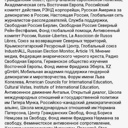
Академическая сеть Восточная Европа, Российский
комитет действия, РЭНД корпорейшн, Русская Америка за
демократию в России, Настоящая Россия, Глобальная сеть
журналистов-расследователей, Служба поддержки,
Свободная Россия Берлин, Свободная Россия Северный
Рейн-Вестфалия, Фонд глобальной помощи, Антивоенный
комитет России, Russie-Libertes, La Asocicion de Rusos
Libres, Союз за возвращение Северных территорий,
Крымскотатарский Ресурсный Центр, Глобальный союз
IndustriALL, Russian Election Monitor, Article 19, Мнение
медиа, Федерация анархического черного креста, Радио
Свободная Европа, Германское общество изучения
Восточной Европы, Фонд имени Фридриха Эберта, XZ
gGmbH, Мобильная академия поддержки гендерной
демократии и миротворчества, Форум имени Льва
Копелева, American Councils for International Education,
Cultural Vistas, Institute of International Education,
Антивоенное движение Антальи, Открытый диалог, Школа
международных отношений и государственной политики
им Питера Мунка, Российско-канадский демократический
альянс, Школа международных отношений им Нормана
Патерсона, Центр Гражданских Свобод, Фонд Бориса
Немцова за Свободу, Фонд имени Фридриха Науманна за
свободу, Феминистское антивоенное сопротивление,