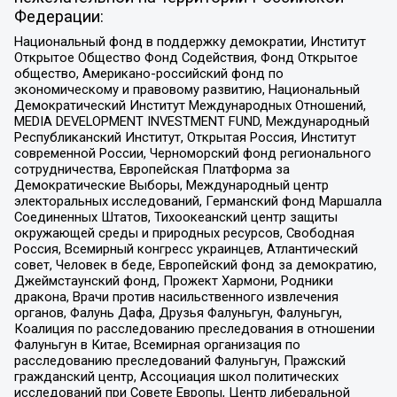
Федерации:
Национальный фонд в поддержку демократии, Институт
Открытое Общество Фонд Содействия, Фонд Открытое
общество, Американо-российский фонд по
экономическому и правовому развитию, Национальный
Демократический Институт Международных Отношений,
MEDIA DEVELOPMENT INVESTMENT FUND, Международный
Республиканский Институт, Открытая Россия, Институт
современной России, Черноморский фонд регионального
сотрудничества, Европейская Платформа за
Демократические Выборы, Международный центр
электоральных исследований, Германский фонд Маршалла
Соединенных Штатов, Тихоокеанский центр защиты
окружающей среды и природных ресурсов, Свободная
Россия, Всемирный конгресс украинцев, Атлантический
совет, Человек в беде, Европейский фонд за демократию,
Джеймстаунский фонд, Прожект Хармони, Родники
дракона, Врачи против насильственного извлечения
органов, Фалунь Дафа, Друзья Фалуньгун, Фалуньгун,
Коалиция по расследованию преследования в отношении
Фалуньгун в Китае, Всемирная организация по
расследованию преследований Фалуньгун, Пражский
гражданский центр, Ассоциация школ политических
исследований при Совете Европы, Центр либеральной