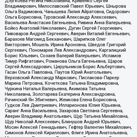
Дзугкоева Регина Николаевна, Кривенко Сергей
Владимирович, Милославский Павел Юрьевич, Шнырова
Ольга Вадимовна, Чанышева Лилия Айратовна, Сидорович
Ольга Борисовна, Туровский Александр Алексеевич,
Васильева Анастасия Евгеньевна, Ривина Анна Валерьевна,
Бойко Анатолий Николаевич, Дугин Сергей Георгиевич,
Пивоваров Андрей Сергеевич, Аверин Виталий Евгеньевич,
Барахоев Магомед Бекханович, Шарипков Олег
Викторович, Мошель Ирина Ароновна, Шведов Григорий
Сергеевич, Пономарев Лев Александрович, Каргалицкий
Борис Юльевич, Созаев Валерий Валерьевич, Исламов
Тимур Рифгатович, Романова Ольга Евгеньевна, Щаров
Сергей Алексадрович, Цирульников Борис Альбертович,
Гасан Ольга Павловна, Паутов Юрий Анатольевич,
Верховский Александр Маркович, Пислакова-Паркер
Марина Петровна, Кочеткова Татьяна Владимировна,
Чуркина Наталья Валерьевна, Акимова Татьяна
Николаевна, Золотарева Екатерина Александровна,
Рачинский Ян Збигневич, Жемкова Елена Борисовна,
Гудков Лев Дмитриевич, Илларионова Юлия Юрьевна,
Саранг Анна Васильевна, Захарова Светлана Сергеевна,
Аверин Владимир Анатольевич, Щур Татьяна Михайловна,
Щур Николай Алексеевич, Блинушов Андрей Юрьевич,
Мосин Алексей Геннадьевич, Гефтер Валентин Михайлович,
Симонов Алексей Кириллович, Флиге Ирина Анатольевна,