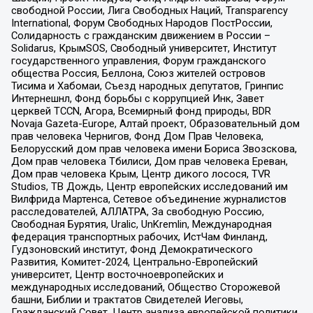
свободной России, Лига Свободных Наций, Transparеncy
International, Форум Свободных Народов ПостРоссии,
Солидарность с гражданским движением в России –
Solidarus, КрымSOS, Свободный университет, Институт
государственного управления, Форум гражданского
общества Россия, Беллона, Союз жителей островов
Тисима и Хабомаи, Съезд народных депутатов, Гринпис
Интернешнл, Фонд борьбы с коррупцией Инк, Завет
церквей TCCN, Агора, Всемирный фонд природы, BDR
Novaja Gazeta-Europe, Алтай проект, Образовательный дом
прав человека Чернигов, Фонд Дом Прав Человека,
Белорусский дом прав человека имени Бориса Звозскова,
Дом прав человека Тбилиси, Дом прав человека Ереван,
Дом прав человека Крым, Центр дикого лосося, TVR
Studios, ТВ Дождь, Центр европейских исследований им
Вилфрида Мартенса, Сетевое объединение журналистов
расследователей, АЛЛАТРА, За свободную Россию,
Свободная Бурятия, Uralic, UnKremlin, Международная
федерация транспортных рабочих, ИстЧам Финланд,
Гудзоновский институт, Фонд Демократического
Развития, Комитет-2024, Центрально-Европейский
университет, Центр восточноевропейских и
международных исследований, Общество Сторожевой
башни, Библии и трактатов Свидетелей Иеговы,
Гражданский Совет, Центр анализа европейской политики,