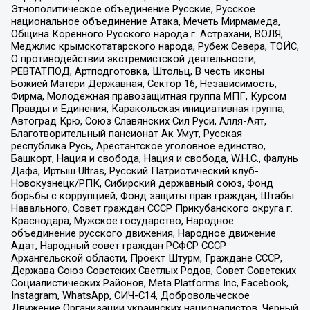
Этнополитическое объединение Русские, Русское
национальное объединение Атака, Мечеть Мирмамеда,
Община Коренного Русского народа г. Астрахани, ВОЛЯ,
Меджлис крымскотатарского народа, Рубеж Севера, ТОЙС,
О противодействии экстремистской деятельности,
РЕВТАТПОД, Артподготовка, Штольц, В честь иконы
Божией Матери Державная, Сектор 16, Независимость,
Фирма, Молодежная правозащитная группа МПГ, Курсом
Правды и Единения, Каракольская инициативная группа,
Автоград Крю, Союз Славянских Сил Руси, Алля-Аят,
Благотворительный пансионат Ак Умут, Русская
республика Русь, Арестантское уголовное единство,
Башкорт, Нация и свобода, Нация и свобода, W.H.С., Фалунь
Дафа, Иртыш Ultras, Русский Патриотический клуб-
Новокузнецк/РПК, Сибирский державный союз, Фонд
борьбы с коррупцией, Фонд защиты прав граждан, Штабы
Навального, Совет граждан СССР Прикубанского округа г.
Краснодара, Мужское государство, Народное
объединение русского движения, Народное движение
Адат, Народный совет граждан РСФСР СССР
Архангельской области, Проект Штурм, Граждане СССР,
Держава Союз Советских Светлых Родов, Совет Советских
Социалистических Районов, Meta Platforms Inc, Facebook,
Instagram, WhatsApp, СИЧ-С14, Добровольческое
Движение Организации украинских националистов, Черный