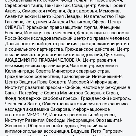
осужденным и их семьям, Фонд Тольятти, Новое время,
Серебряная тайга, Так-Так-Так, Сова, центр Анна, Проект
Апрель, Самарская губерния, Эра здоровья, Мемориал,
Аналитический Центр Юрия Левады, Издательство Парк
Гагарина, Фонд имени Андрея Рылькова, Сфера, Центр
СИБАЛЬТ, Уральская правозащитная группа, Женщины
Евразии, Институт прав человека, Фонд защиты гласности,
Российский исследовательский центр по правам человека,
Дальневосточный центр развития гражданских инициатив
и социального партнерства, Гражданское действие, Центр
независимых социологических исследований, Сутяжник,
АКАДЕМИЯ ПО ПРАВАМ ЧЕЛОВЕКА, Центр развития
некоммерческих организаций, Частное учреждение в
Калининграде Совета Министров северных стран,
Гражданское содействие, Трансперенси Интернешнл-Р,
Центр Защиты Прав Средств Массовой Информации,
Институт развития прессы - Сибирь, Частное учреждение в
Санкт-Петербурге Совета Министров Северных Стран,
Фонд поддержки свободы прессы, Гражданский контроль,
Человек и Закон, Общественная комиссия по сохранению
наследия академика Сахарова, Информационное
агентство МЕМО. РУ, Институт региональной прессы,
Институт Развития Свободы Информации, Экозащита!-
Женсовет, Общественный вердикт, Евразийская
антимонопольная ассоциация, Бедушев Петр Петрович,