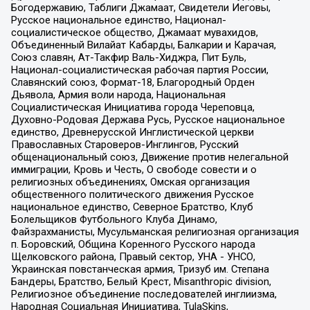
Богодержавию, Таблиги Джамаат, Свидетели Иеговы,
Русское национальное единство, Национал-
социалистическое общество, Джамаат мувахидов,
Объединенный Вилайат Кабарды, Балкарии и Карачая,
Союз славян, Ат-Такфир Валь-Хиджра, Пит Буль,
Национал-социалистическая рабочая партия России,
Славянский союз, Формат-18, Благородный Орден
Дьявола, Армия воли народа, Национальная
Социалистическая Инициатива города Череповца,
Духовно-Родовая Держава Русь, Русское национальное
единство, Древнерусской Инглистической церкви
Православных Староверов-Инглингов, Русский
общенациональный союз, Движение против нелегальной
иммиграции, Кровь и Честь, О свободе совести и о
религиозных объединениях, Омская организация
общественного политического движения Русское
национальное единство, Северное Братство, Клуб
Болельщиков Футбольного Клуба Динамо,
Файзрахманисты, Мусульманская религиозная организация
п. Боровский, Община Коренного Русского народа
Щелковского района, Правый сектор, УНА - УНСО,
Украинская повстанческая армия, Тризуб им. Степана
Бандеры, Братство, Белый Крест, Misanthropic division,
Религиозное объединение последователей инглиизма,
Народная Социальная Инициатива, TulaSkins,