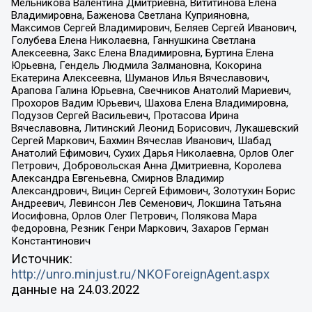
Мельникова Валентина Дмитриевна, Вититинова Елена
Владимировна, Баженова Светлана Куприяновна,
Максимов Сергей Владимирович, Беляев Сергей Иванович,
Голубева Елена Николаевна, Ганнушкина Светлана
Алексеевна, Закс Елена Владимировна, Буртина Елена
Юрьевна, Гендель Людмила Залмановна, Кокорина
Екатерина Алексеевна, Шуманов Илья Вячеславович,
Арапова Галина Юрьевна, Свечников Анатолий Мариевич,
Прохоров Вадим Юрьевич, Шахова Елена Владимировна,
Подузов Сергей Васильевич, Протасова Ирина
Вячеславовна, Литинский Леонид Борисович, Лукашевский
Сергей Маркович, Бахмин Вячеслав Иванович, Шабад
Анатолий Ефимович, Сухих Дарья Николаевна, Орлов Олег
Петрович, Добровольская Анна Дмитриевна, Королева
Александра Евгеньевна, Смирнов Владимир
Александрович, Вицин Сергей Ефимович, Золотухин Борис
Андреевич, Левинсон Лев Семенович, Локшина Татьяна
Иосифовна, Орлов Олег Петрович, Полякова Мара
Федоровна, Резник Генри Маркович, Захаров Герман
Константинович
Источник:
http://unro.minjust.ru/NKOForeignAgent.aspx
данные на
24.03.2022