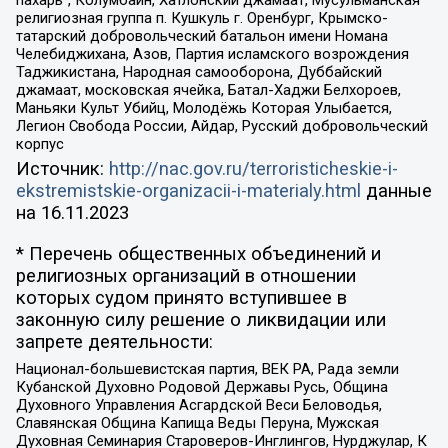
религиозная группа п. Кушкуль г. Оренбург, Крымско-
татарский добровольческий батальон имени Номана
Челебиджихана, Азов, Партия исламского возрождения
Таджикистана, Народная самооборона, Дуббайский
джамаат, московская ячейка, Батал-Хаджи Белхороев,
Маньяки Культ Убийц, Молодёжь Которая Улыбается,
Легион Свобода России, Айдар, Русский добровольческий
корпус
Источник:
http://nac.gov.ru/terroristicheskie-i-
ekstremistskie-organizacii-i-materialy.html
данные
на
16.11.2023
* Перечень общественных объединений и
религиозных организаций в отношении
которых судом принято вступившее в
законную силу решение о ликвидации или
запрете деятельности:
Национал-большевистская партия, ВЕК РА, Рада земли
Кубанской Духовно Родовой Державы Русь, Община
Духовного Управления Асгардской Веси Беловодья,
Славянская Община Капища Веды Перуна, Мужская
Духовная Семинария Староверов-Инглингов, Нурджулар, К