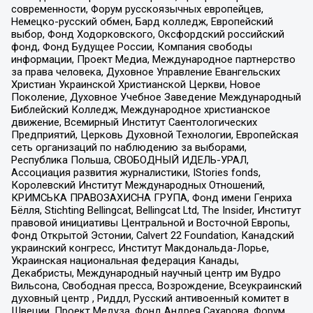
современности, Форум русскоязычных европейцев,
Немецко-русский обмен, Бард колледж, Европейский
выбор, Фонд Ходорковского, Оксфордский российский
фонд, Фонд Будущее России, Компания свободы
информации, Проект Медиа, Международное партнерство
за права человека, Духовное Управление Евангельских
Христиан Украинской Христианской Церкви, Новое
Поколение, Духовное Учебное Заведение Международный
Библейский Колледж, Международное христианское
движение, Всемирный Институт Саентологических
Предприятий, Церковь Духовной Технологии, Европейская
сеть организаций по наблюдению за выборами,
Республика Польша, СВОБОДНЫЙ ИДЕЛЬ-УРАЛ,
Ассоциация развития журналистики, IStories fonds,
Королевский Институт Международных Отношений,
КРИМСЬКА ПРАВОЗАХИСНА ГРУПА, Фонд имени Генриха
Бёлля, Stichting Bellingcat, Bellingcat Ltd, The Insider, Институт
правовой инициативы Центральной и Восточной Европы,
Фонд Открытой Эстонии, Calvert 22 Foundation, Канадский
украинский конгресс, Институт Макдональда-Лорье,
Украинская национальная федерация Канады,
Декабристы, Международный научный центр им Вудро
Вильсона, Свободная пресса, Возрождение, Всеукраинский
духовный центр , Риддл, Русский антивоенный комитет в
Швеции, Проект Медуза, Фонд Андрея Сахарова, Форум