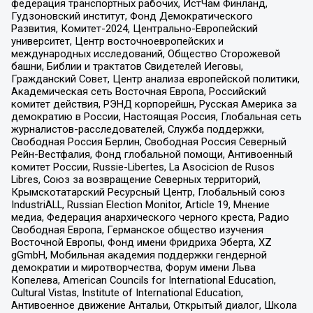
федерация транспортных рабочих, ИстЧам Финланд,
Гудзоновский институт, Фонд Демократического
Развития, Комитет-2024, Центрально-Европейский
университет, Центр восточноевропейских и
международных исследований, Общество Сторожевой
башни, Библии и трактатов Свидетелей Иеговы,
Гражданский Совет, Центр анализа европейской политики,
Академическая сеть Восточная Европа, Российский
комитет действия, РЭНД корпорейшн, Русская Америка за
демократию в России, Настоящая Россия, Глобальная сеть
журналистов-расследователей, Служба поддержки,
Свободная Россия Берлин, Свободная Россия Северный
Рейн-Вестфалия, Фонд глобальной помощи, Антивоенный
комитет России, Russie-Libertes, La Asocicion de Rusos
Libres, Союз за возвращение Северных территорий,
Крымскотатарский Ресурсный Центр, Глобальный союз
IndustriALL, Russian Election Monitor, Article 19, Мнение
медиа, Федерация анархического черного креста, Радио
Свободная Европа, Германское общество изучения
Восточной Европы, Фонд имени Фридриха Эберта, XZ
gGmbH, Мобильная академия поддержки гендерной
демократии и миротворчества, Форум имени Льва
Копелева, American Councils for International Education,
Cultural Vistas, Institute of International Education,
Антивоенное движение Антальи, Открытый диалог, Школа