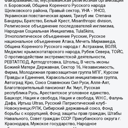
Файзрахманисты, Мусульманская религиозная организация
п. Боровский, Община Коренного Русского народа
Щелковского района, Правый сектор, УНА - УНСО,
Украинская повстанческая армия, Тризуб им. Степана
Бандеры, Братство, Белый Крест, Misanthropic division,
Религиозное объединение последователей инглиизма,
Народная Социальная Инициатива, TulaSkins,
Этнополитическое объединение Русские, Русское
национальное объединение Атака, Мечеть Мирмамеда,
Община Коренного Русского народа г. Астрахани, ВОЛЯ,
Меджлис крымскотатарского народа, Рубеж Севера, ТОЙС,
О противодействии экстремистской деятельности,
РЕВТАТПОД, Артподготовка, Штольц, В честь иконы
Божией Матери Державная, Сектор 16, Независимость,
Фирма, Молодежная правозащитная группа МПГ, Курсом
Правды и Единения, Каракольская инициативная группа,
Автоград Крю, Союз Славянских Сил Руси, Алля-Аят,
Благотворительный пансионат Ак Умут, Русская
республика Русь, Арестантское уголовное единство,
Башкорт, Нация и свобода, Нация и свобода, W.H.С., Фалунь
Дафа, Иртыш Ultras, Русский Патриотический клуб-
Новокузнецк/РПК, Сибирский державный союз, Фонд
борьбы с коррупцией, Фонд защиты прав граждан, Штабы
Навального, Совет граждан СССР Прикубанского округа г.
Краснодара, Мужское государство, Народное