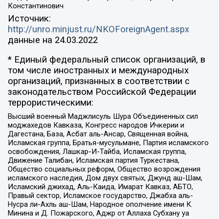
Константинович
Источник:
http://unro.minjust.ru/NKOForeignAgent.aspx
данные на
24.03.2022
* Единый федеральный список организаций, в
том числе иностранных и международных
организаций, признанных в соответствии с
законодательством Российской Федерации
террористическими:
Высший военный Маджлисуль Шура Объединенных сил
моджахедов Кавказа, Конгресс народов Ичкерии и
Дагестана, База, Асбат аль-Ансар, Священная война,
Исламская группа, Братья-мусульмане, Партия исламского
освобождения, Лашкар-И-Тайба, Исламская группа,
Движение Талибан, Исламская партия Туркестана,
Общество социальных реформ, Общество возрождения
исламского наследия, Дом двух святых, Джунд аш-Шам,
Исламский джихад, Аль-Каида, Имарат Кавказ, АБТО,
Правый сектор, Исламское государство, Джабха аль-
Нусра ли-Ахль аш-Шам, Народное ополчение имени К.
Минина и Д. Пожарского, Аджр от Аллаха Субхану уа