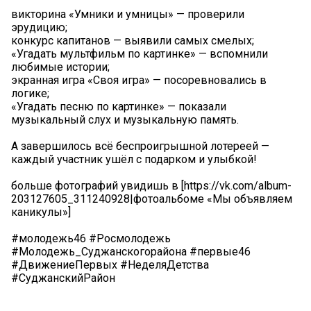
викторина «Умники и умницы» — проверили
эрудицию;
конкурс капитанов — выявили самых смелых;
«Угадать мультфильм по картинке» — вспомнили
любимые истории;
экранная игра «Своя игра» — посоревновались в
логике;
«Угадать песню по картинке» — показали
музыкальный слух и музыкальную память.
А завершилось всё беспроигрышной лотереей —
каждый участник ушёл с подарком и улыбкой!
больше фотографий увидишь в [https://vk.com/album-
203127605_311240928|фотоальбоме «Мы объявляем
каникулы»]
#молодежь46 #Росмолодежь
#Молодежь_Суджанскогорайона #первые46
#ДвижениеПервых #НеделяДетства
#СуджанскийРайон