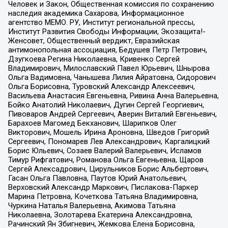
Человек и Закон, Общественная комиссия по сохранению
наследия академика Сахарова, Информационное
агентство МЕМО. РУ, Институт региональной прессы,
Институт Развития Свободы Информации, Экозащита!-
Женсовет, Общественный вердикт, Евразийская
антимонопольная ассоциация, Бедушев Петр Петрович,
Дзугкоева Регина Николаевна, Кривенко Сергей
Владимирович, Милославский Павел Юрьевич, Шнырова
Ольга Вадимовна, Чанышева Лилия Айратовна, Сидорович
Ольга Борисовна, Туровский Александр Алексеевич,
Васильева Анастасия Евгеньевна, Ривина Анна Валерьевна,
Бойко Анатолий Николаевич, Дугин Сергей Георгиевич,
Пивоваров Андрей Сергеевич, Аверин Виталий Евгеньевич,
Барахоев Магомед Бекханович, Шарипков Олег
Викторович, Мошель Ирина Ароновна, Шведов Григорий
Сергеевич, Пономарев Лев Александрович, Каргалицкий
Борис Юльевич, Созаев Валерий Валерьевич, Исламов
Тимур Рифгатович, Романова Ольга Евгеньевна, Щаров
Сергей Алексадрович, Цирульников Борис Альбертович,
Гасан Ольга Павловна, Паутов Юрий Анатольевич,
Верховский Александр Маркович, Пислакова-Паркер
Марина Петровна, Кочеткова Татьяна Владимировна,
Чуркина Наталья Валерьевна, Акимова Татьяна
Николаевна, Золотарева Екатерина Александровна,
Рачинский Ян Збигневич, Жемкова Елена Борисовна,