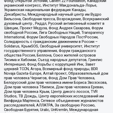
Фонд Открытой Эстонии, Calvert 22 Foundation, Канадский
украинский конгресс, Институт Макдональда-Лорье,
Украинская национальная федерация Канады,
Декабристы, Международный научный центр им Вудро
Вильсона, Свободная пресса, Возрождение, Всеукраинский
духовный центр , Риддл, Русский антивоенный комитет в
Швеции, Проект Медуза, Фонд Андрея Сахарова, Форум
свободной России, Лига Свободных Наций, Transparеncy
International, Форум Свободных Народов ПостРоссии,
Солидарность с гражданским движением в России –
Solidarus, КрымSOS, Свободный университет, Институт
государственного управления, Форум гражданского
общества Россия, Беллона, Союз жителей островов
Тисима и Хабомаи, Съезд народных депутатов, Гринпис
Интернешнл, Фонд борьбы с коррупцией Инк, Завет
церквей TCCN, Агора, Всемирный фонд природы, BDR
Novaja Gazeta-Europe, Алтай проект, Образовательный дом
прав человека Чернигов, Фонд Дом Прав Человека,
Белорусский дом прав человека имени Бориса Звозскова,
Дом прав человека Тбилиси, Дом прав человека Ереван,
Дом прав человека Крым, Центр дикого лосося, TVR
Studios, ТВ Дождь, Центр европейских исследований им
Вилфрида Мартенса, Сетевое объединение журналистов
расследователей, АЛЛАТРА, За свободную Россию,
Свободная Бурятия, Uralic, UnKremlin, Международная