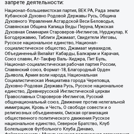
запрете деятельности:
Национал-большевистская партия, ВЕК РА, Рада земли
Кубанской Духовно Родовой Державы Русь, Община
Духовного Управления Асгардской Веси Беловодья,
Славянская Община Капища Веды Перуна, Мужская
Духовная Семинария Староверов-Инглингов, Нурджулар, К
Богодержавию, Таблиги Джамаат, Свидетели Иеговы,
Русское национальное единство, Национал-
социалистическое общество, Джамаат мувахидов,
Объединенный Вилайат Кабарды, Балкарии и Карачая,
Союз славян, Ат-Такфир Валь-Хиджра, Пит Буль,
Национал-социалистическая рабочая партия России,
Славянский союз, Формат-18, Благородный Орден
Дьявола, Армия воли народа, Национальная
Социалистическая Инициатива города Череповца,
Духовно-Родовая Держава Русь, Русское национальное
единство, Древнерусской Инглистической церкви
Православных Староверов-Инглингов, Русский
общенациональный союз, Движение против нелегальной
иммиграции, Кровь и Честь, О свободе совести и о
религиозных объединениях, Омская организация
общественного политического движения Русское
национальное единство, Северное Братство, Клуб
Болельщиков Футбольного Клуба Динамо,