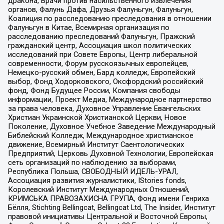
дракона, Врачи против насильственного извлечения
органов, Фалунь Дафа, Друзья Фалуньгун, Фалуньгун,
Коалиция по расследованию преследования в отношении
Фалуньгун в Китае, Всемирная организация по
расследованию преследований Фалуньгун, Пражский
гражданский центр, Ассоциация школ политических
исследований при Совете Европы, Центр либеральной
современности, Форум русскоязычных европейцев,
Немецко-русский обмен, Бард колледж, Европейский
выбор, Фонд Ходорковского, Оксфордский российский
фонд, Фонд Будущее России, Компания свободы
информации, Проект Медиа, Международное партнерство
за права человека, Духовное Управление Евангельских
Христиан Украинской Христианской Церкви, Новое
Поколение, Духовное Учебное Заведение Международный
Библейский Колледж, Международное христианское
движение, Всемирный Институт Саентологических
Предприятий, Церковь Духовной Технологии, Европейская
сеть организаций по наблюдению за выборами,
Республика Польша, СВОБОДНЫЙ ИДЕЛЬ-УРАЛ,
Ассоциация развития журналистики, IStories fonds,
Королевский Институт Международных Отношений,
КРИМСЬКА ПРАВОЗАХИСНА ГРУПА, Фонд имени Генриха
Бёлля, Stichting Bellingcat, Bellingcat Ltd, The Insider, Институт
правовой инициативы Центральной и Восточной Европы,