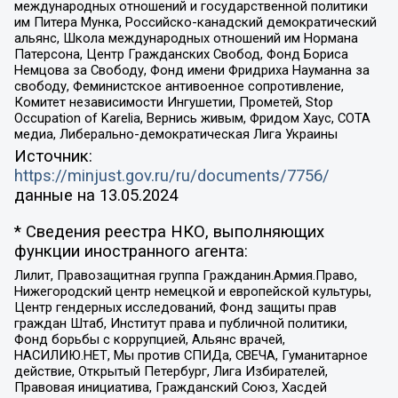
международных отношений и государственной политики
им Питера Мунка, Российско-канадский демократический
альянс, Школа международных отношений им Нормана
Патерсона, Центр Гражданских Свобод, Фонд Бориса
Немцова за Свободу, Фонд имени Фридриха Науманна за
свободу, Феминистское антивоенное сопротивление,
Комитет независимости Ингушетии, Прометей, Stop
Occupation of Karelia, Вернись живым, Фридом Хаус, СОТА
медиа, Либерально-демократическая Лига Украины
Источник:
https://minjust.gov.ru/ru/documents/7756/
данные на
13.05.2024
* Сведения реестра НКО, выполняющих
функции иностранного агента:
Лилит, Правозащитная группа Гражданин.Армия.Право,
Нижегородский центр немецкой и европейской культуры,
Центр гендерных исследований, Фонд защиты прав
граждан Штаб, Институт права и публичной политики,
Фонд борьбы с коррупцией, Альянс врачей,
НАСИЛИЮ.НЕТ, Мы против СПИДа, СВЕЧА, Гуманитарное
действие, Открытый Петербург, Лига Избирателей,
Правовая инициатива, Гражданский Союз, Хасдей