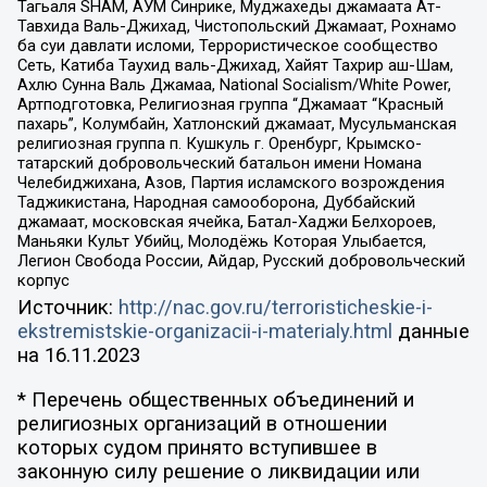
Тагьаля SHAM, АУМ Синрике, Муджахеды джамаата Ат-
Тавхида Валь-Джихад, Чистопольский Джамаат, Рохнамо
ба суи давлати исломи, Террористическое сообщество
Сеть, Катиба Таухид валь-Джихад, Хайят Тахрир аш-Шам,
Ахлю Сунна Валь Джамаа, National Socialism/White Power,
Артподготовка, Религиозная группа “Джамаат “Красный
пахарь”, Колумбайн, Хатлонский джамаат, Мусульманская
религиозная группа п. Кушкуль г. Оренбург, Крымско-
татарский добровольческий батальон имени Номана
Челебиджихана, Азов, Партия исламского возрождения
Таджикистана, Народная самооборона, Дуббайский
джамаат, московская ячейка, Батал-Хаджи Белхороев,
Маньяки Культ Убийц, Молодёжь Которая Улыбается,
Легион Свобода России, Айдар, Русский добровольческий
корпус
Источник:
http://nac.gov.ru/terroristicheskie-i-
ekstremistskie-organizacii-i-materialy.html
данные
на
16.11.2023
* Перечень общественных объединений и
религиозных организаций в отношении
которых судом принято вступившее в
законную силу решение о ликвидации или