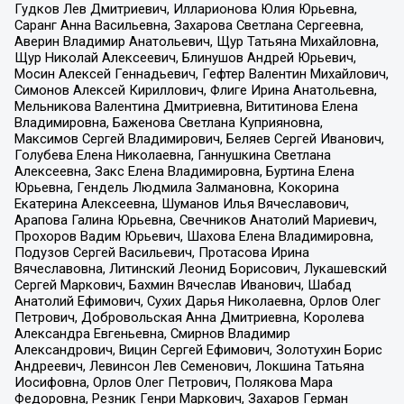
Гудков Лев Дмитриевич, Илларионова Юлия Юрьевна,
Саранг Анна Васильевна, Захарова Светлана Сергеевна,
Аверин Владимир Анатольевич, Щур Татьяна Михайловна,
Щур Николай Алексеевич, Блинушов Андрей Юрьевич,
Мосин Алексей Геннадьевич, Гефтер Валентин Михайлович,
Симонов Алексей Кириллович, Флиге Ирина Анатольевна,
Мельникова Валентина Дмитриевна, Вититинова Елена
Владимировна, Баженова Светлана Куприяновна,
Максимов Сергей Владимирович, Беляев Сергей Иванович,
Голубева Елена Николаевна, Ганнушкина Светлана
Алексеевна, Закс Елена Владимировна, Буртина Елена
Юрьевна, Гендель Людмила Залмановна, Кокорина
Екатерина Алексеевна, Шуманов Илья Вячеславович,
Арапова Галина Юрьевна, Свечников Анатолий Мариевич,
Прохоров Вадим Юрьевич, Шахова Елена Владимировна,
Подузов Сергей Васильевич, Протасова Ирина
Вячеславовна, Литинский Леонид Борисович, Лукашевский
Сергей Маркович, Бахмин Вячеслав Иванович, Шабад
Анатолий Ефимович, Сухих Дарья Николаевна, Орлов Олег
Петрович, Добровольская Анна Дмитриевна, Королева
Александра Евгеньевна, Смирнов Владимир
Александрович, Вицин Сергей Ефимович, Золотухин Борис
Андреевич, Левинсон Лев Семенович, Локшина Татьяна
Иосифовна, Орлов Олег Петрович, Полякова Мара
Федоровна, Резник Генри Маркович, Захаров Герман