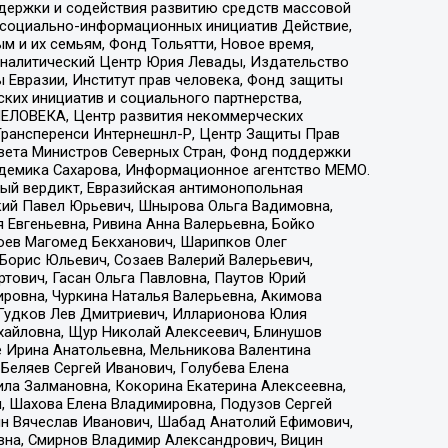
ддержки и содействия развитию средств массовой
р социально-информационных инициатив Действие,
 и их семьям, Фонд Тольятти, Новое время,
, Аналитический Центр Юрия Левады, Издательство
 Евразии, Институт прав человека, Фонд защиты
ких инициатив и социального партнерства,
ЕЛОВЕКА, Центр развития некоммерческих
 Трансперенси Интернешнл-Р, Центр Защиты Прав
овета Министров Северных Стран, Фонд поддержки
адемика Сахарова, Информационное агентство МЕМО.
ый вердикт, Евразийская антимонопольная
кий Павел Юрьевич, Шнырова Ольга Вадимовна,
 Евгеньевна, Ривина Анна Валерьевна, Бойко
хоев Магомед Бекханович, Шарипков Олег
Борис Юльевич, Созаев Валерий Валерьевич,
тович, Гасан Ольга Павловна, Паутов Юрий
ровна, Чуркина Наталья Валерьевна, Акимова
 Гудков Лев Дмитриевич, Илларионова Юлия
ихайловна, Щур Николай Алексеевич, Блинушов
е Ирина Анатольевна, Мельникова Валентина
Беляев Сергей Иванович, Голубева Елена
ила Залмановна, Кокорина Екатерина Алексеевна,
, Шахова Елена Владимировна, Подузов Сергей
ин Вячеслав Иванович, Шабад Анатолий Ефимович,
вна, Смирнов Владимир Александрович, Вицин