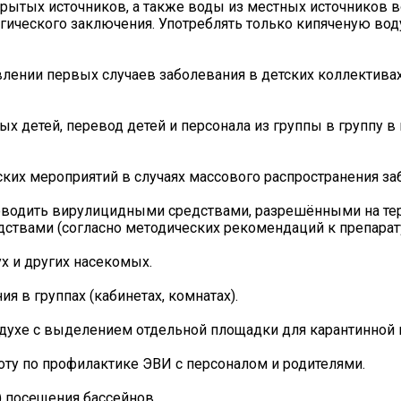
ткрытых источников, а также воды из местных источников
ического заключения. Употреблять только кипяченую воду
лении первых случаев заболевания в детских коллективах
ых детей, перевод детей и персонала из группы в группу в
ских мероприятий в случаях массового распространения за
роводить вирулицидными средствами, разрешёнными на те
твами (согласно методических рекомендаций к препарату
х и других насекомых.
я в группах (кабинетах, комнатах).
здухе с выделением отдельной площадки для карантинной 
оту по профилактике ЭВИ с персоналом и родителями.
) посещения бассейнов.