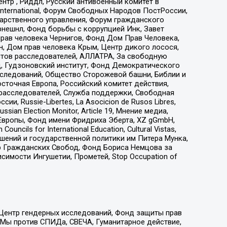
тр , Риддл, Русский антивоенный комитет в
nternational, Форум Свободных Народов ПостРоссии,
дарственного управления, Форум гражданского
рнешнл, Фонд борьбы с коррупцией Инк, Завет
прав человека Чернигов, Фонд Дом Прав Человека,
н, Дом прав человека Крым, Центр дикого лосося,
стов расследователей, АЛЛАТРА, За свободную
д, Гудзоновский институт, Фонд Демократического
сследований, Общество Сторожевой башни, Библии и
сточная Европа, Российский комитет действия,
-расследователей, Служба поддержки, Свободная
 Russie-Libertes, La Asocicion de Rusos Libres,
an Election Monitor, Article 19, Мнение медиа,
Европы, Фонд имени Фридриха Эберта, XZ gGmbH,
ls for International Education, Cultural Vistas,
ошений и государственной политики им Питера Мунка,
 Гражданских Свобод, Фонд Бориса Немцова за
имости Ингушетии, Прометей, Stop Occupation of
 Центр гендерных исследований, Фонд защиты прав
 Мы против СПИДа, СВЕЧА, Гуманитарное действие,