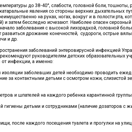
мпературы до 38-40°, слабости, головной боли, тошноты, 
катаральные явления со стороны верхних дыхательных пут
еимущественно на руках, ногах, вокруг и в полости рта, к
ей) и затем бесследно исчезают. Наиболее опасен серозный
начало заболевания с высокой лихорадкой, головной болью
ут развиться дрожание конечностей, судороги, острые вял
чи и др.
ространения заболеваний энтеровирусной инфекцией Упр
 рекомендуют руководителям детских образовательных у
от инфекции, а именно:
ой изоляции заболевших детей необходимо проводить еже
ие за контактными детьми с осмотром кожи, слизистой зе
тров и шпателей на каждого ребенка карантинной группы 
ой гигиены детьми и сотрудниками (наличие дозаторов с 
щи, после каждого посещения туалета и прогулки на улиц