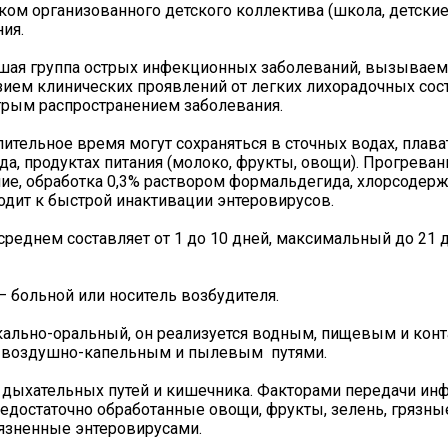
нком организованного детского коллектива (школа, детск
ия.
ьшая группа острых инфекционных заболеваний, вызывае
ием клинических проявлений от легких лихорадочных сос
трым распространением заболевания.
ительное время могут сохраняться в сточных водах, плав
а, продуктах питания (молоко, фрукты, овощи). Прогреван
ие, обработка 0,3% раствором формальдегида, хлорсоде
иводит к быстрой инактивации энтеровирусов.
реднем составляет от 1 до 10 дней, максимальный до 21 д
 больной или носитель возбудителя.
ально-оральный, он реализуется водным, пищевым и конт
 воздушно-капельным и пылевым путями.
 дыхательных путей и кишечника. Факторами передачи ин
недостаточно обработанные овощи, фрукты, зелень, грязные
язненные энтеровирусами.