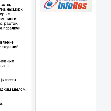
рвоты,
ей, насморк,
оторые
 менингит,
, рвотой,
ые параличи
авление
чреждений
дневные
ва, с
(класса).
жидким мылом,
е.