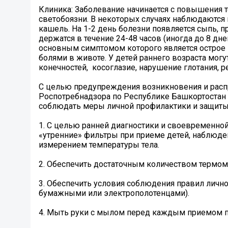
Клиника: Заболевание начинается с повышения те
светобоязни. В некоторых случаях наблюдаются 
кашель. На 1-2 день болезни появляется сыпь, пр
держатся в течение 24-48 часов (иногда до 8 дн
основным симптомом которого является острое 
болями в животе. У детей раннего возраста мог
конечностей, косоглазие, нарушение глотания, ре
С целью предупреждения возникновения и расп
Роспотребнадзора по Республике Башкортостан
соблюдать меры личной профилактики и защиты 
1. С целью ранней диагностики и своевременн
«утренние» фильтры при приеме детей, наблюден
измерением температуры тела.
2. Обеспечить достаточным количеством термоме
3. Обеспечить условия соблюдения правил личн
бумажными или электрополотенцами).
4. Мыть руки с мылом перед каждым приемом пи