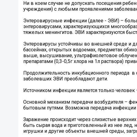
Ни в коем случае не допускать посещения ребе
учреждения) с любыми проявлениями заболеван
Энтеровирусные инфекции (далее - ЭВИ) – бол
энтеровирусами, характеризующихся многообраз
тяжелых менингитов. ЭВИ характеризуются быс
Энтеровирусы устойчивы во внешней среде и дл
бассейнах, открытых водоемах, предметах обиход
выше, высушивание, ультрафиолетовое облучен
препаратами (0,3-0,5г хлора на 1л раствора) пр
Продолжительность инкубационного периода в с
заболевших ЭВИ преобладают дети.
Источником инфекции является только человек –
Основной механизм передачи возбудителя – фек
бытовым путями. Возможна передача инфекции
Заражение происходит через слизистые верхних
быть сырая вода и приготовленный из нее лед, 
игрушки и другие объекты внешней среды, загр