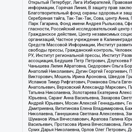
Открытый Петербург, Лига Избирателей, Правова
информации, Горячая Линия, В защиту прав закл
Благотворительный фонд охраны здоровья и защи
Серебряная тайга, Так-Так-Так, Сова, центр Анн
Парк Гагарина, Фонд имени Андрея Рылькова, Сф
гласности, Российский исследовательский центр 
Гражданское действие, Центр независимых соци
организаций, Частное учреждение в Калининград
Средств Массовой Информации, Институт развити
свободы прессы, Гражданский контроль, Человек
РУ, Институт региональной прессы, Институт Ра
ассоциация, Бедушев Петр Петрович, Дзугкоева 
Чанышева Лилия Айратовна, Сидорович Ольга Бори
Анатолий Николаевич, Дугин Сергей Георгиевич, 
Викторович, Мошель Ирина Ароновна, Шведов Гри
Исламов Тимур Рифгатович, Романова Ольга Евге
Анатольевич, Верховский Александр Маркович, П
Татьяна Николаевна, Золотарева Екатерина Алек
Юрьевна, Саранг Анна Васильевна, Захарова Свет
Андрей Юрьевич, Мосин Алексей Геннадьевич, Ге
Дмитриевна, Вититинова Елена Владимировна, Ба
Николаевна, Ганнушкина Светлана Алексеевна, За
Шуманов Илья Вячеславович, Арапова Галина Юрь
Васильевич, Протасова Ирина Вячеславовна, Лит
Сухих Дарья Николаевна, Орлов Олег Петрович, 