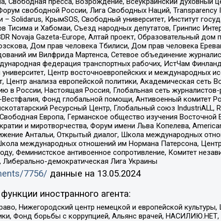
, Свободная пресса, Возрождение, Всеукраинский духовный цен
орум свободной России, Лига Свободных Наций, Transparеncy I
– Solidarus, КрымSOS, Свободный университет, Институт госу
в Тисима и Хабомаи, Съезд народных депутатов, Гринпис Инте
DR Novaja Gazeta-Europe, Алтай проект, Образовательный дом 
зскова, Дом прав человека Тбилиси, Дом прав человека Ерева
едований им Вилфрида Мартенса, Сетевое объединение журнали
Международная федерация транспортных рабочих, ИстЧам Финлан
й университет, Центр восточноевропейских и международных и
, Центр анализа европейской политики, Академическая сеть Во
ю в России, Настоящая Россия, Глобальная сеть журналистов
естфалия, Фонд глобальной помощи, Антивоенный комитет России,
татарский Ресурсный Центр, Глобальный союз IndustriALL, Russi
 Свободная Европа, Германское общество изучения Восточной 
и и миротворчества, Форум имени Льва Копелева, American Counci
ое движение Антальи, Открытый диалог, Школа международных отн
Школа международных отношений им Нормана Патерсона, Центр
ду, Феминистское антивоенное сопротивление, Комитет независ
а, Либерально-демократическая Лига Украины
uments/7756/
данные на
13.05.2024
функции иностранного агента:
раво, Нижегородский центр немецкой и европейской культуры,
тики, Фонд борьбы с коррупцией, Альянс врачей, НАСИЛИЮ.НЕТ,