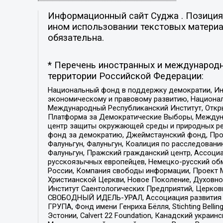
Информационный сайт Суджа . Позиция р
ином использовании текстовых материал
обязательна.
* Перечень иностранных и международн
территории Российской Федерации:
Национальный фонд в поддержку демократии, Ин
экономическому и правовому развитию, Национ
Международный Республиканский Институт, Откры
Платформа за Демократические Выборы, Междуна
центр защиты окружающей среды и природных ресу
фонд за демократию, Джеймстаунский фонд, Прож
Фалуньгун, Фалуньгун, Коалиция по расследован
Фалуньгун, Пражский гражданский центр, Ассоци
русскоязычных европейцев, Немецко-русский об
России, Компания свободы информации, Проект М
Христианской Церкви, Новое Поколение, Духовн
Институт Саентологических Предприятий, Церков
СВОБОДНЫЙ ИДЕЛЬ-УРАЛ, Ассоциация развития ж
ГРУПА, Фонд имени Генриха Бёлля, Stichting Bellin
Эстонии, Calvert 22 Foundation, Канадский укра