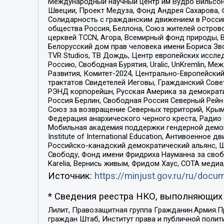
Международный научный центр им Вудро Вильсона
Швеции, Проект Медуза, Фонд Андрея Сахарова, Ф
Солидарность с гражданским движением в России 
общества Россия, Беллона, Союз жителей острово
церквей TCCN, Агора, Всемирный фонд природы, B
Белорусский дом прав человека имени Бориса Зво
TVR Studios, ТВ Дождь, Центр европейских иссл
Россию, Свободная Бурятия, Uralic, UnKremlin, 
Развития, Комитет-2024, Центрально-Европейски
трактатов Свидетелей Иеговы, Гражданский Совет
РЭНД корпорейшн, Русская Америка за демократи
Россия Берлин, Свободная Россия Северный Рейн-В
Союз за возвращение Северных территорий, Крымско
Федерация анархического черного креста, Радио
Мобильная академия поддержки гендерной демократи
Institute of International Education, Антивоенн
Российско-канадский демократический альянс, 
Свободу, Фонд имени Фридриха Науманна за свобо
Karelia, Вернись живым, Фридом Хаус, СОТА меди
Источник:
https://minjust.gov.ru/ru/doc
* Сведения реестра НКО, выполняющих 
Лилит, Правозащитная группа Гражданин.Армия.П
граждан Штаб, Институт права и публичной поли