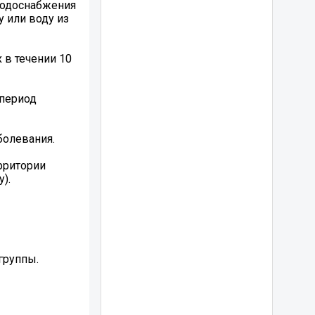
 водоснабжения
 или воду из
 в течении 10
 период
болевания.
рритории
).
группы.