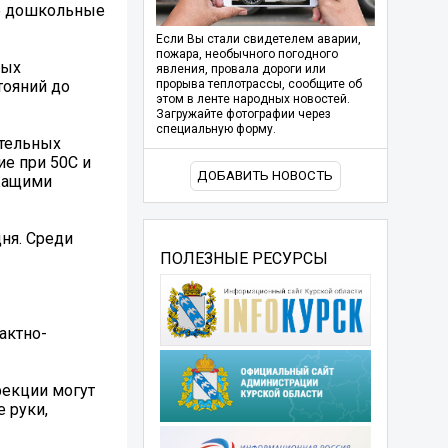
ие дошкольные
Если Вы стали свидетелем аварии,
пожара, необычного погодного
мых
явления, провала дороги или
тояний до
прорыва теплотрассы, сообщите об
этом в ленте народных новостей.
Загружайте фотографии через
специальную форму.
ательных
ие при 50С и
ДОБАВИТЬ НОВОСТЬ
ржащими
ня. Среди
ПОЛЕЗНЫЕ РЕСУРСЫ
актно-
фекции могут
 руки,