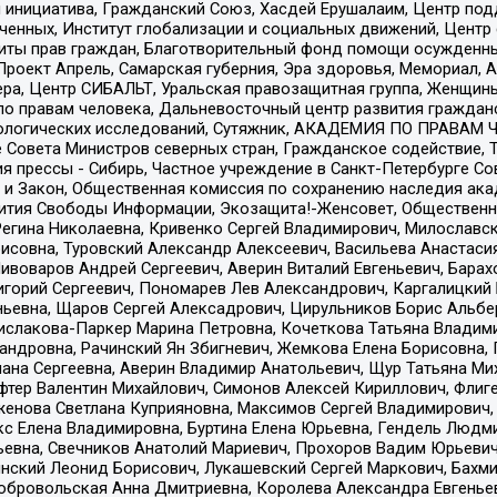
я инициатива, Гражданский Союз, Хасдей Ерушалаим, Центр по
юченных, Институт глобализации и социальных движений, Цент
ты прав граждан, Благотворительный фонд помощи осужденным
а, Проект Апрель, Самарская губерния, Эра здоровья, Мемориал
ера, Центр СИБАЛЬТ, Уральская правозащитная группа, Женщины
по правам человека, Дальневосточный центр развития гражданс
ологических исследований, Сутяжник, АКАДЕМИЯ ПО ПРАВАМ Ч
е Совета Министров северных стран, Гражданское содействие,
я прессы - Сибирь, Частное учреждение в Санкт-Петербурге С
 и Закон, Общественная комиссия по сохранению наследия ак
звития Свободы Информации, Экозащита!-Женсовет, Общественн
Регина Николаевна, Кривенко Сергей Владимирович, Милославс
совна, Туровский Александр Алексеевич, Васильева Анастасия
Пивоваров Андрей Сергеевич, Аверин Виталий Евгеньевич, Бара
горий Сергеевич, Пономарев Лев Александрович, Каргалицкий 
ньевна, Щаров Сергей Алексадрович, Цирульников Борис Альбер
ислакова-Паркер Марина Петровна, Кочеткова Татьяна Владими
сандровна, Рачинский Ян Збигневич, Жемкова Елена Борисовна,
лана Сергеевна, Аверин Владимир Анатольевич, Щур Татьяна М
фтер Валентин Михайлович, Симонов Алексей Кириллович, Флиг
женова Светлана Куприяновна, Максимов Сергей Владимирович, 
кс Елена Владимировна, Буртина Елена Юрьевна, Гендель Людм
евна, Свечников Анатолий Мариевич, Прохоров Вадим Юрьевич
инский Леонид Борисович, Лукашевский Сергей Маркович, Бахм
Добровольская Анна Дмитриевна, Королева Александра Евгенье