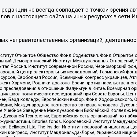
едакции не всегда совпадает с точкой зрения авт
ов с настоящего сайта на иных ресурсах в сети И
ых неправительственных организаций, деятельнос
ститут Открытое Общество Фонд Содействия, Фонд Открытое 
альный Демократический Институт Международных Отношений,
тая Россия, Институт современной России, Черноморский фонд
родный центр электоральных исследований, Германский фонд
рсов, Свободная Россия, Всемирный конгресс украинцев, Атла
ект Хармони, Родники дракона, Врачи против насильственного
ию преследования в отношении Фалуньгун в Китае, Всемирная о
ация школ политических исследований при Совете Европы, Цен
мен, Бард колледж, Европейский выбор, Фонд Ходорковского,
едиа, Международное партнерство за права человека, Духовно
ое Учебное Заведение Международный Библейский Колледж, М
ь Духовной Технологии, Европейская сеть организаций по наб
урналистики, IStories fonds, Королевский Институт Между
gcat, Bellingcat Ltd, The Insider, Институт правовой инициатив
инский конгресс, Институт Макдональда-Лорье, Украинская нац