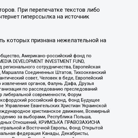
оров. При перепечатке текстов либо
нтернет гиперссылка на источник
ть которых признана нежелательной на
общество, Американо-российский фонд по
 MEDIA DEVELOPMENT INVESTMENT FUND,
 регионального сотрудничества, Европейская
 Маршалла Соединенных Штатов, Тихоокеанский
нтический совет, Человек в беде, Европейский
 извлечения органов, Фалунь Дафа, Друзья
рганизация по расследованию преследований
тр либеральной современности, Форум
 Оксфордский российский фонд, Фонд Будущее
е Управление Евангельских Христиан Украинской
еждународное христианское движение, Всемирный
людению за выборами, Республика Польша,
народных Отношений, КРИМСЬКА ПРАВОЗАХИСНА
ы Центральной и Восточной Европы, Фонд Открытой
иональная федерация Канады, Декабристы,